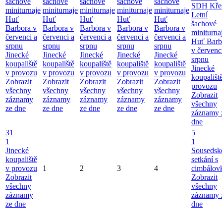
šachové
šachové
šachové
šachové
šachové
SDH Kře
miniturnaje
miniturnaje
miniturnaje
miniturnaje
miniturnaje
Letní
Huť
Huť
Huť
Huť
Huť
šachové
Barbora v
Barbora v
Barbora v
Barbora v
Barbora v
miniturna
červenci a
červenci a
červenci a
červenci a
červenci a
Huť Barb
srpnu
srpnu
srpnu
srpnu
srpnu
v červenc
Jinecké
Jinecké
Jinecké
Jinecké
Jinecké
srpnu
koupaliště
koupaliště
koupaliště
koupaliště
koupaliště
Jinecké
v provozu
v provozu
v provozu
v provozu
v provozu
koupališt
Zobrazit
Zobrazit
Zobrazit
Zobrazit
Zobrazit
provozu
všechny
všechny
všechny
všechny
všechny
Zobrazit
záznamy
záznamy
záznamy
záznamy
záznamy
všechny
ze dne
ze dne
ze dne
ze dne
ze dne
záznamy 
dne
31
5
1
1
Jinecké
Sousedsk
koupaliště
setkání s
v provozu
1
2
3
4
cimbálov
Zobrazit
Zobrazit
všechny
všechny
záznamy
záznamy 
ze dne
dne