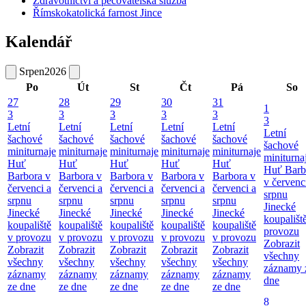
Zdravotnictví a pečovatelská služba
Římskokatolická farnost Jince
Kalendář
Srpen
2026
Po
Út
St
Čt
Pá
So
27
28
29
30
31
1
3
3
3
3
3
3
Letní
Letní
Letní
Letní
Letní
Letní
šachové
šachové
šachové
šachové
šachové
šachové
miniturnaje
miniturnaje
miniturnaje
miniturnaje
miniturnaje
miniturna
Huť
Huť
Huť
Huť
Huť
Huť Barb
Barbora v
Barbora v
Barbora v
Barbora v
Barbora v
v červenc
červenci a
červenci a
červenci a
červenci a
červenci a
srpnu
srpnu
srpnu
srpnu
srpnu
srpnu
Jinecké
Jinecké
Jinecké
Jinecké
Jinecké
Jinecké
koupališt
koupaliště
koupaliště
koupaliště
koupaliště
koupaliště
provozu
v provozu
v provozu
v provozu
v provozu
v provozu
Zobrazit
Zobrazit
Zobrazit
Zobrazit
Zobrazit
Zobrazit
všechny
všechny
všechny
všechny
všechny
všechny
záznamy 
záznamy
záznamy
záznamy
záznamy
záznamy
dne
ze dne
ze dne
ze dne
ze dne
ze dne
8