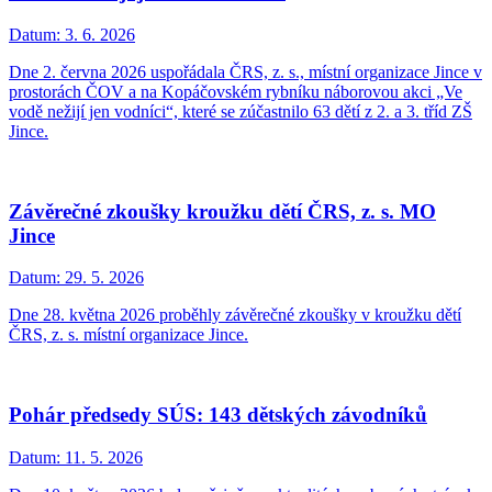
Datum:
3. 6. 2026
Dne 2. června 2026 uspořádala ČRS, z. s., místní organizace Jince v
prostorách ČOV a na Kopáčovském rybníku náborovou akci „Ve
vodě nežijí jen vodníci“, které se zúčastnilo 63 dětí z 2. a 3. tříd ZŠ
Jince.
Závěrečné zkoušky kroužku dětí ČRS, z. s. MO
Jince
Datum:
29. 5. 2026
Dne 28. května 2026 proběhly závěrečné zkoušky v kroužku dětí
ČRS, z. s. místní organizace Jince.
Pohár předsedy SÚS: 143 dětských závodníků
Datum:
11. 5. 2026