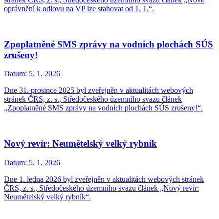
oprávnění k odlovu na VP lze stahovat od 1. 1.“.
Zpoplatněné SMS zprávy na vodních plochách SÚS
zrušeny!
Datum:
5. 1. 2026
Dne 31. prosince 2025 byl zveřejněn v aktualitách webových
stránek ČRS, z. s., Středočeského územního svazu článek
„Zpoplatněné SMS zprávy na vodních plochách SÚS zrušeny!“.
Nový revír: Neumětelský velký rybník
Datum:
5. 1. 2026
Dne 1. ledna 2026 byl zveřejněn v aktualitách webových stránek
ČRS, z. s., Středočeského územního svazu článek „Nový revír:
Neumětelský velký rybník“.