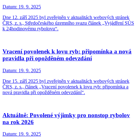
Datum:
19. 9. 2025
Dne 12. září 2025 byl zveřejněn v aktualitách webových stránek
ČRS, z. s., Středočeského územního svazu článek „Vyjádření SÚS
k 24hodinovému rybolovu“.
Vracení povolenek k lovu ryb: připomínka a nová
pravidla při opožděném odevzdání
Datum:
19. 9. 2025
Dne 15. září 2025 byl zveřejněn v aktualitách webových stránek
ČRS, z. s., článek „Vracení povolenek k lovu ryb: připomínka a
nová pravidla při opožděném odevzdání“.
Aktuálně: Povolené výjimky pro nonstop rybolov
na rok 2026
Datum:
19. 9. 2025