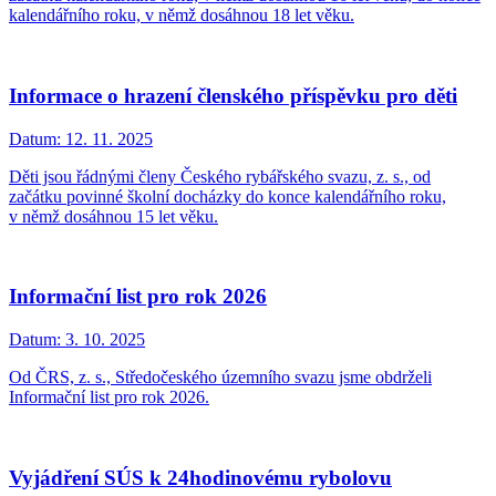
kalendářního roku, v němž dosáhnou 18 let věku.
Informace o hrazení členského příspěvku pro děti
Datum:
12. 11. 2025
Děti jsou řádnými členy Českého rybářského svazu, z. s., od
začátku povinné školní docházky do konce kalendářního roku,
v němž dosáhnou 15 let věku.
Informační list pro rok 2026
Datum:
3. 10. 2025
Od ČRS, z. s., Středočeského územního svazu jsme obdrželi
Informační list pro rok 2026.
Vyjádření SÚS k 24hodinovému rybolovu