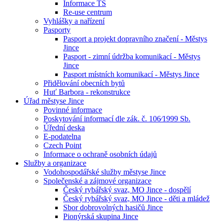
Informace TS
Re-use centrum
Vyhlášky a nařízení
Pasporty
Pasport a projekt dopravního značení - Městys
Jince
Pasport - zimní údržba komunikací - Městys
Jince
Pasport místních komunikací - Městys Jince
Přidělování obecních bytů
Huť Barbora - rekonstrukce
Úřad městyse Jince
Povinné informace
Poskytování informací dle zák. č. 106⁄1999 Sb.
Úřední deska
E-podatelna
Czech Point
Informace o ochraně osobních údajů
Služby a organizace
Vodohospodářské služby městyse Jince
Společenské a zájmové organizace
Český rybářský svaz, MO Jince - dospělí
Český rybářský svaz, MO Jince - děti a mládež
Sbor dobrovolných hasičů Jince
Pionýrská skupina Jince