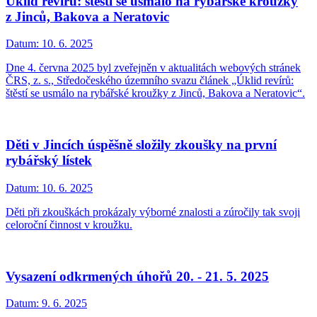
Úklid revírů: štěstí se usmálo na rybářské kroužky
z Jinců, Bakova a Neratovic
Datum:
10. 6. 2025
Dne 4. června 2025 byl zveřejněn v aktualitách webových stránek
ČRS, z. s., Středočeského územního svazu článek „Úklid revírů:
štěstí se usmálo na rybářské kroužky z Jinců, Bakova a Neratovic“.
Děti v Jincích úspěšně složily zkoušky na první
rybářský lístek
Datum:
10. 6. 2025
Děti při zkouškách prokázaly výborné znalosti a zúročily tak svoji
celoroční činnost v kroužku.
Vysazení odkrmených úhořů 20. - 21. 5. 2025
Datum:
9. 6. 2025