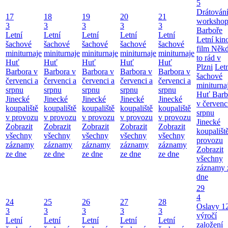
5
Drátování
17
18
19
20
21
workshop
3
3
3
3
3
Barboře
Letní
Letní
Letní
Letní
Letní
Letní kino
šachové
šachové
šachové
šachové
šachové
film Něk
miniturnaje
miniturnaje
miniturnaje
miniturnaje
miniturnaje
to rád v
Huť
Huť
Huť
Huť
Huť
Plzni
Let
Barbora v
Barbora v
Barbora v
Barbora v
Barbora v
šachové
červenci a
červenci a
červenci a
červenci a
červenci a
miniturna
srpnu
srpnu
srpnu
srpnu
srpnu
Huť Barb
Jinecké
Jinecké
Jinecké
Jinecké
Jinecké
v červenc
koupaliště
koupaliště
koupaliště
koupaliště
koupaliště
srpnu
v provozu
v provozu
v provozu
v provozu
v provozu
Jinecké
Zobrazit
Zobrazit
Zobrazit
Zobrazit
Zobrazit
koupališt
všechny
všechny
všechny
všechny
všechny
provozu
záznamy
záznamy
záznamy
záznamy
záznamy
Zobrazit
ze dne
ze dne
ze dne
ze dne
ze dne
všechny
záznamy 
dne
29
4
24
25
26
27
28
Oslavy 1
3
3
3
3
3
výročí
Letní
Letní
Letní
Letní
Letní
založení