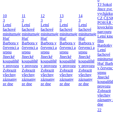
TJ Sokol
Jince zve
vycházku
10
11
12
13
14
CZ ČES
3
3
3
3
3
POHÁR 
Letní
Letní
Letní
Letní
Letní
loveckém
šachové
šachové
šachové
šachové
šachové
parcouru
miniturnaje
miniturnaje
miniturnaje
miniturnaje
miniturnaje
Letní kino
Huť
Huť
Huť
Huť
Huť
film
Barbora v
Barbora v
Barbora v
Barbora v
Barbora v
Bardotky
červenci a
červenci a
červenci a
červenci a
červenci a
Letní
srpnu
srpnu
srpnu
srpnu
srpnu
šachové
Jinecké
Jinecké
Jinecké
Jinecké
Jinecké
miniturna
koupaliště
koupaliště
koupaliště
koupaliště
koupaliště
Huť Barb
v provozu
v provozu
v provozu
v provozu
v provozu
v červenc
Zobrazit
Zobrazit
Zobrazit
Zobrazit
Zobrazit
srpnu
všechny
všechny
všechny
všechny
všechny
Jinecké
záznamy
záznamy
záznamy
záznamy
záznamy
koupališt
ze dne
ze dne
ze dne
ze dne
ze dne
provozu
Zobrazit
všechny
záznamy 
dne
22