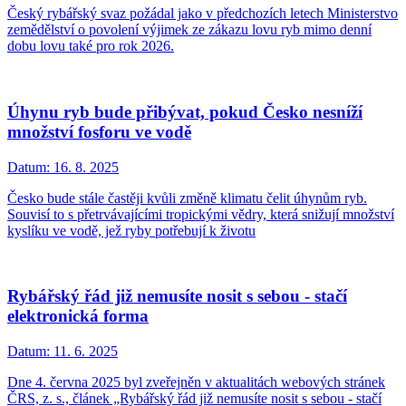
Český rybářský svaz požádal jako v předchozích letech Ministerstvo
zemědělství o povolení výjimek ze zákazu lovu ryb mimo denní
dobu lovu také pro rok 2026.
Úhynu ryb bude přibývat, pokud Česko nesníží
množství fosforu ve vodě
Datum:
16. 8. 2025
Česko bude stále častěji kvůli změně klimatu čelit úhynům ryb.
Souvisí to s přetrvávajícími tropickými vědry, která snižují množství
kyslíku ve vodě, jež ryby potřebují k životu
Rybářský řád již nemusíte nosit s sebou - stačí
elektronická forma
Datum:
11. 6. 2025
Dne 4. června 2025 byl zveřejněn v aktualitách webových stránek
ČRS, z. s., článek „Rybářský řád již nemusíte nosit s sebou - stačí