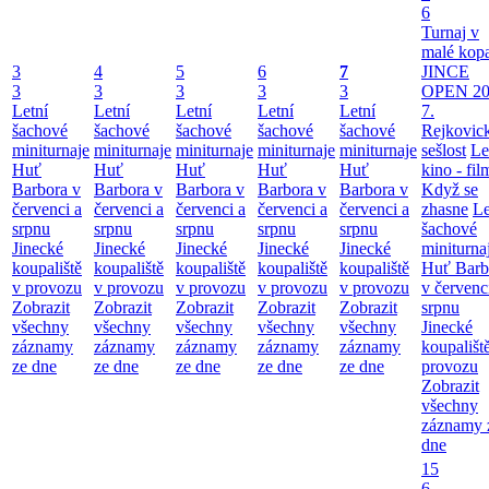
6
Turnaj v
malé kop
3
4
5
6
7
JINCE
3
3
3
3
3
OPEN 20
Letní
Letní
Letní
Letní
Letní
7.
šachové
šachové
šachové
šachové
šachové
Rejkovic
miniturnaje
miniturnaje
miniturnaje
miniturnaje
miniturnaje
sešlost
Le
Huť
Huť
Huť
Huť
Huť
kino - fil
Barbora v
Barbora v
Barbora v
Barbora v
Barbora v
Když se
červenci a
červenci a
červenci a
červenci a
červenci a
zhasne
Le
srpnu
srpnu
srpnu
srpnu
srpnu
šachové
Jinecké
Jinecké
Jinecké
Jinecké
Jinecké
miniturna
koupaliště
koupaliště
koupaliště
koupaliště
koupaliště
Huť Barb
v provozu
v provozu
v provozu
v provozu
v provozu
v červenc
Zobrazit
Zobrazit
Zobrazit
Zobrazit
Zobrazit
srpnu
všechny
všechny
všechny
všechny
všechny
Jinecké
záznamy
záznamy
záznamy
záznamy
záznamy
koupališt
ze dne
ze dne
ze dne
ze dne
ze dne
provozu
Zobrazit
všechny
záznamy 
dne
15
6