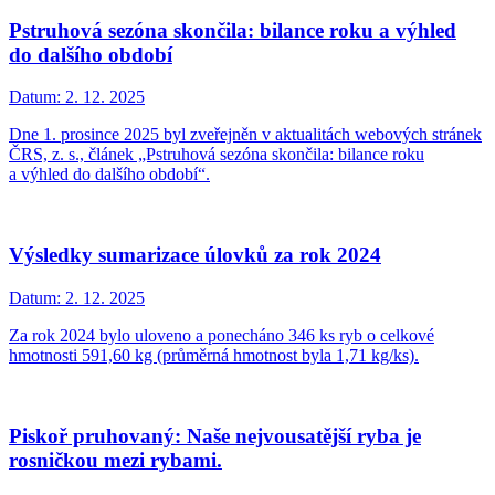
Pstruhová sezóna skončila: bilance roku a výhled
do dalšího období
Datum:
2. 12. 2025
Dne 1. prosince 2025 byl zveřejněn v aktualitách webových stránek
ČRS, z. s., článek „Pstruhová sezóna skončila: bilance roku
a výhled do dalšího období“.
Výsledky sumarizace úlovků za rok 2024
Datum:
2. 12. 2025
Za rok 2024 bylo uloveno a ponecháno 346 ks ryb o celkové
hmotnosti 591,60 kg (průměrná hmotnost byla 1,71 kg/ks).
Piskoř pruhovaný: Naše nejvousatější ryba je
rosničkou mezi rybami.