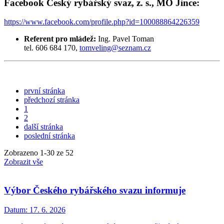
Facebook Český rybářský svaz, z. s., MO Jince:
https://www.facebook.com/profile.php?id=100088864226359
Referent pro mládež:
Ing. Pavel Toman
tel. 606 684 170,
tomveling@seznam.cz
první stránka
předchozí stránka
1
2
další stránka
poslední stránka
Zobrazeno
1
-
30
ze 52
Zobrazit vše
Výbor Českého rybářského svazu informuje
Datum:
17. 6. 2026