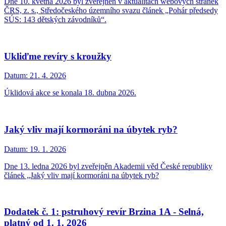
Dne 10. května 2026 byl zveřejněn v aktualitách webových stránek
ČRS, z. s., Středočeského územního svazu článek „Pohár předsedy
SÚS: 143 dětských závodníků“.
Ukliďme revíry s kroužky
Datum:
21. 4. 2026
Úklidová akce se konala 18. dubna 2026.
Jaký vliv mají kormoráni na úbytek ryb?
Datum:
19. 1. 2026
Dne 13. ledna 2026 byl zveřejněn Akademii věd České republiky
článek „Jaký vliv mají kormoráni na úbytek ryb?
Dodatek č. 1: pstruhový revír Brzina 1A - Selná,
platný od 1. 1. 2026