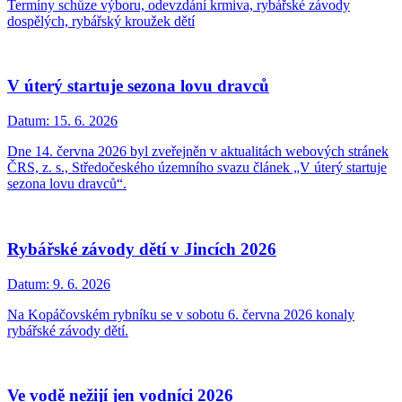
Termíny schůze výboru, odevzdání krmiva, rybářské závody
dospělých, rybářský kroužek dětí
V úterý startuje sezona lovu dravců
Datum:
15. 6. 2026
Dne 14. června 2026 byl zveřejněn v aktualitách webových stránek
ČRS, z. s., Středočeského územního svazu článek „V úterý startuje
sezona lovu dravců“.
Rybářské závody dětí v Jincích 2026
Datum:
9. 6. 2026
Na Kopáčovském rybníku se v sobotu 6. června 2026 konaly
rybářské závody dětí.
Ve vodě nežijí jen vodníci 2026