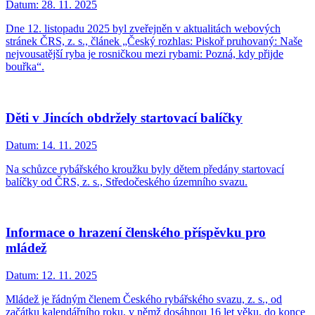
Datum:
28. 11. 2025
Dne 12. listopadu 2025 byl zveřejněn v aktualitách webových
stránek ČRS, z. s., článek „Český rozhlas: Piskoř pruhovaný: Naše
nejvousatější ryba je rosničkou mezi rybami: Pozná, kdy přijde
bouřka“.
Děti v Jincích obdržely startovací balíčky
Datum:
14. 11. 2025
Na schůzce rybářského kroužku byly dětem předány startovací
balíčky od ČRS, z. s., Středočeského územního svazu.
Informace o hrazení členského příspěvku pro
mládež
Datum:
12. 11. 2025
Mládež je řádným členem Českého rybářského svazu, z. s., od
začátku kalendářního roku, v němž dosáhnou 16 let věku, do konce