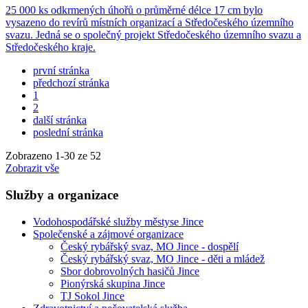
25 000 ks odkrmených úhořů o průměrné délce 17 cm bylo
vysazeno do revírů místních organizací a Středočeského územního
svazu. Jedná se o společný projekt Středočeského územního svazu a
Středočeského kraje.
první stránka
předchozí stránka
1
2
další stránka
poslední stránka
Zobrazeno
1
-
30
ze 52
Zobrazit vše
Služby a organizace
Vodohospodářské služby městyse Jince
Společenské a zájmové organizace
Český rybářský svaz, MO Jince - dospělí
Český rybářský svaz, MO Jince - děti a mládež
Sbor dobrovolných hasičů Jince
Pionýrská skupina Jince
TJ Sokol Jince