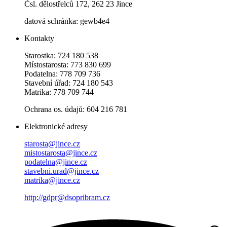
Čsl. dělostřelců 172, 262 23 Jince
datová schránka: gewb4e4
Kontakty
Starostka: 724 180 538
Místostarosta: 773 830 699
Podatelna: 778 709 736
Stavební úřad: 724 180 543
Matrika: 778 709 744
Ochrana os. údajů: 604 216 781
Elektronické adresy
starosta@jince.cz
mistostarosta@jince.cz
podatelna@jince.cz
stavebni.urad@jince.cz
matrika@jince.cz
http://gdpr@dsopribram.cz