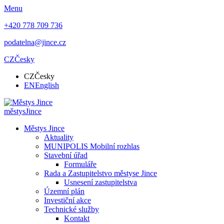
Menu
+420 778 709 736
podatelna@jince.cz
CZ
Česky
CZ
Česky
EN
English
městys
Jince
Městys Jince
Aktuality
MUNIPOLIS Mobilní rozhlas
Stavební úřad
Formuláře
Rada a Zastupitelstvo městyse Jince
Usnesení zastupitelstva
Územní plán
Investiční akce
Technické služby
Kontakt