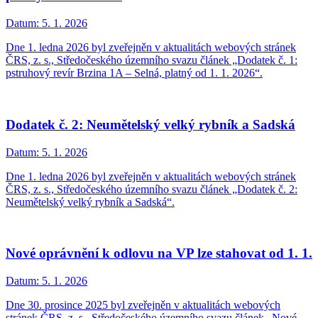
Datum:
5. 1. 2026
Dne 1. ledna 2026 byl zveřejněn v aktualitách webových stránek
ČRS, z. s., Středočeského územního svazu článek „Dodatek č. 1:
pstruhový revír Brzina 1A – Selná, platný od 1. 1. 2026“.
Dodatek č. 2: Neumětelský velký rybník a Sadská
Datum:
5. 1. 2026
Dne 1. ledna 2026 byl zveřejněn v aktualitách webových stránek
ČRS, z. s., Středočeského územního svazu článek „Dodatek č. 2:
Neumětelský velký rybník a Sadská“.
Nové oprávnění k odlovu na VP lze stahovat od 1. 1.
Datum:
5. 1. 2026
Dne 30. prosince 2025 byl zveřejněn v aktualitách webových
stránek ČRS, z. s., Středočeského územního svazu článek „Nové