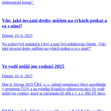
elektronická forma“.
Víte, jaké invazní druhy můžete na rybách potkat a
co s nimi?
Datum:
10. 6. 2025
Na webových stránkách Chyť a pusť byl publikován článek „Víte,
jaké invazní druhy můžete na rybách potkat a co s nimi?“
Ve vodě nežijí jen vodníci 2025
Datum:
10. 6. 2025
Dne 4. června 2025 ČRS, z. s., místní organizace Jince uspořádala
v prostorou ČOV a na rybníku Kopáčov náborovou akci Ve vodě
nežijí jen vodníci, které se zúčastnilo 65 dětí z 1. a 2. tříd ZŠ Jince.