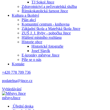
TJ Sokol Jince
Zdravotnictví a pečovatelská služba
Římskokatolická farnost Jince
Kultura a školství
Plán akcí
Komunitní centrum - knihovna
Základní škola a Mateřská škola Jince
ZUŠ J. J. Ryby - pobočka Jince
Hlášení místního rozhlasu
Historie obce
Historické fotografie
Josef Slavík
E-kroniky městyse Jince
Píše se o nás
Kontakt
+420 778 709 736
podatelna@jince.cz
Vyhledávání
městys
Jince
Úřední deska