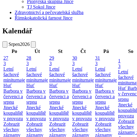
Pionýrská skupina Jince
TJ Sokol Jince
Zdravotnictví a pečovatelská služba
Římskokatolická farnost Jince
Kalendář
Srpen
2026
Po
Út
St
Čt
Pá
So
27
28
29
30
31
1
3
3
3
3
3
3
Letní
Letní
Letní
Letní
Letní
Letní
šachové
šachové
šachové
šachové
šachové
šachové
miniturnaje
miniturnaje
miniturnaje
miniturnaje
miniturnaje
miniturna
Huť
Huť
Huť
Huť
Huť
Huť Barb
Barbora v
Barbora v
Barbora v
Barbora v
Barbora v
v červenc
červenci a
červenci a
červenci a
červenci a
červenci a
srpnu
srpnu
srpnu
srpnu
srpnu
srpnu
Jinecké
Jinecké
Jinecké
Jinecké
Jinecké
Jinecké
koupališt
koupaliště
koupaliště
koupaliště
koupaliště
koupaliště
provozu
v provozu
v provozu
v provozu
v provozu
v provozu
Zobrazit
Zobrazit
Zobrazit
Zobrazit
Zobrazit
Zobrazit
všechny
všechny
všechny
všechny
všechny
všechny
záznamy 
záznamy
záznamy
záznamy
záznamy
záznamy