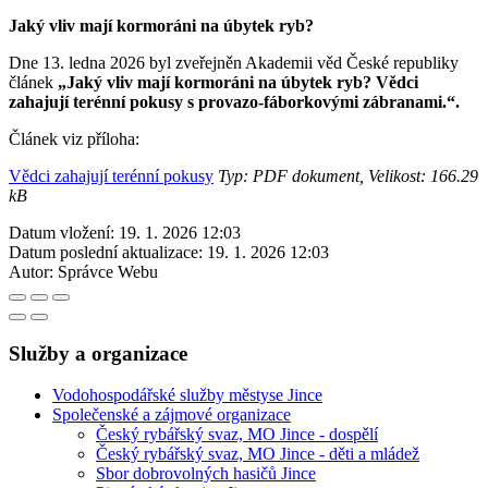
Jaký vliv mají kormoráni na úbytek ryb?
Dne 13. ledna 2026 byl zveřejněn Akademii věd České republiky
článek
„Jaký vliv mají kormoráni na úbytek ryb? Vědci
zahajují terénní pokusy s provazo-fáborkovými zábranami.“.
Článek viz příloha:
Vědci zahajují terénní pokusy
Typ: PDF dokument, Velikost: 166.29
kB
Datum vložení:
19. 1. 2026 12:03
Datum poslední aktualizace:
19. 1. 2026 12:03
Autor:
Správce Webu
Služby a organizace
Vodohospodářské služby městyse Jince
Společenské a zájmové organizace
Český rybářský svaz, MO Jince - dospělí
Český rybářský svaz, MO Jince - děti a mládež
Sbor dobrovolných hasičů Jince