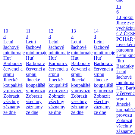
15
6
TJ Sokol
Jince zve
vycházku
10
11
12
13
14
CZ ČES
3
3
3
3
3
POHÁR 
Letní
Letní
Letní
Letní
Letní
loveckém
šachové
šachové
šachové
šachové
šachové
parcouru
miniturnaje
miniturnaje
miniturnaje
miniturnaje
miniturnaje
Letní kino
Huť
Huť
Huť
Huť
Huť
film
Barbora v
Barbora v
Barbora v
Barbora v
Barbora v
Bardotky
červenci a
červenci a
červenci a
červenci a
červenci a
Letní
srpnu
srpnu
srpnu
srpnu
srpnu
šachové
Jinecké
Jinecké
Jinecké
Jinecké
Jinecké
miniturna
koupaliště
koupaliště
koupaliště
koupaliště
koupaliště
Huť Barb
v provozu
v provozu
v provozu
v provozu
v provozu
v červenc
Zobrazit
Zobrazit
Zobrazit
Zobrazit
Zobrazit
srpnu
všechny
všechny
všechny
všechny
všechny
Jinecké
záznamy
záznamy
záznamy
záznamy
záznamy
koupališt
ze dne
ze dne
ze dne
ze dne
ze dne
provozu
Zobrazit
všechny
záznamy 