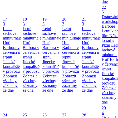
dne
22
5
Drátování
17
18
19
20
21
workshop
3
3
3
3
3
Barboře
Letní
Letní
Letní
Letní
Letní
Letní kino
šachové
šachové
šachové
šachové
šachové
film Něk
miniturnaje
miniturnaje
miniturnaje
miniturnaje
miniturnaje
to rád v
Huť
Huť
Huť
Huť
Huť
Plzni
Let
Barbora v
Barbora v
Barbora v
Barbora v
Barbora v
šachové
červenci a
červenci a
červenci a
červenci a
červenci a
miniturna
srpnu
srpnu
srpnu
srpnu
srpnu
Huť Barb
Jinecké
Jinecké
Jinecké
Jinecké
Jinecké
v červenc
koupaliště
koupaliště
koupaliště
koupaliště
koupaliště
srpnu
v provozu
v provozu
v provozu
v provozu
v provozu
Jinecké
Zobrazit
Zobrazit
Zobrazit
Zobrazit
Zobrazit
koupališt
všechny
všechny
všechny
všechny
všechny
provozu
záznamy
záznamy
záznamy
záznamy
záznamy
Zobrazit
ze dne
ze dne
ze dne
ze dne
ze dne
všechny
záznamy 
dne
29
4
24
25
26
27
28
Oslavy 1