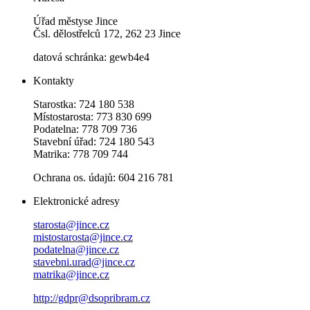
Úřad městyse Jince
Čsl. dělostřelců 172, 262 23 Jince
datová schránka: gewb4e4
Kontakty
Starostka: 724 180 538
Místostarosta: 773 830 699
Podatelna: 778 709 736
Stavební úřad: 724 180 543
Matrika: 778 709 744
Ochrana os. údajů: 604 216 781
Elektronické adresy
starosta@jince.cz
mistostarosta@jince.cz
podatelna@jince.cz
stavebni.urad@jince.cz
matrika@jince.cz
http://gdpr@dsopribram.cz