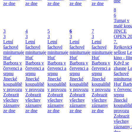
dne
ze dne
ze dne
ze dne
ze dne
ze dne
8
6
Turnaj v
malé kop
3
4
5
6
7
JINCE
3
3
3
3
3
OPEN 20
Letní
Letní
Letní
Letní
Letní
7.
šachové
šachové
šachové
šachové
šachové
Rejkovic
miniturnaje
miniturnaje
miniturnaje
miniturnaje
miniturnaje
sešlost
Le
Huť
Huť
Huť
Huť
Huť
kino - fil
Barbora v
Barbora v
Barbora v
Barbora v
Barbora v
Když se
červenci a
červenci a
červenci a
červenci a
červenci a
zhasne
Le
srpnu
srpnu
srpnu
srpnu
srpnu
šachové
Jinecké
Jinecké
Jinecké
Jinecké
Jinecké
miniturna
koupaliště
koupaliště
koupaliště
koupaliště
koupaliště
Huť Barb
v provozu
v provozu
v provozu
v provozu
v provozu
v červenc
Zobrazit
Zobrazit
Zobrazit
Zobrazit
Zobrazit
srpnu
všechny
všechny
všechny
všechny
všechny
Jinecké
záznamy
záznamy
záznamy
záznamy
záznamy
koupališt
ze dne
ze dne
ze dne
ze dne
ze dne
provozu
Zobrazit
všechny
záznamy 
dne