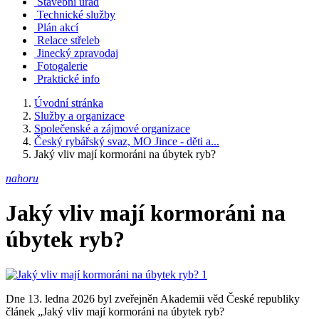
Stavební úřad
Technické služby
Plán akcí
Relace střeleb
Jinecký zpravodaj
Fotogalerie
Praktické info
Úvodní stránka
Služby a organizace
Společenské a zájmové organizace
Český rybářský svaz, MO Jince - děti a...
Jaký vliv mají kormoráni na úbytek ryb?
nahoru
Jaký vliv mají kormoráni na
úbytek ryb?
Dne 13. ledna 2026 byl zveřejněn Akademii věd České republiky
článek „Jaký vliv mají kormoráni na úbytek ryb?