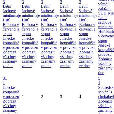
3
3
3
3
3
výročí
Letní
Letní
Letní
Letní
Letní
založení
šachové
šachové
šachové
šachové
šachové
SDH Kře
miniturnaje
miniturnaje
miniturnaje
miniturnaje
miniturnaje
Letní
Huť
Huť
Huť
Huť
Huť
šachové
Barbora v
Barbora v
Barbora v
Barbora v
Barbora v
miniturna
červenci a
červenci a
červenci a
červenci a
červenci a
Huť Barb
srpnu
srpnu
srpnu
srpnu
srpnu
v červenc
Jinecké
Jinecké
Jinecké
Jinecké
Jinecké
srpnu
koupaliště
koupaliště
koupaliště
koupaliště
koupaliště
Jinecké
v provozu
v provozu
v provozu
v provozu
v provozu
koupališt
Zobrazit
Zobrazit
Zobrazit
Zobrazit
Zobrazit
provozu
všechny
všechny
všechny
všechny
všechny
Zobrazit
záznamy
záznamy
záznamy
záznamy
záznamy
všechny
ze dne
ze dne
ze dne
ze dne
ze dne
záznamy 
dne
31
5
1
1
Jinecké
Sousedsk
koupaliště
setkání s
v provozu
1
2
3
4
cimbálov
Zobrazit
Zobrazit
všechny
všechny
záznamy
záznamy 