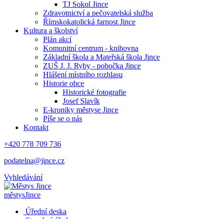
TJ Sokol Jince
Zdravotnictví a pečovatelská služba
Římskokatolická farnost Jince
Kultura a školství
Plán akcí
Komunitní centrum - knihovna
Základní škola a Mateřská škola Jince
ZUŠ J. J. Ryby - pobočka Jince
Hlášení místního rozhlasu
Historie obce
Historické fotografie
Josef Slavík
E-kroniky městyse Jince
Píše se o nás
Kontakt
+420 778 709 736
podatelna@jince.cz
Vyhledávání
městys
Jince
Úřední deska