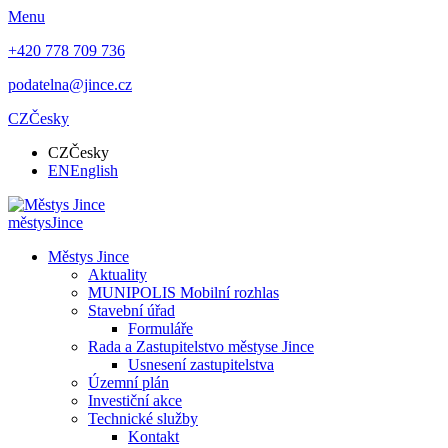
Menu
+420 778 709 736
podatelna@jince.cz
CZ
Česky
CZ
Česky
EN
English
městys
Jince
Městys Jince
Aktuality
MUNIPOLIS Mobilní rozhlas
Stavební úřad
Formuláře
Rada a Zastupitelstvo městyse Jince
Usnesení zastupitelstva
Územní plán
Investiční akce
Technické služby
Kontakt