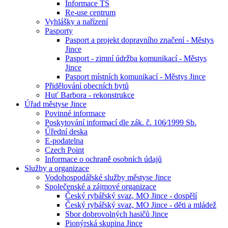
Informace TS
Re-use centrum
Vyhlášky a nařízení
Pasporty
Pasport a projekt dopravního značení - Městys
Jince
Pasport - zimní údržba komunikací - Městys
Jince
Pasport místních komunikací - Městys Jince
Přidělování obecních bytů
Huť Barbora - rekonstrukce
Úřad městyse Jince
Povinné informace
Poskytování informací dle zák. č. 106⁄1999 Sb.
Úřední deska
E-podatelna
Czech Point
Informace o ochraně osobních údajů
Služby a organizace
Vodohospodářské služby městyse Jince
Společenské a zájmové organizace
Český rybářský svaz, MO Jince - dospělí
Český rybářský svaz, MO Jince - děti a mládež
Sbor dobrovolných hasičů Jince
Pionýrská skupina Jince