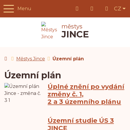
Če
CZ
Menu
+420 778 709 736
podatelna@jinc
městys
JINCE
Úvodní stránka
Městys Jince
Územní plán
Územní plán
Úplné znění po vydání
změny č. 1,
2 a 3 územního plánu
Územní studie ÚS 3
JINCE