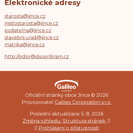
Elektronické adresy
starosta@jince.cz
mistostarosta@jince.cz
podatelna@jince.cz
stavebni.urad@jince.cz
matrika@jince.cz
http://gdpr@dsopribram.cz
Oficiální stránky obce Jince © 2026
Provozovatel
Galileo Corporation s.r.o.
Poslední aktualizace: 5. 8. 2026
Změna vzhledu
,
Struktura stránek
,
Vytisknout
Prohlášení o přístupnosti