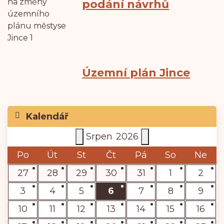
podání návrhů
Územní plán Jince
Kalendář
Srpen
2026
Po
Út
St
Čt
Pá
So
Ne
27
28
29
30
31
1
2
3
4
5
6
7
8
9
10
11
12
13
14
15
16