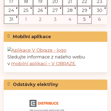
17
18
19
20
21
22
23
24
25
26
27
28
29
30
31
1
2
3
4
5
6
Mobilní aplikace
Sledujte informace z našeho webu
v
mobilní aplikaci – V OBRAZE.
Odstávky elektřiny