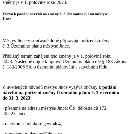
změny je v 1. polovině roku 2023.
Výzva k podání návrhů na změny č. 3 Územního plánu městyse
Jince
Městys Jince v současné době připravuje pořízení změny
č. 3 Územního plánu městyse Jince.
Přibližný termín zahájení této změny je v 1. polovině roku
2023. Následně dojde k úpravě Územního plánu dle § 188 zákona
č. 183/2006 Sb. o územním plánování a stavebním řádu.
Z uvedených důvodů městys Jince vyzývá občany k
podání
návrhů na pořízení změny Územního plánu č. 3 v termínu
do 31. 3. 2023:
-
písemně na adresu městyse Jince: Čsl. dělostřelců 172,
262 23 Jince,
- datovou schránkou: gewb4e4,
- e-mailem: podatelna@jince.cz,