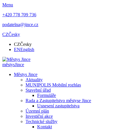
Menu
+420 778 709 736
podatelna@jince.cz
CZ
Česky
CZ
Česky
EN
English
městys
Jince
Městys Jince
Aktuality
MUNIPOLIS Mobilní rozhlas
Stavební úřad
Formuláře
Rada a Zastupitelstvo městyse Jince
Usnesení zastupitelstva
Územní plán
Investiční akce
Technické služby
Kontakt