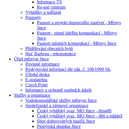
Informace TS
Re-use centrum
Vyhlášky a nařízení
Pasporty
Pasport a projekt dopravního značení - Městys
Jince
Pasport - zimní údržba komunikací - Městys
Jince
Pasport místních komunikací - Městys Jince
Přidělování obecních bytů
Huť Barbora - rekonstrukce
Úřad městyse Jince
Povinné informace
Poskytování informací dle zák. č. 106⁄1999 Sb.
Úřední deska
E-podatelna
Czech Point
Informace o ochraně osobních údajů
Služby a organizace
Vodohospodářské služby městyse Jince
Společenské a zájmové organizace
Český rybářský svaz, MO Jince - dospělí
Český rybářský svaz, MO Jince - děti a mládež
Sbor dobrovolných hasičů Jince
Pionýrská skupina Jince