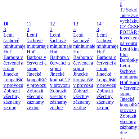
6
TJ Sokol
Jince zve
vycházku
10
11
12
13
14
CZ ČES
3
3
3
3
3
POHÁR 
Letní
Letní
Letní
Letní
Letní
loveckém
šachové
šachové
šachové
šachové
šachové
parcouru
miniturnaje
miniturnaje
miniturnaje
miniturnaje
miniturnaje
Letní kino
Huť
Huť
Huť
Huť
Huť
film
Barbora v
Barbora v
Barbora v
Barbora v
Barbora v
Bardotky
červenci a
červenci a
červenci a
červenci a
červenci a
Letní
srpnu
srpnu
srpnu
srpnu
srpnu
šachové
Jinecké
Jinecké
Jinecké
Jinecké
Jinecké
miniturna
koupaliště
koupaliště
koupaliště
koupaliště
koupaliště
Huť Barb
v provozu
v provozu
v provozu
v provozu
v provozu
v červenc
Zobrazit
Zobrazit
Zobrazit
Zobrazit
Zobrazit
srpnu
všechny
všechny
všechny
všechny
všechny
Jinecké
záznamy
záznamy
záznamy
záznamy
záznamy
koupališt
ze dne
ze dne
ze dne
ze dne
ze dne
provozu
Zobrazit
všechny
záznamy 
dne