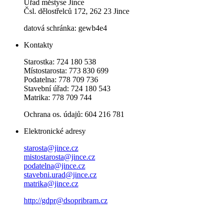
Úřad městyse Jince
Čsl. dělostřelců 172, 262 23 Jince
datová schránka: gewb4e4
Kontakty
Starostka: 724 180 538
Místostarosta: 773 830 699
Podatelna: 778 709 736
Stavební úřad: 724 180 543
Matrika: 778 709 744
Ochrana os. údajů: 604 216 781
Elektronické adresy
starosta@jince.cz
mistostarosta@jince.cz
podatelna@jince.cz
stavebni.urad@jince.cz
matrika@jince.cz
http://gdpr@dsopribram.cz