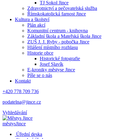
TJ Sokol Jince
Zdravotnictví a pečovatelská služba
Římskokatolická farnost Jince
Kultura a školství
Plán akcí
Komunitní centrum - knihovna
Základní škola a Mateřská škola Jince
ZUŠ J. J. Ryby - pobočka Jince
Hlášení místního rozhlasu
Historie obce
Historické fotografie
Josef Slavík
E-kroniky městyse Jince
Píše se o nás
Kontakt
+420 778 709 736
podatelna@jince.cz
Vyhledávání
městys
Jince
Úřední deska