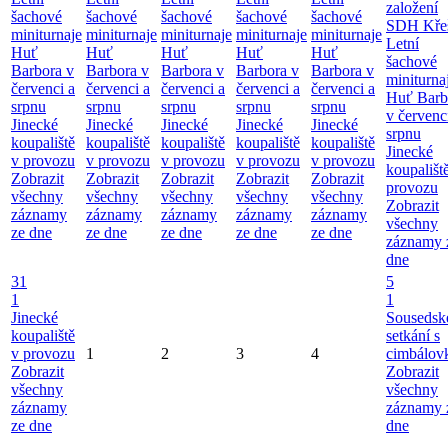
založení
šachové
šachové
šachové
šachové
šachové
SDH Kře
miniturnaje
miniturnaje
miniturnaje
miniturnaje
miniturnaje
Letní
Huť
Huť
Huť
Huť
Huť
šachové
Barbora v
Barbora v
Barbora v
Barbora v
Barbora v
miniturna
červenci a
červenci a
červenci a
červenci a
červenci a
Huť Barb
srpnu
srpnu
srpnu
srpnu
srpnu
v červenc
Jinecké
Jinecké
Jinecké
Jinecké
Jinecké
srpnu
koupaliště
koupaliště
koupaliště
koupaliště
koupaliště
Jinecké
v provozu
v provozu
v provozu
v provozu
v provozu
koupališt
Zobrazit
Zobrazit
Zobrazit
Zobrazit
Zobrazit
provozu
všechny
všechny
všechny
všechny
všechny
Zobrazit
záznamy
záznamy
záznamy
záznamy
záznamy
všechny
ze dne
ze dne
ze dne
ze dne
ze dne
záznamy 
dne
31
5
1
1
Jinecké
Sousedsk
koupaliště
setkání s
v provozu
1
2
3
4
cimbálov
Zobrazit
Zobrazit
všechny
všechny
záznamy
záznamy 
ze dne
dne