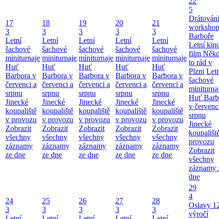
22
5
Drátování
17
18
19
20
21
workshop
3
3
3
3
3
Barboře
Letní
Letní
Letní
Letní
Letní
Letní kino
šachové
šachové
šachové
šachové
šachové
film Něk
miniturnaje
miniturnaje
miniturnaje
miniturnaje
miniturnaje
to rád v
Huť
Huť
Huť
Huť
Huť
Plzni
Let
Barbora v
Barbora v
Barbora v
Barbora v
Barbora v
šachové
červenci a
červenci a
červenci a
červenci a
červenci a
miniturna
srpnu
srpnu
srpnu
srpnu
srpnu
Huť Barb
Jinecké
Jinecké
Jinecké
Jinecké
Jinecké
v červenc
koupaliště
koupaliště
koupaliště
koupaliště
koupaliště
srpnu
v provozu
v provozu
v provozu
v provozu
v provozu
Jinecké
Zobrazit
Zobrazit
Zobrazit
Zobrazit
Zobrazit
koupališt
všechny
všechny
všechny
všechny
všechny
provozu
záznamy
záznamy
záznamy
záznamy
záznamy
Zobrazit
ze dne
ze dne
ze dne
ze dne
ze dne
všechny
záznamy 
dne
29
4
24
25
26
27
28
Oslavy 1
3
3
3
3
3
výročí
Letní
Letní
Letní
Letní
Letní