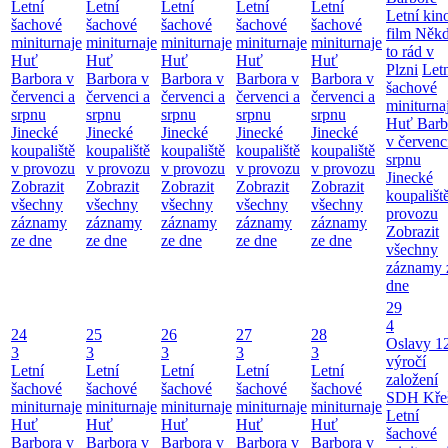
Letní
Letní
Letní
Letní
Letní
Letní kino
šachové
šachové
šachové
šachové
šachové
film Něk
miniturnaje
miniturnaje
miniturnaje
miniturnaje
miniturnaje
to rád v
Huť
Huť
Huť
Huť
Huť
Plzni
Let
Barbora v
Barbora v
Barbora v
Barbora v
Barbora v
šachové
červenci a
červenci a
červenci a
červenci a
červenci a
miniturna
srpnu
srpnu
srpnu
srpnu
srpnu
Huť Barb
Jinecké
Jinecké
Jinecké
Jinecké
Jinecké
v červenc
koupaliště
koupaliště
koupaliště
koupaliště
koupaliště
srpnu
v provozu
v provozu
v provozu
v provozu
v provozu
Jinecké
Zobrazit
Zobrazit
Zobrazit
Zobrazit
Zobrazit
koupališt
všechny
všechny
všechny
všechny
všechny
provozu
záznamy
záznamy
záznamy
záznamy
záznamy
Zobrazit
ze dne
ze dne
ze dne
ze dne
ze dne
všechny
záznamy 
dne
29
4
24
25
26
27
28
Oslavy 1
3
3
3
3
3
výročí
Letní
Letní
Letní
Letní
Letní
založení
šachové
šachové
šachové
šachové
šachové
SDH Kře
miniturnaje
miniturnaje
miniturnaje
miniturnaje
miniturnaje
Letní
Huť
Huť
Huť
Huť
Huť
šachové
Barbora v
Barbora v
Barbora v
Barbora v
Barbora v