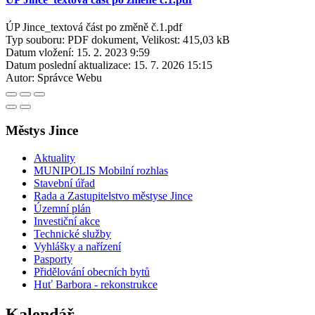
ÚP Jince_textová část po změně č.1.pdf
Typ souboru: PDF dokument, Velikost: 415,03 kB
Datum vložení:
15. 2. 2023 9:59
Datum poslední aktualizace:
15. 7. 2026 15:15
Autor:
Správce Webu
Městys Jince
Aktuality
MUNIPOLIS Mobilní rozhlas
Stavební úřad
Rada a Zastupitelstvo městyse Jince
Územní plán
Investiční akce
Technické služby
Vyhlášky a nařízení
Pasporty
Přidělování obecních bytů
Huť Barbora - rekonstrukce
Kalendář