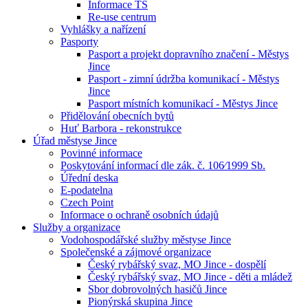
Informace TS
Re-use centrum
Vyhlášky a nařízení
Pasporty
Pasport a projekt dopravního značení - Městys
Jince
Pasport - zimní údržba komunikací - Městys
Jince
Pasport místních komunikací - Městys Jince
Přidělování obecních bytů
Huť Barbora - rekonstrukce
Úřad městyse Jince
Povinné informace
Poskytování informací dle zák. č. 106⁄1999 Sb.
Úřední deska
E-podatelna
Czech Point
Informace o ochraně osobních údajů
Služby a organizace
Vodohospodářské služby městyse Jince
Společenské a zájmové organizace
Český rybářský svaz, MO Jince - dospělí
Český rybářský svaz, MO Jince - děti a mládež
Sbor dobrovolných hasičů Jince
Pionýrská skupina Jince