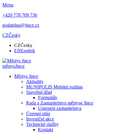
Menu
+420 778 709 736
podatelna@jince.cz
CZ
Česky
CZ
Česky
EN
English
městys
Jince
Městys Jince
Aktuality
MUNIPOLIS Mobilní rozhlas
Stavební úřad
Formuláře
Rada a Zastupitelstvo městyse Jince
Usnesení zastupitelstva
Územní plán
Investiční akce
Technické služby
Kontakt