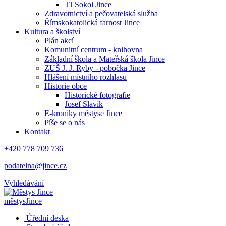
TJ Sokol Jince
Zdravotnictví a pečovatelská služba
Římskokatolická farnost Jince
Kultura a školství
Plán akcí
Komunitní centrum - knihovna
Základní škola a Mateřská škola Jince
ZUŠ J. J. Ryby - pobočka Jince
Hlášení místního rozhlasu
Historie obce
Historické fotografie
Josef Slavík
E-kroniky městyse Jince
Píše se o nás
Kontakt
+420 778 709 736
podatelna@jince.cz
Vyhledávání
městys
Jince
Úřední deska