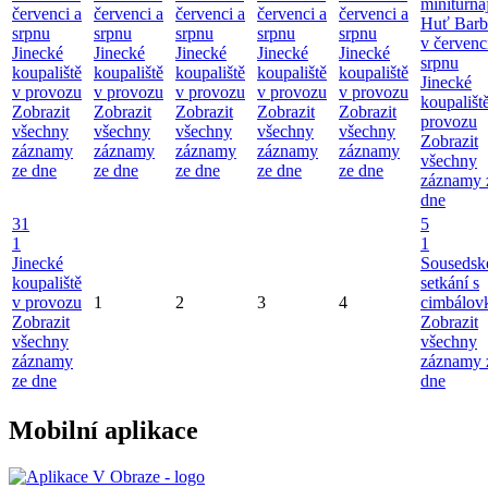
miniturna
červenci a
červenci a
červenci a
červenci a
červenci a
Huť Barb
srpnu
srpnu
srpnu
srpnu
srpnu
v červenc
Jinecké
Jinecké
Jinecké
Jinecké
Jinecké
srpnu
koupaliště
koupaliště
koupaliště
koupaliště
koupaliště
Jinecké
v provozu
v provozu
v provozu
v provozu
v provozu
koupališt
Zobrazit
Zobrazit
Zobrazit
Zobrazit
Zobrazit
provozu
všechny
všechny
všechny
všechny
všechny
Zobrazit
záznamy
záznamy
záznamy
záznamy
záznamy
všechny
ze dne
ze dne
ze dne
ze dne
ze dne
záznamy 
dne
31
5
1
1
Jinecké
Sousedsk
koupaliště
setkání s
v provozu
1
2
3
4
cimbálov
Zobrazit
Zobrazit
všechny
všechny
záznamy
záznamy 
ze dne
dne
Mobilní aplikace