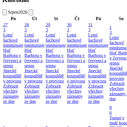
Srpen
2026
Po
Út
St
Čt
Pá
So
27
28
29
30
31
1
3
3
3
3
3
3
Letní
Letní
Letní
Letní
Letní
Letní
šachové
šachové
šachové
šachové
šachové
šachové
miniturnaje
miniturnaje
miniturnaje
miniturnaje
miniturnaje
miniturna
Huť
Huť
Huť
Huť
Huť
Huť Barb
Barbora v
Barbora v
Barbora v
Barbora v
Barbora v
v červenc
červenci a
červenci a
červenci a
červenci a
červenci a
srpnu
srpnu
srpnu
srpnu
srpnu
srpnu
Jinecké
Jinecké
Jinecké
Jinecké
Jinecké
Jinecké
koupališt
koupaliště
koupaliště
koupaliště
koupaliště
koupaliště
provozu
v provozu
v provozu
v provozu
v provozu
v provozu
Zobrazit
Zobrazit
Zobrazit
Zobrazit
Zobrazit
Zobrazit
všechny
všechny
všechny
všechny
všechny
všechny
záznamy 
záznamy
záznamy
záznamy
záznamy
záznamy
dne
ze dne
ze dne
ze dne
ze dne
ze dne
8
6
Turnaj v
malé kop