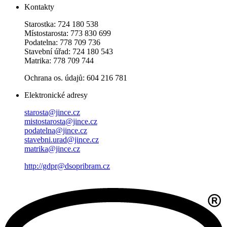
Kontakty
Starostka: 724 180 538
Místostarosta: 773 830 699
Podatelna: 778 709 736
Stavební úřad: 724 180 543
Matrika: 778 709 744
Ochrana os. údajů: 604 216 781
Elektronické adresy
starosta@jince.cz
mistostarosta@jince.cz
podatelna@jince.cz
stavebni.urad@jince.cz
matrika@jince.cz
http://gdpr@dsopribram.cz