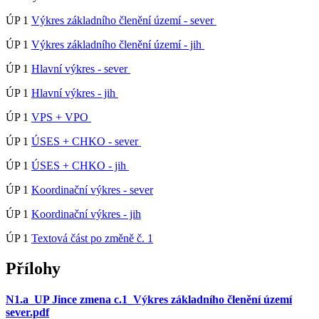
ÚP 1
Výkres základního členění území - sever
ÚP 1
Výkres základního členění území - jih
ÚP 1
Hlavní výkres - sever
ÚP 1
Hlavní výkres - jih
ÚP 1
VPS + VPO
ÚP 1
ÚSES + CHKO - sever
ÚP 1
ÚSES + CHKO - jih
ÚP 1
Koordinační výkres - sever
ÚP 1
Koordinační výkres - jih
ÚP 1
Textová část po změně č. 1
Přílohy
N1.a_UP Jince zmena c.1_Výkres základního členění území
sever.pdf