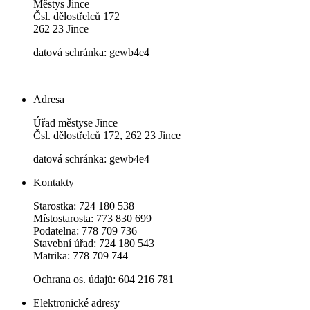
Městys Jince
Čsl. dělostřelců 172
262 23 Jince
datová schránka: gewb4e4
Adresa
Úřad městyse Jince
Čsl. dělostřelců 172, 262 23 Jince
datová schránka: gewb4e4
Kontakty
Starostka: 724 180 538
Místostarosta: 773 830 699
Podatelna: 778 709 736
Stavební úřad: 724 180 543
Matrika: 778 709 744
Ochrana os. údajů: 604 216 781
Elektronické adresy