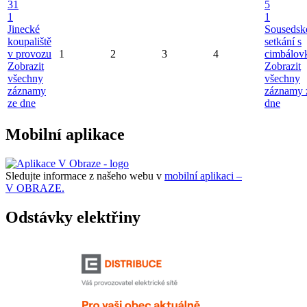
31
5
1
1
Jinecké
Sousedsk
koupaliště
setkání s
v provozu
1
2
3
4
cimbálov
Zobrazit
Zobrazit
všechny
všechny
záznamy
záznamy 
ze dne
dne
Mobilní aplikace
Sledujte informace z našeho webu v
mobilní aplikaci –
V OBRAZE.
Odstávky elektřiny