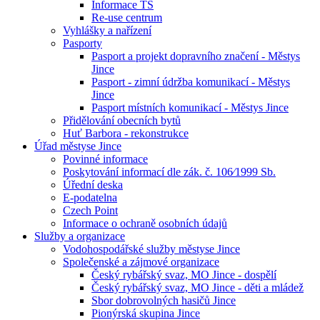
Informace TS
Re-use centrum
Vyhlášky a nařízení
Pasporty
Pasport a projekt dopravního značení - Městys
Jince
Pasport - zimní údržba komunikací - Městys
Jince
Pasport místních komunikací - Městys Jince
Přidělování obecních bytů
Huť Barbora - rekonstrukce
Úřad městyse Jince
Povinné informace
Poskytování informací dle zák. č. 106⁄1999 Sb.
Úřední deska
E-podatelna
Czech Point
Informace o ochraně osobních údajů
Služby a organizace
Vodohospodářské služby městyse Jince
Společenské a zájmové organizace
Český rybářský svaz, MO Jince - dospělí
Český rybářský svaz, MO Jince - děti a mládež
Sbor dobrovolných hasičů Jince
Pionýrská skupina Jince