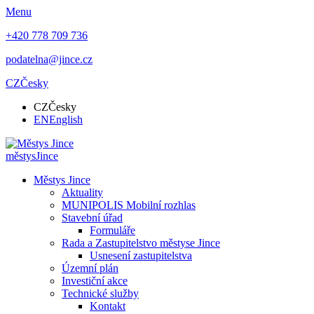
Menu
+420 778 709 736
podatelna@jince.cz
CZ
Česky
CZ
Česky
EN
English
městys
Jince
Městys Jince
Aktuality
MUNIPOLIS Mobilní rozhlas
Stavební úřad
Formuláře
Rada a Zastupitelstvo městyse Jince
Usnesení zastupitelstva
Územní plán
Investiční akce
Technické služby
Kontakt