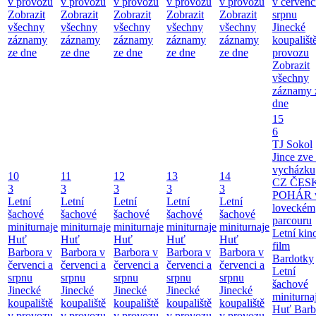
v provozu
v provozu
v provozu
v provozu
v provozu
v červenc
Zobrazit
Zobrazit
Zobrazit
Zobrazit
Zobrazit
srpnu
všechny
všechny
všechny
všechny
všechny
Jinecké
záznamy
záznamy
záznamy
záznamy
záznamy
koupališt
ze dne
ze dne
ze dne
ze dne
ze dne
provozu
Zobrazit
všechny
záznamy 
dne
15
6
TJ Sokol
Jince zve
vycházku
10
11
12
13
14
CZ ČES
3
3
3
3
3
POHÁR 
Letní
Letní
Letní
Letní
Letní
loveckém
šachové
šachové
šachové
šachové
šachové
parcouru
miniturnaje
miniturnaje
miniturnaje
miniturnaje
miniturnaje
Letní kino
Huť
Huť
Huť
Huť
Huť
film
Barbora v
Barbora v
Barbora v
Barbora v
Barbora v
Bardotky
červenci a
červenci a
červenci a
červenci a
červenci a
Letní
srpnu
srpnu
srpnu
srpnu
srpnu
šachové
Jinecké
Jinecké
Jinecké
Jinecké
Jinecké
miniturna
koupaliště
koupaliště
koupaliště
koupaliště
koupaliště
Huť Barb
v provozu
v provozu
v provozu
v provozu
v provozu