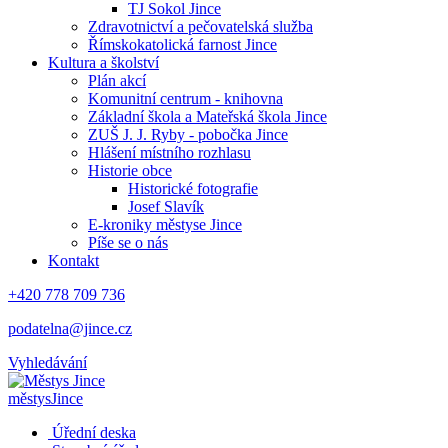
TJ Sokol Jince
Zdravotnictví a pečovatelská služba
Římskokatolická farnost Jince
Kultura a školství
Plán akcí
Komunitní centrum - knihovna
Základní škola a Mateřská škola Jince
ZUŠ J. J. Ryby - pobočka Jince
Hlášení místního rozhlasu
Historie obce
Historické fotografie
Josef Slavík
E-kroniky městyse Jince
Píše se o nás
Kontakt
+420 778 709 736
podatelna@jince.cz
Vyhledávání
městys
Jince
Úřední deska