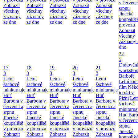
v červenc
Zobrazit
Zobrazit
Zobrazit
Zobrazit
Zobrazit
srpnu
všechny
všechny
všechny
všechny
všechny
Jinecké
záznamy
záznamy
záznamy
záznamy
záznamy
koupališt
ze dne
ze dne
ze dne
ze dne
ze dne
provozu
Zobrazit
všechny
záznamy 
dne
22
5
Drátování
17
18
19
20
21
workshop
3
3
3
3
3
Barboře
Letní
Letní
Letní
Letní
Letní
Letní kino
šachové
šachové
šachové
šachové
šachové
film Něk
miniturnaje
miniturnaje
miniturnaje
miniturnaje
miniturnaje
to rád v
Huť
Huť
Huť
Huť
Huť
Plzni
Let
Barbora v
Barbora v
Barbora v
Barbora v
Barbora v
šachové
červenci a
červenci a
červenci a
červenci a
červenci a
miniturna
srpnu
srpnu
srpnu
srpnu
srpnu
Huť Barb
Jinecké
Jinecké
Jinecké
Jinecké
Jinecké
v červenc
koupaliště
koupaliště
koupaliště
koupaliště
koupaliště
srpnu
v provozu
v provozu
v provozu
v provozu
v provozu
Jinecké
Zobrazit
Zobrazit
Zobrazit
Zobrazit
Zobrazit
koupališt