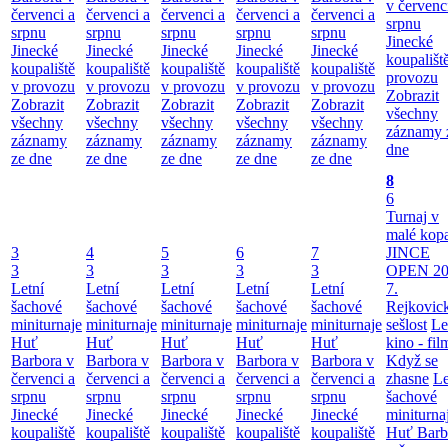
v červenc
červenci a
červenci a
červenci a
červenci a
červenci a
srpnu
srpnu
srpnu
srpnu
srpnu
srpnu
Jinecké
Jinecké
Jinecké
Jinecké
Jinecké
Jinecké
koupališt
koupaliště
koupaliště
koupaliště
koupaliště
koupaliště
provozu
v provozu
v provozu
v provozu
v provozu
v provozu
Zobrazit
Zobrazit
Zobrazit
Zobrazit
Zobrazit
Zobrazit
všechny
všechny
všechny
všechny
všechny
všechny
záznamy 
záznamy
záznamy
záznamy
záznamy
záznamy
dne
ze dne
ze dne
ze dne
ze dne
ze dne
8
6
Turnaj v
malé kop
3
4
5
6
7
JINCE
3
3
3
3
3
OPEN 20
Letní
Letní
Letní
Letní
Letní
7.
šachové
šachové
šachové
šachové
šachové
Rejkovic
miniturnaje
miniturnaje
miniturnaje
miniturnaje
miniturnaje
sešlost
Le
Huť
Huť
Huť
Huť
Huť
kino - fil
Barbora v
Barbora v
Barbora v
Barbora v
Barbora v
Když se
červenci a
červenci a
červenci a
červenci a
červenci a
zhasne
Le
srpnu
srpnu
srpnu
srpnu
srpnu
šachové
Jinecké
Jinecké
Jinecké
Jinecké
Jinecké
miniturna
koupaliště
koupaliště
koupaliště
koupaliště
koupaliště
Huť Barb