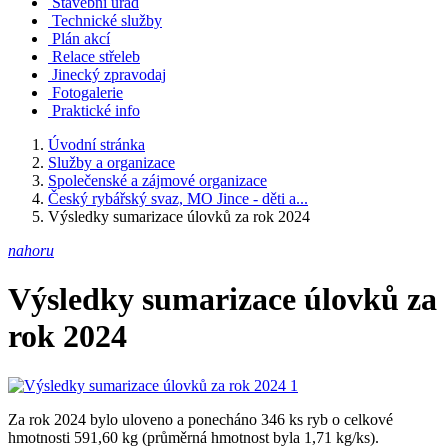
Stavební úřad
Technické služby
Plán akcí
Relace střeleb
Jinecký zpravodaj
Fotogalerie
Praktické info
Úvodní stránka
Služby a organizace
Společenské a zájmové organizace
Český rybářský svaz, MO Jince - děti a...
Výsledky sumarizace úlovků za rok 2024
nahoru
Výsledky sumarizace úlovků za
rok 2024
Za rok 2024 bylo uloveno a ponecháno 346 ks ryb o celkové
hmotnosti 591,60 kg (průměrná hmotnost byla 1,71 kg/ks).