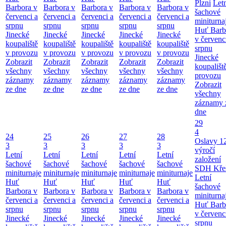
Plzni
Let
Barbora v
Barbora v
Barbora v
Barbora v
Barbora v
šachové
červenci a
červenci a
červenci a
červenci a
červenci a
miniturna
srpnu
srpnu
srpnu
srpnu
srpnu
Huť Barb
Jinecké
Jinecké
Jinecké
Jinecké
Jinecké
v červenc
koupaliště
koupaliště
koupaliště
koupaliště
koupaliště
srpnu
v provozu
v provozu
v provozu
v provozu
v provozu
Jinecké
Zobrazit
Zobrazit
Zobrazit
Zobrazit
Zobrazit
koupališt
všechny
všechny
všechny
všechny
všechny
provozu
záznamy
záznamy
záznamy
záznamy
záznamy
Zobrazit
ze dne
ze dne
ze dne
ze dne
ze dne
všechny
záznamy 
dne
29
4
24
25
26
27
28
Oslavy 1
3
3
3
3
3
výročí
Letní
Letní
Letní
Letní
Letní
založení
šachové
šachové
šachové
šachové
šachové
SDH Kře
miniturnaje
miniturnaje
miniturnaje
miniturnaje
miniturnaje
Letní
Huť
Huť
Huť
Huť
Huť
šachové
Barbora v
Barbora v
Barbora v
Barbora v
Barbora v
miniturna
červenci a
červenci a
červenci a
červenci a
červenci a
Huť Barb
srpnu
srpnu
srpnu
srpnu
srpnu
v červenc
Jinecké
Jinecké
Jinecké
Jinecké
Jinecké
srpnu