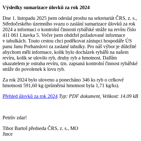
Výsledky sumarizace úlovků za rok 2024
Dne 1. listopadu 2025 jsem odeslal prosbu na sekretariát ČRS, z. s.,
Středočeského územního svazu o zaslání sumarizace úlovků za rok
2024 a informaci o kontrolní činnosti rybářské stráže na revíru číslo
411 061 Litavka 5. Večer jsem obdržel požadované informace
v tabulkách. Touto cestou chci poděkovat zástupci hospodáře ÚS
panu Janu Porhanslovi za zaslané tabulky. Pro náš výbor je důležité
abychom měli informace, kolik bylo docházek rybářů na našem
revíru, kolik se ulovilo ryb, druhy ryb a hmotnost. Dalším
ukazatelem je ostraha revíru, tzn. zapsaná kontrolní činnost rybářské
stráže do povolenek k lovu ryb.
Za rok 2024 bylo uloveno a ponecháno 346 ks ryb o celkové
hmotnosti 591,60 kg (průměrná hmotnost byla 1,71 kg/ks).
Přehled úlovků za rok 2024
Typ: PDF dokument, Velikost: 14.09 kB
Petrův zdar!
Tibor Bartoš předseda ČRS, z. s., MO
Jinc