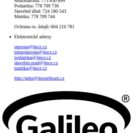
Místostarosta: 773 830 699
Podatelna: 778 709 736
Stavební úřad: 724 180 543
Matrika: 778 709 744
Ochrana os. údajů: 604 216 781
Elektronické adresy
starosta@jince.cz
mistostarosta@jince.cz
podatelna@jince.cz
stavebni.urad@jince.cz
matrika@jince.cz
http://gdpr@dsopribram.cz