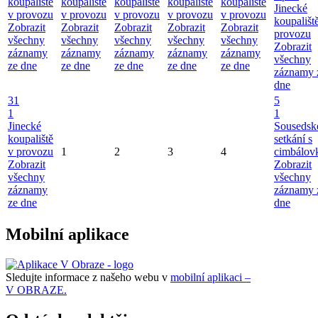
koupaliště
koupaliště
koupaliště
koupaliště
koupaliště
Jinecké
v provozu
v provozu
v provozu
v provozu
v provozu
koupališt
Zobrazit
Zobrazit
Zobrazit
Zobrazit
Zobrazit
provozu
všechny
všechny
všechny
všechny
všechny
Zobrazit
záznamy
záznamy
záznamy
záznamy
záznamy
všechny
ze dne
ze dne
ze dne
ze dne
ze dne
záznamy 
dne
31
5
1
1
Jinecké
Sousedsk
koupaliště
setkání s
v provozu
1
2
3
4
cimbálov
Zobrazit
Zobrazit
všechny
všechny
záznamy
záznamy 
ze dne
dne
Mobilní aplikace
Sledujte informace z našeho webu v
mobilní aplikaci –
V OBRAZE.