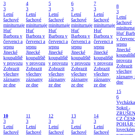
3
4
5
6
7
8
3
3
3
3
3
3
Letní
Letní
Letní
Letní
Letní
Letní
šachové
šachové
šachové
šachové
šachové
šachové
miniturnaje
miniturnaje
miniturnaje
miniturnaje
miniturnaje
miniturna
Huť
Huť
Huť
Huť
Huť
Huť Barb
Barbora v
Barbora v
Barbora v
Barbora v
Barbora v
v červenc
červenci a
červenci a
červenci a
červenci a
červenci a
srpnu
srpnu
srpnu
srpnu
srpnu
srpnu
Jinecké
Jinecké
Jinecké
Jinecké
Jinecké
Jinecké
koupališt
koupaliště
koupaliště
koupaliště
koupaliště
koupaliště
provozu
v provozu
v provozu
v provozu
v provozu
v provozu
Zobrazit
Zobrazit
Zobrazit
Zobrazit
Zobrazit
Zobrazit
všechny
všechny
všechny
všechny
všechny
všechny
záznamy 
záznamy
záznamy
záznamy
záznamy
záznamy
dne
ze dne
ze dne
ze dne
ze dne
ze dne
15
6
Vycházka
Sokol -
ZRUŠE
10
11
12
13
14
CZ ČES
3
3
3
3
3
POHÁR 
Letní
Letní
Letní
Letní
Letní
loveckém
šachové
šachové
šachové
šachové
šachové
parcouru