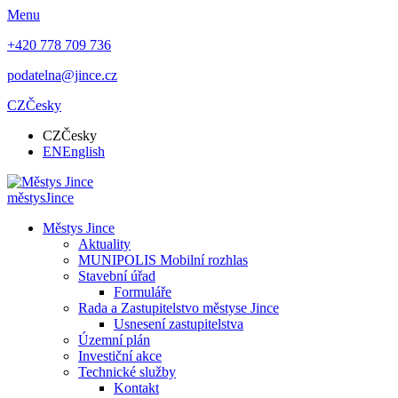
Menu
+420 778 709 736
podatelna@jince.cz
CZ
Česky
CZ
Česky
EN
English
městys
Jince
Městys Jince
Aktuality
MUNIPOLIS Mobilní rozhlas
Stavební úřad
Formuláře
Rada a Zastupitelstvo městyse Jince
Usnesení zastupitelstva
Územní plán
Investiční akce
Technické služby
Kontakt