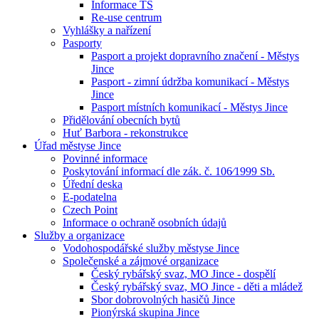
Informace TS
Re-use centrum
Vyhlášky a nařízení
Pasporty
Pasport a projekt dopravního značení - Městys
Jince
Pasport - zimní údržba komunikací - Městys
Jince
Pasport místních komunikací - Městys Jince
Přidělování obecních bytů
Huť Barbora - rekonstrukce
Úřad městyse Jince
Povinné informace
Poskytování informací dle zák. č. 106⁄1999 Sb.
Úřední deska
E-podatelna
Czech Point
Informace o ochraně osobních údajů
Služby a organizace
Vodohospodářské služby městyse Jince
Společenské a zájmové organizace
Český rybářský svaz, MO Jince - dospělí
Český rybářský svaz, MO Jince - děti a mládež
Sbor dobrovolných hasičů Jince
Pionýrská skupina Jince