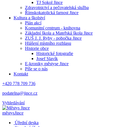
TJ Sokol Jince
Zdravotnictví a pečovatelská služba
Římskokatolická farnost Jince
Kultura a školství
Plán akcí
Komunitní centrum - knihovna
Základní škola a Mateřská škola Jince
ZUŠ J. J. Ryby - pobočka Jince
Hlášení místního rozhlasu
Historie obce
Historické fotografie
Josef Slavík
E-kroniky městyse Jince
Píše se o nás
Kontakt
+420 778 709 736
podatelna@jince.cz
Vyhledávání
městys
Jince
Úřední deska