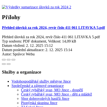
Přílohy
Přehled úlovků za rok 2024, revír číslo 411 061 LITAVKA 5.pdf
Přehled úlovků za rok 2024, revír číslo 411 061 LITAVKA 5.pdf
Typ souboru: PDF dokument, Velikost: 14,09 kB
Datum vložení:
2. 12. 2025 15:12
Datum poslední aktualizace:
2. 12. 2025 15:14
Autor:
Správce Webu
Služby a organizace
Vodohospodářské služby městyse Jince
Společenské a zájmové organizace
Český rybářský svaz, MO Jince - dospělí
Český rybářský svaz, MO Jince - děti a mládež
Sbor dobrovolných hasičů Jince
Pionýrská skupina Jince