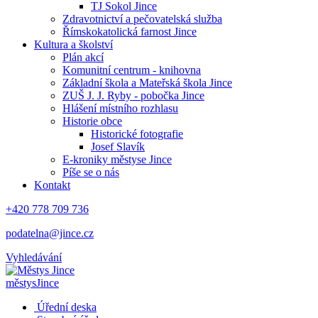
TJ Sokol Jince
Zdravotnictví a pečovatelská služba
Římskokatolická farnost Jince
Kultura a školství
Plán akcí
Komunitní centrum - knihovna
Základní škola a Mateřská škola Jince
ZUŠ J. J. Ryby - pobočka Jince
Hlášení místního rozhlasu
Historie obce
Historické fotografie
Josef Slavík
E-kroniky městyse Jince
Píše se o nás
Kontakt
+420 778 709 736
podatelna@jince.cz
Vyhledávání
městys
Jince
Úřední deska