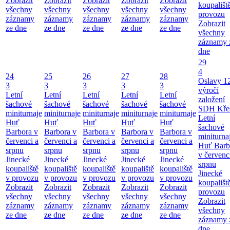
Zobrazit
Zobrazit
Zobrazit
Zobrazit
Zobrazit
koupališt
všechny
všechny
všechny
všechny
všechny
provozu
záznamy
záznamy
záznamy
záznamy
záznamy
Zobrazit
ze dne
ze dne
ze dne
ze dne
ze dne
všechny
záznamy 
dne
29
4
24
25
26
27
28
Oslavy 1
3
3
3
3
3
výročí
Letní
Letní
Letní
Letní
Letní
založení
šachové
šachové
šachové
šachové
šachové
SDH Kře
miniturnaje
miniturnaje
miniturnaje
miniturnaje
miniturnaje
Letní
Huť
Huť
Huť
Huť
Huť
šachové
Barbora v
Barbora v
Barbora v
Barbora v
Barbora v
miniturna
červenci a
červenci a
červenci a
červenci a
červenci a
Huť Barb
srpnu
srpnu
srpnu
srpnu
srpnu
v červenc
Jinecké
Jinecké
Jinecké
Jinecké
Jinecké
srpnu
koupaliště
koupaliště
koupaliště
koupaliště
koupaliště
Jinecké
v provozu
v provozu
v provozu
v provozu
v provozu
koupališt
Zobrazit
Zobrazit
Zobrazit
Zobrazit
Zobrazit
provozu
všechny
všechny
všechny
všechny
všechny
Zobrazit
záznamy
záznamy
záznamy
záznamy
záznamy
všechny
ze dne
ze dne
ze dne
ze dne
ze dne
záznamy 
dne