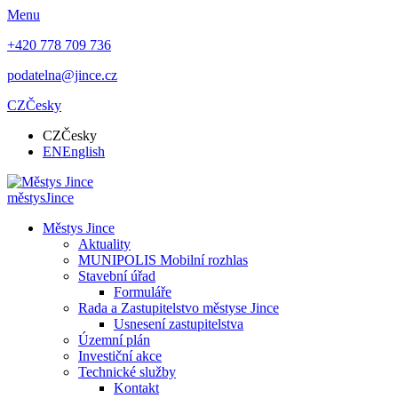
Menu
+420 778 709 736
podatelna@jince.cz
CZ
Česky
CZ
Česky
EN
English
městys
Jince
Městys Jince
Aktuality
MUNIPOLIS Mobilní rozhlas
Stavební úřad
Formuláře
Rada a Zastupitelstvo městyse Jince
Usnesení zastupitelstva
Územní plán
Investiční akce
Technické služby
Kontakt