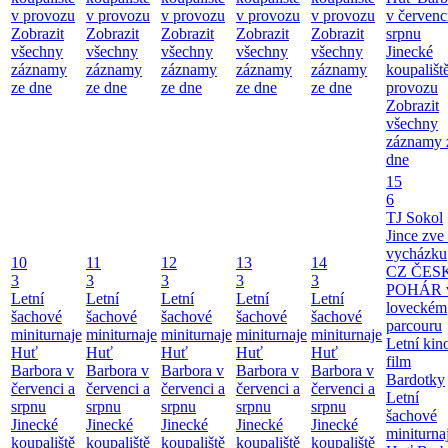
v provozu
v provozu
v provozu
v provozu
v provozu
v červenc
Zobrazit
Zobrazit
Zobrazit
Zobrazit
Zobrazit
srpnu
všechny
všechny
všechny
všechny
všechny
Jinecké
záznamy
záznamy
záznamy
záznamy
záznamy
koupališt
ze dne
ze dne
ze dne
ze dne
ze dne
provozu
Zobrazit
všechny
záznamy 
dne
15
6
TJ Sokol
Jince zve
vycházku
10
11
12
13
14
CZ ČES
3
3
3
3
3
POHÁR 
Letní
Letní
Letní
Letní
Letní
loveckém
šachové
šachové
šachové
šachové
šachové
parcouru
miniturnaje
miniturnaje
miniturnaje
miniturnaje
miniturnaje
Letní kino
Huť
Huť
Huť
Huť
Huť
film
Barbora v
Barbora v
Barbora v
Barbora v
Barbora v
Bardotky
červenci a
červenci a
červenci a
červenci a
červenci a
Letní
srpnu
srpnu
srpnu
srpnu
srpnu
šachové
Jinecké
Jinecké
Jinecké
Jinecké
Jinecké
miniturna
koupaliště
koupaliště
koupaliště
koupaliště
koupaliště