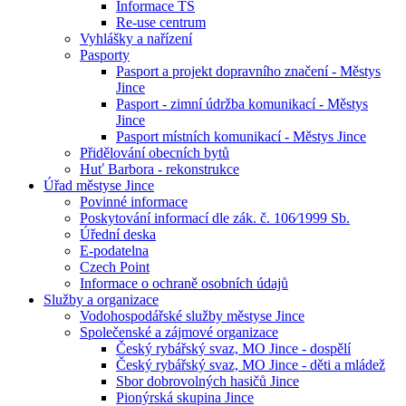
Informace TS
Re-use centrum
Vyhlášky a nařízení
Pasporty
Pasport a projekt dopravního značení - Městys
Jince
Pasport - zimní údržba komunikací - Městys
Jince
Pasport místních komunikací - Městys Jince
Přidělování obecních bytů
Huť Barbora - rekonstrukce
Úřad městyse Jince
Povinné informace
Poskytování informací dle zák. č. 106⁄1999 Sb.
Úřední deska
E-podatelna
Czech Point
Informace o ochraně osobních údajů
Služby a organizace
Vodohospodářské služby městyse Jince
Společenské a zájmové organizace
Český rybářský svaz, MO Jince - dospělí
Český rybářský svaz, MO Jince - děti a mládež
Sbor dobrovolných hasičů Jince
Pionýrská skupina Jince