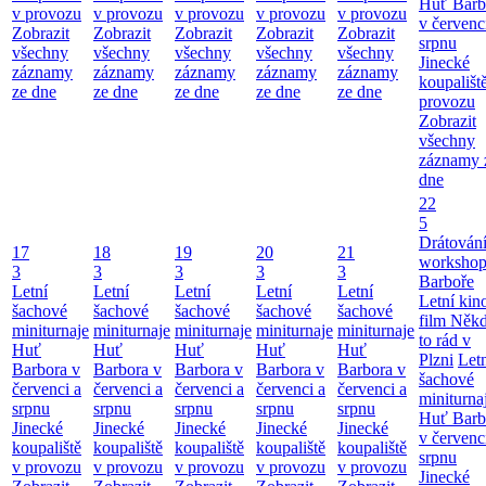
Huť Barb
v provozu
v provozu
v provozu
v provozu
v provozu
v červenc
Zobrazit
Zobrazit
Zobrazit
Zobrazit
Zobrazit
srpnu
všechny
všechny
všechny
všechny
všechny
Jinecké
záznamy
záznamy
záznamy
záznamy
záznamy
koupališt
ze dne
ze dne
ze dne
ze dne
ze dne
provozu
Zobrazit
všechny
záznamy 
dne
22
5
Drátování
17
18
19
20
21
workshop
3
3
3
3
3
Barboře
Letní
Letní
Letní
Letní
Letní
Letní kino
šachové
šachové
šachové
šachové
šachové
film Něk
miniturnaje
miniturnaje
miniturnaje
miniturnaje
miniturnaje
to rád v
Huť
Huť
Huť
Huť
Huť
Plzni
Let
Barbora v
Barbora v
Barbora v
Barbora v
Barbora v
šachové
červenci a
červenci a
červenci a
červenci a
červenci a
miniturna
srpnu
srpnu
srpnu
srpnu
srpnu
Huť Barb
Jinecké
Jinecké
Jinecké
Jinecké
Jinecké
v červenc
koupaliště
koupaliště
koupaliště
koupaliště
koupaliště
srpnu
v provozu
v provozu
v provozu
v provozu
v provozu
Jinecké