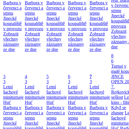
Huť Barb
Barbora v
Barbora v
Barbora v
Barbora v
Barbora v
v červenc
červenci a
červenci a
červenci a
červenci a
červenci a
srpnu
srpnu
srpnu
srpnu
srpnu
srpnu
Jinecké
Jinecké
Jinecké
Jinecké
Jinecké
Jinecké
koupališt
koupaliště
koupaliště
koupaliště
koupaliště
koupaliště
provozu
v provozu
v provozu
v provozu
v provozu
v provozu
Zobrazit
Zobrazit
Zobrazit
Zobrazit
Zobrazit
Zobrazit
všechny
všechny
všechny
všechny
všechny
všechny
záznamy 
záznamy
záznamy
záznamy
záznamy
záznamy
dne
ze dne
ze dne
ze dne
ze dne
ze dne
8
6
Turnaj v
malé kop
3
4
5
6
7
JINCE
3
3
3
3
3
OPEN 20
Letní
Letní
Letní
Letní
Letní
7.
šachové
šachové
šachové
šachové
šachové
Rejkovic
miniturnaje
miniturnaje
miniturnaje
miniturnaje
miniturnaje
sešlost
Le
Huť
Huť
Huť
Huť
Huť
kino - fil
Barbora v
Barbora v
Barbora v
Barbora v
Barbora v
Když se
červenci a
červenci a
červenci a
červenci a
červenci a
zhasne
Le
srpnu
srpnu
srpnu
srpnu
srpnu
šachové
Jinecké
Jinecké
Jinecké
Jinecké
Jinecké
miniturna
koupaliště
koupaliště
koupaliště
koupaliště
koupaliště
Huť Barb