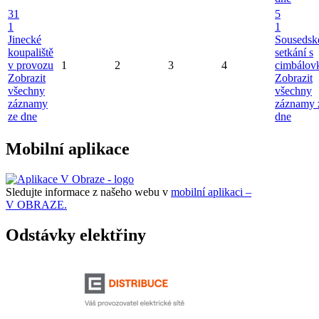
31
5
1
1
Jinecké
Sousedsk
koupaliště
setkání s
v provozu
1
2
3
4
cimbálov
Zobrazit
Zobrazit
všechny
všechny
záznamy
záznamy 
ze dne
dne
Mobilní aplikace
Sledujte informace z našeho webu v
mobilní aplikaci –
V OBRAZE.
Odstávky elektřiny