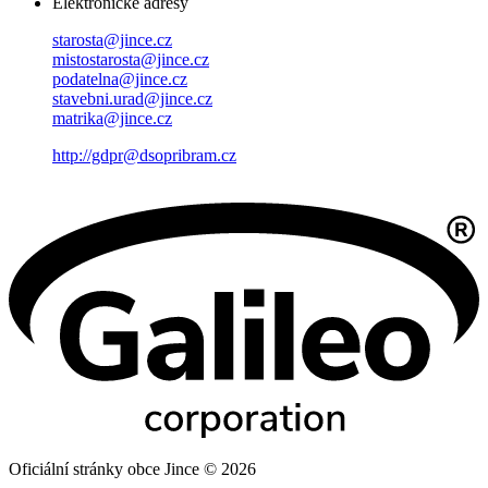
Elektronické adresy
starosta@jince.cz
mistostarosta@jince.cz
podatelna@jince.cz
stavebni.urad@jince.cz
matrika@jince.cz
http://gdpr@dsopribram.cz
Oficiální stránky obce Jince © 2026