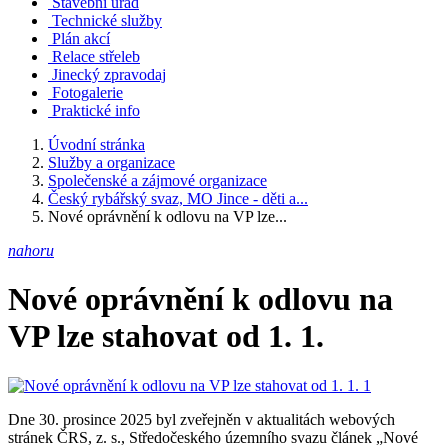
Stavební úřad
Technické služby
Plán akcí
Relace střeleb
Jinecký zpravodaj
Fotogalerie
Praktické info
Úvodní stránka
Služby a organizace
Společenské a zájmové organizace
Český rybářský svaz, MO Jince - děti a...
Nové oprávnění k odlovu na VP lze...
nahoru
Nové oprávnění k odlovu na
VP lze stahovat od 1. 1.
Dne 30. prosince 2025 byl zveřejněn v aktualitách webových
stránek ČRS, z. s., Středočeského územního svazu článek „Nové