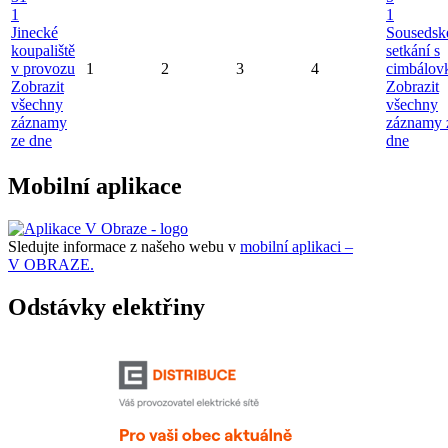
1
1
Jinecké
Sousedsk
koupaliště
setkání s
v provozu
1
2
3
4
cimbálov
Zobrazit
Zobrazit
všechny
všechny
záznamy
záznamy 
ze dne
dne
Mobilní aplikace
Sledujte informace z našeho webu v
mobilní aplikaci –
V OBRAZE.
Odstávky elektřiny