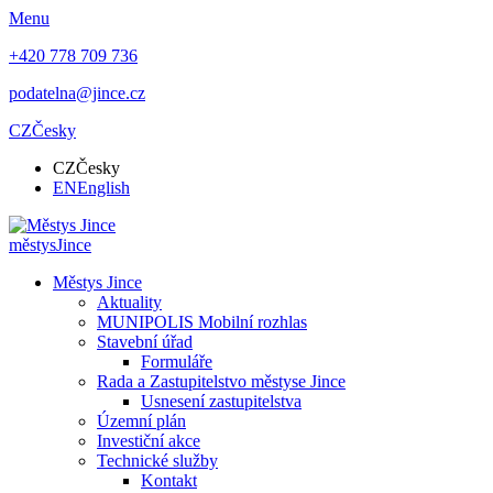
Menu
+420 778 709 736
podatelna@jince.cz
CZ
Česky
CZ
Česky
EN
English
městys
Jince
Městys Jince
Aktuality
MUNIPOLIS Mobilní rozhlas
Stavební úřad
Formuláře
Rada a Zastupitelstvo městyse Jince
Usnesení zastupitelstva
Územní plán
Investiční akce
Technické služby
Kontakt