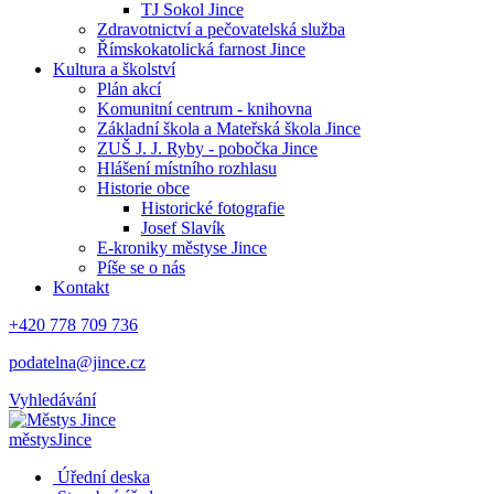
TJ Sokol Jince
Zdravotnictví a pečovatelská služba
Římskokatolická farnost Jince
Kultura a školství
Plán akcí
Komunitní centrum - knihovna
Základní škola a Mateřská škola Jince
ZUŠ J. J. Ryby - pobočka Jince
Hlášení místního rozhlasu
Historie obce
Historické fotografie
Josef Slavík
E-kroniky městyse Jince
Píše se o nás
Kontakt
+420 778 709 736
podatelna@jince.cz
Vyhledávání
městys
Jince
Úřední deska