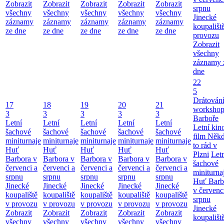
Zobrazit
Zobrazit
Zobrazit
Zobrazit
Zobrazit
srpnu
všechny
všechny
všechny
všechny
všechny
Jinecké
záznamy
záznamy
záznamy
záznamy
záznamy
koupališt
ze dne
ze dne
ze dne
ze dne
ze dne
provozu
Zobrazit
všechny
záznamy 
dne
22
5
Drátování
17
18
19
20
21
workshop
3
3
3
3
3
Barboře
Letní
Letní
Letní
Letní
Letní
Letní kino
šachové
šachové
šachové
šachové
šachové
film Něk
miniturnaje
miniturnaje
miniturnaje
miniturnaje
miniturnaje
to rád v
Huť
Huť
Huť
Huť
Huť
Plzni
Let
Barbora v
Barbora v
Barbora v
Barbora v
Barbora v
šachové
červenci a
červenci a
červenci a
červenci a
červenci a
miniturna
srpnu
srpnu
srpnu
srpnu
srpnu
Huť Barb
Jinecké
Jinecké
Jinecké
Jinecké
Jinecké
v červenc
koupaliště
koupaliště
koupaliště
koupaliště
koupaliště
srpnu
v provozu
v provozu
v provozu
v provozu
v provozu
Jinecké
Zobrazit
Zobrazit
Zobrazit
Zobrazit
Zobrazit
koupališt
všechny
všechny
všechny
všechny
všechny