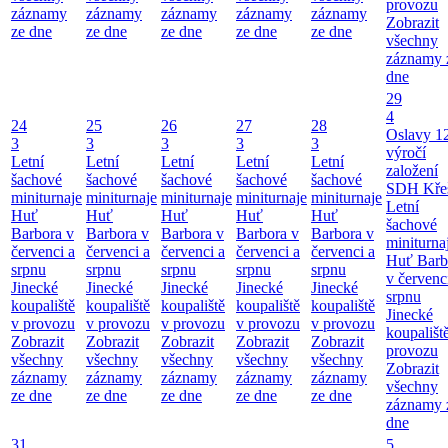
provozu
záznamy
záznamy
záznamy
záznamy
záznamy
Zobrazit
ze dne
ze dne
ze dne
ze dne
ze dne
všechny
záznamy 
dne
29
4
24
25
26
27
28
Oslavy 1
3
3
3
3
3
výročí
Letní
Letní
Letní
Letní
Letní
založení
šachové
šachové
šachové
šachové
šachové
SDH Kře
miniturnaje
miniturnaje
miniturnaje
miniturnaje
miniturnaje
Letní
Huť
Huť
Huť
Huť
Huť
šachové
Barbora v
Barbora v
Barbora v
Barbora v
Barbora v
miniturna
červenci a
červenci a
červenci a
červenci a
červenci a
Huť Barb
srpnu
srpnu
srpnu
srpnu
srpnu
v červenc
Jinecké
Jinecké
Jinecké
Jinecké
Jinecké
srpnu
koupaliště
koupaliště
koupaliště
koupaliště
koupaliště
Jinecké
v provozu
v provozu
v provozu
v provozu
v provozu
koupališt
Zobrazit
Zobrazit
Zobrazit
Zobrazit
Zobrazit
provozu
všechny
všechny
všechny
všechny
všechny
Zobrazit
záznamy
záznamy
záznamy
záznamy
záznamy
všechny
ze dne
ze dne
ze dne
ze dne
ze dne
záznamy 
dne
31
5