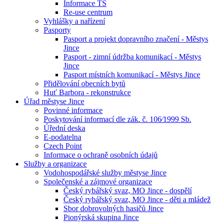
Informace TS
Re-use centrum
Vyhlášky a nařízení
Pasporty
Pasport a projekt dopravního značení - Městys
Jince
Pasport - zimní údržba komunikací - Městys
Jince
Pasport místních komunikací - Městys Jince
Přidělování obecních bytů
Huť Barbora - rekonstrukce
Úřad městyse Jince
Povinné informace
Poskytování informací dle zák. č. 106⁄1999 Sb.
Úřední deska
E-podatelna
Czech Point
Informace o ochraně osobních údajů
Služby a organizace
Vodohospodářské služby městyse Jince
Společenské a zájmové organizace
Český rybářský svaz, MO Jince - dospělí
Český rybářský svaz, MO Jince - děti a mládež
Sbor dobrovolných hasičů Jince
Pionýrská skupina Jince