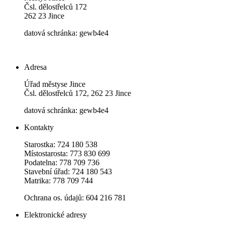
Čsl. dělostřelců 172
262 23 Jince
datová schránka: gewb4e4
Adresa
Úřad městyse Jince
Čsl. dělostřelců 172, 262 23 Jince
datová schránka: gewb4e4
Kontakty
Starostka: 724 180 538
Místostarosta: 773 830 699
Podatelna: 778 709 736
Stavební úřad: 724 180 543
Matrika: 778 709 744
Ochrana os. údajů: 604 216 781
Elektronické adresy