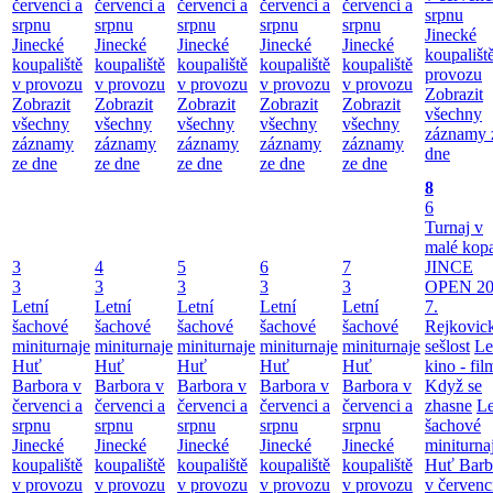
červenci a
červenci a
červenci a
červenci a
červenci a
srpnu
srpnu
srpnu
srpnu
srpnu
srpnu
Jinecké
Jinecké
Jinecké
Jinecké
Jinecké
Jinecké
koupališt
koupaliště
koupaliště
koupaliště
koupaliště
koupaliště
provozu
v provozu
v provozu
v provozu
v provozu
v provozu
Zobrazit
Zobrazit
Zobrazit
Zobrazit
Zobrazit
Zobrazit
všechny
všechny
všechny
všechny
všechny
všechny
záznamy 
záznamy
záznamy
záznamy
záznamy
záznamy
dne
ze dne
ze dne
ze dne
ze dne
ze dne
8
6
Turnaj v
malé kop
3
4
5
6
7
JINCE
3
3
3
3
3
OPEN 20
Letní
Letní
Letní
Letní
Letní
7.
šachové
šachové
šachové
šachové
šachové
Rejkovic
miniturnaje
miniturnaje
miniturnaje
miniturnaje
miniturnaje
sešlost
Le
Huť
Huť
Huť
Huť
Huť
kino - fil
Barbora v
Barbora v
Barbora v
Barbora v
Barbora v
Když se
červenci a
červenci a
červenci a
červenci a
červenci a
zhasne
Le
srpnu
srpnu
srpnu
srpnu
srpnu
šachové
Jinecké
Jinecké
Jinecké
Jinecké
Jinecké
miniturna
koupaliště
koupaliště
koupaliště
koupaliště
koupaliště
Huť Barb
v provozu
v provozu
v provozu
v provozu
v provozu
v červenc