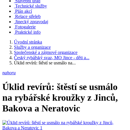
Stavební úřad
Technické služby
Plán akcí
Relace střeleb
Jinecký zpravodaj
Fotogalerie
Praktické info
Úvodní stránka
Služby a organizace
Společenské a zájmové organizace
Český rybářský svaz, MO Jince - děti a...
Úklid revírů: štěstí se usmálo na...
nahoru
Úklid revírů: štěstí se usmálo
na rybářské kroužky z Jinců,
Bakova a Neratovic