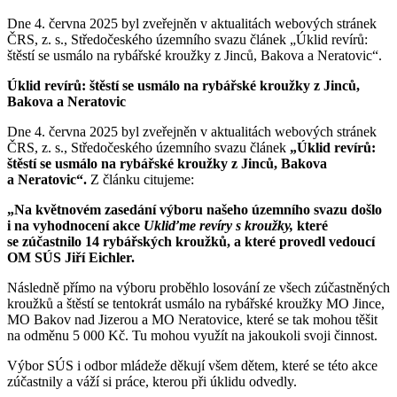
Dne 4. června 2025 byl zveřejněn v aktualitách webových stránek
ČRS, z. s., Středočeského územního svazu článek „Úklid revírů:
štěstí se usmálo na rybářské kroužky z Jinců, Bakova a Neratovic“.
Úklid revírů: štěstí se usmálo na rybářské kroužky z Jinců,
Bakova a Neratovic
Dne 4. června 2025 byl zveřejněn v aktualitách webových stránek
ČRS, z. s., Středočeského územního svazu článek
„Úklid revírů:
štěstí se usmálo na rybářské kroužky z Jinců, Bakova
a Neratovic“.
Z článku citujeme:
„Na květnovém zasedání výboru našeho územního svazu došlo
i na vyhodnocení akce
Ukliďme revíry s kroužky,
které
se zúčastnilo 14 rybářských kroužků, a které provedl vedoucí
OM SÚS Jiří Eichler.
Následně přímo na výboru proběhlo losování ze všech zúčastněných
kroužků a štěstí se tentokrát usmálo na rybářské kroužky MO Jince,
MO Bakov nad Jizerou a MO Neratovice, které se tak mohou těšit
na odměnu 5 000 Kč. Tu mohou využít na jakoukoli svoji činnost.
Výbor SÚS i odbor mládeže děkují všem dětem, které se této akce
zúčastnily a váží si práce, kterou při úklidu odvedly.