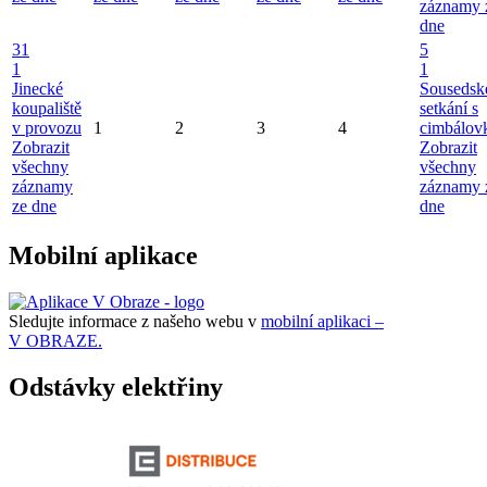
záznamy 
dne
31
5
1
1
Jinecké
Sousedsk
koupaliště
setkání s
v provozu
1
2
3
4
cimbálov
Zobrazit
Zobrazit
všechny
všechny
záznamy
záznamy 
ze dne
dne
Mobilní aplikace
Sledujte informace z našeho webu v
mobilní aplikaci –
V OBRAZE.
Odstávky elektřiny