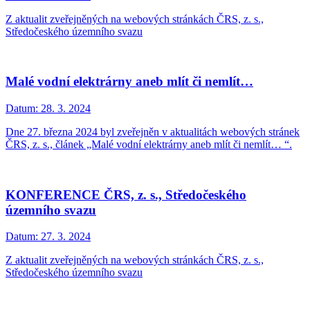
Z aktualit zveřejněných na webových stránkách ČRS, z. s.,
Středočeského územního svazu
Malé vodní elektrárny aneb mlít či nemlít…
Datum:
28. 3. 2024
Dne 27. března 2024 byl zveřejněn v aktualitách webových stránek
ČRS, z. s., článek „Malé vodní elektrárny aneb mlít či nemlít… “.
KONFERENCE ČRS, z. s., Středočeského
územního svazu
Datum:
27. 3. 2024
Z aktualit zveřejněných na webových stránkách ČRS, z. s.,
Středočeského územního svazu