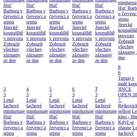
miniturna
Huť
Huť
Huť
Huť
Huť
Huť Barb
Barbora v
Barbora v
Barbora v
Barbora v
Barbora v
v červenc
červenci a
červenci a
červenci a
červenci a
červenci a
srpnu
srpnu
srpnu
srpnu
srpnu
srpnu
Jinecké
Jinecké
Jinecké
Jinecké
Jinecké
Jinecké
koupališt
koupaliště
koupaliště
koupaliště
koupaliště
koupaliště
provozu
v provozu
v provozu
v provozu
v provozu
v provozu
Zobrazit
Zobrazit
Zobrazit
Zobrazit
Zobrazit
Zobrazit
všechny
všechny
všechny
všechny
všechny
všechny
záznamy 
záznamy
záznamy
záznamy
záznamy
záznamy
dne
ze dne
ze dne
ze dne
ze dne
ze dne
8
6
Turnaj v
malé kop
3
4
5
6
7
JINCE
3
3
3
3
3
OPEN 20
Letní
Letní
Letní
Letní
Letní
7.
šachové
šachové
šachové
šachové
šachové
Rejkovic
miniturnaje
miniturnaje
miniturnaje
miniturnaje
miniturnaje
sešlost
Le
Huť
Huť
Huť
Huť
Huť
kino - fil
Barbora v
Barbora v
Barbora v
Barbora v
Barbora v
Když se
červenci a
červenci a
červenci a
červenci a
červenci a
zhasne
Le
srpnu
srpnu
srpnu
srpnu
srpnu
šachové