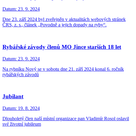
Datum:
23. 9. 2024
Dne 23. září 2024 byl zveřejněn v aktualitách webových stránek
ČRS, z. s., článek „Povodně a jejich dopady na ryby“.
Rybářské závody členů MO Jince starších 18 let
Datum:
23. 9. 2024
Na rybníku Nový se v sobotu dne 21. září 2024 konal 6. ročník
rybářských závodů
Jubilant
Datum:
19. 8. 2024
Dlouholetý člen naší místní organizace pan Vladimír Rosol oslavil
své životní jubileum