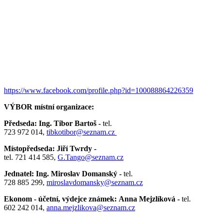
https://www.facebook.com/profile.php?id=100088864226359
VÝBOR místní organizace:
Předseda: Ing. Tibor Bartoš -
tel.
723 972 014,
tibkotibor@seznam.cz
Místopředseda: Jiří Twrdy -
tel. 721 414 585,
G.Tango@seznam.cz
Jednatel: Ing. Miroslav Domanský -
tel.
728 885 299,
miroslavdomansky@seznam.cz
Ekonom - účetní, výdejce známek: Anna Mejzlíková -
tel.
602 242 014,
anna.mejzlikova@seznam.cz