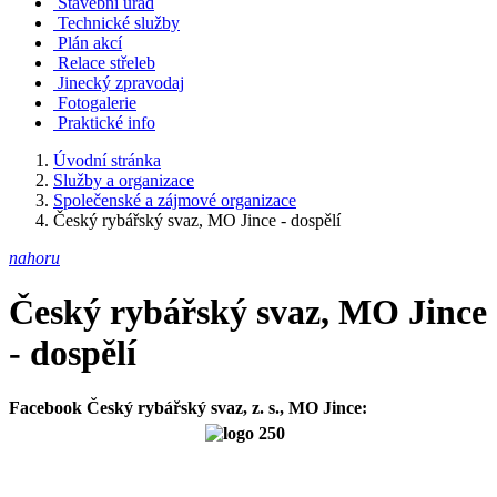
Stavební úřad
Technické služby
Plán akcí
Relace střeleb
Jinecký zpravodaj
Fotogalerie
Praktické info
Úvodní stránka
Služby a organizace
Společenské a zájmové organizace
Český rybářský svaz, MO Jince - dospělí
nahoru
Český rybářský svaz, MO Jince
- dospělí
Facebook Český rybářský svaz, z. s., MO Jince
: