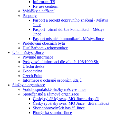
Informace TS
Re-use centrum
Vyhlášky a nařízení
Pasporty
Pasport a projekt dopravního značení - Městys
Jince
Pasport - zimní údržba komunikací - Městys
Jince
Pasport místních komunikací - Městys Jince
Přidělování obecních bytů
Huť Barbora - rekonstrukce
Úřad městyse Jince
Povinné informace
Poskytování informací dle zák. č. 106⁄1999 Sb.
Úřední deska
E-podatelna
Czech Point
Informace o ochraně osobních údajů
Služby a organizace
Vodohospodářské služby městyse Jince
Společenské a zájmové organizace
Český rybářský svaz, MO Jince - dospělí
Český rybářský svaz, MO Jince - děti a mládež
Sbor dobrovolných hasičů Jince
Pionýrská skupina Jince