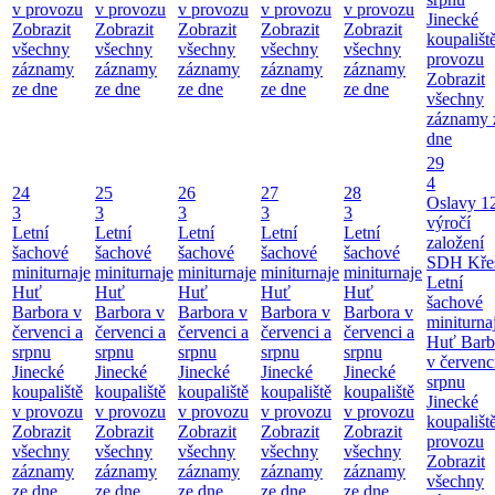
v provozu
v provozu
v provozu
v provozu
v provozu
Jinecké
Zobrazit
Zobrazit
Zobrazit
Zobrazit
Zobrazit
koupališt
všechny
všechny
všechny
všechny
všechny
provozu
záznamy
záznamy
záznamy
záznamy
záznamy
Zobrazit
ze dne
ze dne
ze dne
ze dne
ze dne
všechny
záznamy 
dne
29
4
24
25
26
27
28
Oslavy 1
3
3
3
3
3
výročí
Letní
Letní
Letní
Letní
Letní
založení
šachové
šachové
šachové
šachové
šachové
SDH Kře
miniturnaje
miniturnaje
miniturnaje
miniturnaje
miniturnaje
Letní
Huť
Huť
Huť
Huť
Huť
šachové
Barbora v
Barbora v
Barbora v
Barbora v
Barbora v
miniturna
červenci a
červenci a
červenci a
červenci a
červenci a
Huť Barb
srpnu
srpnu
srpnu
srpnu
srpnu
v červenc
Jinecké
Jinecké
Jinecké
Jinecké
Jinecké
srpnu
koupaliště
koupaliště
koupaliště
koupaliště
koupaliště
Jinecké
v provozu
v provozu
v provozu
v provozu
v provozu
koupališt
Zobrazit
Zobrazit
Zobrazit
Zobrazit
Zobrazit
provozu
všechny
všechny
všechny
všechny
všechny
Zobrazit
záznamy
záznamy
záznamy
záznamy
záznamy
všechny
ze dne
ze dne
ze dne
ze dne
ze dne