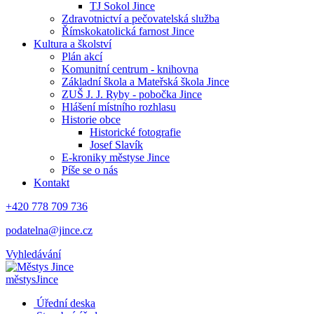
TJ Sokol Jince
Zdravotnictví a pečovatelská služba
Římskokatolická farnost Jince
Kultura a školství
Plán akcí
Komunitní centrum - knihovna
Základní škola a Mateřská škola Jince
ZUŠ J. J. Ryby - pobočka Jince
Hlášení místního rozhlasu
Historie obce
Historické fotografie
Josef Slavík
E-kroniky městyse Jince
Píše se o nás
Kontakt
+420 778 709 736
podatelna@jince.cz
Vyhledávání
městys
Jince
Úřední deska