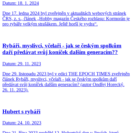
Datum:
18. 1. 2024
Dne 17. ledna 2024 byl zveřejněn v aktualitách webových stránek
ČRS, z. s., článek „Hobby magazín Českého rozhlasu: Kormorán je
pro rybáře velkým strašákem. Ještě horší je vydra“.
Rybáři, myslivci, včelaři - jak se českým spolkům
daří předávat svůj koníček dalším generacím??
Datum:
29. 11. 2023
Dne 29. listopadu 2023 byl v edici THE EPOCH TIMES zveřejněn
článek Rybáři, myslivci, včelaři - jak se českým spolkům daří
předávat svůj koníček dalším generacím? (autor Ondřej Horecký.
26. 11. 2023).
Hubert s rybáři
Datum:
24. 10. 2023
Dne 21. října 2023 proběhl 12. Hubertský den v Jincích, který