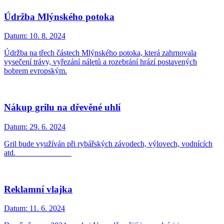
Údržba Mlýnského potoka
Datum:
10. 8. 2024
Údržba na třech částech Mlýnského potoka, která zahrnovala
vysečení trávy, vyřezání náletů a rozebrání hrází postavených
bobrem evropským.
Nákup grilu na dřevěné uhlí
Datum:
29. 6. 2024
Gril bude využíván při rybářských závodech, výlovech, vodnících
atd.
Reklamní vlajka
Datum:
11. 6. 2024