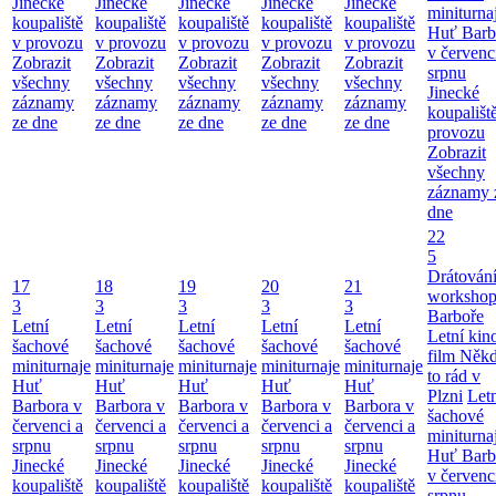
Jinecké
Jinecké
Jinecké
Jinecké
Jinecké
miniturna
koupaliště
koupaliště
koupaliště
koupaliště
koupaliště
Huť Barb
v provozu
v provozu
v provozu
v provozu
v provozu
v červenc
Zobrazit
Zobrazit
Zobrazit
Zobrazit
Zobrazit
srpnu
všechny
všechny
všechny
všechny
všechny
Jinecké
záznamy
záznamy
záznamy
záznamy
záznamy
koupališt
ze dne
ze dne
ze dne
ze dne
ze dne
provozu
Zobrazit
všechny
záznamy 
dne
22
5
Drátování
17
18
19
20
21
workshop
3
3
3
3
3
Barboře
Letní
Letní
Letní
Letní
Letní
Letní kino
šachové
šachové
šachové
šachové
šachové
film Něk
miniturnaje
miniturnaje
miniturnaje
miniturnaje
miniturnaje
to rád v
Huť
Huť
Huť
Huť
Huť
Plzni
Let
Barbora v
Barbora v
Barbora v
Barbora v
Barbora v
šachové
červenci a
červenci a
červenci a
červenci a
červenci a
miniturna
srpnu
srpnu
srpnu
srpnu
srpnu
Huť Barb
Jinecké
Jinecké
Jinecké
Jinecké
Jinecké
v červenc
koupaliště
koupaliště
koupaliště
koupaliště
koupaliště
srpnu