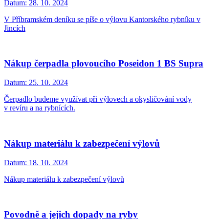
Datum:
28. 10. 2024
V Příbramském deníku se píše o výlovu Kantorského rybníku v
Jincích
Nákup čerpadla plovoucího Poseidon 1 BS Supra
Datum:
25. 10. 2024
Čerpadlo budeme využívat při výlovech a okysličování vody
v revíru a na rybnících.
Nákup materiálu k zabezpečení výlovů
Datum:
18. 10. 2024
Nákup materiálu k zabezpečení výlovů
Povodně a jejich dopady na ryby