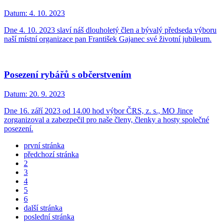
Datum:
4. 10. 2023
Dne 4. 10. 2023 slaví náš dlouholetý člen a bývalý předseda výboru
naší místní organizace pan František Gajanec své životní jubileum.
Posezení rybářů s občerstvením
Datum:
20. 9. 2023
Dne 16. září 2023 od 14.00 hod výbor ČRS, z. s., MO Jince
zorganizoval a zabezpečil pro naše členy, členky a hosty společné
posezení.
první stránka
předchozí stránka
2
3
4
5
6
další stránka
poslední stránka