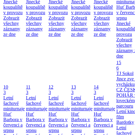
Jinecké
Jinecké
Jinecké
Jinecké
Jinecké
miniturna
koupaliště
koupaliště
koupaliště
koupaliště
koupaliště
Huť Barb
v provozu
v provozu
v provozu
v provozu
v provozu
v červenc
Zobrazit
Zobrazit
Zobrazit
Zobrazit
Zobrazit
srpnu
všechny
všechny
všechny
všechny
všechny
Jinecké
záznamy
záznamy
záznamy
záznamy
záznamy
koupališt
ze dne
ze dne
ze dne
ze dne
ze dne
provozu
Zobrazit
všechny
záznamy 
dne
15
6
TJ Sokol
Jince zve
vycházku
10
11
12
13
14
CZ ČES
3
3
3
3
3
POHÁR 
Letní
Letní
Letní
Letní
Letní
loveckém
šachové
šachové
šachové
šachové
šachové
parcouru
miniturnaje
miniturnaje
miniturnaje
miniturnaje
miniturnaje
Letní kino
Huť
Huť
Huť
Huť
Huť
film
Barbora v
Barbora v
Barbora v
Barbora v
Barbora v
Bardotky
červenci a
červenci a
červenci a
červenci a
červenci a
Letní
srpnu
srpnu
srpnu
srpnu
srpnu
šachové