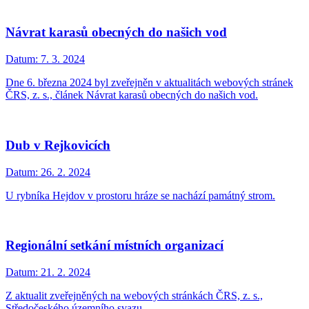
Návrat karasů obecných do našich vod
Datum:
7. 3. 2024
Dne 6. března 2024 byl zveřejněn v aktualitách webových stránek
ČRS, z. s., článek Návrat karasů obecných do našich vod.
Dub v Rejkovicích
Datum:
26. 2. 2024
U rybníka Hejdov v prostoru hráze se nachází památný strom.
Regionální setkání místních organizací
Datum:
21. 2. 2024
Z aktualit zveřejněných na webových stránkách ČRS, z. s.,
Středočeského územního svazu