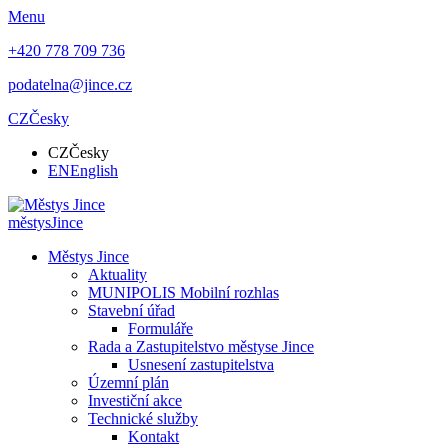
Menu
+420 778 709 736
podatelna@jince.cz
CZ
Česky
CZ
Česky
EN
English
městys
Jince
Městys Jince
Aktuality
MUNIPOLIS Mobilní rozhlas
Stavební úřad
Formuláře
Rada a Zastupitelstvo městyse Jince
Usnesení zastupitelstva
Územní plán
Investiční akce
Technické služby
Kontakt