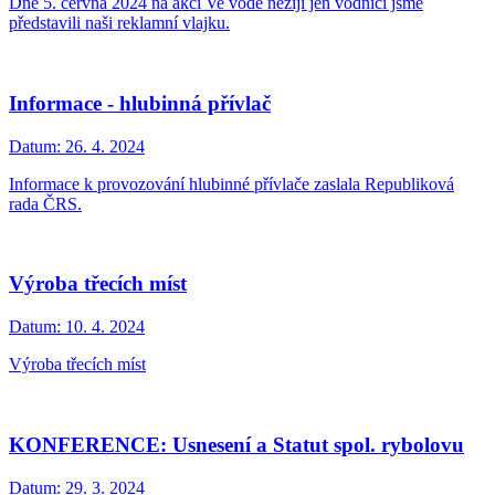
Dne 5. června 2024 na akci Ve vodě nežijí jen vodníci jsme
představili naši reklamní vlajku.
Informace - hlubinná přívlač
Datum:
26. 4. 2024
Informace k provozování hlubinné přívlače zaslala Republiková
rada ČRS.
Výroba třecích míst
Datum:
10. 4. 2024
Výroba třecích míst
KONFERENCE: Usnesení a Statut spol. rybolovu
Datum:
29. 3. 2024