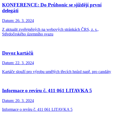
KONFERENCE: Do Průhonic se sjíždějí první
delegáti
Datum:
26. 3. 2024
Z aktualit zveřejněných na webových stránkách ČRS, z. s.,
Středočeského územního svazu
Dovoz kartáčů
Datum:
22. 3. 2024
Kartáče slouží pro výrobu umělých třecích hnízd např. pro candáty
Informace o revíru č. 411 061 LITAVKA 5
Datum:
20. 3. 2024
Informace o revíru č. 411 061 LITAVKA 5