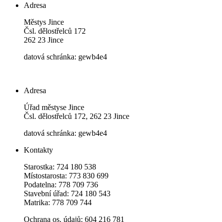
Adresa
Městys Jince
Čsl. dělostřelců 172
262 23 Jince
datová schránka: gewb4e4
Adresa
Úřad městyse Jince
Čsl. dělostřelců 172, 262 23 Jince
datová schránka: gewb4e4
Kontakty
Starostka: 724 180 538
Místostarosta: 773 830 699
Podatelna: 778 709 736
Stavební úřad: 724 180 543
Matrika: 778 709 744
Ochrana os. údajů: 604 216 781