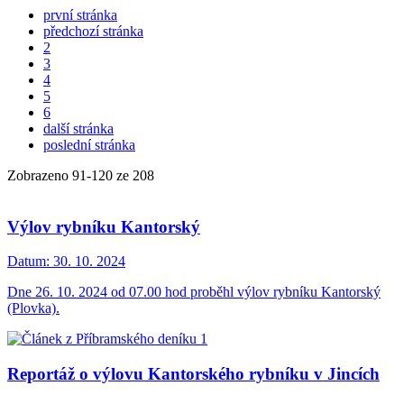
první stránka
předchozí stránka
2
3
4
5
6
další stránka
poslední stránka
Zobrazeno
91
-
120
ze 208
Výlov rybníku Kantorský
Datum:
30. 10. 2024
Dne 26. 10. 2024 od 07.00 hod proběhl výlov rybníku Kantorský
(Plovka).
Reportáž o výlovu Kantorského rybníku v Jincích