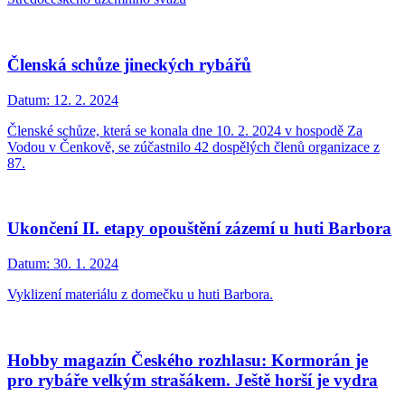
Členská schůze jineckých rybářů
Datum:
12. 2. 2024
Členské schůze, která se konala dne 10. 2. 2024 v hospodě Za
Vodou v Čenkově, se zúčastnilo 42 dospělých členů organizace z
87.
Ukončení II. etapy opouštění zázemí u huti Barbora
Datum:
30. 1. 2024
Vyklizení materiálu z domečku u huti Barbora.
Hobby magazín Českého rozhlasu: Kormorán je
pro rybáře velkým strašákem. Ještě horší je vydra