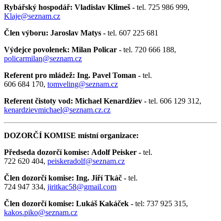
Rybářský hospodář: Vladislav Klimeš -
tel. 725 986 999,
Klaje@seznam.cz
Člen výboru: Jaroslav Matys -
tel. 607 225 681
Výdejce povolenek: Milan Policar -
tel. 720 666 188,
policarmilan@seznam.cz
Referent pro mládež: Ing. Pavel Toman -
tel.
606 684 170,
tomveling@seznam.cz
Referent čistoty vod: Michael Kenardžiev -
tel. 606 129 312,
kenardzievmichael@seznam.cz
.cz
DOZORČÍ KOMISE místní organizace:
Předseda dozorčí komise: Adolf Peisker -
tel.
722 620 404,
peiskeradolf@seznam.cz
Člen dozorčí komise: Ing. Jiří Tkáč -
tel.
724 947 334,
jiritkac58@gmail.com
Člen dozorčí komise: Lukáš Kakáček -
tel: 737 925 315,
kakos.piko@seznam.cz