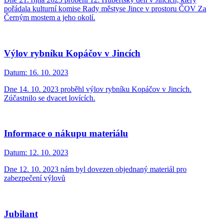
pořádala kulturní komise Rady městyse Jince v prostoru ČOV Za
Černým mostem a jeho okolí.
Výlov rybníku Kopáčov v Jincích
Datum:
16. 10. 2023
Dne 14. 10. 2023 proběhl výlov rybníku Kopáčov v Jincích.
Zúčastnilo se dvacet lovících.
Informace o nákupu materiálu
Datum:
12. 10. 2023
Dne 12. 10. 2023 nám byl dovezen objednaný materiál pro
zabezpečení výlovů
Jubilant