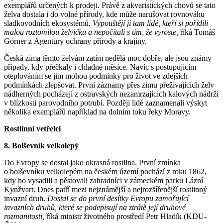
exemplářů určených k prodeji. Právě z akvaristických chovů se tato
želva dostala i do volné přírody, kde může narušovat rovnováhu
sladkovodních ekosystémů.
Vypouštějí ji tam lidé, kteří si pořídili
malou roztomilou želvičku a nepočítali s tím, že vyroste,
říká Tomáš
Görner z Agentury ochrany přírody a krajiny.
Česká zima těmto želvám zatím nedělá moc dobře, ale jsou známy
případy, kdy přečkaly i chladné měsíce. Navíc s postupujícím
oteplováním se jim mohou podmínky pro život ve zdejších
podmínkách zlepšovat. První záznamy přes zimu přežívajících želv
nádherných pocházejí z ostravských nezamrzajících kalových nádrží
v blízkosti parovodního potrubí. Později lidé zaznamenali výskyt
několika exemplářů například na dolním toku řeky Moravy.
Rostlinní
vetřelci
8. Bolševník velkolepý
Do Evropy se dostal jako okrasná rostlina. První zmínka
o bolševníku velkolepém na českém území pochází z roku 1862,
kdy ho vysadili a pěstovali zahradníci v zámeckém parku Lázní
Kynžvart. Dnes patří mezi nejznámější a nejrozšířenější rostlinný
invazní druh.
Dostal se do první desítky Evropu zamořující
invazních druhů, které se podepisují na ztrátě její druhové
rozmanitosti,
říká ministr životného prostředí Petr Hladík (KDU-