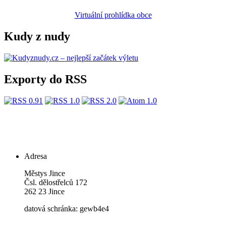
Virtuální prohlídka obce
Kudy z nudy
Exporty do RSS
Adresa
Městys Jince
Čsl. dělostřelců 172
262 23 Jince
datová schránka: gewb4e4