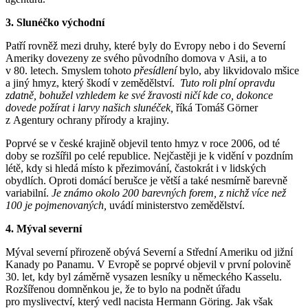
3. Slunéčko východní
Patří rovněž mezi druhy, které byly do Evropy nebo i do Severní
Ameriky dovezeny ze svého původního domova v Asii, a to
v 80. letech. Smyslem tohoto
přesídlení
bylo, aby likvidovalo mšice
a jiný hmyz, který škodí v zemědělství.
Tuto roli plní opravdu
zdatně, bohužel vzhledem ke své žravosti ničí kde co, dokonce
dovede požírat i larvy našich slunéček,
říká Tomáš Görner
z Agentury ochrany přírody a krajiny.
Poprvé se v české krajině objevil tento hmyz v roce 2006, od té
doby se rozšířil po celé republice. Nejčastěji je k vidění v pozdním
létě, kdy si hledá místo k přezimování, častokrát i v lidských
obydlích. Oproti domácí berušce je větší a také nesmírně barevně
variabilní.
Je známo okolo 200 barevných forem, z nichž více než
100 je pojmenovaných,
uvádí ministerstvo zemědělství.
4. Mýval severní
Mýval severní přirozeně obývá Severní a Střední Ameriku od jižní
Kanady po Panamu. V Evropě se poprvé objevil v první polovině
30. let, kdy byl záměrně vysazen lesníky u německého Kasselu.
Rozšířenou domněnkou je, že to bylo na podnět úřadu
pro myslivectví, který vedl nacista Hermann Göring. Jak však