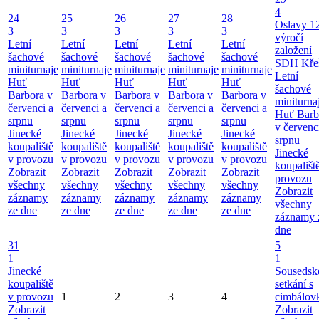
4
24
25
26
27
28
Oslavy 1
3
3
3
3
3
výročí
Letní
Letní
Letní
Letní
Letní
založení
šachové
šachové
šachové
šachové
šachové
SDH Kře
miniturnaje
miniturnaje
miniturnaje
miniturnaje
miniturnaje
Letní
Huť
Huť
Huť
Huť
Huť
šachové
Barbora v
Barbora v
Barbora v
Barbora v
Barbora v
miniturna
červenci a
červenci a
červenci a
červenci a
červenci a
Huť Barb
srpnu
srpnu
srpnu
srpnu
srpnu
v červenc
Jinecké
Jinecké
Jinecké
Jinecké
Jinecké
srpnu
koupaliště
koupaliště
koupaliště
koupaliště
koupaliště
Jinecké
v provozu
v provozu
v provozu
v provozu
v provozu
koupališt
Zobrazit
Zobrazit
Zobrazit
Zobrazit
Zobrazit
provozu
všechny
všechny
všechny
všechny
všechny
Zobrazit
záznamy
záznamy
záznamy
záznamy
záznamy
všechny
ze dne
ze dne
ze dne
ze dne
ze dne
záznamy 
dne
31
5
1
1
Jinecké
Sousedsk
koupaliště
setkání s
v provozu
1
2
3
4
cimbálov
Zobrazit
Zobrazit