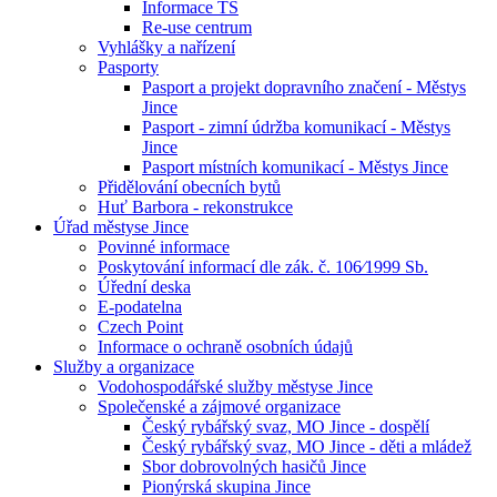
Informace TS
Re-use centrum
Vyhlášky a nařízení
Pasporty
Pasport a projekt dopravního značení - Městys
Jince
Pasport - zimní údržba komunikací - Městys
Jince
Pasport místních komunikací - Městys Jince
Přidělování obecních bytů
Huť Barbora - rekonstrukce
Úřad městyse Jince
Povinné informace
Poskytování informací dle zák. č. 106⁄1999 Sb.
Úřední deska
E-podatelna
Czech Point
Informace o ochraně osobních údajů
Služby a organizace
Vodohospodářské služby městyse Jince
Společenské a zájmové organizace
Český rybářský svaz, MO Jince - dospělí
Český rybářský svaz, MO Jince - děti a mládež
Sbor dobrovolných hasičů Jince
Pionýrská skupina Jince