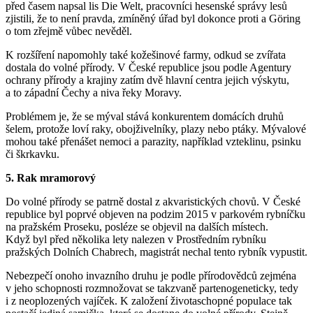
před časem napsal lis Die Welt, pracovníci hesenské správy lesů
zjistili, že to není pravda, zmíněný úřad byl dokonce proti a Göring
o tom zřejmě vůbec nevěděl.
K rozšíření napomohly také kožešinové farmy, odkud se zvířata
dostala do volné přírody. V České republice jsou podle Agentury
ochrany přírody a krajiny zatím dvě hlavní centra jejich výskytu,
a to západní Čechy a niva řeky Moravy.
Problémem je, že se mýval stává konkurentem domácích druhů
šelem, protože loví raky, obojživelníky, plazy nebo ptáky. Mývalové
mohou také přenášet nemoci a parazity, například vzteklinu, psinku
či škrkavku.
5. Rak mramorový
Do volné přírody se patrně dostal z akvaristických chovů. V České
republice byl poprvé objeven na podzim 2015 v parkovém rybníčku
na pražském Proseku, posléze se objevil na dalších místech.
Když byl před několika lety nalezen v Prostředním rybníku
pražských Dolních Chabrech, magistrát nechal tento rybník vypustit.
Nebezpečí onoho invazního druhu je podle přírodovědců zejména
v jeho schopnosti rozmnožovat se takzvaně partenogeneticky, tedy
i z neoplozených vajíček. K založení životaschopné populace tak