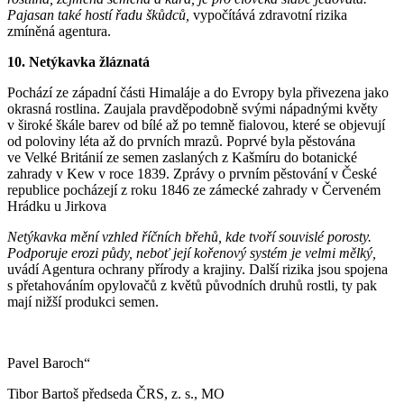
Pajasan také hostí řadu škůdců,
vypočítává zdravotní rizika
zmíněná agentura.
10. Netýkavka žláznatá
Pochází ze západní části Himaláje a do Evropy byla přivezena jako
okrasná rostlina. Zaujala pravděpodobně svými nápadnými květy
v široké škále barev od bílé až po temně fialovou, které se objevují
od poloviny léta až do prvních mrazů. Poprvé byla pěstována
ve Velké Británií ze semen zaslaných z Kašmíru do botanické
zahrady v Kew v roce 1839. Zprávy o prvním pěstování v České
republice pocházejí z roku 1846 ze zámecké zahrady v Červeném
Hrádku u Jirkova
Netýkavka mění vzhled říčních břehů, kde tvoří souvislé porosty.
Podporuje erozi půdy, neboť její kořenový systém je velmi mělký,
uvádí Agentura ochrany přírody a krajiny. Další rizika jsou spojena
s přetahováním opylovačů z květů původních druhů rostli, ty pak
mají nižší produkci semen.
Pavel Baroch“
Tibor Bartoš předseda ČRS, z. s., MO