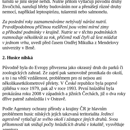
turistů se jimi stejně neřídí. Nutrie přitom vytlačují původní druhy
živočichů, narušují břehy budováním nor a přenášejí různé druhy
nemocí, například leptospirózu, tularemii nebo salmonelu.
Za poslední roky zaznamenáváme nebývalý nárůst nutrií.
Pravděpodobnou příčinou rozšíření jsou velmi mírné zimy
a příhodné podmínky v krajině. Nutrie se v těchto podmínkách
rozmnožuje několikrát za rok, přičemž rodí čtyři až šest mláďat
v jednom vrhu,
uvedl před časem Ondřej Mikulka z Mendelovy
univerzity v Brně.
2. Husice nilská
Původně byla do Evropy přivezena jako okrasný druh do parků či
zoologických zahrad. Ze zajetí pak samovolně pronikala do okolí,
a to i na větší vzdálenost, problémem pro ni nejsou ani
několikasetkilometrové přelety. V České republice byla poprvé
zjištěna v roce 1979, pak až v roce 1993. První hnízdění byla
prokázána roku 2008 v západních a jižních Čechách, již o dva roky
dříve patrně zahnízdila i v Ostravě.
Podle Agentury ochrany přírody a krajiny ČR je hlavním
problémem husic nilských jejích takzvaná teritorialita
Jedinci
agresívně vytlačují ze svého okolí i zástupce jiných druhů. Svou
přítomností tak snižují počty hnízdících druhů v lokalitě,
vysvětluje
agentura.