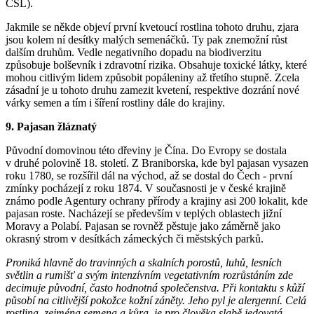
ČSL).
Jakmile se někde objeví první kvetoucí rostlina tohoto druhu, zjara
jsou kolem ní desítky malých semenáčků. Ty pak znemožní růst
dalším druhům. Vedle negativního dopadu na biodiverzitu
způsobuje bolševník i zdravotní rizika. Obsahuje toxické látky, které
mohou citlivým lidem způsobit popáleniny až třetího stupně. Zcela
zásadní je u tohoto druhu zamezit kvetení, respektive dozrání nové
várky semen a tím i šíření rostliny dále do krajiny.
9. Pajasan žláznatý
Původní domovinou této dřeviny je Čína. Do Evropy se dostala
v druhé polovině 18. století. Z Braniborska, kde byl pajasan vysazen
roku 1780, se rozšířil dál na východ, až se dostal do Čech - první
zmínky pocházejí z roku 1874. V současnosti je v české krajině
známo podle Agentury ochrany přírody a krajiny asi 200 lokalit, kde
pajasan roste. Nacházejí se především v teplých oblastech jižní
Moravy a Polabí. Pajasan se rovněž pěstuje jako záměrně jako
okrasný strom v desítkách zámeckých či městských parků.
Proniká hlavně do travinných a skalních porostů, luhů, lesních
světlin a rumišť a svým intenzívním vegetativním rozrůstáním zde
decimuje původní, často hodnotná společenstva. Při kontaktu s kůží
působí na citlivější pokožce kožní záněty. Jeho pyl je alergenní. Celá
rostlina, zejména semena a kůra, je pro člověka slabě jedovatá.