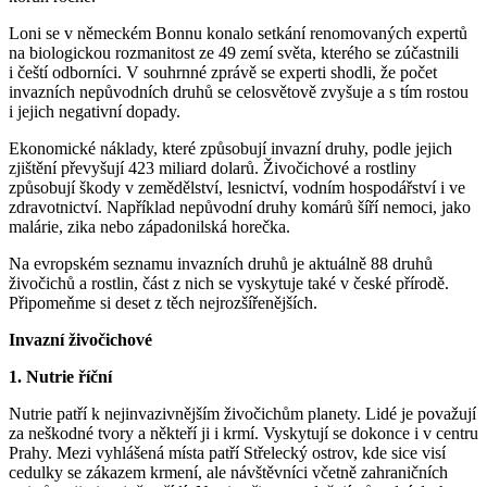
Loni se v německém Bonnu konalo setkání renomovaných expertů
na biologickou rozmanitost ze 49 zemí světa, kterého se zúčastnili
i čeští odborníci. V souhrnné zprávě se experti shodli, že počet
invazních nepůvodních druhů se celosvětově zvyšuje a s tím rostou
i jejich negativní dopady.
Ekonomické náklady, které způsobují invazní druhy, podle jejich
zjištění převyšují 423 miliard dolarů. Živočichové a rostliny
způsobují škody v zemědělství, lesnictví, vodním hospodářství i ve
zdravotnictví. Například nepůvodní druhy komárů šíří nemoci, jako
malárie, zika nebo západonilská horečka.
Na evropském seznamu invazních druhů je aktuálně 88 druhů
živočichů a rostlin, část z nich se vyskytuje také v české přírodě.
Připomeňme si deset z těch nejrozšířenějších.
Invazní živočichové
1. Nutrie říční
Nutrie patří k nejinvazivnějším živočichům planety. Lidé je považují
za neškodné tvory a někteří ji i krmí. Vyskytují se dokonce i v centru
Prahy. Mezi vyhlášená místa patří Střelecký ostrov, kde sice visí
cedulky se zákazem krmení, ale návštěvníci včetně zahraničních