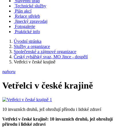
Stavební úřad
Technické služby
Plán akcí
Relace střeleb
Jinecký zpravodaj
Fotogalerie
Praktické info
Úvodní stránka
Služby a organizace
Společenské a zájmové organizace
Český rybářský svaz, MO Jince - dospělí
Vetřelci v české krajině
nahoru
Vetřelci v české krajině
10 invazních druhů, jež ohrožují přírodu i lidské zdraví
Vetřelci v české krajině: 10 invazních druhů, jež ohrožují
přírodu i lidské zdraví