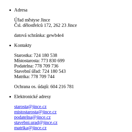
Adresa
Úřad městyse Jince
Čsl. dělostřelců 172, 262 23 Jince
datová schránka: gewb4e4
Kontakty
Starostka: 724 180 538
Místostarosta: 773 830 699
Podatelna: 778 709 736
Stavební úřad: 724 180 543
Matrika: 778 709 744
Ochrana os. údajů: 604 216 781
Elektronické adresy
starosta@jince.cz
mistostarosta@jince.cz
podatelna@jince.cz
stavebni.urad@jince.cz
matrika@jince.cz