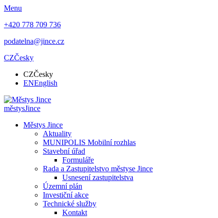
Menu
+420 778 709 736
podatelna@jince.cz
CZ
Česky
CZ
Česky
EN
English
městys
Jince
Městys Jince
Aktuality
MUNIPOLIS Mobilní rozhlas
Stavební úřad
Formuláře
Rada a Zastupitelstvo městyse Jince
Usnesení zastupitelstva
Územní plán
Investiční akce
Technické služby
Kontakt