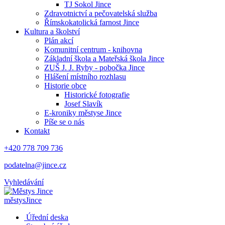
TJ Sokol Jince
Zdravotnictví a pečovatelská služba
Římskokatolická farnost Jince
Kultura a školství
Plán akcí
Komunitní centrum - knihovna
Základní škola a Mateřská škola Jince
ZUŠ J. J. Ryby - pobočka Jince
Hlášení místního rozhlasu
Historie obce
Historické fotografie
Josef Slavík
E-kroniky městyse Jince
Píše se o nás
Kontakt
+420 778 709 736
podatelna@jince.cz
Vyhledávání
městys
Jince
Úřední deska