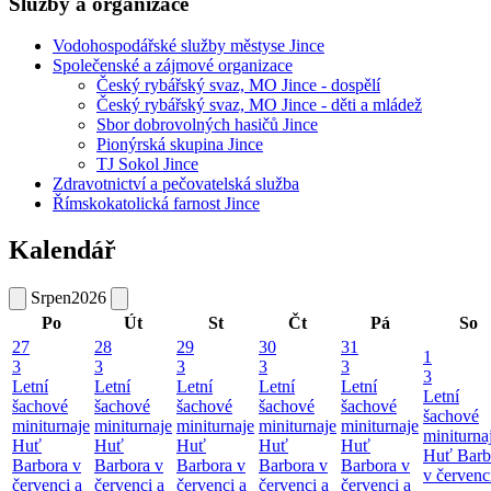
Služby a organizace
Vodohospodářské služby městyse Jince
Společenské a zájmové organizace
Český rybářský svaz, MO Jince - dospělí
Český rybářský svaz, MO Jince - děti a mládež
Sbor dobrovolných hasičů Jince
Pionýrská skupina Jince
TJ Sokol Jince
Zdravotnictví a pečovatelská služba
Římskokatolická farnost Jince
Kalendář
Srpen
2026
Po
Út
St
Čt
Pá
So
27
28
29
30
31
1
3
3
3
3
3
3
Letní
Letní
Letní
Letní
Letní
Letní
šachové
šachové
šachové
šachové
šachové
šachové
miniturnaje
miniturnaje
miniturnaje
miniturnaje
miniturnaje
miniturna
Huť
Huť
Huť
Huť
Huť
Huť Barb
Barbora v
Barbora v
Barbora v
Barbora v
Barbora v
v červenc
červenci a
červenci a
červenci a
červenci a
červenci a