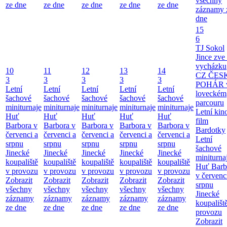
všechny
ze dne
ze dne
ze dne
ze dne
ze dne
záznamy 
dne
15
6
TJ Sokol
Jince zve
vycházku
10
11
12
13
14
CZ ČES
3
3
3
3
3
POHÁR 
Letní
Letní
Letní
Letní
Letní
loveckém
šachové
šachové
šachové
šachové
šachové
parcouru
miniturnaje
miniturnaje
miniturnaje
miniturnaje
miniturnaje
Letní kino
Huť
Huť
Huť
Huť
Huť
film
Barbora v
Barbora v
Barbora v
Barbora v
Barbora v
Bardotky
červenci a
červenci a
červenci a
červenci a
červenci a
Letní
srpnu
srpnu
srpnu
srpnu
srpnu
šachové
Jinecké
Jinecké
Jinecké
Jinecké
Jinecké
miniturna
koupaliště
koupaliště
koupaliště
koupaliště
koupaliště
Huť Barb
v provozu
v provozu
v provozu
v provozu
v provozu
v červenc
Zobrazit
Zobrazit
Zobrazit
Zobrazit
Zobrazit
srpnu
všechny
všechny
všechny
všechny
všechny
Jinecké
záznamy
záznamy
záznamy
záznamy
záznamy
koupališt
ze dne
ze dne
ze dne
ze dne
ze dne
provozu
Zobrazit