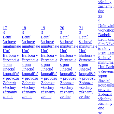
všechny
záznamy 
dne
22
5
Drátování
17
18
19
20
21
workshop
3
3
3
3
3
Barboře
Letní
Letní
Letní
Letní
Letní
Letní kino
šachové
šachové
šachové
šachové
šachové
film Něk
miniturnaje
miniturnaje
miniturnaje
miniturnaje
miniturnaje
to rád v
Huť
Huť
Huť
Huť
Huť
Plzni
Let
Barbora v
Barbora v
Barbora v
Barbora v
Barbora v
šachové
červenci a
červenci a
červenci a
červenci a
červenci a
miniturna
srpnu
srpnu
srpnu
srpnu
srpnu
Huť Barb
Jinecké
Jinecké
Jinecké
Jinecké
Jinecké
v červenc
koupaliště
koupaliště
koupaliště
koupaliště
koupaliště
srpnu
v provozu
v provozu
v provozu
v provozu
v provozu
Jinecké
Zobrazit
Zobrazit
Zobrazit
Zobrazit
Zobrazit
koupališt
všechny
všechny
všechny
všechny
všechny
provozu
záznamy
záznamy
záznamy
záznamy
záznamy
Zobrazit
ze dne
ze dne
ze dne
ze dne
ze dne
všechny
záznamy 
dne
29