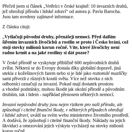
Přečetl jsem si článek „Vetřelci v české krajině: 10 invazních druhů,
jež ohrožují přírodu i lidské zdraví“ od autora p. Pavla Barocha.
Jsou tam uvedeny zajímavé informace.
Z článku cituji:
„
Vytlačují původní druhy, přenášejí nemoci. Před dalším
šířením invazních živočichů a rostlin se proto i Česko brání, což
stojí stovky milionů korun ročně. Víte, které živočichy není
radno krmit a na jaké rostliny si dát pozor?
V české přírodě se vyskytuje přibližně 600 nepůvodních druhů
zvířat. Některá se do Evropy dostala díky globální dopravě, jiná
utekla z kožešinových farem nebo si je lidé jako
roztomilé mazlíčky
sami přivezli z různých koutů světa. Více než stovku z nich
odborníci označují za invazní. Pokud mají dostatek prostoru
a vhodné podmínky, mohou škodit jak okolní přírodě a původním
druhům, tak i lidem - například přenosem některých nemocí.
Invazní nepůvodní druhy jsou nejen rizikem pro naši přírodu, ale
způsobují i citelné finanční škody, v některých případech ohrožují
i lidské zdraví,
uvádí na svém webu ministerstvo životního prostředí.
A dodává, že způsobují i citelné finanční škody. Náklady na jejich
likvidaci a omezování jejich výskytu vycházejí na stovky milionů
korun ročně.