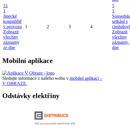
31
5
1
1
Jinecké
Sousedsk
koupaliště
setkání s
v provozu
1
2
3
4
cimbálov
Zobrazit
Zobrazit
všechny
všechny
záznamy
záznamy 
ze dne
dne
Mobilní aplikace
Sledujte informace z našeho webu v
mobilní aplikaci –
V OBRAZE.
Odstávky elektřiny