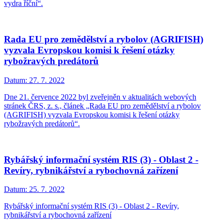
vydra říční“.
Rada EU pro zemědělství a rybolov (AGRIFISH)
vyzvala Evropskou komisi k řešení otázky
rybožravých predátorů
Datum:
27. 7. 2022
Dne 21. července 2022 byl zveřejněn v aktualitách webových
stránek ČRS, z. s., článek „Rada EU pro zemědělství a rybolov
(AGRIFISH) vyzvala Evropskou komisi k řešení otázky
rybožravých predátorů“.
Rybářský informační systém RIS (3) - Oblast 2 -
Revíry, rybnikářství a rybochovná zařízení
Datum:
25. 7. 2022
Rybářský informační systém RIS (3) - Oblast 2 - Revíry,
rybnikářství a rybochovná zařízení