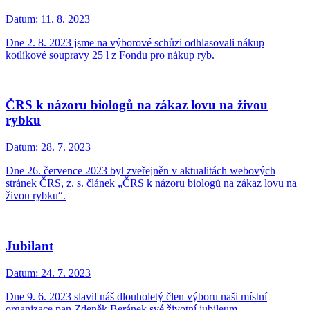
Datum:
11. 8. 2023
Dne 2. 8. 2023 jsme na výborové schůzi odhlasovali nákup
kotlíkové soupravy 25 l z Fondu pro nákup ryb.
ČRS k názoru biologů na zákaz lovu na živou
rybku
Datum:
28. 7. 2023
Dne 26. července 2023 byl zveřejněn v aktualitách webových
stránek ČRS, z. s. článek „ČRS k názoru biologů na zákaz lovu na
živou rybku“.
Jubilant
Datum:
24. 7. 2023
Dne 9. 6. 2023 slavil náš dlouholetý člen výboru naši místní
organizace pan Zdeněk Beránek své životní jubileum.