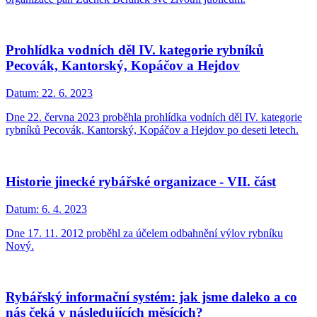
Prohlídka vodních děl IV. kategorie rybníků
Pecovák, Kantorský, Kopáčov a Hejdov
Datum:
22. 6. 2023
Dne 22. června 2023 proběhla prohlídka vodních děl IV. kategorie
rybníků Pecovák, Kantorský, Kopáčov a Hejdov po deseti letech.
Historie jinecké rybářské organizace - VII. část
Datum:
6. 4. 2023
Dne 17. 11. 2012 proběhl za účelem odbahnění výlov rybníku
Nový.
Rybářský informační systém: jak jsme daleko a co
nás čeká v následujících měsících?