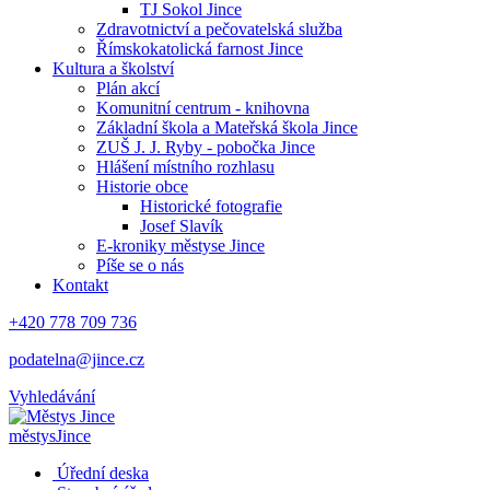
TJ Sokol Jince
Zdravotnictví a pečovatelská služba
Římskokatolická farnost Jince
Kultura a školství
Plán akcí
Komunitní centrum - knihovna
Základní škola a Mateřská škola Jince
ZUŠ J. J. Ryby - pobočka Jince
Hlášení místního rozhlasu
Historie obce
Historické fotografie
Josef Slavík
E-kroniky městyse Jince
Píše se o nás
Kontakt
+420 778 709 736
podatelna@jince.cz
Vyhledávání
městys
Jince
Úřední deska