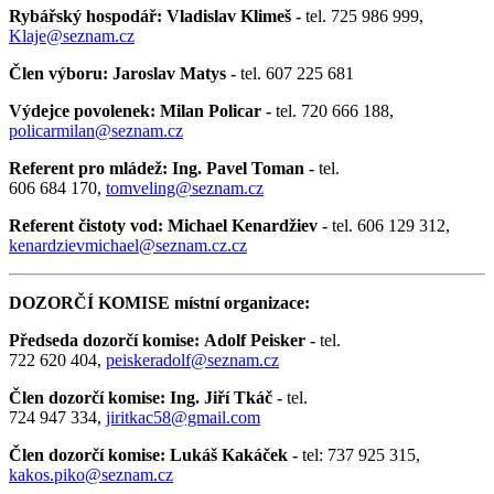
Rybářský hospodář: Vladislav Klimeš -
tel. 725 986 999,
Klaje@seznam.cz
Člen výboru: Jaroslav Matys -
tel. 607 225 681
Výdejce povolenek: Milan Policar -
tel. 720 666 188,
policarmilan@seznam.cz
Referent pro mládež: Ing. Pavel Toman -
tel.
606 684 170,
tomveling@seznam.cz
Referent čistoty vod: Michael Kenardžiev -
tel. 606 129 312,
kenardzievmichael@seznam.cz
.cz
DOZORČÍ KOMISE místní organizace:
Předseda dozorčí komise: Adolf Peisker -
tel.
722 620 404,
peiskeradolf@seznam.cz
Člen dozorčí komise: Ing. Jiří Tkáč -
tel.
724 947 334,
jiritkac58@gmail.com
Člen dozorčí komise: Lukáš Kakáček -
tel: 737 925 315,
kakos.piko@seznam.cz