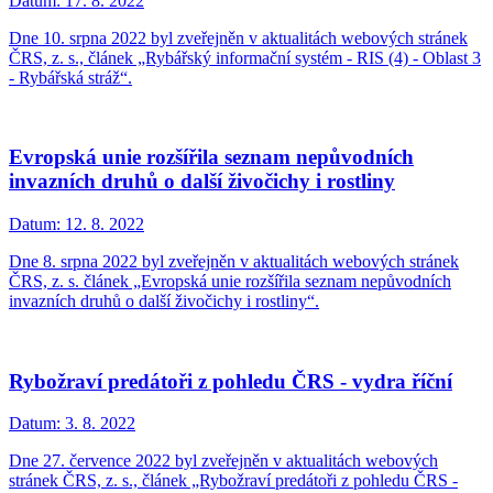
Datum:
17. 8. 2022
Dne 10. srpna 2022 byl zveřejněn v aktualitách webových stránek
ČRS, z. s., článek „Rybářský informační systém - RIS (4) - Oblast 3
- Rybářská stráž“.
Evropská unie rozšířila seznam nepůvodních
invazních druhů o další živočichy i rostliny
Datum:
12. 8. 2022
Dne 8. srpna 2022 byl zveřejněn v aktualitách webových stránek
ČRS, z. s. článek „Evropská unie rozšířila seznam nepůvodních
invazních druhů o další živočichy i rostliny“.
Rybožraví predátoři z pohledu ČRS - vydra říční
Datum:
3. 8. 2022
Dne 27. července 2022 byl zveřejněn v aktualitách webových
stránek ČRS, z. s., článek „Rybožraví predátoři z pohledu ČRS -