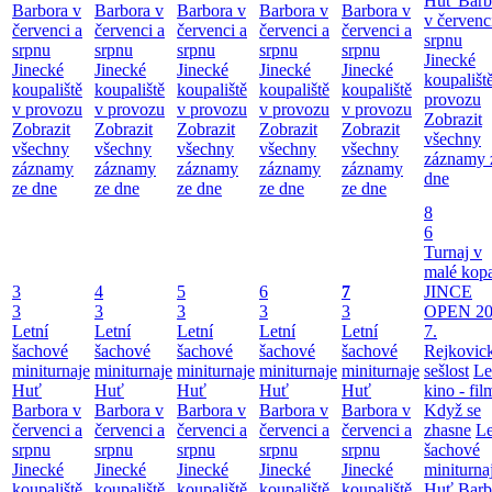
Huť Barb
Barbora v
Barbora v
Barbora v
Barbora v
Barbora v
v červenc
červenci a
červenci a
červenci a
červenci a
červenci a
srpnu
srpnu
srpnu
srpnu
srpnu
srpnu
Jinecké
Jinecké
Jinecké
Jinecké
Jinecké
Jinecké
koupališt
koupaliště
koupaliště
koupaliště
koupaliště
koupaliště
provozu
v provozu
v provozu
v provozu
v provozu
v provozu
Zobrazit
Zobrazit
Zobrazit
Zobrazit
Zobrazit
Zobrazit
všechny
všechny
všechny
všechny
všechny
všechny
záznamy 
záznamy
záznamy
záznamy
záznamy
záznamy
dne
ze dne
ze dne
ze dne
ze dne
ze dne
8
6
Turnaj v
malé kop
3
4
5
6
7
JINCE
3
3
3
3
3
OPEN 20
Letní
Letní
Letní
Letní
Letní
7.
šachové
šachové
šachové
šachové
šachové
Rejkovic
miniturnaje
miniturnaje
miniturnaje
miniturnaje
miniturnaje
sešlost
Le
Huť
Huť
Huť
Huť
Huť
kino - fil
Barbora v
Barbora v
Barbora v
Barbora v
Barbora v
Když se
červenci a
červenci a
červenci a
červenci a
červenci a
zhasne
Le
srpnu
srpnu
srpnu
srpnu
srpnu
šachové
Jinecké
Jinecké
Jinecké
Jinecké
Jinecké
miniturna
koupaliště
koupaliště
koupaliště
koupaliště
koupaliště
Huť Barb