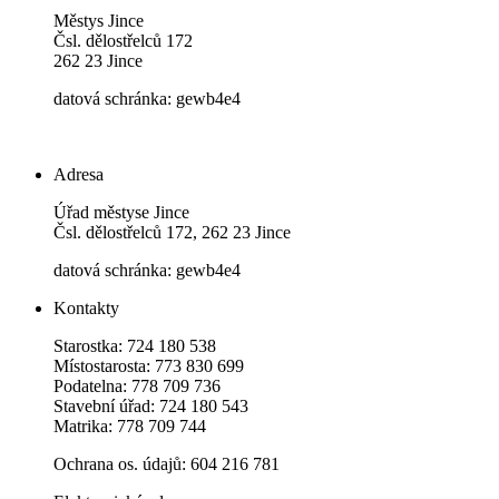
Městys Jince
Čsl. dělostřelců 172
262 23 Jince
datová schránka: gewb4e4
Adresa
Úřad městyse Jince
Čsl. dělostřelců 172, 262 23 Jince
datová schránka: gewb4e4
Kontakty
Starostka: 724 180 538
Místostarosta: 773 830 699
Podatelna: 778 709 736
Stavební úřad: 724 180 543
Matrika: 778 709 744
Ochrana os. údajů: 604 216 781