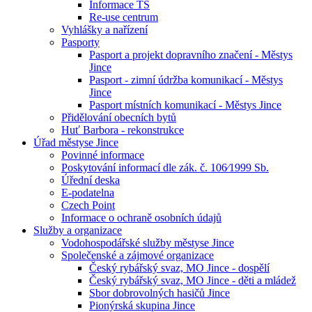
Informace TS
Re-use centrum
Vyhlášky a nařízení
Pasporty
Pasport a projekt dopravního značení - Městys
Jince
Pasport - zimní údržba komunikací - Městys
Jince
Pasport místních komunikací - Městys Jince
Přidělování obecních bytů
Huť Barbora - rekonstrukce
Úřad městyse Jince
Povinné informace
Poskytování informací dle zák. č. 106⁄1999 Sb.
Úřední deska
E-podatelna
Czech Point
Informace o ochraně osobních údajů
Služby a organizace
Vodohospodářské služby městyse Jince
Společenské a zájmové organizace
Český rybářský svaz, MO Jince - dospělí
Český rybářský svaz, MO Jince - děti a mládež
Sbor dobrovolných hasičů Jince
Pionýrská skupina Jince