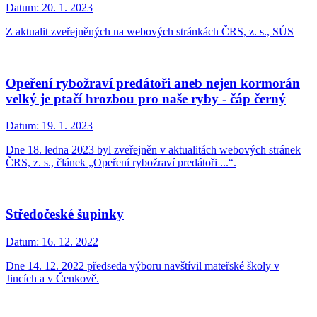
Datum:
20. 1. 2023
Z aktualit zveřejněných na webových stránkách ČRS, z. s., SÚS
Opeření rybožraví predátoři aneb nejen kormorán
velký je ptačí hrozbou pro naše ryby - čáp černý
Datum:
19. 1. 2023
Dne 18. ledna 2023 byl zveřejněn v aktualitách webových stránek
ČRS, z. s., článek „Opeření rybožraví predátoři ...“.
Středočeské šupinky
Datum:
16. 12. 2022
Dne 14. 12. 2022 předseda výboru navštívil mateřské školy v
Jincích a v Čenkově.