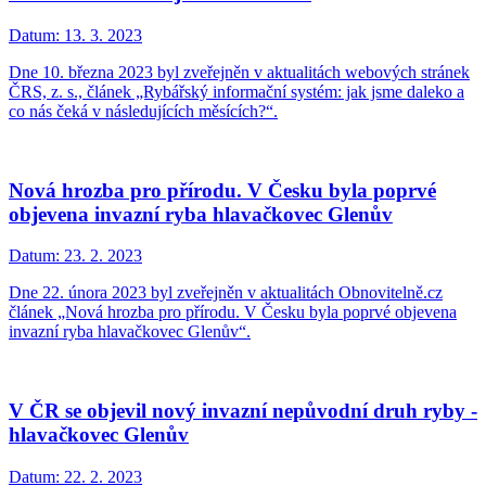
Datum:
13. 3. 2023
Dne 10. března 2023 byl zveřejněn v aktualitách webových stránek
ČRS, z. s., článek „Rybářský informační systém: jak jsme daleko a
co nás čeká v následujících měsících?“.
Nová hrozba pro přírodu. V Česku byla poprvé
objevena invazní ryba hlavačkovec Glenův
Datum:
23. 2. 2023
Dne 22. února 2023 byl zveřejněn v aktualitách Obnovitelně.cz
článek „Nová hrozba pro přírodu. V Česku byla poprvé objevena
invazní ryba hlavačkovec Glenův“.
V ČR se objevil nový invazní nepůvodní druh ryby -
hlavačkovec Glenův
Datum:
22. 2. 2023