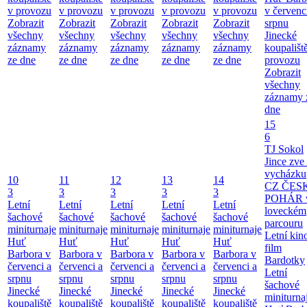
v provozu
v provozu
v provozu
v provozu
v provozu
v červenc
Zobrazit
Zobrazit
Zobrazit
Zobrazit
Zobrazit
srpnu
všechny
všechny
všechny
všechny
všechny
Jinecké
záznamy
záznamy
záznamy
záznamy
záznamy
koupališt
ze dne
ze dne
ze dne
ze dne
ze dne
provozu
Zobrazit
všechny
záznamy 
dne
15
6
TJ Sokol
Jince zve
vycházku
10
11
12
13
14
CZ ČES
3
3
3
3
3
POHÁR 
Letní
Letní
Letní
Letní
Letní
loveckém
šachové
šachové
šachové
šachové
šachové
parcouru
miniturnaje
miniturnaje
miniturnaje
miniturnaje
miniturnaje
Letní kino
Huť
Huť
Huť
Huť
Huť
film
Barbora v
Barbora v
Barbora v
Barbora v
Barbora v
Bardotky
červenci a
červenci a
červenci a
červenci a
červenci a
Letní
srpnu
srpnu
srpnu
srpnu
srpnu
šachové
Jinecké
Jinecké
Jinecké
Jinecké
Jinecké
miniturna
koupaliště
koupaliště
koupaliště
koupaliště
koupaliště