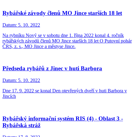
Rybářské závody členů MO Jince starších 18 let
Datum:
5. 10. 2022
Na rybníku Nový se v sobotu dne 1. října 2022 konal 4. ročník
rybářských závodů členů MO Jince starších 18 let O Putovní pohár
ČRS, z. s., MO Jince a městyse Jince.
Předseda rybářů z Jinec v huti Barbora
Datum:
5. 10. 2022
Dne 17. 9. 2022 se konal Den otevřených dveří v huti Barbora v
Jincích
Rybářský informační systém RIS (4) - Oblast 3 -
Rybářská stráž