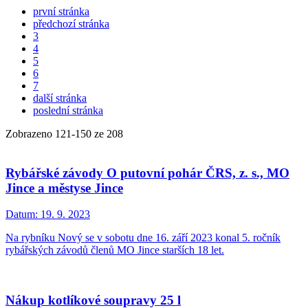
první stránka
předchozí stránka
3
4
5
6
7
další stránka
poslední stránka
Zobrazeno
121
-
150
ze 208
Rybářské závody O putovní pohár ČRS, z. s., MO
Jince a městyse Jince
Datum:
19. 9. 2023
Na rybníku Nový se v sobotu dne 16. září 2023 konal 5. ročník
rybářských závodů členů MO Jince starších 18 let.
Nákup kotlíkové soupravy 25 l