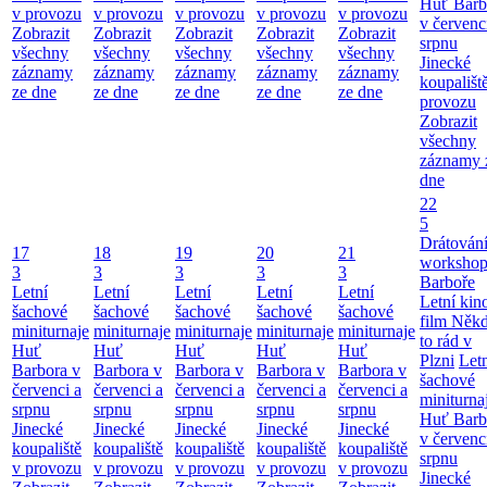
Huť Barb
v provozu
v provozu
v provozu
v provozu
v provozu
v červenc
Zobrazit
Zobrazit
Zobrazit
Zobrazit
Zobrazit
srpnu
všechny
všechny
všechny
všechny
všechny
Jinecké
záznamy
záznamy
záznamy
záznamy
záznamy
koupališt
ze dne
ze dne
ze dne
ze dne
ze dne
provozu
Zobrazit
všechny
záznamy 
dne
22
5
Drátování
17
18
19
20
21
workshop
3
3
3
3
3
Barboře
Letní
Letní
Letní
Letní
Letní
Letní kino
šachové
šachové
šachové
šachové
šachové
film Něk
miniturnaje
miniturnaje
miniturnaje
miniturnaje
miniturnaje
to rád v
Huť
Huť
Huť
Huť
Huť
Plzni
Let
Barbora v
Barbora v
Barbora v
Barbora v
Barbora v
šachové
červenci a
červenci a
červenci a
červenci a
červenci a
miniturna
srpnu
srpnu
srpnu
srpnu
srpnu
Huť Barb
Jinecké
Jinecké
Jinecké
Jinecké
Jinecké
v červenc
koupaliště
koupaliště
koupaliště
koupaliště
koupaliště
srpnu
v provozu
v provozu
v provozu
v provozu
v provozu
Jinecké