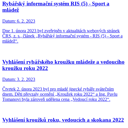
Rybářský informační systém RIS (5) - Sport a
mládež
Datum:
6. 2. 2023
Dne 1. února 2023 byl zveřejněn v aktualitách webových stránek
ČRS, z. s., článek „Rybářský informační systém - RIS (5) - Sport a
mládež“.
Vyhlášení rybářského kroužku mládeže a vedoucího
kroužku roku 2022
Datum:
3. 2. 2023
Čtvrtek 2. února 2023 byl pro mladé jinecké rybáře svátečním
dnem. Děti převzaly ocenění „Kroužek roku 2022“ a Ing. Pavlu
Tomanovi byla zároveň udělena cena „Vedoucí roku 2022“.
Vyhlášení kroužků roku, vedoucích a skokana 2022