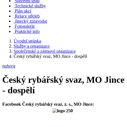
Stavební úřad
Technické služby
Plán akcí
Relace střeleb
Jinecký zpravodaj
Fotogalerie
Praktické info
Úvodní stránka
Služby a organizace
Společenské a zájmové organizace
Český rybářský svaz, MO Jince - dospělí
nahoru
Český rybářský svaz, MO Jince
- dospělí
Facebook Český rybářský svaz, z. s., MO Jince
: