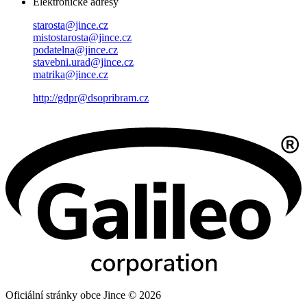
Elektronické adresy
starosta@jince.cz
mistostarosta@jince.cz
podatelna@jince.cz
stavebni.urad@jince.cz
matrika@jince.cz
http://gdpr@dsopribram.cz
Oficiální stránky obce Jince © 2026