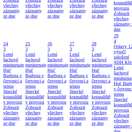
Zobrazit
Zobrazit
Zobrazit
Zobrazit
Zobrazit
koupališt
všechny
všechny
všechny
všechny
všechny
provozu
záznamy
záznamy
záznamy
záznamy
záznamy
Zobrazit
ze dne
ze dne
ze dne
ze dne
ze dne
všechny
záznamy 
dne
29
4
24
25
26
27
28
Oslavy 1
3
3
3
3
3
výročí
Letní
Letní
Letní
Letní
Letní
založení
šachové
šachové
šachové
šachové
šachové
SDH Kře
miniturnaje
miniturnaje
miniturnaje
miniturnaje
miniturnaje
Letní
Huť
Huť
Huť
Huť
Huť
šachové
Barbora v
Barbora v
Barbora v
Barbora v
Barbora v
miniturna
červenci a
červenci a
červenci a
červenci a
červenci a
Huť Barb
srpnu
srpnu
srpnu
srpnu
srpnu
v červenc
Jinecké
Jinecké
Jinecké
Jinecké
Jinecké
srpnu
koupaliště
koupaliště
koupaliště
koupaliště
koupaliště
Jinecké
v provozu
v provozu
v provozu
v provozu
v provozu
koupališt
Zobrazit
Zobrazit
Zobrazit
Zobrazit
Zobrazit
provozu
všechny
všechny
všechny
všechny
všechny
Zobrazit
záznamy
záznamy
záznamy
záznamy
záznamy
všechny
ze dne
ze dne
ze dne
ze dne
ze dne
záznamy 
dne