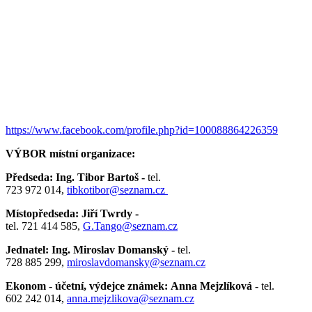
https://www.facebook.com/profile.php?id=100088864226359
VÝBOR místní organizace:
Předseda: Ing. Tibor Bartoš -
tel.
723 972 014,
tibkotibor@seznam.cz
Místopředseda: Jiří Twrdy -
tel. 721 414 585,
G.Tango@seznam.cz
Jednatel: Ing. Miroslav Domanský -
tel.
728 885 299,
miroslavdomansky@seznam.cz
Ekonom - účetní, výdejce známek: Anna Mejzlíková -
tel.
602 242 014,
anna.mejzlikova@seznam.cz