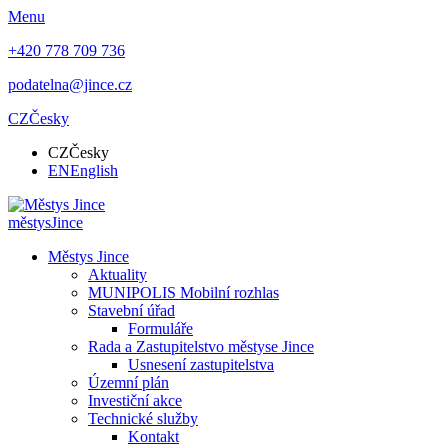
Menu
+420 778 709 736
podatelna@jince.cz
CZ
Česky
CZ
Česky
EN
English
městys
Jince
Městys Jince
Aktuality
MUNIPOLIS Mobilní rozhlas
Stavební úřad
Formuláře
Rada a Zastupitelstvo městyse Jince
Usnesení zastupitelstva
Územní plán
Investiční akce
Technické služby
Kontakt