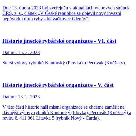
Dne 13. února 2023 byl zveřejněn v aktualitách webových stránek
ČRS, z. s., článek „V České republice se objevil nový invazní
nepůvodní druh ryby - hlavačkovec Glenův“.
Historie jinecké rybářské organizace - VI. část
Datum:
15. 2. 2023
Starší výlovy rybníků Kantorský (Plovka) a Pecovák (Kněžský).
Historie jinecké rybářské organizace - V. část
Datum:
13. 2. 2023
V této části historie naší místní organizace se chceme zaměřit na
dávnější výlovy rybníků Kantorský (Plovka), Pecovák (Kněžský) a
revíru č. 411 061 Litavka 5 (rybník Nový - Čarda).