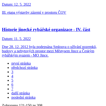
Datum:
12. 5. 2022
III. etapa výstavby zázemí v prostoru ČOV
Historie jinecké rybářské organizace - IV. část
Datum:
11. 5. 2022
Dne 28. 12. 2012 byla podepsána Smlouva o užívání pozemků,
budovy a nebytových prostor mezi Městysem Jince a Českým
rybářským svazem - MO Jince.
první stránka
předchozí stránka
3
4
5
6
7
další stránka
poslední stránka
Zobrazeno
121
-
150
ze 208