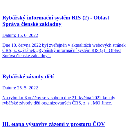
Rybářský informační systém RIS (2) - Oblast
Správa členské základny
Datum:
15. 6. 2022
Dne 10. června 2022 byl zveřejněn v aktualitách webových stránek
ČRS, z. s., článek „Rybářský informační systém RIS (2) - Oblast
Správa členské základny“.
Rybářské závody dětí
Datum:
25. 5. 2022
Na rybníku Kopáčov se v sobotu dne 21. května 2022 konaly
rybářské závody dětí organizovaných ČRS, z. s., MO Jince.
III. etapa výstavby zázemí v prostoru ČOV