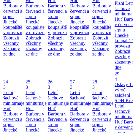
Huť
Huť
Huť
Huť
Huť
Plzni
Let
Barbora v
Barbora v
Barbora v
Barbora v
Barbora v
šachové
červenci a
červenci a
červenci a
červenci a
červenci a
miniturna
srpnu
srpnu
srpnu
srpnu
srpnu
Huť Barb
Jinecké
Jinecké
Jinecké
Jinecké
Jinecké
v červenc
koupaliště
koupaliště
koupaliště
koupaliště
koupaliště
srpnu
v provozu
v provozu
v provozu
v provozu
v provozu
Jinecké
Zobrazit
Zobrazit
Zobrazit
Zobrazit
Zobrazit
koupališt
všechny
všechny
všechny
všechny
všechny
provozu
záznamy
záznamy
záznamy
záznamy
záznamy
Zobrazit
ze dne
ze dne
ze dne
ze dne
ze dne
všechny
záznamy 
dne
29
4
24
25
26
27
28
Oslavy 1
3
3
3
3
3
výročí
Letní
Letní
Letní
Letní
Letní
založení
šachové
šachové
šachové
šachové
šachové
SDH Kře
miniturnaje
miniturnaje
miniturnaje
miniturnaje
miniturnaje
Letní
Huť
Huť
Huť
Huť
Huť
šachové
Barbora v
Barbora v
Barbora v
Barbora v
Barbora v
miniturna
červenci a
červenci a
červenci a
červenci a
červenci a
Huť Barb
srpnu
srpnu
srpnu
srpnu
srpnu
v červenc
Jinecké
Jinecké
Jinecké
Jinecké
Jinecké
srpnu