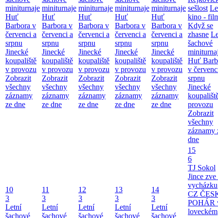
miniturnaje
miniturnaje
miniturnaje
miniturnaje
miniturnaje
sešlost
Le
Huť
Huť
Huť
Huť
Huť
kino - fil
Barbora v
Barbora v
Barbora v
Barbora v
Barbora v
Když se
červenci a
červenci a
červenci a
červenci a
červenci a
zhasne
Le
srpnu
srpnu
srpnu
srpnu
srpnu
šachové
Jinecké
Jinecké
Jinecké
Jinecké
Jinecké
miniturna
koupaliště
koupaliště
koupaliště
koupaliště
koupaliště
Huť Barb
v provozu
v provozu
v provozu
v provozu
v provozu
v červenc
Zobrazit
Zobrazit
Zobrazit
Zobrazit
Zobrazit
srpnu
všechny
všechny
všechny
všechny
všechny
Jinecké
záznamy
záznamy
záznamy
záznamy
záznamy
koupališt
ze dne
ze dne
ze dne
ze dne
ze dne
provozu
Zobrazit
všechny
záznamy 
dne
15
6
TJ Sokol
Jince zve
vycházku
10
11
12
13
14
CZ ČES
3
3
3
3
3
POHÁR 
Letní
Letní
Letní
Letní
Letní
loveckém
šachové
šachové
šachové
šachové
šachové