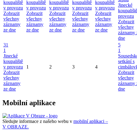
koupaliště
koupaliště
koupaliště
koupaliště
koupaliště
Jinecké
v provozu
v provozu
v provozu
v provozu
v provozu
koupališt
Zobrazit
Zobrazit
Zobrazit
Zobrazit
Zobrazit
provozu
všechny
všechny
všechny
všechny
všechny
Zobrazit
záznamy
záznamy
záznamy
záznamy
záznamy
všechny
ze dne
ze dne
ze dne
ze dne
ze dne
záznamy 
dne
31
5
1
1
Jinecké
Sousedsk
koupaliště
setkání s
v provozu
1
2
3
4
cimbálov
Zobrazit
Zobrazit
všechny
všechny
záznamy
záznamy 
ze dne
dne
Mobilní aplikace
Sledujte informace z našeho webu v
mobilní aplikaci –
V OBRAZE.