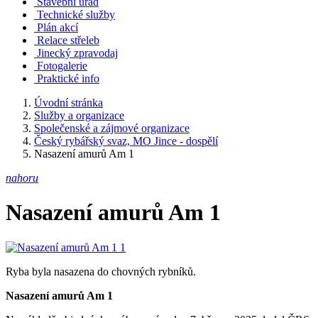
Stavební úřad
Technické služby
Plán akcí
Relace střeleb
Jinecký zpravodaj
Fotogalerie
Praktické info
Úvodní stránka
Služby a organizace
Společenské a zájmové organizace
Český rybářský svaz, MO Jince - dospělí
Nasazení amurů Am 1
nahoru
Nasazení amurů Am 1
Ryba byla nasazena do chovných rybníků.
Nasazení amurů Am 1