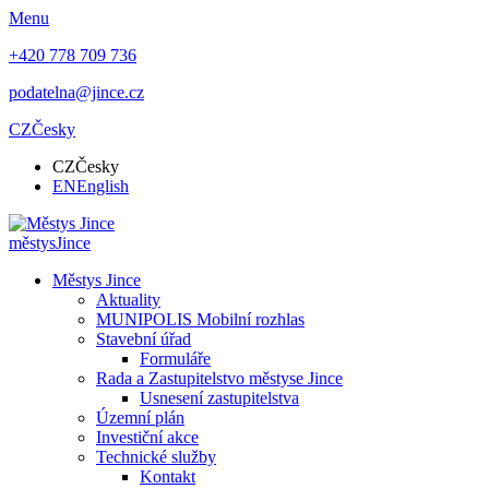
Menu
+420 778 709 736
podatelna@jince.cz
CZ
Česky
CZ
Česky
EN
English
městys
Jince
Městys Jince
Aktuality
MUNIPOLIS Mobilní rozhlas
Stavební úřad
Formuláře
Rada a Zastupitelstvo městyse Jince
Usnesení zastupitelstva
Územní plán
Investiční akce
Technické služby
Kontakt