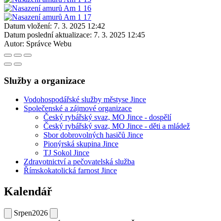
Datum vložení:
7. 3. 2025 12:42
Datum poslední aktualizace:
7. 3. 2025 12:45
Autor:
Správce Webu
Služby a organizace
Vodohospodářské služby městyse Jince
Společenské a zájmové organizace
Český rybářský svaz, MO Jince - dospělí
Český rybářský svaz, MO Jince - děti a mládež
Sbor dobrovolných hasičů Jince
Pionýrská skupina Jince
TJ Sokol Jince
Zdravotnictví a pečovatelská služba
Římskokatolická farnost Jince
Kalendář
Srpen
2026