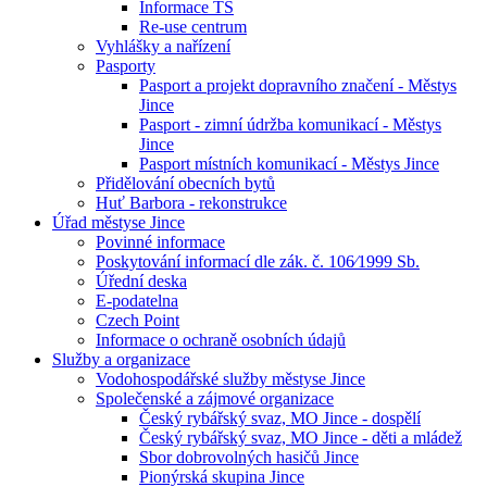
Informace TS
Re-use centrum
Vyhlášky a nařízení
Pasporty
Pasport a projekt dopravního značení - Městys
Jince
Pasport - zimní údržba komunikací - Městys
Jince
Pasport místních komunikací - Městys Jince
Přidělování obecních bytů
Huť Barbora - rekonstrukce
Úřad městyse Jince
Povinné informace
Poskytování informací dle zák. č. 106⁄1999 Sb.
Úřední deska
E-podatelna
Czech Point
Informace o ochraně osobních údajů
Služby a organizace
Vodohospodářské služby městyse Jince
Společenské a zájmové organizace
Český rybářský svaz, MO Jince - dospělí
Český rybářský svaz, MO Jince - děti a mládež
Sbor dobrovolných hasičů Jince
Pionýrská skupina Jince