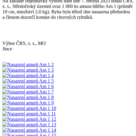
Na základě objednávky výboru nám dne 7. března 2025 dodal ČRS,
z. s., Středočeský územní svaz 1 000 ks amura bílého Am 1 (průměr
10 cm, množství 2,0 kg). Ryba byla téhož dne nasazena předsedou
a členem dozorčí komise do chovných rybníků.
Výbor ČRS, z. s., MO
Jinc