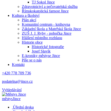
TJ Sokol Jince
Zdravotnictví a pečovatelská služba
Římskokatolická farnost Jince
Kultura a školství
Plán akcí
Komunitní centrum - knihovna
Základní škola a Mateřská škola Jince
ZUŠ J. J. Ryby - pobočka Jince
Hlášení místního rozhlasu
Historie obce
Historické fotografie
Josef Slavík
E-kroniky městyse Jince
Píše se o nás
Kontakt
+420 778 709 736
podatelna@jince.cz
Vyhledávání
městys
Jince
Úřední deska