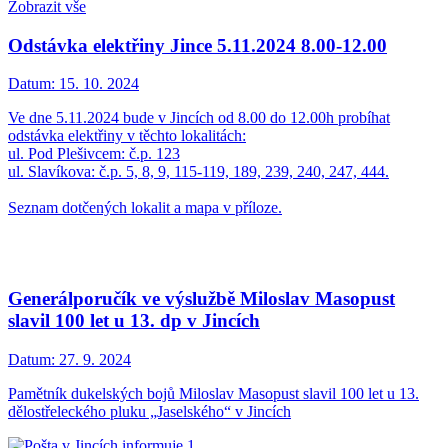
Zobrazit vše
Odstávka elektřiny Jince 5.11.2024 8.00-12.00
Datum:
15. 10. 2024
Ve dne 5.11.2024 bude v Jincích od 8.00 do 12.00h probíhat
odstávka elektřiny v těchto lokalitách:
ul. Pod Plešivcem: č.p. 123
ul. Slavíkova: č.p. 5, 8, 9, 115-119, 189, 239, 240, 247, 444.
Seznam dotčených lokalit a mapa v příloze.
Generálporučík ve výslužbě Miloslav Masopust
slavil 100 let u 13. dp v Jincích
Datum:
27. 9. 2024
Pamětník dukelských bojů Miloslav Masopust slavil 100 let u 13.
dělostřeleckého pluku „Jaselského“ v Jincích