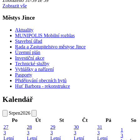
Zobrazeno
31
-
59
ze 59
Zobrazit vše
Městys Jince
Aktuality
MUNIPOLIS Mobilní rozhlas
Stavební úřad
Rada a Zastupitelstvo městyse Jince
Územní plán
Investiční akce
Technické služby
Vyhlášky a nařízení
Pasporty
Přidělování obecních bytů
Huť Barbora - rekonstrukce
Kalendář
Srpen
2026
Po
Út
St
Čt
Pá
So
27
28
29
30
31
1
3
3
3
3
3
3
Letní
Letní
Letní
Letní
Letní