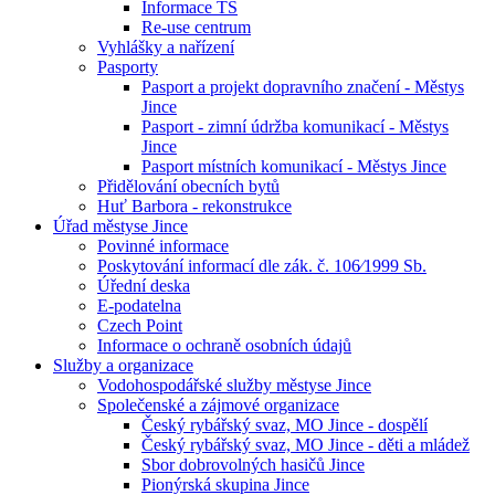
Informace TS
Re-use centrum
Vyhlášky a nařízení
Pasporty
Pasport a projekt dopravního značení - Městys
Jince
Pasport - zimní údržba komunikací - Městys
Jince
Pasport místních komunikací - Městys Jince
Přidělování obecních bytů
Huť Barbora - rekonstrukce
Úřad městyse Jince
Povinné informace
Poskytování informací dle zák. č. 106⁄1999 Sb.
Úřední deska
E-podatelna
Czech Point
Informace o ochraně osobních údajů
Služby a organizace
Vodohospodářské služby městyse Jince
Společenské a zájmové organizace
Český rybářský svaz, MO Jince - dospělí
Český rybářský svaz, MO Jince - děti a mládež
Sbor dobrovolných hasičů Jince
Pionýrská skupina Jince