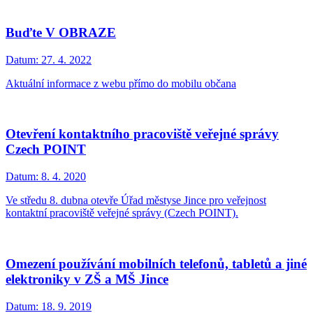
Buďte V OBRAZE
Datum:
27. 4. 2022
Aktuální informace z webu přímo do mobilu občana
Otevření kontaktního pracoviště veřejné správy
Czech POINT
Datum:
8. 4. 2020
Ve středu 8. dubna otevře Úřad městyse Jince pro veřejnost
kontaktní pracoviště veřejné správy (Czech POINT).
Omezení používání mobilních telefonů, tabletů a jiné
elektroniky v ZŠ a MŠ Jince
Datum:
18. 9. 2019