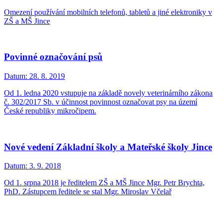
Omezení používání mobilních telefonů, tabletů a jiné elektroniky v
ZŠ a MŠ Jince
Povinné označování psů
Datum:
28. 8. 2019
Od 1. ledna 2020 vstupuje na základě novely veterinárního zákona
č. 302/2017 Sb. v účinnost povinnost označovat psy na území
České republiky mikročipem.
Nové vedení Základní školy a Mateřské školy Jince
Datum:
3. 9. 2018
Od 1. srpna 2018 je ředitelem ZŠ a MŠ Jince Mgr. Petr Brychta,
PhD. Zástupcem ředitele se stal Mgr. Miroslav Včelař