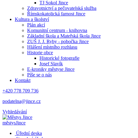
TJ Sokol Jince
Zdravotnictví a pečovatelská služba
Římskokatolická farnost Jince
Kultura a školství
Plán akcí
Komunitní centrum - knihovna
Základní škola a Mateřská škola Jince
ZUŠ J. J. Ryby - pobočka Jince
Hlášení místního rozhlasu
Historie obce
Historické fotografie
Josef Slavík
E-kroniky městyse Jince
Píše se o nás
Kontakt
+420 778 709 736
podatelna@jince.cz
Vyhledávání
městys
Jince
Úřední deska