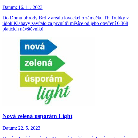
Datum:
16. 11. 2023
Do Domu přírody Brd v areálu loveckého zámečku Tři Trubky v
údolí Klabavy zavítalo za první tři měsíce od jeho otevření 6 368
platících návštěvníků.
Nová zelená úsporám Light
Datum:
22. 5. 2023