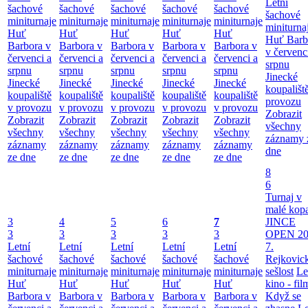
Letní
šachové
šachové
šachové
šachové
šachové
šachové
miniturnaje
miniturnaje
miniturnaje
miniturnaje
miniturnaje
miniturna
Huť
Huť
Huť
Huť
Huť
Huť Barb
Barbora v
Barbora v
Barbora v
Barbora v
Barbora v
v červenc
červenci a
červenci a
červenci a
červenci a
červenci a
srpnu
srpnu
srpnu
srpnu
srpnu
srpnu
Jinecké
Jinecké
Jinecké
Jinecké
Jinecké
Jinecké
koupališt
koupaliště
koupaliště
koupaliště
koupaliště
koupaliště
provozu
v provozu
v provozu
v provozu
v provozu
v provozu
Zobrazit
Zobrazit
Zobrazit
Zobrazit
Zobrazit
Zobrazit
všechny
všechny
všechny
všechny
všechny
všechny
záznamy 
záznamy
záznamy
záznamy
záznamy
záznamy
dne
ze dne
ze dne
ze dne
ze dne
ze dne
8
6
Turnaj v
malé kop
3
4
5
6
7
JINCE
3
3
3
3
3
OPEN 20
Letní
Letní
Letní
Letní
Letní
7.
šachové
šachové
šachové
šachové
šachové
Rejkovic
miniturnaje
miniturnaje
miniturnaje
miniturnaje
miniturnaje
sešlost
Le
Huť
Huť
Huť
Huť
Huť
kino - fil
Barbora v
Barbora v
Barbora v
Barbora v
Barbora v
Když se