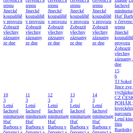
červenci a
červenci a
červenci a
červenci a
červenci a
zhasne
Le
srpnu
srpnu
srpnu
srpnu
srpnu
šachové
Jinecké
Jinecké
Jinecké
Jinecké
Jinecké
miniturna
koupaliště
koupaliště
koupaliště
koupaliště
koupaliště
Huť Barb
v provozu
v provozu
v provozu
v provozu
v provozu
v červenc
Zobrazit
Zobrazit
Zobrazit
Zobrazit
Zobrazit
srpnu
všechny
všechny
všechny
všechny
všechny
Jinecké
záznamy
záznamy
záznamy
záznamy
záznamy
koupališt
ze dne
ze dne
ze dne
ze dne
ze dne
provozu
Zobrazit
všechny
záznamy 
dne
15
6
TJ Sokol
Jince zve
vycházku
10
11
12
13
14
CZ ČES
3
3
3
3
3
POHÁR 
Letní
Letní
Letní
Letní
Letní
loveckém
šachové
šachové
šachové
šachové
šachové
parcouru
miniturnaje
miniturnaje
miniturnaje
miniturnaje
miniturnaje
Letní kino
Huť
Huť
Huť
Huť
Huť
film
Barbora v
Barbora v
Barbora v
Barbora v
Barbora v
Bardotky
červenci a
červenci a
červenci a
červenci a
červenci a