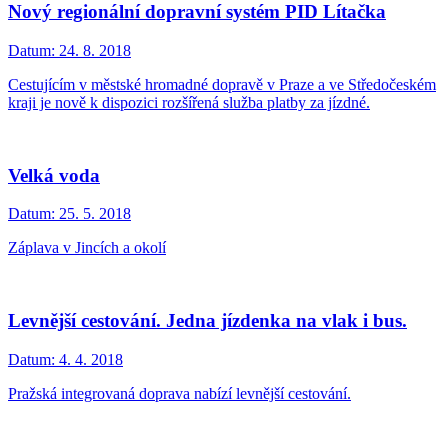
Nový regionální dopravní systém PID Lítačka
Datum:
24. 8. 2018
Cestujícím v městské hromadné dopravě v Praze a ve Středočeském
kraji je nově k dispozici rozšířená služba platby za jízdné.
Velká voda
Datum:
25. 5. 2018
Záplava v Jincích a okolí
Levnější cestování. Jedna jízdenka na vlak i bus.
Datum:
4. 4. 2018
Pražská integrovaná doprava nabízí levnější cestování.