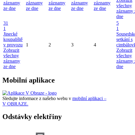
Zobrazit
záznamy
záznamy
záznamy
záznamy
záznamy
všechny
ze dne
ze dne
ze dne
ze dne
ze dne
záznamy 
dne
31
5
1
1
Jinecké
Sousedsk
koupaliště
setkání s
v provozu
1
2
3
4
cimbálov
Zobrazit
Zobrazit
všechny
všechny
záznamy
záznamy 
ze dne
dne
Mobilní aplikace
Sledujte informace z našeho webu v
mobilní aplikaci –
V OBRAZE.
Odstávky elektřiny