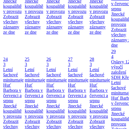
Jinecké
Jinecké
Jinecké
Jinecké
Jinecké
v červenc
koupaliště
koupaliště
koupaliště
koupaliště
koupaliště
srpnu
v provozu
v provozu
v provozu
v provozu
v provozu
Jinecké
Zobrazit
Zobrazit
Zobrazit
Zobrazit
Zobrazit
koupališt
všechny
všechny
všechny
všechny
všechny
provozu
záznamy
záznamy
záznamy
záznamy
záznamy
Zobrazit
ze dne
ze dne
ze dne
ze dne
ze dne
všechny
záznamy 
dne
29
4
24
25
26
27
28
Oslavy 1
3
3
3
3
3
výročí
Letní
Letní
Letní
Letní
Letní
založení
šachové
šachové
šachové
šachové
šachové
SDH Kře
miniturnaje
miniturnaje
miniturnaje
miniturnaje
miniturnaje
Letní
Huť
Huť
Huť
Huť
Huť
šachové
Barbora v
Barbora v
Barbora v
Barbora v
Barbora v
miniturna
červenci a
červenci a
červenci a
červenci a
červenci a
Huť Barb
srpnu
srpnu
srpnu
srpnu
srpnu
v červenc
Jinecké
Jinecké
Jinecké
Jinecké
Jinecké
srpnu
koupaliště
koupaliště
koupaliště
koupaliště
koupaliště
Jinecké
v provozu
v provozu
v provozu
v provozu
v provozu
koupališt
Zobrazit
Zobrazit
Zobrazit
Zobrazit
Zobrazit
provozu
všechny
všechny
všechny
všechny
všechny