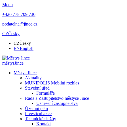
Menu
+420 778 709 736
podatelna@jince.cz
CZ
Česky
CZ
Česky
EN
English
městys
Jince
Městys Jince
Aktuality
MUNIPOLIS Mobilní rozhlas
Stavební úřad
Formuláře
Rada a Zastupitelstvo městyse Jince
Usnesení zastupitelstva
Územní plán
Investiční akce
Technické služby
Kontakt