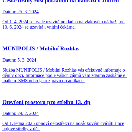
České dráhy ruší pokladnu na nádraží v Jincích
Datum:
25. 3. 2024
Od 1. 4. 2024 se trvale uzavírá pokladna na vlakovém nádraží, od
10. 6. 2024 se uzavírá i vnitřní čekárna.
MUNIPOLIS / Mobilní Rozhlas
Datum:
5. 3. 2024
Služba MUNIPOLIS / Mobilní Rozhlas vás efektivně informuje o
dění v obci. Informace podle vašich zájmů vám zdarma zasíláme e-
mailem, SMS nebo jako zprávu do aplikace.
Otevření prostoru pro střelbu 13. dp
Datum:
29. 2. 2024
Od 1. ledna 2025 obnoví dělostřelci na posádkovém cvičišti Jince
bojové střelby z děl.