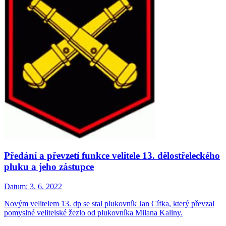
Předání a převzetí funkce velitele 13. dělostřeleckého
pluku a jeho zástupce
Datum:
3. 6. 2022
Novým velitelem 13. dp se stal plukovník Jan Cífka, který převzal
pomyslné velitelské žezlo od plukovníka Milana Kaliny.