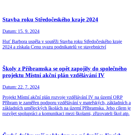
Stavba roku Středočeského kraje 2024
Datum:
15. 9. 2024
Huť Barbora uspěla v soutěži Stavba roku Středočeského kraje
2024 a získala Cenu svazu podnikatelů ve stavebnictví
Školy z Příbramska se opět zapojily do společného
projektu Místní akční plán vzdělávání IV
Datum:
22. 7. 2024
Projekt Místní akční plán rozvoje vzdělávání IV na území ORP
Příbram je zaměřen podporu vzdělávání v mateřských, základních a
základních uměleckých školách na území Příbramska. Jeho cílem je
rozvíjet spolupráci a komunikaci mezi školami, zřizovateli škol atp.