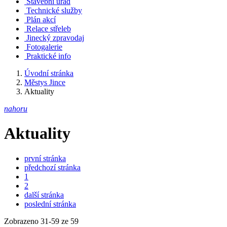
Stavební úřad
Technické služby
Plán akcí
Relace střeleb
Jinecký zpravodaj
Fotogalerie
Praktické info
Úvodní stránka
Městys Jince
Aktuality
nahoru
Aktuality
první stránka
předchozí stránka
1
2
další stránka
poslední stránka
Zobrazeno
31
-
59
ze 59