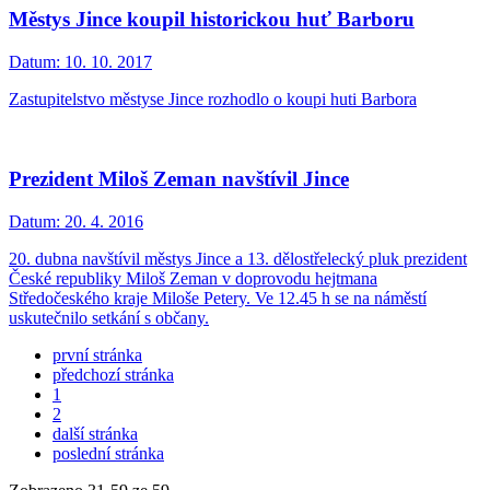
Městys Jince koupil historickou huť Barboru
Datum:
10. 10. 2017
Zastupitelstvo městyse Jince rozhodlo o koupi huti Barbora
Prezident Miloš Zeman navštívil Jince
Datum:
20. 4. 2016
20. dubna navštívil městys Jince a 13. dělostřelecký pluk prezident
České republiky Miloš Zeman v doprovodu hejtmana
Středočeského kraje Miloše Petery. Ve 12.45 h se na náměstí
uskutečnilo setkání s občany.
první stránka
předchozí stránka
1
2
další stránka
poslední stránka