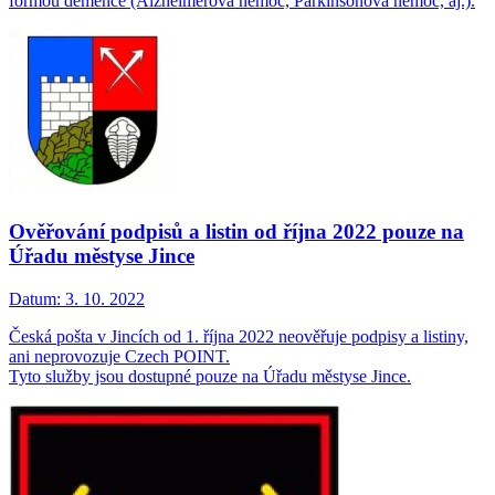
formou demence (Alzheimerova nemoc, Parkinsonova nemoc, aj.).
Ověřování podpisů a listin od října 2022 pouze na
Úřadu městyse Jince
Datum:
3. 10. 2022
Česká pošta v Jincích od 1. října 2022 neověřuje podpisy a listiny,
ani neprovozuje Czech POINT.
Tyto služby jsou dostupné pouze na Úřadu městyse Jince.