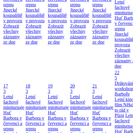
Letní
srpnu
srpnu
srpnu
srpnu
srpnu
šachové
Jinecké
Jinecké
Jinecké
Jinecké
Jinecké
miniturna
koupaliště
koupaliště
koupaliště
koupaliště
koupaliště
Huť Barb
v provozu
v provozu
v provozu
v provozu
v provozu
v červenc
Zobrazit
Zobrazit
Zobrazit
Zobrazit
Zobrazit
srpnu
všechny
všechny
všechny
všechny
všechny
Jinecké
záznamy
záznamy
záznamy
záznamy
záznamy
koupališt
ze dne
ze dne
ze dne
ze dne
ze dne
provozu
Zobrazit
všechny
záznamy 
dne
22
5
Drátování
17
18
19
20
21
workshop
3
3
3
3
3
Barboře
Letní
Letní
Letní
Letní
Letní
Letní kino
šachové
šachové
šachové
šachové
šachové
film Něk
miniturnaje
miniturnaje
miniturnaje
miniturnaje
miniturnaje
to rád v
Huť
Huť
Huť
Huť
Huť
Plzni
Let
Barbora v
Barbora v
Barbora v
Barbora v
Barbora v
šachové
červenci a
červenci a
červenci a
červenci a
červenci a
miniturna
srpnu
srpnu
srpnu
srpnu
srpnu
Huť Barb