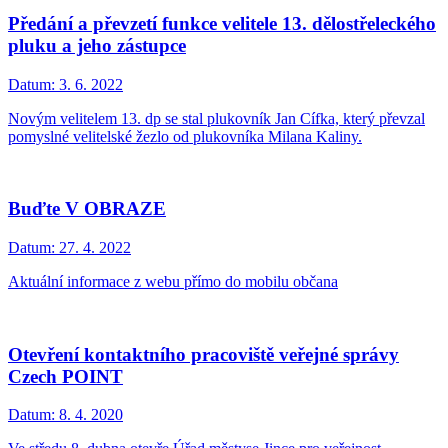
Předání a převzetí funkce velitele 13. dělostřeleckého
pluku a jeho zástupce
Datum:
3. 6. 2022
Novým velitelem 13. dp se stal plukovník Jan Cífka, který převzal
pomyslné velitelské žezlo od plukovníka Milana Kaliny.
Buďte V OBRAZE
Datum:
27. 4. 2022
Aktuální informace z webu přímo do mobilu občana
Otevření kontaktního pracoviště veřejné správy
Czech POINT
Datum:
8. 4. 2020