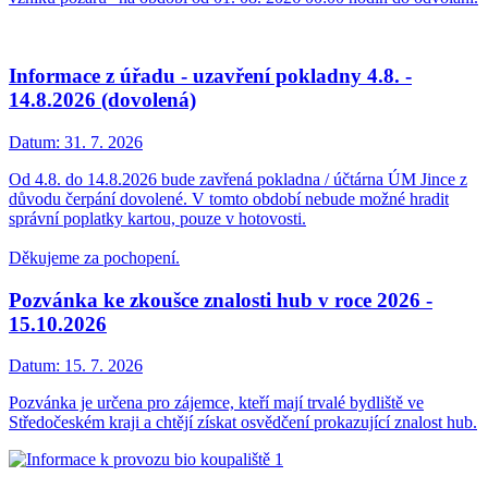
Informace z úřadu - uzavření pokladny 4.8. -
14.8.2026 (dovolená)
Datum:
31. 7. 2026
Od 4.8. do 14.8.2026 bude zavřená pokladna / účtárna ÚM Jince z
důvodu čerpání dovolené. V tomto období nebude možné hradit
správní poplatky kartou, pouze v hotovosti.
Děkujeme za pochopení.
Pozvánka ke zkoušce znalosti hub v roce 2026 -
15.10.2026
Datum:
15. 7. 2026
Pozvánka je určena pro zájemce, kteří mají trvalé bydliště ve
Středočeském kraji a chtějí získat osvědčení prokazující znalost hub.