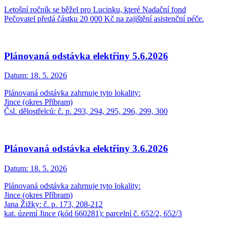
Letošní ročník se běžel pro Lucinku, které Nadační fond
Pečovatel předá částku 20 000 Kč na zajištění asistenční péče.
Plánovaná odstávka elektřiny 5.6.2026
Datum:
18. 5. 2026
Plánovaná odstávka zahrnuje tyto lokality:
Jince (okres Příbram)
Čsl. dělostřelců: č. p. 293, 294, 295, 296, 299, 300
Plánovaná odstávka elektřiny 3.6.2026
Datum:
18. 5. 2026
Plánovaná odstávka zahrnuje tyto lokality:
Jince (okres Příbram)
Jana Žižky: č. p. 173, 208-212
kat. území Jince (kód 660281): parcelní č. 652/2, 652/3