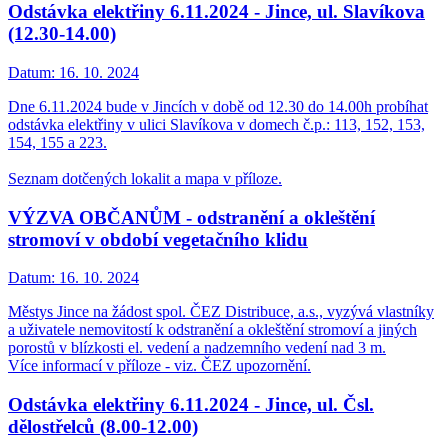
Odstávka elektřiny 6.11.2024 - Jince, ul. Slavíkova
(12.30-14.00)
Datum:
16. 10. 2024
Dne 6.11.2024 bude v Jincích v době od 12.30 do 14.00h probíhat
odstávka elektřiny v ulici Slavíkova v domech č.p.: 113, 152, 153,
154, 155 a 223.
Seznam dotčených lokalit a mapa v příloze.
VÝZVA OBČANŮM - odstranění a okleštění
stromoví v období vegetačního klidu
Datum:
16. 10. 2024
Městys Jince na žádost spol. ČEZ Distribuce, a.s., vyzývá vlastníky
a uživatele nemovitostí k odstranění a okleštění stromoví a jiných
porostů v blízkosti el. vedení a nadzemního vedení nad 3 m.
Více informací v příloze - viz. ČEZ upozornění.
Odstávka elektřiny 6.11.2024 - Jince, ul. Čsl.
dělostřelců (8.00-12.00)