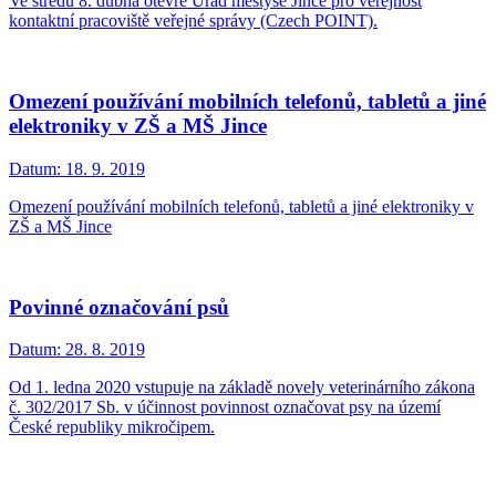
Ve středu 8. dubna otevře Úřad městyse Jince pro veřejnost
kontaktní pracoviště veřejné správy (Czech POINT).
Omezení používání mobilních telefonů, tabletů a jiné
elektroniky v ZŠ a MŠ Jince
Datum:
18. 9. 2019
Omezení používání mobilních telefonů, tabletů a jiné elektroniky v
ZŠ a MŠ Jince
Povinné označování psů
Datum:
28. 8. 2019
Od 1. ledna 2020 vstupuje na základě novely veterinárního zákona
č. 302/2017 Sb. v účinnost povinnost označovat psy na území
České republiky mikročipem.