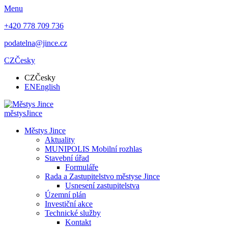
Menu
+420 778 709 736
podatelna@jince.cz
CZ
Česky
CZ
Česky
EN
English
městys
Jince
Městys Jince
Aktuality
MUNIPOLIS Mobilní rozhlas
Stavební úřad
Formuláře
Rada a Zastupitelstvo městyse Jince
Usnesení zastupitelstva
Územní plán
Investiční akce
Technické služby
Kontakt