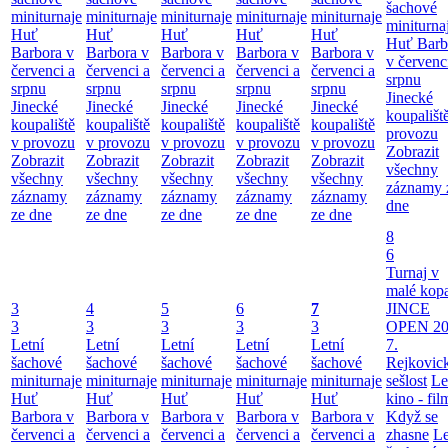
šachové
miniturnaje
miniturnaje
miniturnaje
miniturnaje
miniturnaje
miniturna
Huť
Huť
Huť
Huť
Huť
Huť Barb
Barbora v
Barbora v
Barbora v
Barbora v
Barbora v
v červenc
červenci a
červenci a
červenci a
červenci a
červenci a
srpnu
srpnu
srpnu
srpnu
srpnu
srpnu
Jinecké
Jinecké
Jinecké
Jinecké
Jinecké
Jinecké
koupališt
koupaliště
koupaliště
koupaliště
koupaliště
koupaliště
provozu
v provozu
v provozu
v provozu
v provozu
v provozu
Zobrazit
Zobrazit
Zobrazit
Zobrazit
Zobrazit
Zobrazit
všechny
všechny
všechny
všechny
všechny
všechny
záznamy 
záznamy
záznamy
záznamy
záznamy
záznamy
dne
ze dne
ze dne
ze dne
ze dne
ze dne
8
6
Turnaj v
malé kop
3
4
5
6
7
JINCE
3
3
3
3
3
OPEN 20
Letní
Letní
Letní
Letní
Letní
7.
šachové
šachové
šachové
šachové
šachové
Rejkovic
miniturnaje
miniturnaje
miniturnaje
miniturnaje
miniturnaje
sešlost
Le
Huť
Huť
Huť
Huť
Huť
kino - fil
Barbora v
Barbora v
Barbora v
Barbora v
Barbora v
Když se
červenci a
červenci a
červenci a
červenci a
červenci a
zhasne
Le