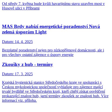
Od středy 7. května bude kvůli havarijnímu stavu uzavřen most v
Husově ulici v Příbrami
MAS Brdy nabízí energetické poradenství Nová
zelená úsporám Light
Datum:
14. 4. 2025
Bezplatné poradenství nejen pro nízkopříjmové domácnosti, ale i
pro všechny ostatní zájemce o úspory energie
Zkoušky z hub - termíny
Datum:
17. 3. 2025
Krajská hygienická stanice Středočeského kraje ve spolupráci s
Českou mykologickou společností vyhlašuje pro zájemce mající
trvalé bydliště ve Středočeském kraji, kteří chtějí získat osvědčení
prokazující znalost hub, jarní termíny zkoušek ze znalosti hub. Více
informací viz. příloha.