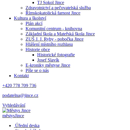
TJ Sokol Jince
Zdravotnictví a pečovatelská služba
Římskokatolická farnost Jince
Kultura a školství
Plán akcí
Komunitní centrum - knihovna
Základní škola a Mateřská škola Jince
ZUŠ J. J. Ryby - pobočka Jince
Hlášení místního rozhlasu
Historie obce
Historické fotografie
Josef Slavík
E-kroniky městyse Jince
Píše se o nás
Kontakt
+420 778 709 736
podatelna@jince.cz
Vyhledávání
městys
Jince
Úřední deska