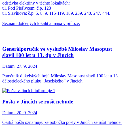
odstávka elektřiny v těchto lokalitách:
ul. Pod Plešivcem: č.p. 123
ul. Slavíkova: č.p. 5, 8, 9, 115-119, 189, 239, 240, 247, 444.
Seznam dotčených lokalit a mapa v příloze.
Generálporučík ve výslužbě Miloslav Masopust
slavil 100 let u 13. dp v Jincích
Datum:
27. 9. 2024
Pamětník dukelských bojů Miloslav Masopust slavil 100 let u 13.
dělostřeleckého pluku „Jaselského“ v Jincích
Pošta v Jincích se rušit nebude
Datum:
20. 9. 2024
Česká pošta oznamuje, že pobočka pošty v Jincích se rušit nebude.