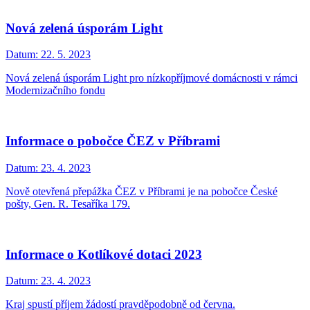
Nová zelená úsporám Light
Datum:
22. 5. 2023
Nová zelená úsporám Light pro nízkopříjmové domácnosti v rámci
Modernizačního fondu
Informace o pobočce ČEZ v Příbrami
Datum:
23. 4. 2023
Nově otevřená přepážka ČEZ v Příbrami je na pobočce České
pošty, Gen. R. Tesaříka 179.
Informace o Kotlíkové dotaci 2023
Datum:
23. 4. 2023
Kraj spustí příjem žádostí pravděpodobně od června.