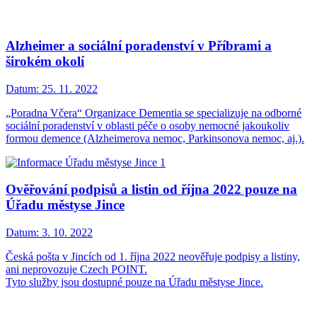
Alzheimer a sociální poradenství v Příbrami a
širokém okolí
Datum:
25. 11. 2022
„Poradna Včera“ Organizace Dementia se specializuje na odborné
sociální poradenství v oblasti péče o osoby nemocné jakoukoliv
formou demence (Alzheimerova nemoc, Parkinsonova nemoc, aj.).
Ověřování podpisů a listin od října 2022 pouze na
Úřadu městyse Jince
Datum:
3. 10. 2022
Česká pošta v Jincích od 1. října 2022 neověřuje podpisy a listiny,
ani neprovozuje Czech POINT.
Tyto služby jsou dostupné pouze na Úřadu městyse Jince.