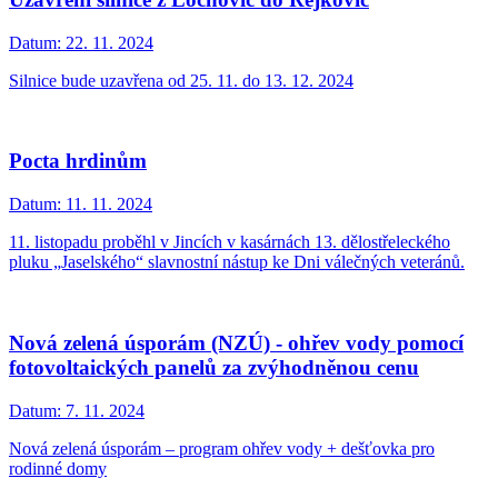
Datum:
22. 11. 2024
Silnice bude uzavřena od 25. 11. do 13. 12. 2024
Pocta hrdinům
Datum:
11. 11. 2024
11. listopadu proběhl v Jincích v kasárnách 13. dělostřeleckého
pluku „Jaselského“ slavnostní nástup ke Dni válečných veteránů.
Nová zelená úsporám (NZÚ) - ohřev vody pomocí
fotovoltaických panelů za zvýhodněnou cenu
Datum:
7. 11. 2024
Nová zelená úsporám – program ohřev vody + dešťovka pro
rodinné domy