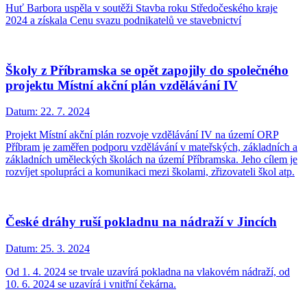
Huť Barbora uspěla v soutěži Stavba roku Středočeského kraje
2024 a získala Cenu svazu podnikatelů ve stavebnictví
Školy z Příbramska se opět zapojily do společného
projektu Místní akční plán vzdělávání IV
Datum:
22. 7. 2024
Projekt Místní akční plán rozvoje vzdělávání IV na území ORP
Příbram je zaměřen podporu vzdělávání v mateřských, základních a
základních uměleckých školách na území Příbramska. Jeho cílem je
rozvíjet spolupráci a komunikaci mezi školami, zřizovateli škol atp.
České dráhy ruší pokladnu na nádraží v Jincích
Datum:
25. 3. 2024
Od 1. 4. 2024 se trvale uzavírá pokladna na vlakovém nádraží, od
10. 6. 2024 se uzavírá i vnitřní čekárna.