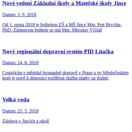
Nové vedení Základní školy a Mateřské školy Jince
Datum:
3. 9. 2018
Od 1. srpna 2018 je ředitelem ZŠ a MŠ Jince Mgr. Petr Brychta,
PhD. Zástupcem ředitele se stal Mgr. Miroslav Včelař
Nový regionální dopravní systém PID Lítačka
Datum:
24. 8. 2018
Cestujícím v městské hromadné dopravě v Praze a ve Středočeském
kraji je nově k dispozici rozšířená služba platby za jízdné.
Velká voda
Datum:
25. 5. 2018
Záplava v Jincích a okolí