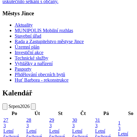
uskutečnilo setkání s občany.
Městys Jince
Aktuality
MUNIPOLIS Mobilní rozhlas
Stavební úřad
Rada a Zastupitelstvo městyse Jince
Územní plán
Investiční akce
Technické služby
Vyhlášky a nařízení
Pasporty
Přidělování obecních bytů
Huť Barbora - rekonstrukce
Kalendář
Srpen
2026
Po
Út
St
Čt
Pá
So
27
28
29
30
31
1
3
3
3
3
3
3
Letní
Letní
Letní
Letní
Letní
Letní
šachové
šachové
šachové
šachové
šachové