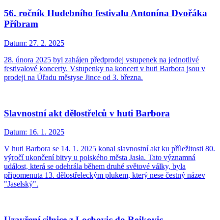
56. ročník Hudebního festivalu Antonína Dvořáka
Příbram
Datum:
27. 2. 2025
28. února 2025 byl zahájen předprodej vstupenek na jednotlivé
festivalové koncerty. Vstupenky na koncert v huti Barbora jsou v
prodeji na Úřadu městyse Jince od 3. března.
Slavnostní akt dělostřelců v huti Barbora
Datum:
16. 1. 2025
V huti Barbora se 14. 1. 2025 konal slavnostní akt ku příležitosti 80.
výročí ukončení bitvy u polského města Jasła. Tato významná
událost, která se odehrála během druhé světové války, byla
připomenuta 13. dělostřeleckým plukem, který nese čestný název
"Jaselský".
Uzavření silnice z Lochovic do Rejkovic