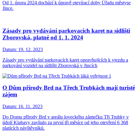
Od 1. února 2024 dochází k úpravě otevírací doby Úřadu městyse
Jince.
Zásady pro vydávání parkovacích karet na sídlišti
Zborovská, platné od 1. 1. 2024
Datum:
19. 12. 2023
Zásady pro vydávání parkovacích karet opravňujících k vjezdu a
parkování vozidel na sídlišti Zborovská v Jincích
O Dům přírody Brd na Třech Trubkách mají turisté
zájem
Datum:
16. 11. 2023
Do Domu přírody Brd v areálu loveckého zámečku Tři Trubky v
údolí Klabavy zavítalo za první tři měsíce od jeho otevření 6 368
platících návštěvníků.