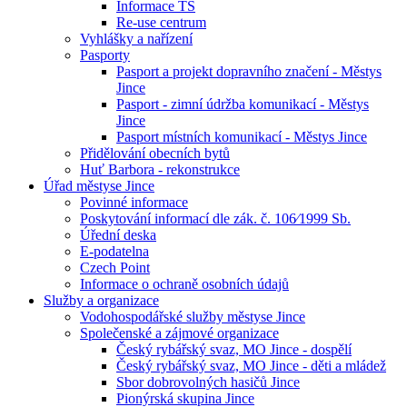
Informace TS
Re-use centrum
Vyhlášky a nařízení
Pasporty
Pasport a projekt dopravního značení - Městys
Jince
Pasport - zimní údržba komunikací - Městys
Jince
Pasport místních komunikací - Městys Jince
Přidělování obecních bytů
Huť Barbora - rekonstrukce
Úřad městyse Jince
Povinné informace
Poskytování informací dle zák. č. 106⁄1999 Sb.
Úřední deska
E-podatelna
Czech Point
Informace o ochraně osobních údajů
Služby a organizace
Vodohospodářské služby městyse Jince
Společenské a zájmové organizace
Český rybářský svaz, MO Jince - dospělí
Český rybářský svaz, MO Jince - děti a mládež
Sbor dobrovolných hasičů Jince
Pionýrská skupina Jince