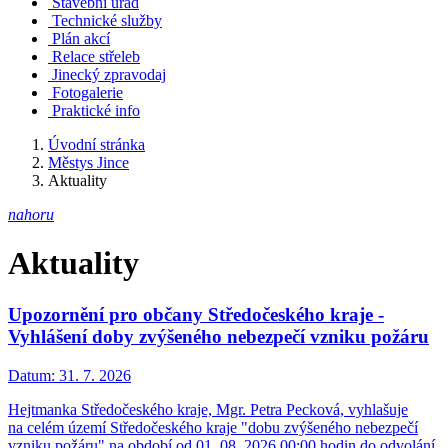
Stavební úřad
Technické služby
Plán akcí
Relace střeleb
Jinecký zpravodaj
Fotogalerie
Praktické info
Úvodní stránka
Městys Jince
Aktuality
nahoru
Aktuality
Upozornění pro občany Středočeského kraje -
Vyhlášení doby zvýšeného nebezpečí vzniku požáru
Datum:
31. 7. 2026
Hejtmanka Středočeského kraje, Mgr. Petra Pecková, vyhlašuje
na celém území Středočeského kraje "dobu zvýšeného nebezpečí
vzniku požáru" na období od 01. 08. 2026 00:00 hodin do odvolání.