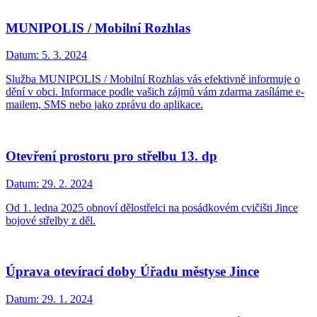
MUNIPOLIS / Mobilní Rozhlas
Datum:
5. 3. 2024
Služba MUNIPOLIS / Mobilní Rozhlas vás efektivně informuje o
dění v obci. Informace podle vašich zájmů vám zdarma zasíláme e-
mailem, SMS nebo jako zprávu do aplikace.
Otevření prostoru pro střelbu 13. dp
Datum:
29. 2. 2024
Od 1. ledna 2025 obnoví dělostřelci na posádkovém cvičišti Jince
bojové střelby z děl.
Úprava otevírací doby Úřadu městyse Jince
Datum:
29. 1. 2024