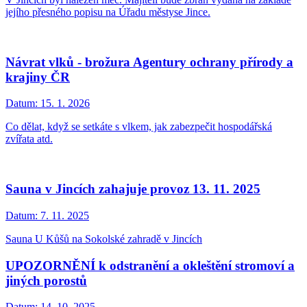
jejího přesného popisu na Úřadu městyse Jince.
Návrat vlků - brožura Agentury ochrany přírody a
krajiny ČR
Datum:
15. 1. 2026
Co dělat, když se setkáte s vlkem, jak zabezpečit hospodářská
zvířata atd.
Sauna v Jincích zahajuje provoz 13. 11. 2025
Datum:
7. 11. 2025
Sauna U Kůšů na Sokolské zahradě v Jincích
UPOZORNĚNÍ k odstranění a okleštění stromoví a
jiných porostů
Datum:
14. 10. 2025