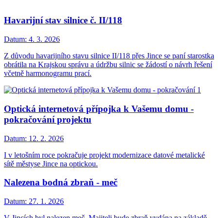
Havarijní stav silnice č. II/118
Datum:
4. 3. 2026
Z důvodu havarijního stavu silnice II/118 přes Jince se paní starostka
obrátila na Krajskou správu a údržbu silnic se žádostí o návrh řešení
včetně harmonogramu prací.
Optická internetová přípojka k Vašemu domu -
pokračování projektu
Datum:
12. 2. 2026
I v letošním roce pokračuje projekt modernizace datové metalické
sítě městyse Jince na optickou.
Nalezena bodná zbraň - meč
Datum:
27. 1. 2026
V Jincích byl nalezen meč. Majiteli bude zbraň vydána na základě