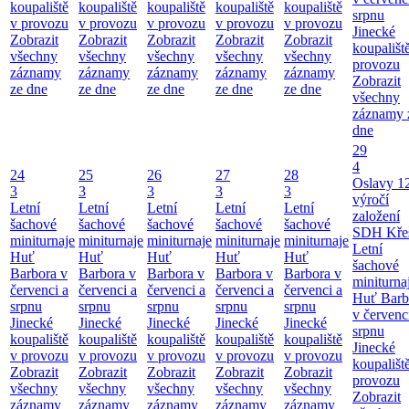
koupaliště
koupaliště
koupaliště
koupaliště
koupaliště
srpnu
v provozu
v provozu
v provozu
v provozu
v provozu
Jinecké
Zobrazit
Zobrazit
Zobrazit
Zobrazit
Zobrazit
koupališt
všechny
všechny
všechny
všechny
všechny
provozu
záznamy
záznamy
záznamy
záznamy
záznamy
Zobrazit
ze dne
ze dne
ze dne
ze dne
ze dne
všechny
záznamy 
dne
29
4
24
25
26
27
28
Oslavy 1
3
3
3
3
3
výročí
Letní
Letní
Letní
Letní
Letní
založení
šachové
šachové
šachové
šachové
šachové
SDH Kře
miniturnaje
miniturnaje
miniturnaje
miniturnaje
miniturnaje
Letní
Huť
Huť
Huť
Huť
Huť
šachové
Barbora v
Barbora v
Barbora v
Barbora v
Barbora v
miniturna
červenci a
červenci a
červenci a
červenci a
červenci a
Huť Barb
srpnu
srpnu
srpnu
srpnu
srpnu
v červenc
Jinecké
Jinecké
Jinecké
Jinecké
Jinecké
srpnu
koupaliště
koupaliště
koupaliště
koupaliště
koupaliště
Jinecké
v provozu
v provozu
v provozu
v provozu
v provozu
koupališt
Zobrazit
Zobrazit
Zobrazit
Zobrazit
Zobrazit
provozu
všechny
všechny
všechny
všechny
všechny
Zobrazit
záznamy
záznamy
záznamy
záznamy
záznamy