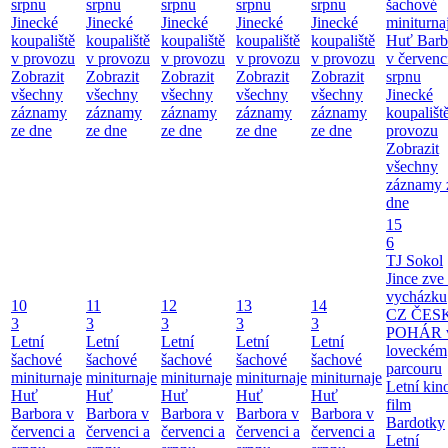
srpnu
srpnu
srpnu
srpnu
srpnu
šachové
Jinecké
Jinecké
Jinecké
Jinecké
Jinecké
miniturna
koupaliště
koupaliště
koupaliště
koupaliště
koupaliště
Huť Barb
v provozu
v provozu
v provozu
v provozu
v provozu
v červenc
Zobrazit
Zobrazit
Zobrazit
Zobrazit
Zobrazit
srpnu
všechny
všechny
všechny
všechny
všechny
Jinecké
záznamy
záznamy
záznamy
záznamy
záznamy
koupališt
ze dne
ze dne
ze dne
ze dne
ze dne
provozu
Zobrazit
všechny
záznamy 
dne
15
6
TJ Sokol
Jince zve
vycházku
10
11
12
13
14
CZ ČES
3
3
3
3
3
POHÁR 
Letní
Letní
Letní
Letní
Letní
loveckém
šachové
šachové
šachové
šachové
šachové
parcouru
miniturnaje
miniturnaje
miniturnaje
miniturnaje
miniturnaje
Letní kino
Huť
Huť
Huť
Huť
Huť
film
Barbora v
Barbora v
Barbora v
Barbora v
Barbora v
Bardotky
červenci a
červenci a
červenci a
červenci a
červenci a
Letní