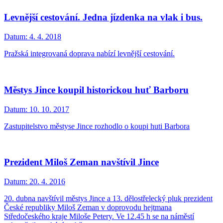
Levnější cestování. Jedna jízdenka na vlak i bus.
Datum:
4. 4. 2018
Pražská integrovaná doprava nabízí levnější cestování.
Městys Jince koupil historickou huť Barboru
Datum:
10. 10. 2017
Zastupitelstvo městyse Jince rozhodlo o koupi huti Barbora
Prezident Miloš Zeman navštívil Jince
Datum:
20. 4. 2016
20. dubna navštívil městys Jince a 13. dělostřelecký pluk prezident
České republiky Miloš Zeman v doprovodu hejtmana
Středočeského kraje Miloše Petery. Ve 12.45 h se na náměstí