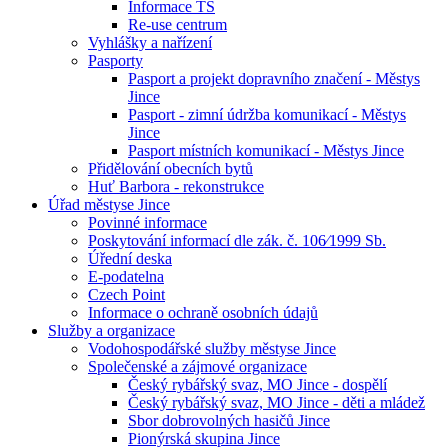
Informace TS
Re-use centrum
Vyhlášky a nařízení
Pasporty
Pasport a projekt dopravního značení - Městys
Jince
Pasport - zimní údržba komunikací - Městys
Jince
Pasport místních komunikací - Městys Jince
Přidělování obecních bytů
Huť Barbora - rekonstrukce
Úřad městyse Jince
Povinné informace
Poskytování informací dle zák. č. 106⁄1999 Sb.
Úřední deska
E-podatelna
Czech Point
Informace o ochraně osobních údajů
Služby a organizace
Vodohospodářské služby městyse Jince
Společenské a zájmové organizace
Český rybářský svaz, MO Jince - dospělí
Český rybářský svaz, MO Jince - děti a mládež
Sbor dobrovolných hasičů Jince
Pionýrská skupina Jince