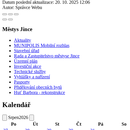
Datum poslední aktualizace:
20. 10. 2025 12:06
Autor:
Správce Webu
Městys Jince
Aktuality
MUNIPOLIS Mobilní rozhlas
Stavební úřad
Rada a Zastupitelstvo městyse Jince
Územní plán
Investiční akce
Technické služby
Vyhlášky a nařízení
Pasporty
Přidělování obecních bytů
Huť Barbora - rekonstrukce
Kalendář
Srpen
2026
Po
Út
St
Čt
Pá
So