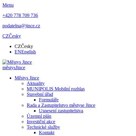
Menu
+420 778 709 736
podatelna@jince.cz
CZ
Česky
CZ
Česky
EN
English
městys
Jince
Městys Jince
Aktuality
MUNIPOLIS Mobilní rozhlas
Stavební úřad
Formuláře
Rada a Zastupitelstvo městyse Jince
Usnesení zastupitelstva
Územní plán
Investiční akce
Technické služby
Kontakt