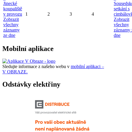
Jinecké
Sousedsk
koupaliště
setkání s
v provozu
1
2
3
4
cimbálov
Zobrazit
Zobrazit
všechny
všechny
záznamy
záznamy 
ze dne
dne
Mobilní aplikace
Sledujte informace z našeho webu v
mobilní aplikaci –
V OBRAZE.
Odstávky elektřiny