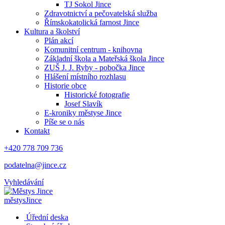
TJ Sokol Jince
Zdravotnictví a pečovatelská služba
Římskokatolická farnost Jince
Kultura a školství
Plán akcí
Komunitní centrum - knihovna
Základní škola a Mateřská škola Jince
ZUŠ J. J. Ryby - pobočka Jince
Hlášení místního rozhlasu
Historie obce
Historické fotografie
Josef Slavík
E-kroniky městyse Jince
Píše se o nás
Kontakt
+420 778 709 736
podatelna@jince.cz
Vyhledávání
městys
Jince
Úřední deska