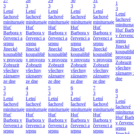
27
28
29
30
31
1
3
3
3
3
3
3
Letní
Letní
Letní
Letní
Letní
Letní
šachové
šachové
šachové
šachové
šachové
šachové
miniturnaje
miniturnaje
miniturnaje
miniturnaje
miniturnaje
miniturna
Huť
Huť
Huť
Huť
Huť
Huť Barb
Barbora v
Barbora v
Barbora v
Barbora v
Barbora v
v červenc
červenci a
červenci a
červenci a
červenci a
červenci a
srpnu
srpnu
srpnu
srpnu
srpnu
srpnu
Jinecké
Jinecké
Jinecké
Jinecké
Jinecké
Jinecké
koupališt
koupaliště
koupaliště
koupaliště
koupaliště
koupaliště
provozu
v provozu
v provozu
v provozu
v provozu
v provozu
Zobrazit
Zobrazit
Zobrazit
Zobrazit
Zobrazit
Zobrazit
všechny
všechny
všechny
všechny
všechny
všechny
záznamy 
záznamy
záznamy
záznamy
záznamy
záznamy
dne
ze dne
ze dne
ze dne
ze dne
ze dne
3
4
5
6
7
8
3
3
3
3
3
3
Letní
Letní
Letní
Letní
Letní
Letní
šachové
šachové
šachové
šachové
šachové
šachové
miniturnaje
miniturnaje
miniturnaje
miniturnaje
miniturnaje
miniturna
Huť
Huť
Huť
Huť
Huť
Huť Barb
Barbora v
Barbora v
Barbora v
Barbora v
Barbora v
v červenc
červenci a
červenci a
červenci a
červenci a
červenci a
srpnu
srpnu
srpnu
srpnu
srpnu
srpnu
Jinecké