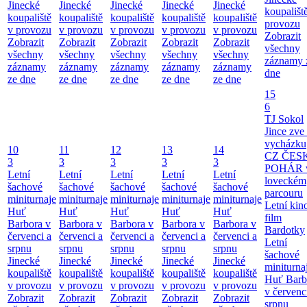
Jinecké
Jinecké
Jinecké
Jinecké
Jinecké
koupališt
koupaliště
koupaliště
koupaliště
koupaliště
koupaliště
provozu
v provozu
v provozu
v provozu
v provozu
v provozu
Zobrazit
Zobrazit
Zobrazit
Zobrazit
Zobrazit
Zobrazit
všechny
všechny
všechny
všechny
všechny
všechny
záznamy 
záznamy
záznamy
záznamy
záznamy
záznamy
dne
ze dne
ze dne
ze dne
ze dne
ze dne
15
6
TJ Sokol
Jince zve
vycházku
10
11
12
13
14
CZ ČES
3
3
3
3
3
POHÁR 
Letní
Letní
Letní
Letní
Letní
loveckém
šachové
šachové
šachové
šachové
šachové
parcouru
miniturnaje
miniturnaje
miniturnaje
miniturnaje
miniturnaje
Letní kino
Huť
Huť
Huť
Huť
Huť
film
Barbora v
Barbora v
Barbora v
Barbora v
Barbora v
Bardotky
červenci a
červenci a
červenci a
červenci a
červenci a
Letní
srpnu
srpnu
srpnu
srpnu
srpnu
šachové
Jinecké
Jinecké
Jinecké
Jinecké
Jinecké
miniturna
koupaliště
koupaliště
koupaliště
koupaliště
koupaliště
Huť Barb
v provozu
v provozu
v provozu
v provozu
v provozu
v červenc
Zobrazit
Zobrazit
Zobrazit
Zobrazit
Zobrazit
srpnu