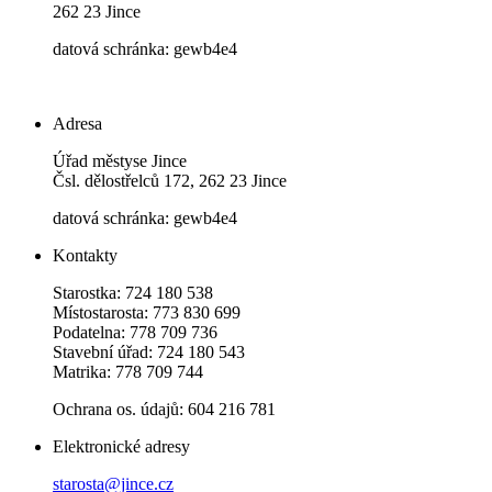
262 23 Jince
datová schránka: gewb4e4
Adresa
Úřad městyse Jince
Čsl. dělostřelců 172, 262 23 Jince
datová schránka: gewb4e4
Kontakty
Starostka: 724 180 538
Místostarosta: 773 830 699
Podatelna: 778 709 736
Stavební úřad: 724 180 543
Matrika: 778 709 744
Ochrana os. údajů: 604 216 781
Elektronické adresy
starosta@jince.cz