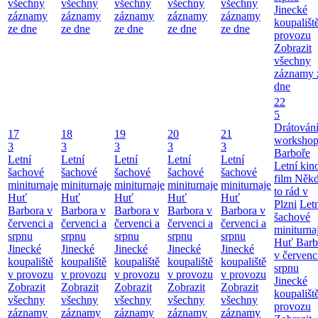
všechny
všechny
všechny
všechny
všechny
Jinecké
záznamy
záznamy
záznamy
záznamy
záznamy
koupališt
ze dne
ze dne
ze dne
ze dne
ze dne
provozu
Zobrazit
všechny
záznamy 
dne
22
5
Drátování
17
18
19
20
21
workshop
3
3
3
3
3
Barboře
Letní
Letní
Letní
Letní
Letní
Letní kino
šachové
šachové
šachové
šachové
šachové
film Něk
miniturnaje
miniturnaje
miniturnaje
miniturnaje
miniturnaje
to rád v
Huť
Huť
Huť
Huť
Huť
Plzni
Let
Barbora v
Barbora v
Barbora v
Barbora v
Barbora v
šachové
červenci a
červenci a
červenci a
červenci a
červenci a
miniturna
srpnu
srpnu
srpnu
srpnu
srpnu
Huť Barb
Jinecké
Jinecké
Jinecké
Jinecké
Jinecké
v červenc
koupaliště
koupaliště
koupaliště
koupaliště
koupaliště
srpnu
v provozu
v provozu
v provozu
v provozu
v provozu
Jinecké
Zobrazit
Zobrazit
Zobrazit
Zobrazit
Zobrazit
koupališt
všechny
všechny
všechny
všechny
všechny
provozu
záznamy
záznamy
záznamy
záznamy
záznamy