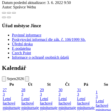
Datum poslední aktualizace:
3. 6. 2022 9:50
Autor:
Správce Webu
Úřad městyse Jince
Povinné informace
Poskytování informací dle zák. č. 106⁄1999 Sb.
Úřední deska
E-podatelna
Czech Point
Informace o ochraně osobních údajů
Kalendář
Srpen
2026
Po
Út
St
Čt
Pá
So
27
28
29
30
31
1
3
3
3
3
3
3
Letní
Letní
Letní
Letní
Letní
Letní
šachové
šachové
šachové
šachové
šachové
šachové
miniturnaje
miniturnaje
miniturnaje
miniturnaje
miniturnaje
miniturna