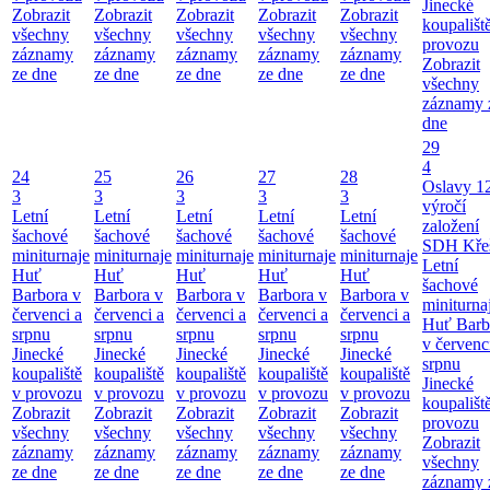
Jinecké
Zobrazit
Zobrazit
Zobrazit
Zobrazit
Zobrazit
koupališt
všechny
všechny
všechny
všechny
všechny
provozu
záznamy
záznamy
záznamy
záznamy
záznamy
Zobrazit
ze dne
ze dne
ze dne
ze dne
ze dne
všechny
záznamy 
dne
29
4
24
25
26
27
28
Oslavy 1
3
3
3
3
3
výročí
Letní
Letní
Letní
Letní
Letní
založení
šachové
šachové
šachové
šachové
šachové
SDH Kře
miniturnaje
miniturnaje
miniturnaje
miniturnaje
miniturnaje
Letní
Huť
Huť
Huť
Huť
Huť
šachové
Barbora v
Barbora v
Barbora v
Barbora v
Barbora v
miniturna
červenci a
červenci a
červenci a
červenci a
červenci a
Huť Barb
srpnu
srpnu
srpnu
srpnu
srpnu
v červenc
Jinecké
Jinecké
Jinecké
Jinecké
Jinecké
srpnu
koupaliště
koupaliště
koupaliště
koupaliště
koupaliště
Jinecké
v provozu
v provozu
v provozu
v provozu
v provozu
koupališt
Zobrazit
Zobrazit
Zobrazit
Zobrazit
Zobrazit
provozu
všechny
všechny
všechny
všechny
všechny
Zobrazit
záznamy
záznamy
záznamy
záznamy
záznamy
všechny
ze dne
ze dne
ze dne
ze dne
ze dne
záznamy 