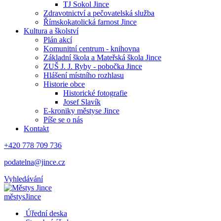
TJ Sokol Jince
Zdravotnictví a pečovatelská služba
Římskokatolická farnost Jince
Kultura a školství
Plán akcí
Komunitní centrum - knihovna
Základní škola a Mateřská škola Jince
ZUŠ J. J. Ryby - pobočka Jince
Hlášení místního rozhlasu
Historie obce
Historické fotografie
Josef Slavík
E-kroniky městyse Jince
Píše se o nás
Kontakt
+420 778 709 736
podatelna@jince.cz
Vyhledávání
městys
Jince
Úřední deska