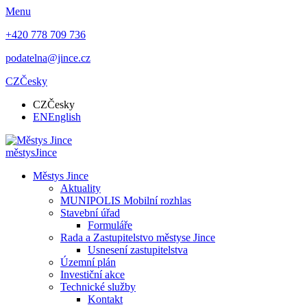
Menu
+420 778 709 736
podatelna@jince.cz
CZ
Česky
CZ
Česky
EN
English
městys
Jince
Městys Jince
Aktuality
MUNIPOLIS Mobilní rozhlas
Stavební úřad
Formuláře
Rada a Zastupitelstvo městyse Jince
Usnesení zastupitelstva
Územní plán
Investiční akce
Technické služby
Kontakt