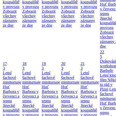
koupaliště
koupaliště
koupaliště
koupaliště
koupaliště
Huť Barb
v provozu
v provozu
v provozu
v provozu
v provozu
v červenc
Zobrazit
Zobrazit
Zobrazit
Zobrazit
Zobrazit
srpnu
všechny
všechny
všechny
všechny
všechny
Jinecké
záznamy
záznamy
záznamy
záznamy
záznamy
koupališt
ze dne
ze dne
ze dne
ze dne
ze dne
provozu
Zobrazit
všechny
záznamy 
dne
22
5
Drátování
17
18
19
20
21
workshop
3
3
3
3
3
Barboře
Letní
Letní
Letní
Letní
Letní
Letní kino
šachové
šachové
šachové
šachové
šachové
film Něk
miniturnaje
miniturnaje
miniturnaje
miniturnaje
miniturnaje
to rád v
Huť
Huť
Huť
Huť
Huť
Plzni
Let
Barbora v
Barbora v
Barbora v
Barbora v
Barbora v
šachové
červenci a
červenci a
červenci a
červenci a
červenci a
miniturna
srpnu
srpnu
srpnu
srpnu
srpnu
Huť Barb
Jinecké
Jinecké
Jinecké
Jinecké
Jinecké
v červenc
koupaliště
koupaliště
koupaliště
koupaliště
koupaliště
srpnu
v provozu
v provozu
v provozu
v provozu
v provozu