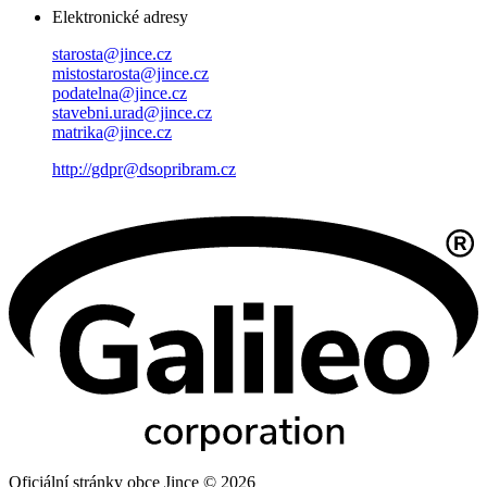
Elektronické adresy
starosta@jince.cz
mistostarosta@jince.cz
podatelna@jince.cz
stavebni.urad@jince.cz
matrika@jince.cz
http://gdpr@dsopribram.cz
Oficiální stránky obce Jince © 2026