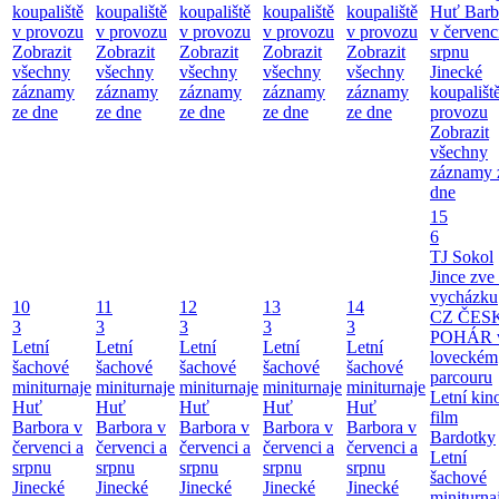
koupaliště
koupaliště
koupaliště
koupaliště
koupaliště
Huť Barb
v provozu
v provozu
v provozu
v provozu
v provozu
v červenc
Zobrazit
Zobrazit
Zobrazit
Zobrazit
Zobrazit
srpnu
všechny
všechny
všechny
všechny
všechny
Jinecké
záznamy
záznamy
záznamy
záznamy
záznamy
koupališt
ze dne
ze dne
ze dne
ze dne
ze dne
provozu
Zobrazit
všechny
záznamy 
dne
15
6
TJ Sokol
Jince zve
vycházku
10
11
12
13
14
CZ ČES
3
3
3
3
3
POHÁR 
Letní
Letní
Letní
Letní
Letní
loveckém
šachové
šachové
šachové
šachové
šachové
parcouru
miniturnaje
miniturnaje
miniturnaje
miniturnaje
miniturnaje
Letní kino
Huť
Huť
Huť
Huť
Huť
film
Barbora v
Barbora v
Barbora v
Barbora v
Barbora v
Bardotky
červenci a
červenci a
červenci a
červenci a
červenci a
Letní
srpnu
srpnu
srpnu
srpnu
srpnu
šachové
Jinecké
Jinecké
Jinecké
Jinecké
Jinecké
miniturna