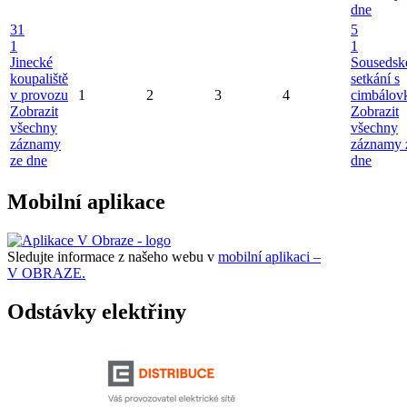
dne
31
5
1
1
Jinecké
Sousedsk
koupaliště
setkání s
v provozu
1
2
3
4
cimbálov
Zobrazit
Zobrazit
všechny
všechny
záznamy
záznamy 
ze dne
dne
Mobilní aplikace
Sledujte informace z našeho webu v
mobilní aplikaci –
V OBRAZE.
Odstávky elektřiny