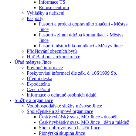
Informace TS
Re-use centrum
Vyhlášky a nařízení
Pasporty
Pasport a projekt dopravního značení - Městys
Jince
Pasport - zimní údržba komunikací - Městys
Jince
Pasport místních komunikací - Městys Jince
Přidělování obecních bytů
Huť Barbora - rekonstrukce
Úřad městyse Jince
Povinné informace
Poskytování informací dle zák. č. 106⁄1999 Sb.
Úřední deska
E-podatelna
Czech Point
Informace o ochraně osobních údajů
Služby a organizace
Vodohospodářské služby městyse Jince
Společenské a zájmové organizace
Český rybářský svaz, MO Jince - dospělí
Český rybářský svaz, MO Jince - děti a mládež
Sbor dobrovolných hasičů Jince
Pionýrská skupina Jince