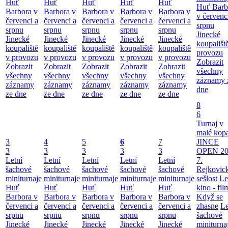
Huť
Huť
Huť
Huť
Huť
Huť Barb
Barbora v
Barbora v
Barbora v
Barbora v
Barbora v
v červenc
červenci a
červenci a
červenci a
červenci a
červenci a
srpnu
srpnu
srpnu
srpnu
srpnu
srpnu
Jinecké
Jinecké
Jinecké
Jinecké
Jinecké
Jinecké
koupališt
koupaliště
koupaliště
koupaliště
koupaliště
koupaliště
provozu
v provozu
v provozu
v provozu
v provozu
v provozu
Zobrazit
Zobrazit
Zobrazit
Zobrazit
Zobrazit
Zobrazit
všechny
všechny
všechny
všechny
všechny
všechny
záznamy 
záznamy
záznamy
záznamy
záznamy
záznamy
dne
ze dne
ze dne
ze dne
ze dne
ze dne
8
6
Turnaj v
malé kop
3
4
5
6
7
JINCE
3
3
3
3
3
OPEN 20
Letní
Letní
Letní
Letní
Letní
7.
šachové
šachové
šachové
šachové
šachové
Rejkovic
miniturnaje
miniturnaje
miniturnaje
miniturnaje
miniturnaje
sešlost
Le
Huť
Huť
Huť
Huť
Huť
kino - fil
Barbora v
Barbora v
Barbora v
Barbora v
Barbora v
Když se
červenci a
červenci a
červenci a
červenci a
červenci a
zhasne
Le
srpnu
srpnu
srpnu
srpnu
srpnu
šachové
Jinecké
Jinecké
Jinecké
Jinecké
Jinecké
miniturna