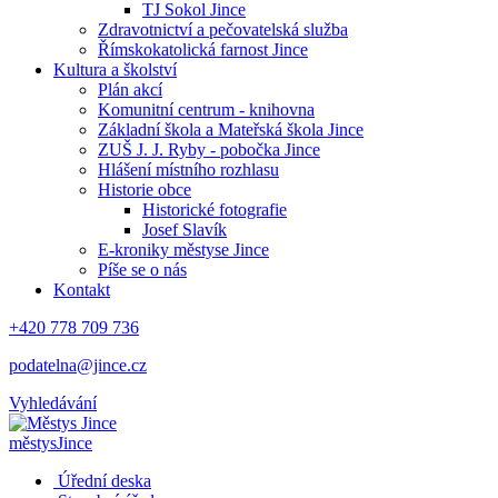
TJ Sokol Jince
Zdravotnictví a pečovatelská služba
Římskokatolická farnost Jince
Kultura a školství
Plán akcí
Komunitní centrum - knihovna
Základní škola a Mateřská škola Jince
ZUŠ J. J. Ryby - pobočka Jince
Hlášení místního rozhlasu
Historie obce
Historické fotografie
Josef Slavík
E-kroniky městyse Jince
Píše se o nás
Kontakt
+420 778 709 736
podatelna@jince.cz
Vyhledávání
městys
Jince
Úřední deska