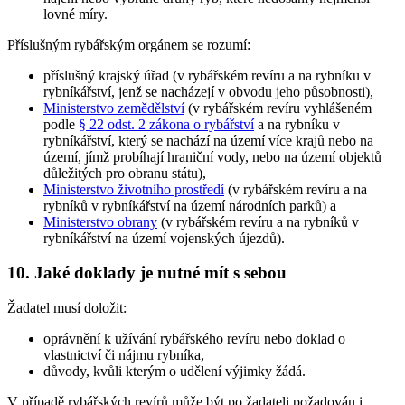
lovné míry.
Příslušným rybářským orgánem
se rozumí:
příslušný krajský úřad (v rybářském revíru a na rybníku v
rybníkářství, jenž se nacházejí v obvodu jeho působnosti),
Ministerstvo zemědělství
(v rybářském revíru vyhlášeném
podle
§ 22 odst. 2 zákona o rybářství
a na rybníku v
rybníkářství, který se nachází na území více krajů nebo na
území, jímž probíhají hraniční vody, nebo na území objektů
důležitých pro obranu státu),
Ministerstvo životního prostředí
(v rybářském revíru a na
rybníků v rybníkářství na území národních parků) a
Ministerstvo obrany
(v rybářském revíru a na rybníků v
rybníkářství na území vojenských újezdů).
10. Jaké doklady je nutné mít s sebou
Žadatel musí doložit:
oprávnění k užívání rybářského revíru nebo doklad o
vlastnictví či nájmu rybníka,
důvody, kvůli kterým o udělení výjimky žádá.
V případě rybářských revírů může být po žadateli požadován i