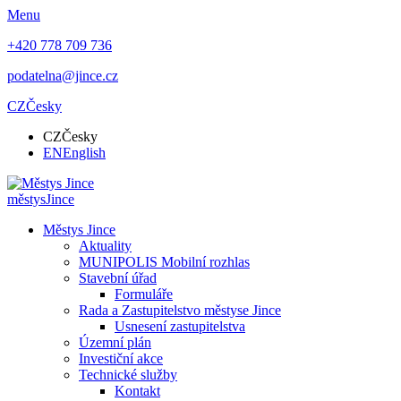
Menu
+420 778 709 736
podatelna@jince.cz
CZ
Česky
CZ
Česky
EN
English
městys
Jince
Městys Jince
Aktuality
MUNIPOLIS Mobilní rozhlas
Stavební úřad
Formuláře
Rada a Zastupitelstvo městyse Jince
Usnesení zastupitelstva
Územní plán
Investiční akce
Technické služby
Kontakt