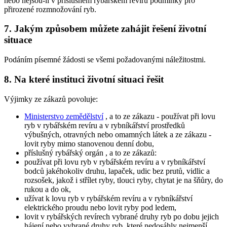
nebo nejsou-li v příslušném rybářském revíru podmínky pro
přirozené rozmnožování ryb.
7. Jakým způsobem můžete zahájit řešení životní
situace
Podáním písemné žádosti se všemi požadovanými náležitostmi.
8. Na které instituci životní situaci řešit
Výjimky ze zákazů povoluje:
Ministerstvo zemědělství
, a to ze zákazu - používat při lovu
ryb v rybářském revíru a v rybníkářství prostředků
výbušných, otravných nebo omamných látek a ze zákazu -
lovit ryby mimo stanovenou denní dobu,
příslušný rybářský orgán
, a to ze zákazů:
používat při lovu ryb v rybářském revíru a v rybníkářství
bodců jakéhokoliv druhu, lapaček, udic bez prutů, vidlic a
rozsošek, jakož i střílet ryby, tlouci ryby, chytat je na šňůry, do
rukou a do ok,
užívat k lovu ryb v rybářském revíru a v rybníkářství
elektrického proudu nebo lovit ryby pod ledem,
lovit v rybářských revírech vybrané druhy ryb po dobu jejich
hájení nebo vybrané druhy ryb, které nedosáhly nejmenší