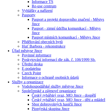
Informace TS
Re-use centrum
Vyhlášky a nařízení
Pasporty
Pasport a projekt dopravního značení - Městys
Jince
Pasport - zimní údržba komunikací - Městys
Jince
Pasport místních komunikací - Městys Jince
Přidělování obecních bytů
Huť Barbora - rekonstrukce
Úřad městyse Jince
Povinné informace
Poskytování informací dle zák. č. 106⁄1999 Sb.
Úřední deska
E-podatelna
Czech Point
Informace o ochraně osobních údajů
Služby a organizace
Vodohospodářské služby městyse Jince
Společenské a zájmové organizace
Český rybářský svaz, MO Jince - dospělí
Český rybářský svaz, MO Jince - děti a mládež
Sbor dobrovolných hasičů Jince
Pionýrská skupina Jince