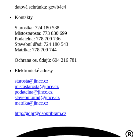
datová schránka: gewb4e4
Kontakty
Starostka: 724 180 538
Místostarosta: 773 830 699
Podatelna: 778 709 736
Stavební úřad: 724 180 543
Matrika: 778 709 744
Ochrana os. údajů: 604 216 781
Elektronické adresy
starosta@jince.cz
mistostarosta@jince.cz
podatelna@jince.cz
stavebni.urad@jince.cz
matrika@jince.cz
http://gdpr@dsopribram.cz