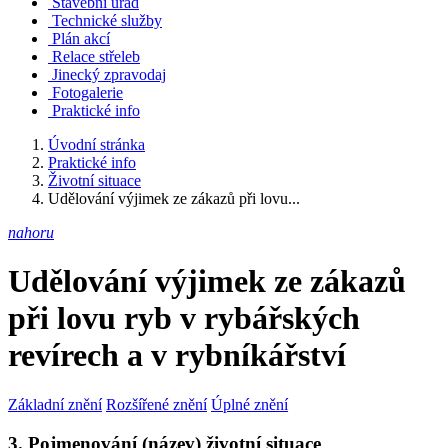
Stavební úřad
Technické služby
Plán akcí
Relace střeleb
Jinecký zpravodaj
Fotogalerie
Praktické info
Úvodní stránka
Praktické info
Životní situace
Udělování výjimek ze zákazů při lovu...
nahoru
Udělování výjimek ze zákazů
při lovu ryb v rybářských
revírech a v rybníkářství
Základní znění
Rozšířené znění
Úplné znění
3. Pojmenování (název) životní situace