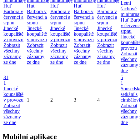
miniturnaje
miniturnaje
miniturnaje
miniturnaje
miniturnaje
Letní
Huť
Huť
Huť
Huť
Huť
šachové
Barbora v
Barbora v
Barbora v
Barbora v
Barbora v
miniturna
červenci a
červenci a
červenci a
červenci a
červenci a
Huť Barb
srpnu
srpnu
srpnu
srpnu
srpnu
v červenc
Jinecké
Jinecké
Jinecké
Jinecké
Jinecké
srpnu
koupaliště
koupaliště
koupaliště
koupaliště
koupaliště
Jinecké
v provozu
v provozu
v provozu
v provozu
v provozu
koupališt
Zobrazit
Zobrazit
Zobrazit
Zobrazit
Zobrazit
provozu
všechny
všechny
všechny
všechny
všechny
Zobrazit
záznamy
záznamy
záznamy
záznamy
záznamy
všechny
ze dne
ze dne
ze dne
ze dne
ze dne
záznamy 
dne
31
5
1
1
Jinecké
Sousedsk
koupaliště
setkání s
v provozu
1
2
3
4
cimbálov
Zobrazit
Zobrazit
všechny
všechny
záznamy
záznamy 
ze dne
dne
Mobilní aplikace