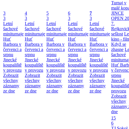
Turnaj v
malé kop
3
4
5
6
7
JINCE
3
3
3
3
3
OPEN 20
Letní
Letní
Letní
Letní
Letní
7.
šachové
šachové
šachové
šachové
šachové
Rejkovic
miniturnaje
miniturnaje
miniturnaje
miniturnaje
miniturnaje
sešlost
Le
Huť
Huť
Huť
Huť
Huť
kino - fil
Barbora v
Barbora v
Barbora v
Barbora v
Barbora v
Když se
červenci a
červenci a
červenci a
červenci a
červenci a
zhasne
Le
srpnu
srpnu
srpnu
srpnu
srpnu
šachové
Jinecké
Jinecké
Jinecké
Jinecké
Jinecké
miniturna
koupaliště
koupaliště
koupaliště
koupaliště
koupaliště
Huť Barb
v provozu
v provozu
v provozu
v provozu
v provozu
v červenc
Zobrazit
Zobrazit
Zobrazit
Zobrazit
Zobrazit
srpnu
všechny
všechny
všechny
všechny
všechny
Jinecké
záznamy
záznamy
záznamy
záznamy
záznamy
koupališt
ze dne
ze dne
ze dne
ze dne
ze dne
provozu
Zobrazit
všechny
záznamy 
dne
15
6
TJ Sokol