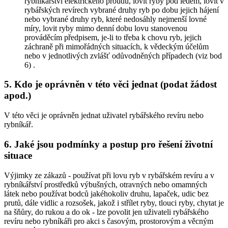
rybníkářství elektrického proudu, lovit ryby pod ledem, lovit v
rybářských revírech vybrané druhy ryb po dobu jejich hájení
nebo vybrané druhy ryb, které nedosáhly nejmenší lovné
míry, lovit ryby mimo denní dobu lovu stanovenou
prováděcím předpisem,
je-li to třeba k chovu ryb, jejich
záchraně při mimořádných situacích, k vědeckým účelům
nebo v jednotlivých zvlášť odůvodněných případech (viz bod
6)
.
5. Kdo je oprávněn v této věci jednat (podat žádost
apod.)
V této věci je oprávněn jednat uživatel rybářského revíru nebo
rybníkář.
6. Jaké jsou podmínky a postup pro řešení životní
situace
Výjimky ze zákazů -
používat při lovu ryb v rybářském revíru a v
rybníkářství prostředků výbušných, otravných nebo omamných
látek nebo používat bodců jakéhokoliv druhu, lapaček, udic bez
prutů, dále vidlic a rozsošek, jakož i střílet ryby, tlouci ryby, chytat je
na šňůry, do rukou a do ok
- lze povolit jen uživateli rybářského
revíru nebo rybníkáři pro akci s časovým, prostorovým a věcným