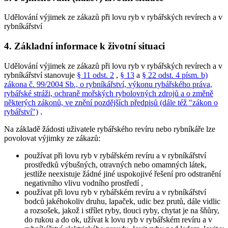
Udělování výjimek ze zákazů při lovu ryb v rybářských revírech a v
rybníkářství
4. Základní informace k životní situaci
Udělování výjimek ze zákazů při lovu ryb v rybářských revírech a v
rybníkářství stanovuje
§ 11 odst. 2
,
§ 13
a
§ 22 odst. 4 písm. b)
zákona č. 99/2004 Sb., o rybníkářství, výkonu rybářského práva,
rybářské stráži, ochraně mořských rybolovných zdrojů a o změně
některých zákonů, ve znění pozdějších předpisů (dále též "zákon o
rybářství")
.
Na základě žádosti uživatele rybářského revíru nebo rybníkáře lze
povolovat výjimky ze zákazů:
používat při lovu ryb v rybářském revíru a v rybníkářství
prostředků výbušných, otravných nebo omamných látek,
jestliže neexistuje žádné jiné uspokojivé řešení pro odstranění
negativního vlivu vodního prostředí
,
používat při lovu ryb v rybářském revíru a v rybníkářství
bodců jakéhokoliv druhu, lapaček, udic bez prutů, dále vidlic
a rozsošek, jakož i střílet ryby, tlouci ryby, chytat je na šňůry,
do rukou a do ok, užívat k lovu ryb v rybářském revíru a v