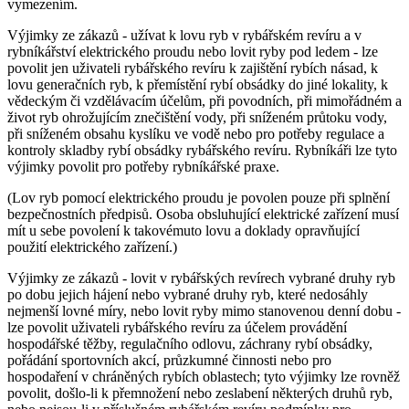
vymezením.
Výjimky ze zákazů -
užívat k lovu ryb v rybářském revíru a v
rybníkářství elektrického proudu nebo lovit ryby pod ledem
- lze
povolit jen uživateli rybářského revíru k zajištění rybích násad, k
lovu generačních ryb, k přemístění rybí obsádky do jiné lokality, k
vědeckým či vzdělávacím účelům, při povodních, při mimořádném a
život ryb ohrožujícím znečištění vody, při sníženém průtoku vody,
při sníženém obsahu kyslíku ve vodě nebo pro potřeby regulace a
kontroly skladby rybí obsádky rybářského revíru. Rybníkáři lze tyto
výjimky povolit pro potřeby rybníkářské praxe.
(Lov ryb pomocí elektrického proudu je povolen pouze při splnění
bezpečnostních předpisů. Osoba obsluhující elektrické zařízení musí
mít u sebe povolení k takovémuto lovu a doklady opravňující
použití elektrického zařízení.)
Výjimky ze zákazů -
lovit v rybářských revírech vybrané druhy ryb
po dobu jejich hájení nebo vybrané druhy ryb, které nedosáhly
nejmenší lovné míry, nebo lovit ryby mimo stanovenou denní dobu
-
lze povolit uživateli rybářského revíru za účelem provádění
hospodářské těžby, regulačního odlovu, záchrany rybí obsádky,
pořádání sportovních akcí, průzkumné činnosti nebo pro
hospodaření v chráněných rybích oblastech; tyto výjimky lze rovněž
povolit, došlo-li k přemnožení nebo zeslabení některých druhů ryb,