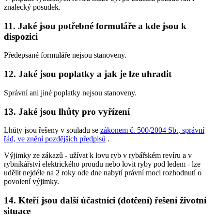
znalecký posudek.
11. Jaké jsou potřebné formuláře a kde jsou k
dispozici
Předepsané formuláře nejsou stanoveny.
12. Jaké jsou poplatky a jak je lze uhradit
Správní ani jiné poplatky nejsou stanoveny.
13. Jaké jsou lhůty pro vyřízení
Lhůty jsou řešeny v souladu se
zákonem č. 500/2004 Sb., správní
řád, ve znění pozdějších předpisů
.
Výjimky ze zákazů -
užívat k lovu ryb v rybářském revíru a v
rybníkářství elektrického proudu nebo lovit ryby pod ledem
- lze
udělit nejdéle na 2 roky ode dne nabytí právní moci rozhodnutí o
povolení výjimky.
14. Kteří jsou další účastníci (dotčení) řešení životní
situace