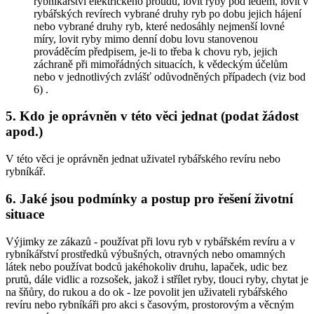
rybníkářství elektrického proudu, lovit ryby pod ledem, lovit v
rybářských revírech vybrané druhy ryb po dobu jejich hájení
nebo vybrané druhy ryb, které nedosáhly nejmenší lovné
míry, lovit ryby mimo denní dobu lovu stanovenou
prováděcím předpisem,
je-li to třeba k chovu ryb, jejich
záchraně při mimořádných situacích, k vědeckým účelům
nebo v jednotlivých zvlášť odůvodněných případech (viz bod
6)
.
5. Kdo je oprávněn v této věci jednat (podat žádost
apod.)
V této věci je oprávněn jednat uživatel rybářského revíru nebo
rybníkář.
6. Jaké jsou podmínky a postup pro řešení životní
situace
Výjimky ze zákazů -
používat při lovu ryb v rybářském revíru a v
rybníkářství prostředků výbušných, otravných nebo omamných
látek nebo používat bodců jakéhokoliv druhu, lapaček, udic bez
prutů, dále vidlic a rozsošek, jakož i střílet ryby, tlouci ryby, chytat je
na šňůry, do rukou a do ok
- lze povolit jen uživateli rybářského
revíru nebo rybníkáři pro akci s časovým, prostorovým a věcným