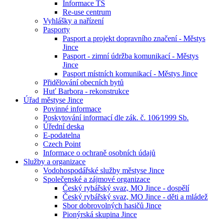
Informace TS
Re-use centrum
Vyhlášky a nařízení
Pasporty
Pasport a projekt dopravního značení - Městys
Jince
Pasport - zimní údržba komunikací - Městys
Jince
Pasport místních komunikací - Městys Jince
Přidělování obecních bytů
Huť Barbora - rekonstrukce
Úřad městyse Jince
Povinné informace
Poskytování informací dle zák. č. 106⁄1999 Sb.
Úřední deska
E-podatelna
Czech Point
Informace o ochraně osobních údajů
Služby a organizace
Vodohospodářské služby městyse Jince
Společenské a zájmové organizace
Český rybářský svaz, MO Jince - dospělí
Český rybářský svaz, MO Jince - děti a mládež
Sbor dobrovolných hasičů Jince
Pionýrská skupina Jince