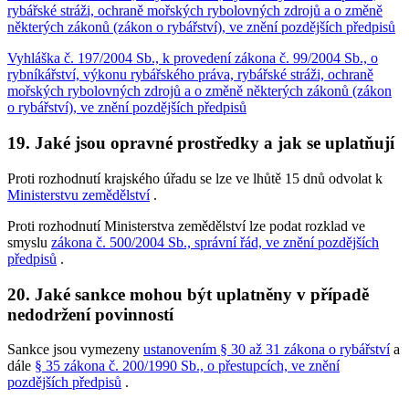
rybářské stráži, ochraně mořských rybolovných zdrojů a o změně
některých zákonů (zákon o rybářství), ve znění pozdějších předpisů
Vyhláška č. 197/2004 Sb., k provedení zákona č. 99/2004 Sb., o
rybníkářství, výkonu rybářského práva, rybářské stráži, ochraně
mořských rybolovných zdrojů a o změně některých zákonů (zákon
o rybářství), ve znění pozdějších předpisů
19. Jaké jsou opravné prostředky a jak se uplatňují
Proti rozhodnutí krajského úřadu se lze ve lhůtě 15 dnů odvolat k
Ministerstvu zemědělství
.
Proti rozhodnutí Ministerstva zemědělství lze podat rozklad ve
smyslu
zákona č. 500/2004 Sb., správní řád, ve znění pozdějších
předpisů
.
20. Jaké sankce mohou být uplatněny v případě
nedodržení povinností
Sankce jsou vymezeny
ustanovením § 30 až 31 zákona o rybářství
a
dále
§ 35 zákona č. 200/1990 Sb., o přestupcích, ve znění
pozdějších předpisů
.