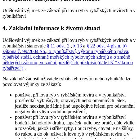
Udělování výjimek ze zákazů při lovu ryb v rybářských revírech a v
rybníkářství
4. Základní informace k životní situaci
Udělování výjimek ze zákazů při lovu ryb v rybářských revírech a v
rybníkářství stanovuje
§ 11 odst. 2
,
§ 13
a
§ 22 odst. 4 písm. b)
zákona č. 99/2004 Sb., o rybníkářství, výkonu rybářského práva,
rybářské stráži, ochraně mořských rybolovných zdrojů a o změně
některých zákonů, ve znění pozdějších předpisů (dále též "zákon o
rybářství")
.
Na základě žádosti uživatele rybářského revíru nebo rybníkáře lze
povolovat výjimky ze zákazů:
používat při lovu ryb v rybářském revíru a v rybníkářství
prostředků výbušných, otravných nebo omamných látek,
jestliže neexistuje žádné jiné uspokojivé řešení pro odstranění
negativního vlivu vodního prostředí
,
používat při lovu ryb v rybářském revíru a v rybníkářství
bodců jakéhokoliv druhu, lapaček, udic bez prutů, dále vidlic
a rozsošek, jakož i střílet ryby, tlouci ryby, chytat je na šňůry,
do rukou a do ok, užívat k lovu ryb v rybářském revíru a v