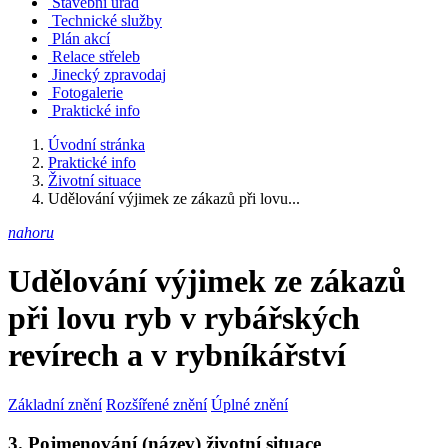
Stavební úřad
Technické služby
Plán akcí
Relace střeleb
Jinecký zpravodaj
Fotogalerie
Praktické info
Úvodní stránka
Praktické info
Životní situace
Udělování výjimek ze zákazů při lovu...
nahoru
Udělování výjimek ze zákazů
při lovu ryb v rybářských
revírech a v rybníkářství
Základní znění
Rozšířené znění
Úplné znění
3. Pojmenování (název) životní situace