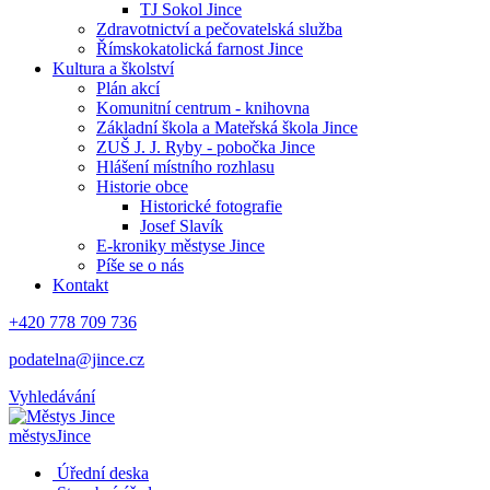
TJ Sokol Jince
Zdravotnictví a pečovatelská služba
Římskokatolická farnost Jince
Kultura a školství
Plán akcí
Komunitní centrum - knihovna
Základní škola a Mateřská škola Jince
ZUŠ J. J. Ryby - pobočka Jince
Hlášení místního rozhlasu
Historie obce
Historické fotografie
Josef Slavík
E-kroniky městyse Jince
Píše se o nás
Kontakt
+420 778 709 736
podatelna@jince.cz
Vyhledávání
městys
Jince
Úřední deska