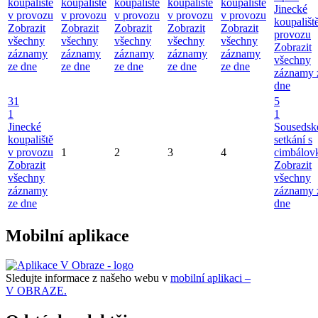
koupaliště
koupaliště
koupaliště
koupaliště
koupaliště
Jinecké
v provozu
v provozu
v provozu
v provozu
v provozu
koupališt
Zobrazit
Zobrazit
Zobrazit
Zobrazit
Zobrazit
provozu
všechny
všechny
všechny
všechny
všechny
Zobrazit
záznamy
záznamy
záznamy
záznamy
záznamy
všechny
ze dne
ze dne
ze dne
ze dne
ze dne
záznamy 
dne
31
5
1
1
Jinecké
Sousedsk
koupaliště
setkání s
v provozu
1
2
3
4
cimbálov
Zobrazit
Zobrazit
všechny
všechny
záznamy
záznamy 
ze dne
dne
Mobilní aplikace
Sledujte informace z našeho webu v
mobilní aplikaci –
V OBRAZE.