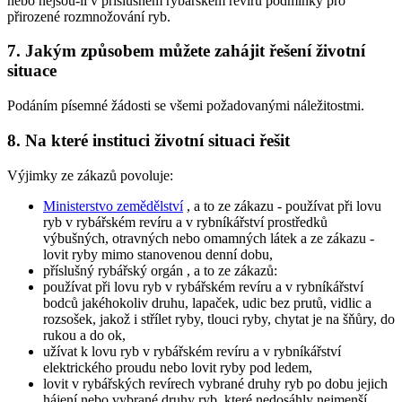
nebo nejsou-li v příslušném rybářském revíru podmínky pro
přirozené rozmnožování ryb.
7. Jakým způsobem můžete zahájit řešení životní
situace
Podáním písemné žádosti se všemi požadovanými náležitostmi.
8. Na které instituci životní situaci řešit
Výjimky ze zákazů povoluje:
Ministerstvo zemědělství
, a to ze zákazu - používat při lovu
ryb v rybářském revíru a v rybníkářství prostředků
výbušných, otravných nebo omamných látek a ze zákazu -
lovit ryby mimo stanovenou denní dobu,
příslušný rybářský orgán
, a to ze zákazů:
používat při lovu ryb v rybářském revíru a v rybníkářství
bodců jakéhokoliv druhu, lapaček, udic bez prutů, vidlic a
rozsošek, jakož i střílet ryby, tlouci ryby, chytat je na šňůry, do
rukou a do ok,
užívat k lovu ryb v rybářském revíru a v rybníkářství
elektrického proudu nebo lovit ryby pod ledem,
lovit v rybářských revírech vybrané druhy ryb po dobu jejich
hájení nebo vybrané druhy ryb, které nedosáhly nejmenší