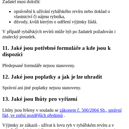
Žadatel musí doložit:
oprávnění k užívání rybářského revíru nebo doklad o
vlastnictví či nájmu rybníka,
důvody, kvůli kterým o udělení výjimky žádá.
V případě rybářských revírů může být po žadateli požadován i
znalecký posudek.
11. Jaké jsou potřebné formuláře a kde jsou k
dispozici
Předepsané formuláře nejsou stanoveny.
12. Jaké jsou poplatky a jak je lze uhradit
Správní ani jiné poplatky nejsou stanoveny.
13. Jaké jsou lhůty pro vyřízení
Lhůty jsou řešeny v souladu se
zákonem č. 500/2004 Sb., správní
řád, ve znění pozdějších předpisů
.
Výjimky ze zákazů -
užívat k lovu ryb v rybářském revíru a v