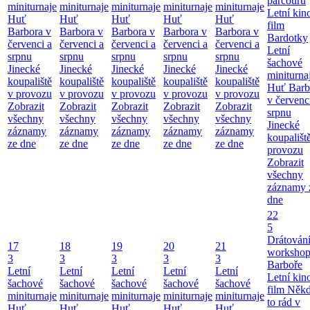
parcouru
miniturnaje
miniturnaje
miniturnaje
miniturnaje
miniturnaje
Letní kino
Huť
Huť
Huť
Huť
Huť
film
Barbora v
Barbora v
Barbora v
Barbora v
Barbora v
Bardotky
červenci a
červenci a
červenci a
červenci a
červenci a
Letní
srpnu
srpnu
srpnu
srpnu
srpnu
šachové
Jinecké
Jinecké
Jinecké
Jinecké
Jinecké
miniturna
koupaliště
koupaliště
koupaliště
koupaliště
koupaliště
Huť Barb
v provozu
v provozu
v provozu
v provozu
v provozu
v červenc
Zobrazit
Zobrazit
Zobrazit
Zobrazit
Zobrazit
srpnu
všechny
všechny
všechny
všechny
všechny
Jinecké
záznamy
záznamy
záznamy
záznamy
záznamy
koupališt
ze dne
ze dne
ze dne
ze dne
ze dne
provozu
Zobrazit
všechny
záznamy 
dne
22
5
Drátování
17
18
19
20
21
workshop
3
3
3
3
3
Barboře
Letní
Letní
Letní
Letní
Letní
Letní kino
šachové
šachové
šachové
šachové
šachové
film Něk
miniturnaje
miniturnaje
miniturnaje
miniturnaje
miniturnaje
to rád v
Huť
Huť
Huť
Huť
Huť