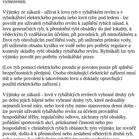
vymezením.
Výjimky ze zákazů -
užívat k lovu ryb v rybářském revíru a v
rybníkářství elektrického proudu nebo lovit ryby pod ledem
- lze
povolit jen uživateli rybářského revíru k zajištění rybích násad, k
lovu generačních ryb, k přemístění rybí obsádky do jiné lokality, k
vědeckým či vzdělávacím účelům, při povodních, při mimořádném a
život ryb ohrožujícím znečištění vody, při sníženém průtoku vody,
při sníženém obsahu kyslíku ve vodě nebo pro potřeby regulace a
kontroly skladby rybí obsádky rybářského revíru. Rybníkáři lze tyto
výjimky povolit pro potřeby rybníkářské praxe.
(Lov ryb pomocí elektrického proudu je povolen pouze při splnění
bezpečnostních předpisů. Osoba obsluhující elektrické zařízení musí
mít u sebe povolení k takovémuto lovu a doklady opravňující
použití elektrického zařízení.)
Výjimky ze zákazů -
lovit v rybářských revírech vybrané druhy ryb
po dobu jejich hájení nebo vybrané druhy ryb, které nedosáhly
nejmenší lovné míry, nebo lovit ryby mimo stanovenou denní dobu
-
lze povolit uživateli rybářského revíru za účelem provádění
hospodářské těžby, regulačního odlovu, záchrany rybí obsádky,
pořádání sportovních akcí, průzkumné činnosti nebo pro
hospodaření v chráněných rybích oblastech; tyto výjimky lze rovněž
povolit, došlo-li k přemnožení nebo zeslabení některých druhů ryb,