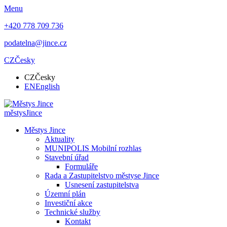
Menu
+420 778 709 736
podatelna@jince.cz
CZ
Česky
CZ
Česky
EN
English
městys
Jince
Městys Jince
Aktuality
MUNIPOLIS Mobilní rozhlas
Stavební úřad
Formuláře
Rada a Zastupitelstvo městyse Jince
Usnesení zastupitelstva
Územní plán
Investiční akce
Technické služby
Kontakt