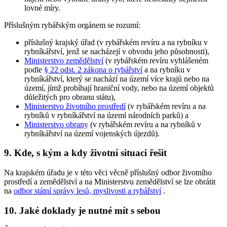
lovné míry.
Příslušným rybářským orgánem
se rozumí:
příslušný krajský úřad (v rybářském revíru a na rybníku v
rybníkářství, jenž se nacházejí v obvodu jeho působnosti),
Ministerstvo zemědělství
(v rybářském revíru vyhlášeném
podle
§ 22 odst. 2 zákona o rybářství
a na rybníku v
rybníkářství, který se nachází na území více krajů nebo na
území, jímž probíhají hraniční vody, nebo na území objektů
důležitých pro obranu státu),
Ministerstvo životního prostředí
(v rybářském revíru a na
rybníků v rybníkářství na území národních parků) a
Ministerstvo obrany
(v rybářském revíru a na rybníků v
rybníkářství na území vojenských újezdů).
9. Kde, s kým a kdy životní situaci řešit
Na krajském úřadu je v této věci věcně příslušný odbor životního
prostředí a zemědělství a na Ministerstvu zemědělství se lze obrátit
na
odbor státní správy lesů, myslivosti a rybářství
.
10. Jaké doklady je nutné mít s sebou