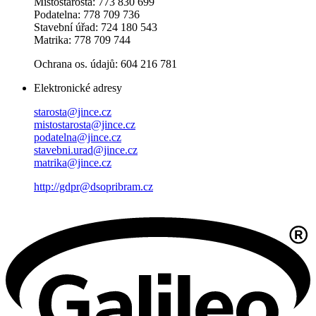
Místostarosta: 773 830 699
Podatelna: 778 709 736
Stavební úřad: 724 180 543
Matrika: 778 709 744
Ochrana os. údajů: 604 216 781
Elektronické adresy
starosta@jince.cz
mistostarosta@jince.cz
podatelna@jince.cz
stavebni.urad@jince.cz
matrika@jince.cz
http://gdpr@dsopribram.cz