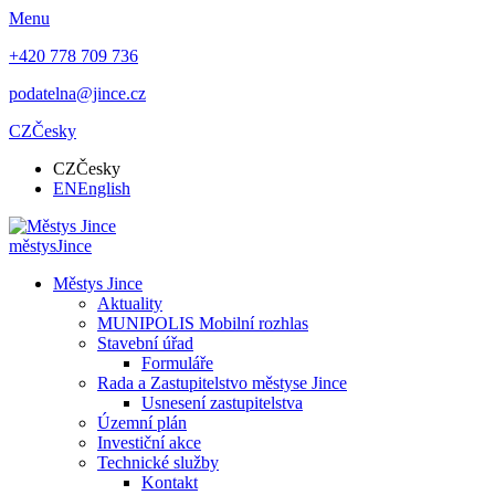
Menu
+420 778 709 736
podatelna@jince.cz
CZ
Česky
CZ
Česky
EN
English
městys
Jince
Městys Jince
Aktuality
MUNIPOLIS Mobilní rozhlas
Stavební úřad
Formuláře
Rada a Zastupitelstvo městyse Jince
Usnesení zastupitelstva
Územní plán
Investiční akce
Technické služby
Kontakt