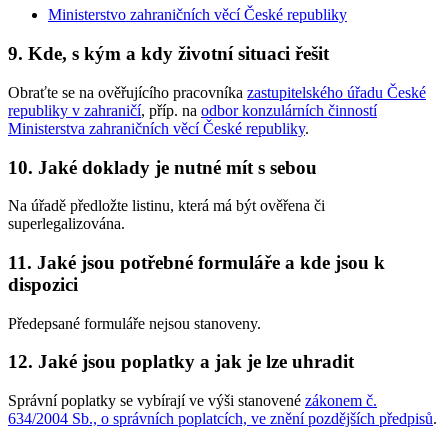
Ministerstvo zahraničních věcí České republiky
9. Kde, s kým a kdy životní situaci řešit
Obraťte se na ověřujícího pracovníka
zastupitelského úřadu České
republiky v zahraničí
, příp. na
odbor konzulárních činností
Ministerstva zahraničních věcí České republiky
.
10. Jaké doklady je nutné mít s sebou
Na úřadě předložte listinu, která má být ověřena či
superlegalizována.
11. Jaké jsou potřebné formuláře a kde jsou k
dispozici
Předepsané formuláře nejsou stanoveny.
12. Jaké jsou poplatky a jak je lze uhradit
Správní poplatky se vybírají ve výši stanovené
zákonem č.
634/2004 Sb., o správních poplatcích, ve znění pozdějších předpisů
.