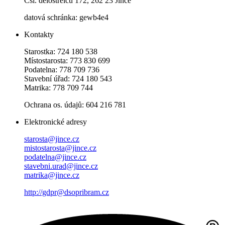
Čsl. dělostřelců 172, 262 23 Jince
datová schránka: gewb4e4
Kontakty
Starostka: 724 180 538
Místostarosta: 773 830 699
Podatelna: 778 709 736
Stavební úřad: 724 180 543
Matrika: 778 709 744
Ochrana os. údajů: 604 216 781
Elektronické adresy
starosta@jince.cz
mistostarosta@jince.cz
podatelna@jince.cz
stavebni.urad@jince.cz
matrika@jince.cz
http://gdpr@dsopribram.cz