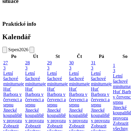
situace
Praktické info
Kalendář
Srpen
2026
Po
Út
St
Čt
Pá
So
27
28
29
30
31
1
3
3
3
3
3
3
Letní
Letní
Letní
Letní
Letní
Letní
šachové
šachové
šachové
šachové
šachové
šachové
miniturnaje
miniturnaje
miniturnaje
miniturnaje
miniturnaje
miniturna
Huť
Huť
Huť
Huť
Huť
Huť Barb
Barbora v
Barbora v
Barbora v
Barbora v
Barbora v
v červenc
červenci a
červenci a
červenci a
červenci a
červenci a
srpnu
srpnu
srpnu
srpnu
srpnu
srpnu
Jinecké
Jinecké
Jinecké
Jinecké
Jinecké
Jinecké
koupališt
koupaliště
koupaliště
koupaliště
koupaliště
koupaliště
provozu
v provozu
v provozu
v provozu
v provozu
v provozu
Zobrazit
Zobrazit
Zobrazit
Zobrazit
Zobrazit
Zobrazit
všechny