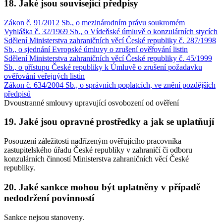
18. Jaké jsou související předpisy
Zákon č. 91/2012 Sb., o mezinárodním právu soukromém
Vyhláška č. 32/1969 Sb., o Vídeňské úmluvě o konzulárních stycích
Sdělení Ministerstva zahraničních věcí České republiky č. 287/1998
Sb., o sjednání Evropské úmluvy o zrušení ověřování listin
Sdělení Ministerstva zahraničních věcí České republiky č. 45/1999
Sb., o přístupu České republiky k Úmluvě o zrušení požadavku
ověřování veřejných listin
Zákon č. 634/2004 Sb., o správních poplatcích, ve znění pozdějších
předpisů
Dvoustranné smlouvy upravující osvobození od ověření
19. Jaké jsou opravné prostředky a jak se uplatňují
Posouzení záležitosti nadřízeným ověřujícího pracovníka
zastupitelského úřadu České republiky v zahraničí či odboru
konzulárních činností Ministerstva zahraničních věcí České
republiky.
20. Jaké sankce mohou být uplatněny v případě
nedodržení povinností
Sankce nejsou stanoveny.