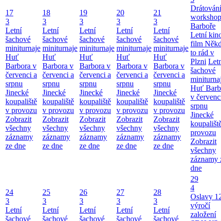
Drátování
17
18
19
20
21
workshop
3
3
3
3
3
Barboře
Letní
Letní
Letní
Letní
Letní
Letní kino
šachové
šachové
šachové
šachové
šachové
film Něk
miniturnaje
miniturnaje
miniturnaje
miniturnaje
miniturnaje
to rád v
Huť
Huť
Huť
Huť
Huť
Plzni
Let
Barbora v
Barbora v
Barbora v
Barbora v
Barbora v
šachové
červenci a
červenci a
červenci a
červenci a
červenci a
miniturna
srpnu
srpnu
srpnu
srpnu
srpnu
Huť Barb
Jinecké
Jinecké
Jinecké
Jinecké
Jinecké
v červenc
koupaliště
koupaliště
koupaliště
koupaliště
koupaliště
srpnu
v provozu
v provozu
v provozu
v provozu
v provozu
Jinecké
Zobrazit
Zobrazit
Zobrazit
Zobrazit
Zobrazit
koupališt
všechny
všechny
všechny
všechny
všechny
provozu
záznamy
záznamy
záznamy
záznamy
záznamy
Zobrazit
ze dne
ze dne
ze dne
ze dne
ze dne
všechny
záznamy 
dne
29
4
24
25
26
27
28
Oslavy 1
3
3
3
3
3
výročí
Letní
Letní
Letní
Letní
Letní
založení
šachové
šachové
šachové
šachové
šachové