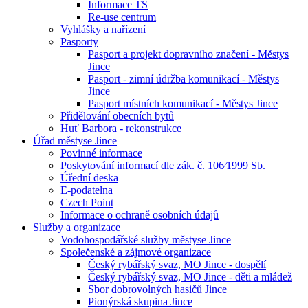
Informace TS
Re-use centrum
Vyhlášky a nařízení
Pasporty
Pasport a projekt dopravního značení - Městys
Jince
Pasport - zimní údržba komunikací - Městys
Jince
Pasport místních komunikací - Městys Jince
Přidělování obecních bytů
Huť Barbora - rekonstrukce
Úřad městyse Jince
Povinné informace
Poskytování informací dle zák. č. 106⁄1999 Sb.
Úřední deska
E-podatelna
Czech Point
Informace o ochraně osobních údajů
Služby a organizace
Vodohospodářské služby městyse Jince
Společenské a zájmové organizace
Český rybářský svaz, MO Jince - dospělí
Český rybářský svaz, MO Jince - děti a mládež
Sbor dobrovolných hasičů Jince
Pionýrská skupina Jince