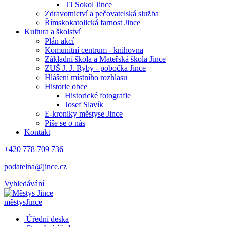
TJ Sokol Jince
Zdravotnictví a pečovatelská služba
Římskokatolická farnost Jince
Kultura a školství
Plán akcí
Komunitní centrum - knihovna
Základní škola a Mateřská škola Jince
ZUŠ J. J. Ryby - pobočka Jince
Hlášení místního rozhlasu
Historie obce
Historické fotografie
Josef Slavík
E-kroniky městyse Jince
Píše se o nás
Kontakt
+420 778 709 736
podatelna@jince.cz
Vyhledávání
městys
Jince
Úřední deska