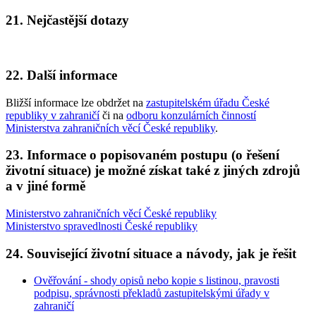
21. Nejčastější dotazy
22. Další informace
Bližší informace lze obdržet na
zastupitelském úřadu České
republiky v zahraničí
či na
odboru konzulárních činností
Ministerstva zahraničních věcí České republiky
.
23. Informace o popisovaném postupu (o řešení
životní situace) je možné získat také z jiných zdrojů
a v jiné formě
Ministerstvo zahraničních věcí České republiky
Ministerstvo spravedlnosti České republiky
24. Související životní situace a návody, jak je řešit
Ověřování - shody opisů nebo kopie s listinou, pravosti
podpisu, správnosti překladů zastupitelskými úřady v
zahraničí