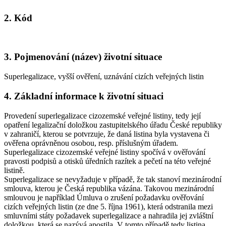
2. Kód
3. Pojmenování (název) životní situace
Superlegalizace, vyšší ověření, uznávání cizích veřejných listin
4. Základní informace k životní situaci
Provedení superlegalizace cizozemské veřejné listiny, tedy její
opatření legalizační doložkou zastupitelského úřadu České republiky
v zahraničí, kterou se potvrzuje, že daná listina byla vystavena či
ověřena oprávněnou osobou, resp. příslušným úřadem.
Superlegalizace cizozemské veřejné listiny spočívá v ověřování
pravosti podpisů a otisků úředních razítek a pečetí na této veřejné
listině.
Superlegalizace se nevyžaduje v případě, že tak stanoví mezinárodní
smlouva, kterou je Česká republika vázána. Takovou mezinárodní
smlouvou je například Úmluva o zrušení požadavku ověřování
cizích veřejných listin (ze dne 5. října 1961), která odstranila mezi
smluvními státy požadavek superlegalizace a nahradila jej zvláštní
doložkou, která se nazývá apostila. V tomto případě tedy listina