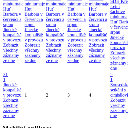
SDH Kře
miniturnaje
miniturnaje
miniturnaje
miniturnaje
miniturnaje
Letní
Huť
Huť
Huť
Huť
Huť
šachové
Barbora v
Barbora v
Barbora v
Barbora v
Barbora v
miniturna
červenci a
červenci a
červenci a
červenci a
červenci a
Huť Barb
srpnu
srpnu
srpnu
srpnu
srpnu
v červenc
Jinecké
Jinecké
Jinecké
Jinecké
Jinecké
srpnu
koupaliště
koupaliště
koupaliště
koupaliště
koupaliště
Jinecké
v provozu
v provozu
v provozu
v provozu
v provozu
koupališt
Zobrazit
Zobrazit
Zobrazit
Zobrazit
Zobrazit
provozu
všechny
všechny
všechny
všechny
všechny
Zobrazit
záznamy
záznamy
záznamy
záznamy
záznamy
všechny
ze dne
ze dne
ze dne
ze dne
ze dne
záznamy 
dne
31
5
1
1
Jinecké
Sousedsk
koupaliště
setkání s
v provozu
1
2
3
4
cimbálov
Zobrazit
Zobrazit
všechny
všechny
záznamy
záznamy 
ze dne
dne