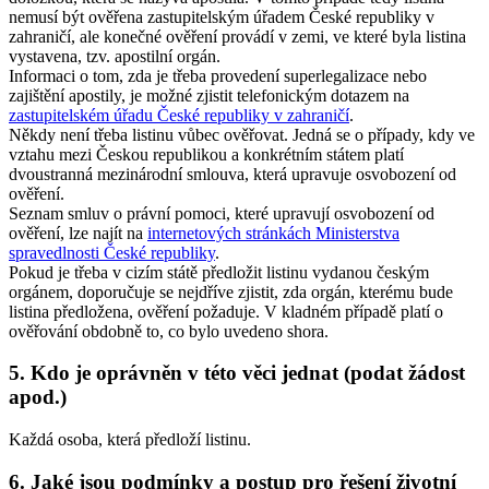
nemusí být ověřena zastupitelským úřadem České republiky v
zahraničí, ale konečné ověření provádí v zemi, ve které byla listina
vystavena, tzv. apostilní orgán.
Informaci o tom, zda je třeba provedení superlegalizace nebo
zajištění apostily, je možné zjistit telefonickým dotazem na
zastupitelském úřadu České republiky v zahraničí
.
Někdy není třeba listinu vůbec ověřovat. Jedná se o případy, kdy ve
vztahu mezi Českou republikou a konkrétním státem platí
dvoustranná mezinárodní smlouva, která upravuje osvobození od
ověření.
Seznam smluv o právní pomoci, které upravují osvobození od
ověření, lze najít na
internetových stránkách Ministerstva
spravedlnosti České republiky
.
Pokud je třeba v cizím státě předložit listinu vydanou českým
orgánem, doporučuje se nejdříve zjistit, zda orgán, kterému bude
listina předložena, ověření požaduje. V kladném případě platí o
ověřování obdobně to, co bylo uvedeno shora.
5. Kdo je oprávněn v této věci jednat (podat žádost
apod.)
Každá osoba, která předloží listinu.
6. Jaké jsou podmínky a postup pro řešení životní