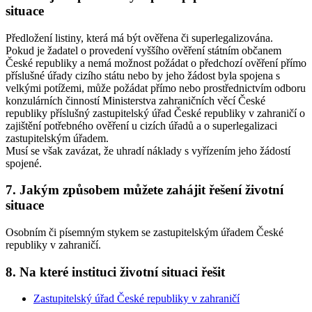
situace
Předložení listiny, která má být ověřena či superlegalizována.
Pokud je žadatel o provedení vyššího ověření státním občanem
České republiky a nemá možnost požádat o předchozí ověření přímo
příslušné úřady cizího státu nebo by jeho žádost byla spojena s
velkými potížemi, může požádat přímo nebo prostřednictvím odboru
konzulárních činností Ministerstva zahraničních věcí České
republiky příslušný zastupitelský úřad České republiky v zahraničí o
zajištění potřebného ověření u cizích úřadů a o superlegalizaci
zastupitelským úřadem.
Musí se však zavázat, že uhradí náklady s vyřízením jeho žádostí
spojené.
7. Jakým způsobem můžete zahájit řešení životní
situace
Osobním či písemným stykem se zastupitelským úřadem České
republiky v zahraničí.
8. Na které instituci životní situaci řešit
Zastupitelský úřad České republiky v zahraničí