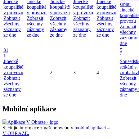
Jinecké
Jinecké
Jinecké
Jinecké
Jinecké
srpnu
koupaliště
koupaliště
koupaliště
koupaliště
koupaliště
Jinecké
v provozu
v provozu
v provozu
v provozu
v provozu
koupališt
Zobrazit
Zobrazit
Zobrazit
Zobrazit
Zobrazit
provozu
všechny
všechny
všechny
všechny
všechny
Zobrazit
záznamy
záznamy
záznamy
záznamy
záznamy
všechny
ze dne
ze dne
ze dne
ze dne
ze dne
záznamy 
dne
31
5
1
1
Jinecké
Sousedsk
koupaliště
setkání s
v provozu
1
2
3
4
cimbálov
Zobrazit
Zobrazit
všechny
všechny
záznamy
záznamy 
ze dne
dne
Mobilní aplikace
Sledujte informace z našeho webu v
mobilní aplikaci –
V OBRAZE.