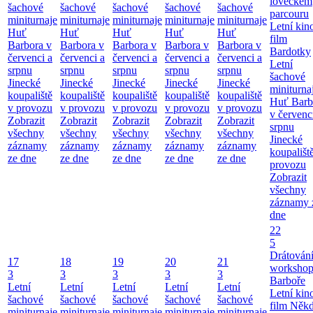
loveckém
šachové
šachové
šachové
šachové
šachové
parcouru
miniturnaje
miniturnaje
miniturnaje
miniturnaje
miniturnaje
Letní kino
Huť
Huť
Huť
Huť
Huť
film
Barbora v
Barbora v
Barbora v
Barbora v
Barbora v
Bardotky
červenci a
červenci a
červenci a
červenci a
červenci a
Letní
srpnu
srpnu
srpnu
srpnu
srpnu
šachové
Jinecké
Jinecké
Jinecké
Jinecké
Jinecké
miniturna
koupaliště
koupaliště
koupaliště
koupaliště
koupaliště
Huť Barb
v provozu
v provozu
v provozu
v provozu
v provozu
v červenc
Zobrazit
Zobrazit
Zobrazit
Zobrazit
Zobrazit
srpnu
všechny
všechny
všechny
všechny
všechny
Jinecké
záznamy
záznamy
záznamy
záznamy
záznamy
koupališt
ze dne
ze dne
ze dne
ze dne
ze dne
provozu
Zobrazit
všechny
záznamy 
dne
22
5
Drátování
17
18
19
20
21
workshop
3
3
3
3
3
Barboře
Letní
Letní
Letní
Letní
Letní
Letní kino
šachové
šachové
šachové
šachové
šachové
film Něk
miniturnaje
miniturnaje
miniturnaje
miniturnaje
miniturnaje