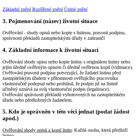
Základní znění
Rozšířené znění
Úplné znění
3. Pojmenování (název) životní situace
Ověřování - shody opisů nebo kopie s listinou, pravosti podpisu,
správnosti překladů zastupitelskými úřady v zahraničí
4. Základní informace k životní situaci
Ověřování shody opisu nebo kopie listiny s originálem listiny nebo
jejím úředně ověřeným opisem či úředně ověřenou kopií (vidimace).
Ověřování pravosti podpisu potvrzující, že žadatel listinu před
zastupitelským úřadem v přítomnosti ověřujícího pracovníka
vlastnoručně podepsal nebo prohlásil, že podpis již na listině
učiněný uznává za svůj vlastnoruční podpis (legalizace).
Ověřování správnosti překladů vyhotovených na zastupitelském
úřadu nebo předložených žadatelem.
5. Kdo je oprávněn v této věci jednat (podat žádost
apod.)
Ověřování shody opisů a kopií listin
: Každá osoba, která předloží
listinu
.