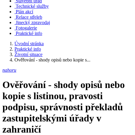
Stavební úřad
Technické služby
Plán akcí
Relace střeleb
Jinecký zpravodaj
Fotogalerie
Praktické info
Úvodní stránka
Praktické info
Životní situace
Ověřování - shody opisů nebo kopie s...
nahoru
Ověřování - shody opisů nebo
kopie s listinou, pravosti
podpisu, správnosti překladů
zastupitelskými úřady v
zahraničí