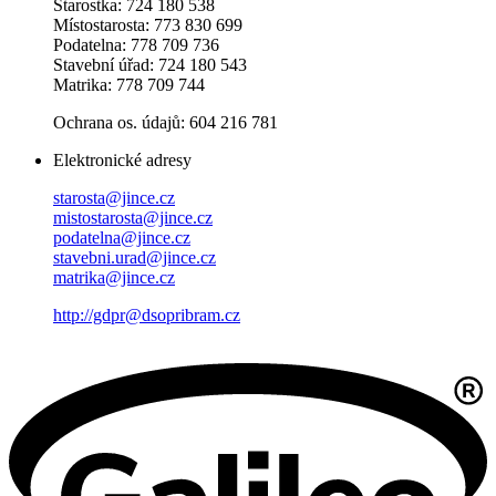
Starostka: 724 180 538
Místostarosta: 773 830 699
Podatelna: 778 709 736
Stavební úřad: 724 180 543
Matrika: 778 709 744
Ochrana os. údajů: 604 216 781
Elektronické adresy
starosta@jince.cz
mistostarosta@jince.cz
podatelna@jince.cz
stavebni.urad@jince.cz
matrika@jince.cz
http://gdpr@dsopribram.cz