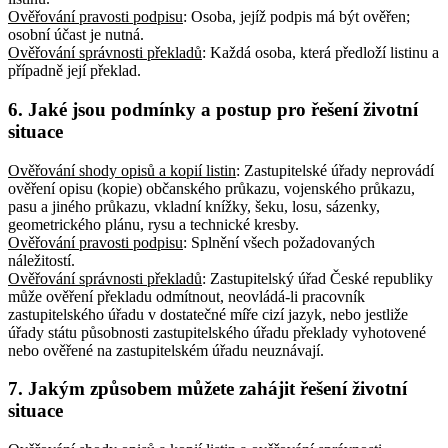
Ověřování pravosti podpisu
: Osoba, jejíž podpis má být ověřen;
osobní účast je nutná
.
Ověřování správnosti překladů
: Každá osoba, která předloží listinu a
případně její překlad
.
6. Jaké jsou podmínky a postup pro řešení životní
situace
Ověřování shody opisů a kopií listin
: Zastupitelské úřady neprovádí
ověření opisu (kopie) občanského průkazu, vojenského průkazu,
pasu a jiného průkazu, vkladní knížky, šeku, losu, sázenky,
geometrického plánu, rysu a technické kresby
.
Ověřování pravosti podpisu
: Splnění všech požadovaných
náležitostí
.
Ověřování správnosti překladů
: Zastupitelský úřad České republiky
může ověření překladu odmítnout, neovládá-li pracovník
zastupitelského úřadu v dostatečné míře cizí jazyk, nebo jestliže
úřady státu působnosti zastupitelského úřadu překlady vyhotovené
nebo ověřené na zastupitelském úřadu neuznávají
.
7. Jakým způsobem můžete zahájit řešení životní
situace