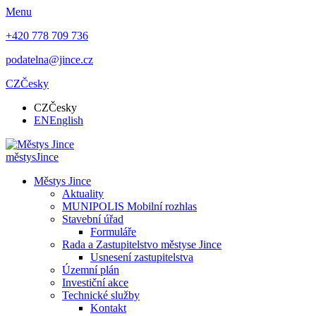
Menu
+420 778 709 736
podatelna@jince.cz
CZ
Česky
CZ
Česky
EN
English
městys
Jince
Městys Jince
Aktuality
MUNIPOLIS Mobilní rozhlas
Stavební úřad
Formuláře
Rada a Zastupitelstvo městyse Jince
Usnesení zastupitelstva
Územní plán
Investiční akce
Technické služby
Kontakt