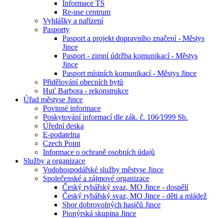
Informace TS
Re-use centrum
Vyhlášky a nařízení
Pasporty
Pasport a projekt dopravního značení - Městys
Jince
Pasport - zimní údržba komunikací - Městys
Jince
Pasport místních komunikací - Městys Jince
Přidělování obecních bytů
Huť Barbora - rekonstrukce
Úřad městyse Jince
Povinné informace
Poskytování informací dle zák. č. 106⁄1999 Sb.
Úřední deska
E-podatelna
Czech Point
Informace o ochraně osobních údajů
Služby a organizace
Vodohospodářské služby městyse Jince
Společenské a zájmové organizace
Český rybářský svaz, MO Jince - dospělí
Český rybářský svaz, MO Jince - děti a mládež
Sbor dobrovolných hasičů Jince
Pionýrská skupina Jince