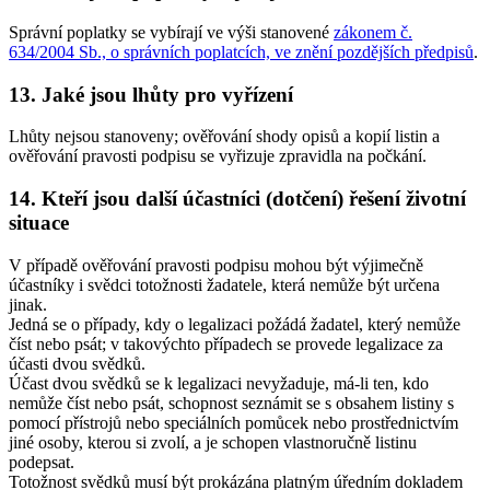
Správní poplatky se vybírají ve výši stanovené
zákonem č.
634/2004 Sb., o správních poplatcích, ve znění pozdějších předpisů
.
13. Jaké jsou lhůty pro vyřízení
Lhůty nejsou stanoveny; ověřování shody opisů a kopií listin a
ověřování pravosti podpisu se vyřizuje zpravidla na počkání.
14. Kteří jsou další účastníci (dotčení) řešení životní
situace
V případě ověřování pravosti podpisu mohou být výjimečně
účastníky i svědci totožnosti žadatele, která nemůže být určena
jinak.
Jedná se o případy, kdy o legalizaci požádá žadatel, který nemůže
číst nebo psát; v takovýchto případech se provede legalizace za
účasti dvou svědků.
Účast dvou svědků se k legalizaci nevyžaduje, má-li ten, kdo
nemůže číst nebo psát, schopnost seznámit se s obsahem listiny s
pomocí přístrojů nebo speciálních pomůcek nebo prostřednictvím
jiné osoby, kterou si zvolí, a je schopen vlastnoručně listinu
podepsat.
Totožnost svědků musí být prokázána platným úředním dokladem