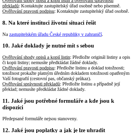
Ověřování shody opisů a kopií listin a ověřování správnosti
překladů
: Kontaktujte zastupitelský úřad osobně nebo písemně
.
Ověřování pravosti podpisu
: Kontaktujte zastupitelský úřad osobně
.
8. Na které instituci životní situaci řešit
Na
zastupitelském úřadu České republiky v zahraničí
.
10. Jaké doklady je nutné mít s sebou
Ověřování shody opisů a kopií listin
: Předložte originál listiny a opis
či kopii listiny; nemusíte předkládat žádné doklady
.
Ověřování pravosti podpisu
: Předložte listinu a doklad totožnosti;
totožnost prokažte platným úředním dokladem totožnosti opatřeným
Vaší fotografií (cestovní pas, občanský průkaz)
.
Ověřování správnosti překladů
: Předložte listinu a případně její
překlad; nemusíte předkládat žádné doklady
.
11. Jaké jsou potřebné formuláře a kde jsou k
dispozici
Předepsané formuláře nejsou stanoveny.
12. Jaké jsou poplatky a jak je lze uhradit