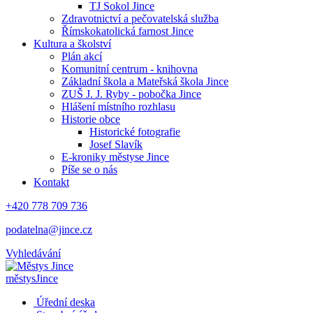
TJ Sokol Jince
Zdravotnictví a pečovatelská služba
Římskokatolická farnost Jince
Kultura a školství
Plán akcí
Komunitní centrum - knihovna
Základní škola a Mateřská škola Jince
ZUŠ J. J. Ryby - pobočka Jince
Hlášení místního rozhlasu
Historie obce
Historické fotografie
Josef Slavík
E-kroniky městyse Jince
Píše se o nás
Kontakt
+420 778 709 736
podatelna@jince.cz
Vyhledávání
městys
Jince
Úřední deska