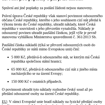
Správní ani jiné poplatky za podání žádosti nejsou stanoveny.
Právní úprava České republiky však stanoví povinnost odsouzeného
občana České republiky, kterého s jeho souhlasem cizí stát předal k
výkonu trestu do České republiky, uhradit náklady, které Česká
republika v souvislosti s jeho převzetím vynaložila. Náklady je
odsouzený povinen uhradit paušální částkou, jejíž výše je pevně
stanovena vyhláškou Ministerstva spravedlnosti č. 361/2013 Sb.
Paušální částka nákladů (týká se převzetí odsouzených osob do
České republiky ze států mimo Evropskou unii) činí:
5 000 Kč, předává-li odsouzeného stát, se kterým má Česká
republika společnou státní hranici;
65 000 Kč, předává-li odsouzeného cizí stát z jiného místa
nacházejícího se na území Evropy;
150 000 Kč v ostatních případech.
O povinnosti uhradit tyto náklady rozhodne český soud až po
předání odsouzené osoby na území České republiky.
EU
: V rámci Evropské unie hradí náklady na fyzické předání osoby