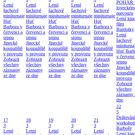
POHÁR 
Letní
Letní
Letní
Letní
Letní
loveckém
šachové
šachové
šachové
šachové
šachové
parcouru
miniturnaje
miniturnaje
miniturnaje
miniturnaje
miniturnaje
Letní kino
Huť
Huť
Huť
Huť
Huť
film
Barbora v
Barbora v
Barbora v
Barbora v
Barbora v
Bardotky
červenci a
červenci a
červenci a
červenci a
červenci a
Letní
srpnu
srpnu
srpnu
srpnu
srpnu
šachové
Jinecké
Jinecké
Jinecké
Jinecké
Jinecké
miniturna
koupaliště
koupaliště
koupaliště
koupaliště
koupaliště
Huť Barb
v provozu
v provozu
v provozu
v provozu
v provozu
v červenc
Zobrazit
Zobrazit
Zobrazit
Zobrazit
Zobrazit
srpnu
všechny
všechny
všechny
všechny
všechny
Jinecké
záznamy
záznamy
záznamy
záznamy
záznamy
koupališt
ze dne
ze dne
ze dne
ze dne
ze dne
provozu
Zobrazit
všechny
záznamy 
dne
22
5
Drátování
17
18
19
20
21
workshop
3
3
3
3
3
Barboře
Letní
Letní
Letní
Letní
Letní
Letní kino