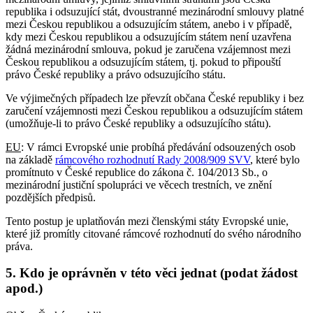
republika i odsuzující stát, dvoustranné mezinárodní smlouvy platné
mezi Českou republikou a odsuzujícím státem, anebo i v případě,
kdy mezi Českou republikou a odsuzujícím státem není uzavřena
žádná mezinárodní smlouva, pokud je zaručena vzájemnost mezi
Českou republikou a odsuzujícím státem, tj. pokud to připouští
právo České republiky a právo odsuzujícího státu.
Ve výjimečných případech lze převzít občana České republiky i bez
zaručení vzájemnosti mezi Českou republikou a odsuzujícím státem
(umožňuje-li to právo České republiky a odsuzujícího státu).
EU
: V rámci Evropské unie probíhá předávání odsouzených osob
na základě
rámcového rozhodnutí Rady 2008/909 SVV
, které bylo
promítnuto v České republice do zákona č. 104/2013 Sb., o
mezinárodní justiční spolupráci ve věcech trestních, ve znění
pozdějších předpisů.
Tento postup je uplatňován mezi členskými státy Evropské unie,
které již promítly citované rámcové rozhodnutí do svého národního
práva.
5. Kdo je oprávněn v této věci jednat (podat žádost
apod.)