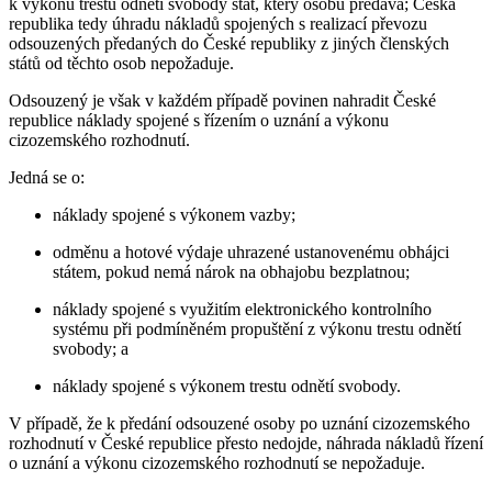
k výkonu trestu odnětí svobody stát, který osobu předává; Česká
republika tedy úhradu nákladů spojených s realizací převozu
odsouzených předaných do České republiky z jiných členských
států od těchto osob nepožaduje.
Odsouzený je však v každém případě povinen nahradit České
republice náklady spojené s řízením o uznání a výkonu
cizozemského rozhodnutí.
Jedná se o:
náklady spojené s výkonem vazby;
odměnu a hotové výdaje uhrazené ustanovenému obhájci
státem, pokud nemá nárok na obhajobu bezplatnou;
náklady spojené s využitím elektronického kontrolního
systému při podmíněném propuštění z výkonu trestu odnětí
svobody; a
náklady spojené s výkonem trestu odnětí svobody.
V případě, že k předání odsouzené osoby po uznání cizozemského
rozhodnutí v České republice přesto nedojde, náhrada nákladů řízení
o uznání a výkonu cizozemského rozhodnutí se nepožaduje.