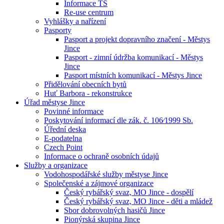
Informace TS
Re-use centrum
Vyhlášky a nařízení
Pasporty
Pasport a projekt dopravního značení - Městys
Jince
Pasport - zimní údržba komunikací - Městys
Jince
Pasport místních komunikací - Městys Jince
Přidělování obecních bytů
Huť Barbora - rekonstrukce
Úřad městyse Jince
Povinné informace
Poskytování informací dle zák. č. 106⁄1999 Sb.
Úřední deska
E-podatelna
Czech Point
Informace o ochraně osobních údajů
Služby a organizace
Vodohospodářské služby městyse Jince
Společenské a zájmové organizace
Český rybářský svaz, MO Jince - dospělí
Český rybářský svaz, MO Jince - děti a mládež
Sbor dobrovolných hasičů Jince
Pionýrská skupina Jince