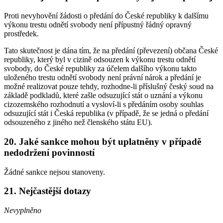
Proti nevyhovění žádosti o předání do České republiky k dalšímu
výkonu trestu odnětí svobody není přípustný řádný opravný
prostředek.
Tato skutečnost je dána tím, že na předání (převezení) občana České
republiky, který byl v cizině odsouzen k výkonu trestu odnětí
svobody, do České republiky za účelem dalšího výkonu takto
uloženého trestu odnětí svobody není právní nárok a předání je
možné realizovat pouze tehdy, rozhodne-li příslušný český soud na
základě podkladů, které zašle odsuzující stát o uznání a výkonu
cizozemského rozhodnutí a vysloví-li s předáním osoby souhlas
odsuzující stát i Česká republika (v případě, že se jedná o předání
odsouzeného z jiného než členského státu EU).
20. Jaké sankce mohou být uplatněny v případě
nedodržení povinností
Žádné sankce nejsou stanoveny.
21. Nejčastější dotazy
Nevyplněno