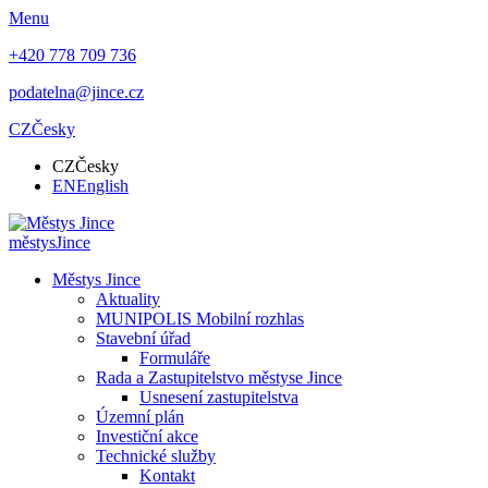
Menu
+420 778 709 736
podatelna@jince.cz
CZ
Česky
CZ
Česky
EN
English
městys
Jince
Městys Jince
Aktuality
MUNIPOLIS Mobilní rozhlas
Stavební úřad
Formuláře
Rada a Zastupitelstvo městyse Jince
Usnesení zastupitelstva
Územní plán
Investiční akce
Technické služby
Kontakt