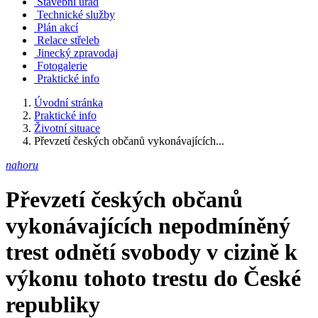
Stavební úřad
Technické služby
Plán akcí
Relace střeleb
Jinecký zpravodaj
Fotogalerie
Praktické info
Úvodní stránka
Praktické info
Životní situace
Převzetí českých občanů vykonávajících...
nahoru
Převzetí českých občanů
vykonávajících nepodmíněný
trest odnětí svobody v cizině k
výkonu tohoto trestu do České
republiky