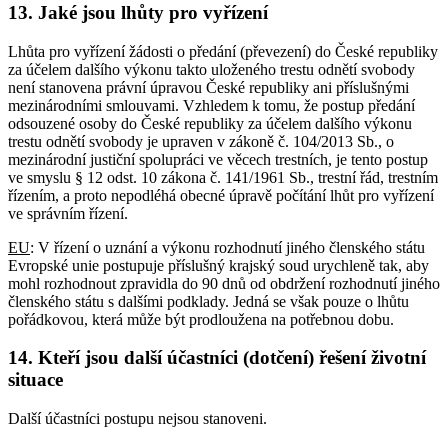
13. Jaké jsou lhůty pro vyřízení
Lhůta pro vyřízení žádosti o předání (převezení) do České republiky
za účelem dalšího výkonu takto uloženého trestu odnětí svobody
není stanovena právní úpravou České republiky ani příslušnými
mezinárodními smlouvami. Vzhledem k tomu, že postup předání
odsouzené osoby do České republiky za účelem dalšího výkonu
trestu odnětí svobody je upraven v zákoně č. 104/2013 Sb., o
mezinárodní justiční spolupráci ve věcech trestních, je tento postup
ve smyslu § 12 odst. 10 zákona č. 141/1961 Sb., trestní řád, trestním
řízením, a proto nepodléhá obecné úpravě počítání lhůt pro vyřízení
ve správním řízení.
EU
: V řízení o uznání a výkonu rozhodnutí jiného členského státu
Evropské unie postupuje příslušný krajský soud urychleně tak, aby
mohl rozhodnout zpravidla do 90 dnů od obdržení rozhodnutí jiného
členského státu s dalšími podklady. Jedná se však pouze o lhůtu
pořádkovou, která může být prodloužena na potřebnou dobu.
14. Kteří jsou další účastníci (dotčení) řešení životní
situace
Další účastníci postupu nejsou stanoveni.