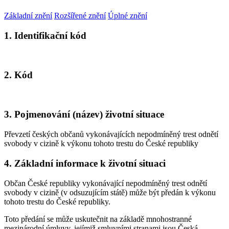
Základní znění
Rozšířené znění
Úplné znění
1. Identifikační kód
2. Kód
3. Pojmenování (název) životní situace
Převzetí českých občanů vykonávajících nepodmíněný trest odnětí
svobody v cizině k výkonu tohoto trestu do České republiky
4. Základní informace k životní situaci
Občan České republiky vykonávající nepodmíněný trest odnětí
svobody v cizině (v odsuzujícím státě) může být předán k výkonu
tohoto trestu do České republiky.
Toto předání se může uskutečnit na základě mnohostranné
mezinárodní úmluvy, jejímiž smluvními stranami jsou Česká