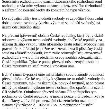
Současně s rozhodnutím o uznání cizozemského rozhodnutí soud
rozhodne o vlastním výkonu uznaného cizozemského rozhodnutí a
o zařazení odsouzené osoby do konkrétního typu věznice.
Do zbývající délky trestu odnětí svobody se započítává dosavadní
doba omezení svobody (vazba, výkon trestu odnětí svobody) na
území odsuzujícího státu.
Na předání (převezení) občana České republiky, který byl v cizině
odsouzen k výkonu trestu odnětí svobody, do České republiky za
účelem dalšího výkonu takto uloženého trestu odnětí svobody není
právní nárok. Předání je možné realizovat, uzná-li příslušný český
soud na základě podkladů, které zašle odsuzující stát, cizozemské
rozhodnutí a vysloví-li s předáním osoby souhlas odsuzující stát i
Česká republika. Týká se pouze převzetí odsouzených osob do
České republiky ze států mimo Evropskou unii.
EU
: V rámci Evropské unie má příslušný soud v zásadě povinnost
převzít občana České republiky k výkonu trestu odnětí svobody do
České republiky, má-li na území ČR obvyklé bydliště, nebo pokud
má být po ukončení výkonu trestu / ochranného opatření na území
ČR vyhoštěn. Odmítnout převzetí občana ČR splňujícího tyto
podmínky do České republiky je možné pouze v případech, kdy je
dán některý z důvodů pro neuznání cizozemského rozhodnutí
stanovený v zákoně č. 104/2013 Sb., o mezinárodní justiční