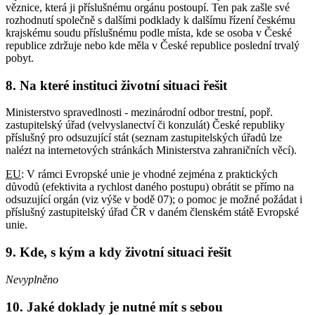
věznice, která ji příslušnému orgánu postoupí. Ten pak zašle své
rozhodnutí společně s dalšími podklady k dalšímu řízení českému
krajskému soudu příslušnému podle místa, kde se osoba v České
republice zdržuje nebo kde měla v České republice poslední trvalý
pobyt.
8. Na které instituci životní situaci řešit
Ministerstvo spravedlnosti - mezinárodní odbor trestní, popř.
zastupitelský úřad (velvyslanectví či konzulát) České republiky
příslušný pro odsuzující stát (seznam zastupitelských úřadů lze
nalézt na internetových stránkách Ministerstva zahraničních věcí).
EU
: V rámci Evropské unie je vhodné zejména z praktických
důvodů (efektivita a rychlost daného postupu) obrátit se přímo na
odsuzující orgán (viz výše v bodě 07); o pomoc je možné požádat i
příslušný zastupitelský úřad ČR v daném členském státě Evropské
unie.
9. Kde, s kým a kdy životní situaci řešit
Nevyplněno
10. Jaké doklady je nutné mít s sebou