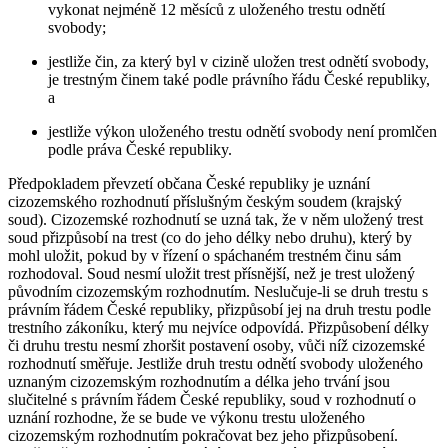
vykonat nejméně 12 měsíců z uloženého trestu odnětí
svobody;
jestliže čin, za který byl v cizině uložen trest odnětí svobody,
je trestným činem také podle právního řádu České republiky,
a
jestliže výkon uloženého trestu odnětí svobody není promlčen
podle práva České republiky.
Předpokladem převzetí občana České republiky je uznání
cizozemského rozhodnutí příslušným českým soudem (krajský
soud). Cizozemské rozhodnutí se uzná tak, že v něm uložený trest
soud přizpůsobí na trest (co do jeho délky nebo druhu), který by
mohl uložit, pokud by v řízení o spáchaném trestném činu sám
rozhodoval. Soud nesmí uložit trest přísnější, než je trest uložený
původním cizozemským rozhodnutím. Neslučuje-li se druh trestu s
právním řádem České republiky, přizpůsobí jej na druh trestu podle
trestního zákoníku, který mu nejvíce odpovídá. Přizpůsobení délky
či druhu trestu nesmí zhoršit postavení osoby, vůči níž cizozemské
rozhodnutí směřuje. Jestliže druh trestu odnětí svobody uloženého
uznaným cizozemským rozhodnutím a délka jeho trvání jsou
slučitelné s právním řádem České republiky, soud v rozhodnutí o
uznání rozhodne, že se bude ve výkonu trestu uloženého
cizozemským rozhodnutím pokračovat bez jeho přizpůsobení.