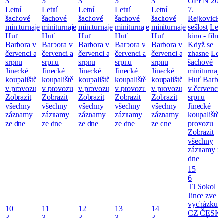
3
3
3
3
3
OPEN 20
Letní
Letní
Letní
Letní
Letní
7.
šachové
šachové
šachové
šachové
šachové
Rejkovic
miniturnaje
miniturnaje
miniturnaje
miniturnaje
miniturnaje
sešlost
Le
Huť
Huť
Huť
Huť
Huť
kino - fil
Barbora v
Barbora v
Barbora v
Barbora v
Barbora v
Když se
červenci a
červenci a
červenci a
červenci a
červenci a
zhasne
Le
srpnu
srpnu
srpnu
srpnu
srpnu
šachové
Jinecké
Jinecké
Jinecké
Jinecké
Jinecké
miniturna
koupaliště
koupaliště
koupaliště
koupaliště
koupaliště
Huť Barb
v provozu
v provozu
v provozu
v provozu
v provozu
v červenc
Zobrazit
Zobrazit
Zobrazit
Zobrazit
Zobrazit
srpnu
všechny
všechny
všechny
všechny
všechny
Jinecké
záznamy
záznamy
záznamy
záznamy
záznamy
koupališt
ze dne
ze dne
ze dne
ze dne
ze dne
provozu
Zobrazit
všechny
záznamy 
dne
15
6
TJ Sokol
Jince zve
vycházku
10
11
12
13
14
CZ ČES
3
3
3
3
3