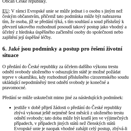
Občan České republiky.
EU
: V rámci Evropské unie se může jednat i o osobu s jiným než
českým občanstvím, přičemž tato podmínka může být nahrazena
tím, že osoba, jíž se předání týká, s tím souhlasí a soud příslušný k
převzetí takového rozhodnutí posoudí takový postup jako vhodný a
účelný z hlediska úspěšného začlenění osoby do společnosti nebo
zajištění její úspěšné léčby.
6. Jaké jsou podmínky a postup pro řešení životní
situace
O předání do České republiky za účelem dalšího výkonu trestu
odnětí svobody uloženého v odsuzujícím státě je možné požádat
teprve v okamžiku, kdy rozhodnutí příslušného cizozemského soudu
ukládající nepodmíněný trest odnětí svobody je konečné a
pravomocné.
Předání se může uskutečnit mimo jiné za následujících podmínek:
jestliže v době přijetí žádosti o předání do České republiky
zbývá vykonat ještě nejméně šest měsíců z uloženého trestu
odnětí svobody; tato doba může být kratší jen ve výjimečných
případech, v případech jiných států než členských států
Evropské unie je naopak vhodné zahájit celý postup, zbývá-li