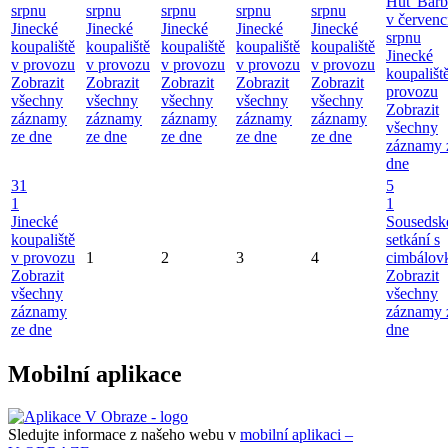
Huť Barb
srpnu
srpnu
srpnu
srpnu
srpnu
v červenc
Jinecké
Jinecké
Jinecké
Jinecké
Jinecké
srpnu
koupaliště
koupaliště
koupaliště
koupaliště
koupaliště
Jinecké
v provozu
v provozu
v provozu
v provozu
v provozu
koupališt
Zobrazit
Zobrazit
Zobrazit
Zobrazit
Zobrazit
provozu
všechny
všechny
všechny
všechny
všechny
Zobrazit
záznamy
záznamy
záznamy
záznamy
záznamy
všechny
ze dne
ze dne
ze dne
ze dne
ze dne
záznamy 
dne
31
5
1
1
Jinecké
Sousedsk
koupaliště
setkání s
v provozu
1
2
3
4
cimbálov
Zobrazit
Zobrazit
všechny
všechny
záznamy
záznamy 
ze dne
dne
Mobilní aplikace
Sledujte informace z našeho webu v
mobilní aplikaci –