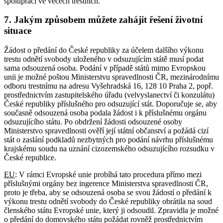
spolupráci ve věcech trestních.
7. Jakým způsobem můžete zahájit řešení životní
situace
Žádost o předání do České republiky za účelem dalšího výkonu
trestu odnětí svobody uloženého v odsuzujícím státě musí podat
sama odsouzená osoba. Podání v případě států mimo Evropskou
unii je možné poštou Ministerstvu spravedlnosti ČR, mezinárodnímu
odboru trestnímu na adresu Vyšehradská 16, 128 10 Praha 2, popř.
prostřednictvím zastupitelského úřadu (velvyslanectví či konzulátu)
České republiky příslušného pro odsuzující stát. Doporučuje se, aby
současně odsouzená osoba podala žádost i k příslušnému orgánu
odsuzujícího státu. Po obdržení žádosti odsouzené osoby
Ministerstvo spravedlnosti ověří její státní občanství a požádá cizí
stát o zaslání podkladů nezbytných pro podání návrhu příslušnému
krajskému soudu na uznání cizozemského odsuzujícího rozsudku v
České republice.
EU
: V rámci Evropské unie probíhá tato procedura přímo mezi
příslušnými orgány bez ingerence Ministerstva spravedlnosti ČR,
proto je třeba, aby se odsouzená osoba se svou žádostí o předání k
výkonu trestu odnětí svobody do České republiky obrátila na soud
členského státu Evropské unie, který ji odsoudil. Zpravidla je možné
o předání do domovského státu požádat rovněž prostřednictvím