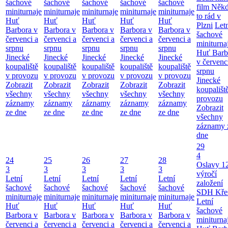
šachové
šachové
šachové
šachové
šachové
film Něk
miniturnaje
miniturnaje
miniturnaje
miniturnaje
miniturnaje
to rád v
Huť
Huť
Huť
Huť
Huť
Plzni
Let
Barbora v
Barbora v
Barbora v
Barbora v
Barbora v
šachové
červenci a
červenci a
červenci a
červenci a
červenci a
miniturna
srpnu
srpnu
srpnu
srpnu
srpnu
Huť Barb
Jinecké
Jinecké
Jinecké
Jinecké
Jinecké
v červenc
koupaliště
koupaliště
koupaliště
koupaliště
koupaliště
srpnu
v provozu
v provozu
v provozu
v provozu
v provozu
Jinecké
Zobrazit
Zobrazit
Zobrazit
Zobrazit
Zobrazit
koupališt
všechny
všechny
všechny
všechny
všechny
provozu
záznamy
záznamy
záznamy
záznamy
záznamy
Zobrazit
ze dne
ze dne
ze dne
ze dne
ze dne
všechny
záznamy 
dne
29
4
24
25
26
27
28
Oslavy 1
3
3
3
3
3
výročí
Letní
Letní
Letní
Letní
Letní
založení
šachové
šachové
šachové
šachové
šachové
SDH Kře
miniturnaje
miniturnaje
miniturnaje
miniturnaje
miniturnaje
Letní
Huť
Huť
Huť
Huť
Huť
šachové
Barbora v
Barbora v
Barbora v
Barbora v
Barbora v
miniturna
červenci a
červenci a
červenci a
červenci a
červenci a