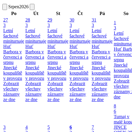
Srpen
2026
Po
Út
St
Čt
Pá
So
27
28
29
30
31
1
3
3
3
3
3
3
Letní
Letní
Letní
Letní
Letní
Letní
šachové
šachové
šachové
šachové
šachové
šachové
miniturnaje
miniturnaje
miniturnaje
miniturnaje
miniturnaje
miniturna
Huť
Huť
Huť
Huť
Huť
Huť Barb
Barbora v
Barbora v
Barbora v
Barbora v
Barbora v
v červenc
červenci a
červenci a
červenci a
červenci a
červenci a
srpnu
srpnu
srpnu
srpnu
srpnu
srpnu
Jinecké
Jinecké
Jinecké
Jinecké
Jinecké
Jinecké
koupališt
koupaliště
koupaliště
koupaliště
koupaliště
koupaliště
provozu
v provozu
v provozu
v provozu
v provozu
v provozu
Zobrazit
Zobrazit
Zobrazit
Zobrazit
Zobrazit
Zobrazit
všechny
všechny
všechny
všechny
všechny
všechny
záznamy 
záznamy
záznamy
záznamy
záznamy
záznamy
dne
ze dne
ze dne
ze dne
ze dne
ze dne
8
6
Turnaj v
malé kop
3
4
5
6
7
JINCE