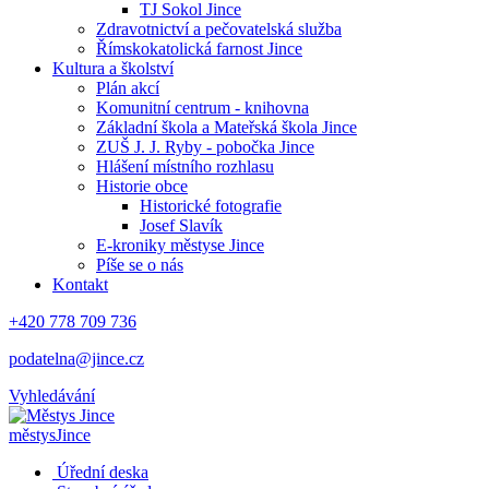
TJ Sokol Jince
Zdravotnictví a pečovatelská služba
Římskokatolická farnost Jince
Kultura a školství
Plán akcí
Komunitní centrum - knihovna
Základní škola a Mateřská škola Jince
ZUŠ J. J. Ryby - pobočka Jince
Hlášení místního rozhlasu
Historie obce
Historické fotografie
Josef Slavík
E-kroniky městyse Jince
Píše se o nás
Kontakt
+420 778 709 736
podatelna@jince.cz
Vyhledávání
městys
Jince
Úřední deska