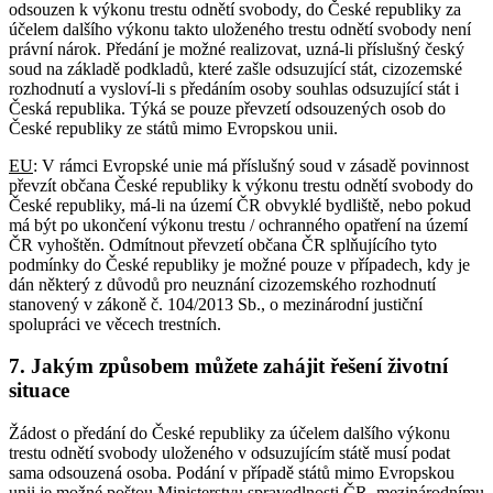
odsouzen k výkonu trestu odnětí svobody, do České republiky za
účelem dalšího výkonu takto uloženého trestu odnětí svobody není
právní nárok. Předání je možné realizovat, uzná-li příslušný český
soud na základě podkladů, které zašle odsuzující stát, cizozemské
rozhodnutí a vysloví-li s předáním osoby souhlas odsuzující stát i
Česká republika. Týká se pouze převzetí odsouzených osob do
České republiky ze států mimo Evropskou unii.
EU
: V rámci Evropské unie má příslušný soud v zásadě povinnost
převzít občana České republiky k výkonu trestu odnětí svobody do
České republiky, má-li na území ČR obvyklé bydliště, nebo pokud
má být po ukončení výkonu trestu / ochranného opatření na území
ČR vyhoštěn. Odmítnout převzetí občana ČR splňujícího tyto
podmínky do České republiky je možné pouze v případech, kdy je
dán některý z důvodů pro neuznání cizozemského rozhodnutí
stanovený v zákoně č. 104/2013 Sb., o mezinárodní justiční
spolupráci ve věcech trestních.
7. Jakým způsobem můžete zahájit řešení životní
situace
Žádost o předání do České republiky za účelem dalšího výkonu
trestu odnětí svobody uloženého v odsuzujícím státě musí podat
sama odsouzená osoba. Podání v případě států mimo Evropskou
unii je možné poštou Ministerstvu spravedlnosti ČR, mezinárodnímu