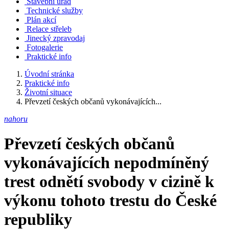
Stavební úřad
Technické služby
Plán akcí
Relace střeleb
Jinecký zpravodaj
Fotogalerie
Praktické info
Úvodní stránka
Praktické info
Životní situace
Převzetí českých občanů vykonávajících...
nahoru
Převzetí českých občanů
vykonávajících nepodmíněný
trest odnětí svobody v cizině k
výkonu tohoto trestu do České
republiky