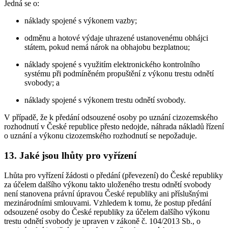
Jedná se o:
náklady spojené s výkonem vazby;
odměnu a hotové výdaje uhrazené ustanovenému obhájci
státem, pokud nemá nárok na obhajobu bezplatnou;
náklady spojené s využitím elektronického kontrolního
systému při podmíněném propuštění z výkonu trestu odnětí
svobody; a
náklady spojené s výkonem trestu odnětí svobody.
V případě, že k předání odsouzené osoby po uznání cizozemského
rozhodnutí v České republice přesto nedojde, náhrada nákladů řízení
o uznání a výkonu cizozemského rozhodnutí se nepožaduje.
13. Jaké jsou lhůty pro vyřízení
Lhůta pro vyřízení žádosti o předání (převezení) do České republiky
za účelem dalšího výkonu takto uloženého trestu odnětí svobody
není stanovena právní úpravou České republiky ani příslušnými
mezinárodními smlouvami. Vzhledem k tomu, že postup předání
odsouzené osoby do České republiky za účelem dalšího výkonu
trestu odnětí svobody je upraven v zákoně č. 104/2013 Sb., o