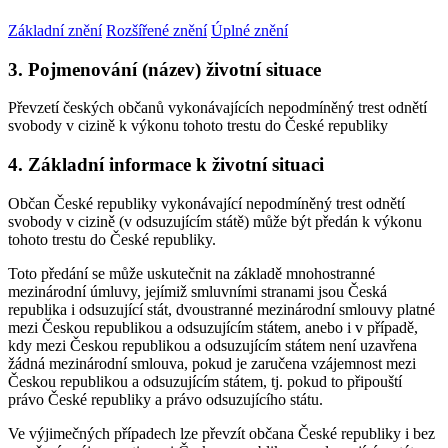
Základní znění
Rozšířené znění
Úplné znění
3. Pojmenování (název) životní situace
Převzetí českých občanů vykonávajících nepodmíněný trest odnětí
svobody v cizině k výkonu tohoto trestu do České republiky
4. Základní informace k životní situaci
Občan České republiky vykonávající nepodmíněný trest odnětí
svobody v cizině (v odsuzujícím státě) může být předán k výkonu
tohoto trestu do České republiky.
Toto předání se může uskutečnit na základě mnohostranné
mezinárodní úmluvy, jejímiž smluvními stranami jsou Česká
republika i odsuzující stát, dvoustranné mezinárodní smlouvy platné
mezi Českou republikou a odsuzujícím státem, anebo i v případě,
kdy mezi Českou republikou a odsuzujícím státem není uzavřena
žádná mezinárodní smlouva, pokud je zaručena vzájemnost mezi
Českou republikou a odsuzujícím státem, tj. pokud to připouští
právo České republiky a právo odsuzujícího státu.
Ve výjimečných případech lze převzít občana České republiky i bez