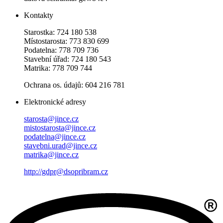
Kontakty
Starostka: 724 180 538
Místostarosta: 773 830 699
Podatelna: 778 709 736
Stavební úřad: 724 180 543
Matrika: 778 709 744
Ochrana os. údajů: 604 216 781
Elektronické adresy
starosta@jince.cz
mistostarosta@jince.cz
podatelna@jince.cz
stavebni.urad@jince.cz
matrika@jince.cz
http://gdpr@dsopribram.cz