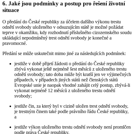
6. Jaké jsou podmínky a postup pro řešení životní
situace
O předání do České republiky za účelem dalšího výkonu trestu
odnětí svobody uloženého v odsuzujícím státě je možné požádat
teprve v okamžiku, kdy rozhodnutí příslušného cizozemského soudu
ukládající nepodmíněný trest odnětí svobody je konečné a
pravomocné.
Předání se může uskutečnit mimo jiné za následujících podmínek:
jestliže v době přijetí žádosti o předání do České republiky
zbývá vykonat ještě nejméně šest měsíců z uloženého trestu
odnětí svobody; tato doba může být kratší jen ve výjimečných
případech, v případech jiných států než členských států
Evropské unie je naopak vhodné zahájit celý postup, zbývá-li
vykonat nejméně 12 měsíců z uloženého trestu odnětí
svobody;
jestliže čin, za který byl v cizině uložen trest odnětí svobody,
je trestným činem také podle právního řádu České republiky,
a
jestliže výkon uloženého trestu odnětí svobody není promlčen
podle práva České republiky.