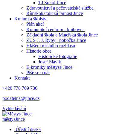
TJ Sokol Jince
Zdravotnictví a pečovatelská služba
Římskokatolická farnost Jince
Kultura a školství
Plán akcí
Komunitní centrum - knihovna
Základní škola a Mateřská škola Jince
ZUŠ J. J. Ryby - pobočka Jince
Hlášení místního rozhlasu
Historie obce
Historické fotografie
Josef Slavík
E-kroniky městyse Jince
Píše se o nás
Kontakt
+420 778 709 736
podatelna@jince.cz
Vyhledávání
městys
Jince
Úřední deska