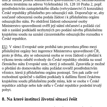
odboru trestnímu na adresu Vyšehradská 16, 128 10 Praha 2, popř.
prostřednictvím zastupitelského úřadu (velvyslanectví či konzulátu)
České republiky příslušného pro odsuzující stát. Doporučuje se, aby
současně odsouzená osoba podala žádost i k příslušnému orgánu
odsuzujícího státu. Po obdržení žádosti odsouzené osoby
Ministerstvo spravedlnosti ověří její státní občanství a požádá cizí
stát o zaslání podkladů nezbytných pro podání návrhu příslušnému
krajskému soudu na uznání cizozemského odsuzujícího rozsudku v
České republice.
EU
: V rámci Evropské unie probíhá tato procedura přímo mezi
příslušnými orgány bez ingerence Ministerstva spravedlnosti ČR,
proto je třeba, aby se odsouzená osoba se svou žádostí o předání k
výkonu trestu odnětí svobody do České republiky obrátila na soud
členského státu Evropské unie, který ji odsoudil. Zpravidla je možné
o předání do domovského státu požádat rovněž prostřednictvím
věznice, která ji příslušnému orgánu postoupí. Ten pak zašle své
rozhodnutí společně s dalšími podklady k dalšímu řízení českému
krajskému soudu příslušnému podle místa, kde se osoba v České
republice zdržuje nebo kde měla v České republice poslední trvalý
pobyt.
8. Na které instituci životní situaci řešit