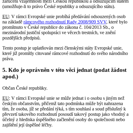
zaručení vzájemnosti mezi Českou republikou a odsuzujícím státem
(umožňuje-li to právo České republiky a odsuzujícího státu).
EU
: V rámci Evropské unie probíhá předávání odsouzených osob
na základě
rámcového rozhodnutí Rady 2008/909 SVV
, které bylo
promítnuto v České republice do zákona č. 104/2013 Sb., o
mezinárodní justiční spolupráci ve věcech trestních, ve znění
pozdějších předpisů.
Tento postup je uplatňován mezi členskými státy Evropské unie,
které již promítly citované rámcové rozhodnutí do svého národního
práva.
5. Kdo je oprávněn v této věci jednat (podat žádost
apod.)
Občan České republiky.
EU
: V rámci Evropské unie se může jednat i o osobu s jiným než
českým občanstvím, přičemž tato podmínka může být nahrazena
tím, že osoba, jíž se předání týká, s tím souhlasí a soud příslušný k
převzetí takového rozhodnutí posoudí takový postup jako vhodný a
účelný z hlediska úspěšného začlenění osoby do společnosti nebo
zajištění její úspěšné léčby.