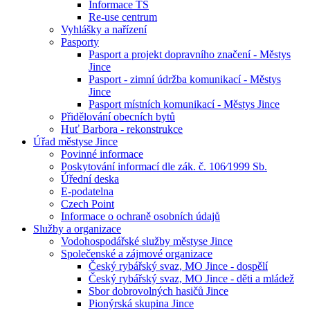
Informace TS
Re-use centrum
Vyhlášky a nařízení
Pasporty
Pasport a projekt dopravního značení - Městys
Jince
Pasport - zimní údržba komunikací - Městys
Jince
Pasport místních komunikací - Městys Jince
Přidělování obecních bytů
Huť Barbora - rekonstrukce
Úřad městyse Jince
Povinné informace
Poskytování informací dle zák. č. 106⁄1999 Sb.
Úřední deska
E-podatelna
Czech Point
Informace o ochraně osobních údajů
Služby a organizace
Vodohospodářské služby městyse Jince
Společenské a zájmové organizace
Český rybářský svaz, MO Jince - dospělí
Český rybářský svaz, MO Jince - děti a mládež
Sbor dobrovolných hasičů Jince
Pionýrská skupina Jince