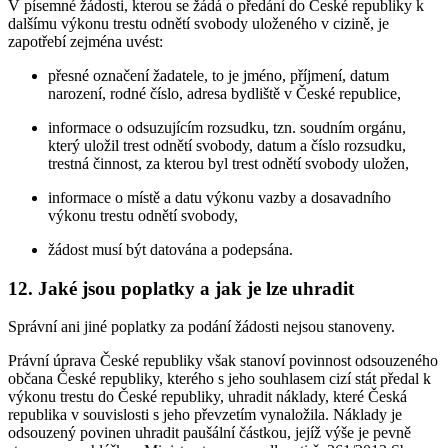
V písemné žádosti, kterou se žádá o předání do České republiky k
dalšímu výkonu trestu odnětí svobody uloženého v cizině, je
zapotřebí zejména uvést:
přesné označení žadatele, to je jméno, příjmení, datum
narození, rodné číslo, adresa bydliště v České republice,
informace o odsuzujícím rozsudku, tzn. soudním orgánu,
který uložil trest odnětí svobody, datum a číslo rozsudku,
trestná činnost, za kterou byl trest odnětí svobody uložen,
informace o místě a datu výkonu vazby a dosavadního
výkonu trestu odnětí svobody,
žádost musí být datována a podepsána.
12. Jaké jsou poplatky a jak je lze uhradit
Správní ani jiné poplatky za podání žádosti nejsou stanoveny.
Právní úprava České republiky však stanoví povinnost odsouzeného
občana České republiky, kterého s jeho souhlasem cizí stát předal k
výkonu trestu do České republiky, uhradit náklady, které Česká
republika v souvislosti s jeho převzetím vynaložila. Náklady je
odsouzený povinen uhradit paušální částkou, jejíž výše je pevně