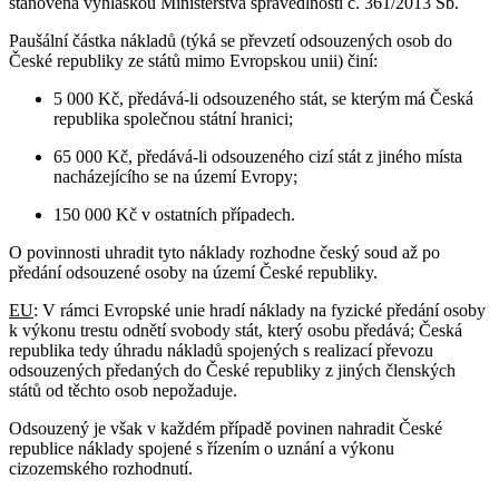
stanovena vyhláškou Ministerstva spravedlnosti č. 361/2013 Sb.
Paušální částka nákladů (týká se převzetí odsouzených osob do
České republiky ze států mimo Evropskou unii) činí:
5 000 Kč, předává-li odsouzeného stát, se kterým má Česká
republika společnou státní hranici;
65 000 Kč, předává-li odsouzeného cizí stát z jiného místa
nacházejícího se na území Evropy;
150 000 Kč v ostatních případech.
O povinnosti uhradit tyto náklady rozhodne český soud až po
předání odsouzené osoby na území České republiky.
EU
: V rámci Evropské unie hradí náklady na fyzické předání osoby
k výkonu trestu odnětí svobody stát, který osobu předává; Česká
republika tedy úhradu nákladů spojených s realizací převozu
odsouzených předaných do České republiky z jiných členských
států od těchto osob nepožaduje.
Odsouzený je však v každém případě povinen nahradit České
republice náklady spojené s řízením o uznání a výkonu
cizozemského rozhodnutí.