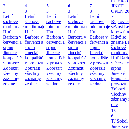
malé kop
3
4
5
6
7
JINCE
3
3
3
3
3
OPEN 20
Letní
Letní
Letní
Letní
Letní
7.
šachové
šachové
šachové
šachové
šachové
Rejkovic
miniturnaje
miniturnaje
miniturnaje
miniturnaje
miniturnaje
sešlost
Le
Huť
Huť
Huť
Huť
Huť
kino - fil
Barbora v
Barbora v
Barbora v
Barbora v
Barbora v
Když se
červenci a
červenci a
červenci a
červenci a
červenci a
zhasne
Le
srpnu
srpnu
srpnu
srpnu
srpnu
šachové
Jinecké
Jinecké
Jinecké
Jinecké
Jinecké
miniturna
koupaliště
koupaliště
koupaliště
koupaliště
koupaliště
Huť Barb
v provozu
v provozu
v provozu
v provozu
v provozu
v červenc
Zobrazit
Zobrazit
Zobrazit
Zobrazit
Zobrazit
srpnu
všechny
všechny
všechny
všechny
všechny
Jinecké
záznamy
záznamy
záznamy
záznamy
záznamy
koupališt
ze dne
ze dne
ze dne
ze dne
ze dne
provozu
Zobrazit
všechny
záznamy 
dne
15
6
TJ Sokol
Jince zve