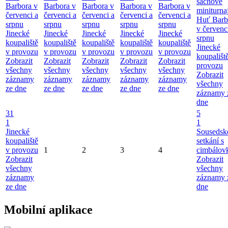
šachové
Barbora v
Barbora v
Barbora v
Barbora v
Barbora v
miniturna
červenci a
červenci a
červenci a
červenci a
červenci a
Huť Barb
srpnu
srpnu
srpnu
srpnu
srpnu
v červenc
Jinecké
Jinecké
Jinecké
Jinecké
Jinecké
srpnu
koupaliště
koupaliště
koupaliště
koupaliště
koupaliště
Jinecké
v provozu
v provozu
v provozu
v provozu
v provozu
koupališt
Zobrazit
Zobrazit
Zobrazit
Zobrazit
Zobrazit
provozu
všechny
všechny
všechny
všechny
všechny
Zobrazit
záznamy
záznamy
záznamy
záznamy
záznamy
všechny
ze dne
ze dne
ze dne
ze dne
ze dne
záznamy 
dne
31
5
1
1
Jinecké
Sousedsk
koupaliště
setkání s
v provozu
1
2
3
4
cimbálov
Zobrazit
Zobrazit
všechny
všechny
záznamy
záznamy 
ze dne
dne
Mobilní aplikace