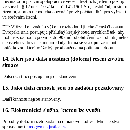
mezinárodní justiční spolupráci ve věcech trestních, je tento postup
ve smyslu § 12 odst. 10 zákona č. 141/1961 Sb., trestní řád, trestním
řízením, a proto nepodléhá obecné úpravě počítání lhůt pro vyřízení
ve správním řízení.
EU
: V řízení o uznání a výkonu rozhodnutí jiného členského státu
Evropské unie postupuje příslušný krajský soud urychleně tak, aby
mohl rozhodnout zpravidla do 90 dnů od obdržení rozhodnutí jiného
členského státu s dalšími podklady. Jedná se však pouze o lhůtu
pořádkovou, která může být prodloužena na potřebnou dobu.
14. Kteří jsou další účastníci (dotčení) řešení životní
situace
Další účastníci postupu nejsou stanoveni.
15. Jaké další činnosti jsou po žadateli požadovány
Další činnosti nejsou stanoveny.
16. Elektronická služba, kterou lze využít
Případný dotaz můžete zaslat na e-mailovou adresu Ministerstva
spravedlnosti:
mot@msp.justice.cz
.