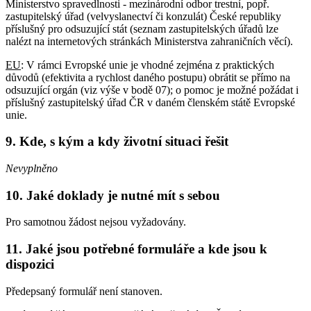
Ministerstvo spravedlnosti - mezinárodní odbor trestní, popř.
zastupitelský úřad (velvyslanectví či konzulát) České republiky
příslušný pro odsuzující stát (seznam zastupitelských úřadů lze
nalézt na internetových stránkách Ministerstva zahraničních věcí).
EU
: V rámci Evropské unie je vhodné zejména z praktických
důvodů (efektivita a rychlost daného postupu) obrátit se přímo na
odsuzující orgán (viz výše v bodě 07); o pomoc je možné požádat i
příslušný zastupitelský úřad ČR v daném členském státě Evropské
unie.
9. Kde, s kým a kdy životní situaci řešit
Nevyplněno
10. Jaké doklady je nutné mít s sebou
Pro samotnou žádost nejsou vyžadovány.
11. Jaké jsou potřebné formuláře a kde jsou k
dispozici
Předepsaný formulář není stanoven.