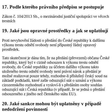
17. Podle kterého právního předpisu se postupuje
Zákon č. 104/2013 Sb., o mezinárodní justiční spolupráci ve věcech
trestních
19. Jaké jsou opravné prostředky a jak se uplatňují
Proti nevyhovění žádosti o předání do České republiky k dalšímu
výkonu trestu odnětí svobody není přípustný řádný opravný
prostředek.
Tato skutečnost je dána tím, že na předání (převezení) občana České
republiky, který byl v cizině odsouzen k výkonu trestu odnětí
svobody, do České republiky za účelem dalšího výkonu takto
uloženého trestu odnětí svobody není právní nárok a předání je
možné realizovat pouze tehdy, rozhodne-li příslušný český soud na
základě podkladů, které zašle odsuzující stát o uznání a výkonu
cizozemského rozhodnutí a vysloví-li s předáním osoby souhlas
odsuzující stát i Česká republika (v případě, že se jedná o předání
odsouzeného z jiného než členského státu EU).
20. Jaké sankce mohou být uplatněny v případě
nedodržení povinností