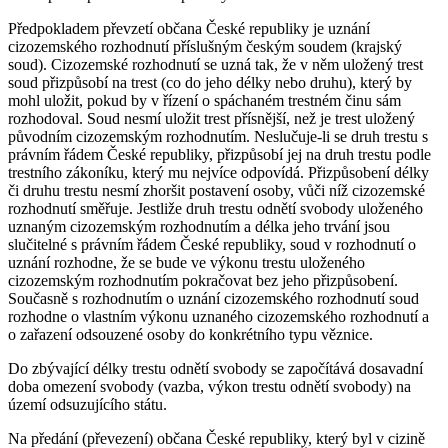
Předpokladem převzetí občana České republiky je uznání
cizozemského rozhodnutí příslušným českým soudem (krajský
soud). Cizozemské rozhodnutí se uzná tak, že v něm uložený trest
soud přizpůsobí na trest (co do jeho délky nebo druhu), který by
mohl uložit, pokud by v řízení o spáchaném trestném činu sám
rozhodoval. Soud nesmí uložit trest přísnější, než je trest uložený
původním cizozemským rozhodnutím. Neslučuje-li se druh trestu s
právním řádem České republiky, přizpůsobí jej na druh trestu podle
trestního zákoníku, který mu nejvíce odpovídá. Přizpůsobení délky
či druhu trestu nesmí zhoršit postavení osoby, vůči níž cizozemské
rozhodnutí směřuje. Jestliže druh trestu odnětí svobody uloženého
uznaným cizozemským rozhodnutím a délka jeho trvání jsou
slučitelné s právním řádem České republiky, soud v rozhodnutí o
uznání rozhodne, že se bude ve výkonu trestu uloženého
cizozemským rozhodnutím pokračovat bez jeho přizpůsobení.
Současně s rozhodnutím o uznání cizozemského rozhodnutí soud
rozhodne o vlastním výkonu uznaného cizozemského rozhodnutí a
o zařazení odsouzené osoby do konkrétního typu věznice.
Do zbývající délky trestu odnětí svobody se započítává dosavadní
doba omezení svobody (vazba, výkon trestu odnětí svobody) na
území odsuzujícího státu.
Na předání (převezení) občana České republiky, který byl v cizině