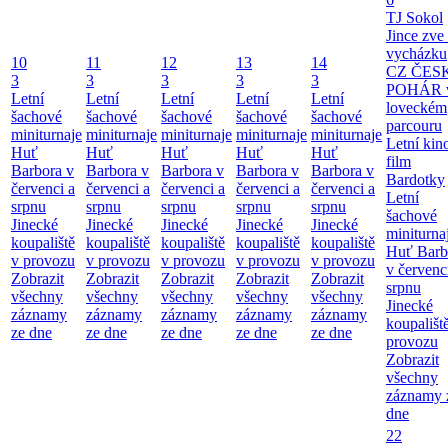
TJ Sokol
Jince zve
vycházku
10
11
12
13
14
CZ ČES
3
3
3
3
3
POHÁR 
Letní
Letní
Letní
Letní
Letní
loveckém
šachové
šachové
šachové
šachové
šachové
parcouru
miniturnaje
miniturnaje
miniturnaje
miniturnaje
miniturnaje
Letní kino
Huť
Huť
Huť
Huť
Huť
film
Barbora v
Barbora v
Barbora v
Barbora v
Barbora v
Bardotky
červenci a
červenci a
červenci a
červenci a
červenci a
Letní
srpnu
srpnu
srpnu
srpnu
srpnu
šachové
Jinecké
Jinecké
Jinecké
Jinecké
Jinecké
miniturna
koupaliště
koupaliště
koupaliště
koupaliště
koupaliště
Huť Barb
v provozu
v provozu
v provozu
v provozu
v provozu
v červenc
Zobrazit
Zobrazit
Zobrazit
Zobrazit
Zobrazit
srpnu
všechny
všechny
všechny
všechny
všechny
Jinecké
záznamy
záznamy
záznamy
záznamy
záznamy
koupališt
ze dne
ze dne
ze dne
ze dne
ze dne
provozu
Zobrazit
všechny
záznamy 
dne
22