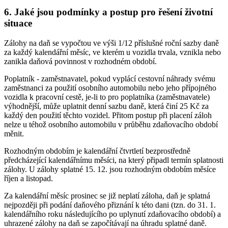
6. Jaké jsou podmínky a postup pro řešení životní
situace
Zálohy na daň se vypočtou ve výši 1/12 příslušné roční sazby daně
za každý kalendářní měsíc, ve kterém u vozidla trvala, vznikla nebo
zanikla daňová povinnost v rozhodném období.
Poplatník - zaměstnavatel, pokud vyplácí cestovní náhrady svému
zaměstnanci za použití osobního automobilu nebo jeho přípojného
vozidla k pracovní cestě, je-li to pro poplatníka (zaměstnavatele)
výhodnější, může uplatnit denní sazbu daně, která činí 25 Kč za
každý den použití těchto vozidel. Přitom postup při placení záloh
nelze u téhož osobního automobilu v průběhu zdaňovacího období
měnit.
Rozhodným obdobím je kalendářní čtvrtletí bezprostředně
předcházející kalendářnímu měsíci, na který připadl termín splatnosti
zálohy. U zálohy splatné 15. 12. jsou rozhodným obdobím měsíce
říjen a listopad.
Za kalendářní měsíc prosinec se již neplatí záloha, daň je splatná
nejpozději při podání daňového přiznání k této dani (tzn. do 31. 1.
kalendářního roku následujícího po uplynutí zdaňovacího období) a
uhrazené zálohy na daň se započítávají na úhradu splatné daně.