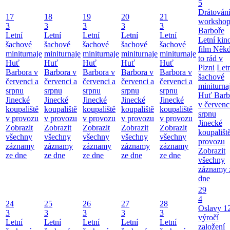
5
Drátování
17
18
19
20
21
workshop
3
3
3
3
3
Barboře
Letní
Letní
Letní
Letní
Letní
Letní kino
šachové
šachové
šachové
šachové
šachové
film Něk
miniturnaje
miniturnaje
miniturnaje
miniturnaje
miniturnaje
to rád v
Huť
Huť
Huť
Huť
Huť
Plzni
Let
Barbora v
Barbora v
Barbora v
Barbora v
Barbora v
šachové
červenci a
červenci a
červenci a
červenci a
červenci a
miniturna
srpnu
srpnu
srpnu
srpnu
srpnu
Huť Barb
Jinecké
Jinecké
Jinecké
Jinecké
Jinecké
v červenc
koupaliště
koupaliště
koupaliště
koupaliště
koupaliště
srpnu
v provozu
v provozu
v provozu
v provozu
v provozu
Jinecké
Zobrazit
Zobrazit
Zobrazit
Zobrazit
Zobrazit
koupališt
všechny
všechny
všechny
všechny
všechny
provozu
záznamy
záznamy
záznamy
záznamy
záznamy
Zobrazit
ze dne
ze dne
ze dne
ze dne
ze dne
všechny
záznamy 
dne
29
4
24
25
26
27
28
Oslavy 1
3
3
3
3
3
výročí
Letní
Letní
Letní
Letní
Letní
založení