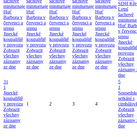
šachové
šachové
šachové
šachové
šachové
SDH Kře
miniturnaje
miniturnaje
miniturnaje
miniturnaje
miniturnaje
Letní
Huť
Huť
Huť
Huť
Huť
šachové
Barbora v
Barbora v
Barbora v
Barbora v
Barbora v
miniturna
červenci a
červenci a
červenci a
červenci a
červenci a
Huť Barb
srpnu
srpnu
srpnu
srpnu
srpnu
v červenc
Jinecké
Jinecké
Jinecké
Jinecké
Jinecké
srpnu
koupaliště
koupaliště
koupaliště
koupaliště
koupaliště
Jinecké
v provozu
v provozu
v provozu
v provozu
v provozu
koupališt
Zobrazit
Zobrazit
Zobrazit
Zobrazit
Zobrazit
provozu
všechny
všechny
všechny
všechny
všechny
Zobrazit
záznamy
záznamy
záznamy
záznamy
záznamy
všechny
ze dne
ze dne
ze dne
ze dne
ze dne
záznamy 
dne
31
5
1
1
Jinecké
Sousedsk
koupaliště
setkání s
v provozu
1
2
3
4
cimbálov
Zobrazit
Zobrazit
všechny
všechny
záznamy
záznamy 
ze dne
dne