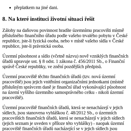
přeplatkem na jiné dani.
8. Na které instituci životní situaci řešit
Zálohy na daňovou povinnost hradíte územnímu pracovišti místně
příslušného finančního úřadu podle vašeho trvalého pobytu v České
republice, jste-li fyzická osoba, nebo v místě vašeho sídla v České
republice, jste-li právnická osoba.
Územní působnost a sídlo (včetně názvu) nově vzniklých finančních
úřadů upravuje ust. § 8 odst. 1 zákona č. 456/2011 Sb., o Finanční
správě České republiky, ve znění pozdějších předpisů.
Územní pracoviště těchto finančních úřadů (tzv. nová územní
pracoviště) jsou jejich vnitřními organizačními jednotkami (místně
příslušným správcem daně je finanční úřad vykonávající působnost
na území vyššího územního samosprávného celku - nikoli územní
pracoviště).
Územní pracoviště finančních úřadů, která se nenacházejí v jejich
sídlech, jsou stanovena vyhláškou č. 48/2012 Sb., o územních
pracovištích finančních úřadů, která se nenacházejí v jejich sídlech
(jejich seznam je uveden v příloze této vyhlášky) - naopak územní
pracoviště finančních úřadů nacházející se v jejich sídlech jsou