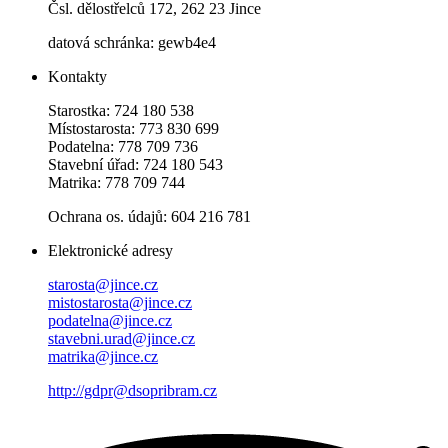
Čsl. dělostřelců 172, 262 23 Jince
datová schránka: gewb4e4
Kontakty
Starostka: 724 180 538
Místostarosta: 773 830 699
Podatelna: 778 709 736
Stavební úřad: 724 180 543
Matrika: 778 709 744
Ochrana os. údajů: 604 216 781
Elektronické adresy
starosta@jince.cz
mistostarosta@jince.cz
podatelna@jince.cz
stavebni.urad@jince.cz
matrika@jince.cz
http://gdpr@dsopribram.cz