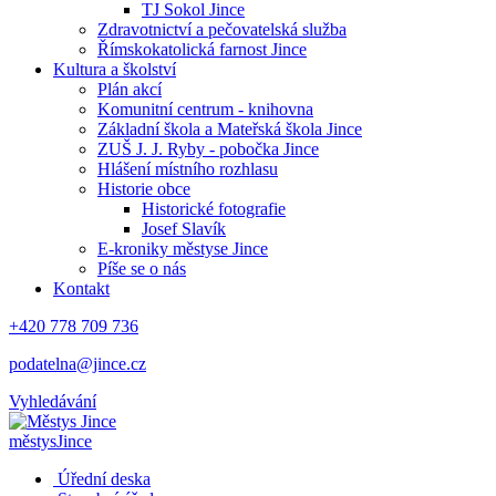
TJ Sokol Jince
Zdravotnictví a pečovatelská služba
Římskokatolická farnost Jince
Kultura a školství
Plán akcí
Komunitní centrum - knihovna
Základní škola a Mateřská škola Jince
ZUŠ J. J. Ryby - pobočka Jince
Hlášení místního rozhlasu
Historie obce
Historické fotografie
Josef Slavík
E-kroniky městyse Jince
Píše se o nás
Kontakt
+420 778 709 736
podatelna@jince.cz
Vyhledávání
městys
Jince
Úřední deska