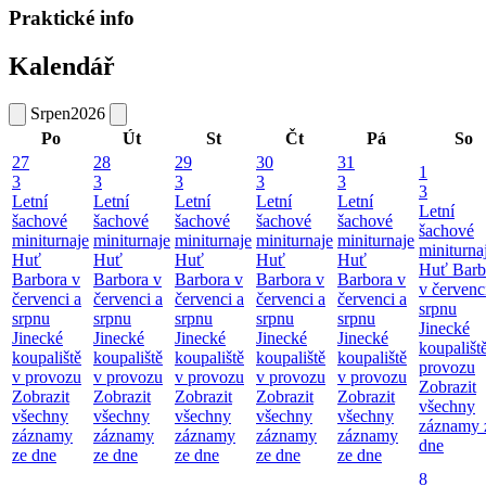
Praktické info
Kalendář
Srpen
2026
Po
Út
St
Čt
Pá
So
27
28
29
30
31
1
3
3
3
3
3
3
Letní
Letní
Letní
Letní
Letní
Letní
šachové
šachové
šachové
šachové
šachové
šachové
miniturnaje
miniturnaje
miniturnaje
miniturnaje
miniturnaje
miniturna
Huť
Huť
Huť
Huť
Huť
Huť Barb
Barbora v
Barbora v
Barbora v
Barbora v
Barbora v
v červenc
červenci a
červenci a
červenci a
červenci a
červenci a
srpnu
srpnu
srpnu
srpnu
srpnu
srpnu
Jinecké
Jinecké
Jinecké
Jinecké
Jinecké
Jinecké
koupališt
koupaliště
koupaliště
koupaliště
koupaliště
koupaliště
provozu
v provozu
v provozu
v provozu
v provozu
v provozu
Zobrazit
Zobrazit
Zobrazit
Zobrazit
Zobrazit
Zobrazit
všechny
všechny
všechny
všechny
všechny
všechny
záznamy 
záznamy
záznamy
záznamy
záznamy
záznamy
dne
ze dne
ze dne
ze dne
ze dne
ze dne
8