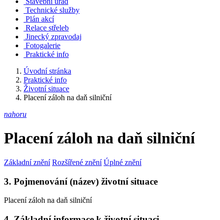
Stavební úřad
Technické služby
Plán akcí
Relace střeleb
Jinecký zpravodaj
Fotogalerie
Praktické info
Úvodní stránka
Praktické info
Životní situace
Placení záloh na daň silniční
nahoru
Placení záloh na daň silniční
Základní znění
Rozšířené znění
Úplné znění
3. Pojmenování (název) životní situace
Placení záloh na daň silniční
4. Základní informace k životní situaci