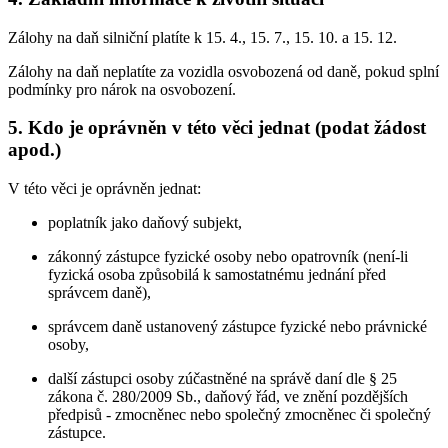
Zálohy na daň silniční platíte k 15. 4., 15. 7., 15. 10. a 15. 12.
Zálohy na daň neplatíte za vozidla osvobozená od daně, pokud splní
podmínky pro nárok na osvobození.
5. Kdo je oprávněn v této věci jednat (podat žádost
apod.)
V této věci je oprávněn jednat:
poplatník jako daňový subjekt,
zákonný zástupce fyzické osoby nebo opatrovník (není-li
fyzická osoba způsobilá k samostatnému jednání před
správcem daně),
správcem daně ustanovený zástupce fyzické nebo právnické
osoby,
další zástupci osoby zúčastněné na správě daní dle § 25
zákona č. 280/2009 Sb., daňový řád, ve znění pozdějších
předpisů - zmocněnec nebo společný zmocněnec či společný
zástupce.