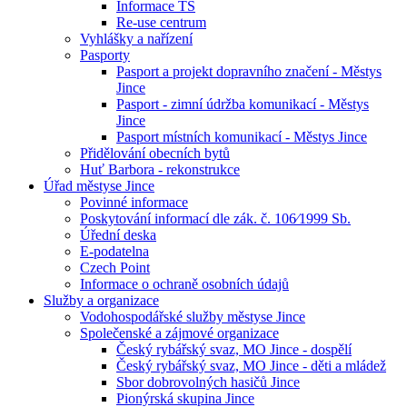
Informace TS
Re-use centrum
Vyhlášky a nařízení
Pasporty
Pasport a projekt dopravního značení - Městys
Jince
Pasport - zimní údržba komunikací - Městys
Jince
Pasport místních komunikací - Městys Jince
Přidělování obecních bytů
Huť Barbora - rekonstrukce
Úřad městyse Jince
Povinné informace
Poskytování informací dle zák. č. 106⁄1999 Sb.
Úřední deska
E-podatelna
Czech Point
Informace o ochraně osobních údajů
Služby a organizace
Vodohospodářské služby městyse Jince
Společenské a zájmové organizace
Český rybářský svaz, MO Jince - dospělí
Český rybářský svaz, MO Jince - děti a mládež
Sbor dobrovolných hasičů Jince
Pionýrská skupina Jince