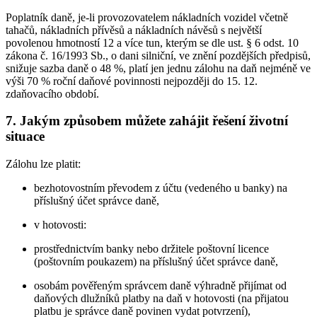
Poplatník daně, je-li provozovatelem nákladních vozidel včetně
tahačů, nákladních přívěsů a nákladních návěsů s největší
povolenou hmotností 12 a více tun, kterým se dle ust. § 6 odst. 10
zákona č. 16/1993 Sb., o dani silniční, ve znění pozdějších předpisů,
snižuje sazba daně o 48 %, platí jen jednu zálohu na daň nejméně ve
výši 70 % roční daňové povinnosti nejpozději do 15. 12.
zdaňovacího období.
7. Jakým způsobem můžete zahájit řešení životní
situace
Zálohu lze platit:
bezhotovostním převodem z účtu (vedeného u banky) na
příslušný účet správce daně,
v hotovosti:
prostřednictvím banky nebo držitele poštovní licence
(poštovním poukazem) na příslušný účet správce daně,
osobám pověřeným správcem daně výhradně přijímat od
daňových dlužníků platby na daň v hotovosti (na přijatou
platbu je správce daně povinen vydat potvrzení),