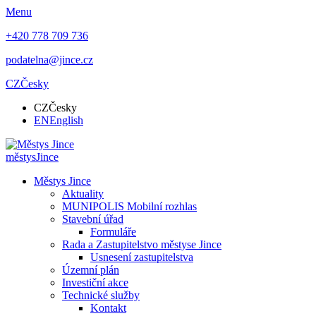
Menu
+420 778 709 736
podatelna@jince.cz
CZ
Česky
CZ
Česky
EN
English
městys
Jince
Městys Jince
Aktuality
MUNIPOLIS Mobilní rozhlas
Stavební úřad
Formuláře
Rada a Zastupitelstvo městyse Jince
Usnesení zastupitelstva
Územní plán
Investiční akce
Technické služby
Kontakt