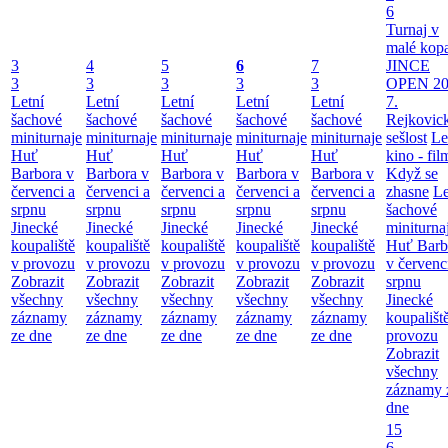
6
Turnaj v
malé kop
3
4
5
6
7
JINCE
3
3
3
3
3
OPEN 20
Letní
Letní
Letní
Letní
Letní
7.
šachové
šachové
šachové
šachové
šachové
Rejkovic
miniturnaje
miniturnaje
miniturnaje
miniturnaje
miniturnaje
sešlost
Le
Huť
Huť
Huť
Huť
Huť
kino - fil
Barbora v
Barbora v
Barbora v
Barbora v
Barbora v
Když se
červenci a
červenci a
červenci a
červenci a
červenci a
zhasne
Le
srpnu
srpnu
srpnu
srpnu
srpnu
šachové
Jinecké
Jinecké
Jinecké
Jinecké
Jinecké
miniturna
koupaliště
koupaliště
koupaliště
koupaliště
koupaliště
Huť Barb
v provozu
v provozu
v provozu
v provozu
v provozu
v červenc
Zobrazit
Zobrazit
Zobrazit
Zobrazit
Zobrazit
srpnu
všechny
všechny
všechny
všechny
všechny
Jinecké
záznamy
záznamy
záznamy
záznamy
záznamy
koupališt
ze dne
ze dne
ze dne
ze dne
ze dne
provozu
Zobrazit
všechny
záznamy 
dne
15
6