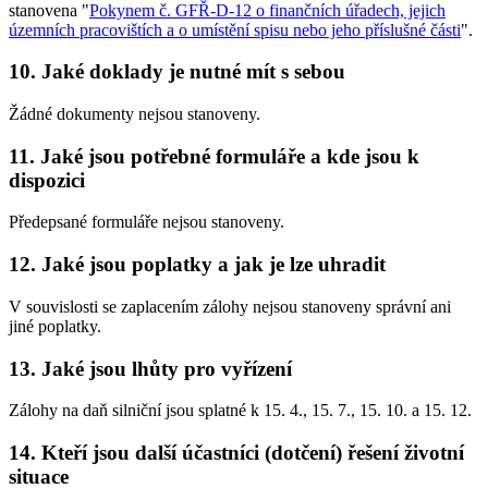
stanovena "
Pokynem č. GFŘ-D-12 o finančních úřadech, jejich
územních pracovištích a o umístění spisu nebo jeho příslušné části
".
10. Jaké doklady je nutné mít s sebou
Žádné dokumenty nejsou stanoveny.
11. Jaké jsou potřebné formuláře a kde jsou k
dispozici
Předepsané formuláře nejsou stanoveny.
12. Jaké jsou poplatky a jak je lze uhradit
V souvislosti se zaplacením zálohy nejsou stanoveny správní ani
jiné poplatky.
13. Jaké jsou lhůty pro vyřízení
Zálohy na daň silniční jsou splatné k 15. 4., 15. 7., 15. 10. a 15. 12.
14. Kteří jsou další účastníci (dotčení) řešení životní
situace