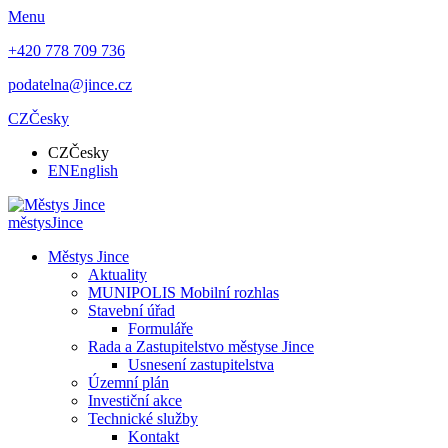
Menu
+420 778 709 736
podatelna@jince.cz
CZ
Česky
CZ
Česky
EN
English
městys
Jince
Městys Jince
Aktuality
MUNIPOLIS Mobilní rozhlas
Stavební úřad
Formuláře
Rada a Zastupitelstvo městyse Jince
Usnesení zastupitelstva
Územní plán
Investiční akce
Technické služby
Kontakt