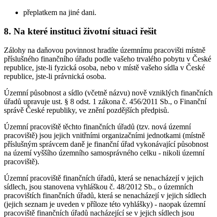
přeplatkem na jiné dani.
8. Na které instituci životní situaci řešit
Zálohy na daňovou povinnost hradíte územnímu pracovišti místně
příslušného finančního úřadu podle vašeho trvalého pobytu v České
republice, jste-li fyzická osoba, nebo v místě vašeho sídla v České
republice, jste-li právnická osoba.
Územní působnost a sídlo (včetně názvu) nově vzniklých finančních
úřadů upravuje ust. § 8 odst. 1 zákona č. 456/2011 Sb., o Finanční
správě České republiky, ve znění pozdějších předpisů.
Územní pracoviště těchto finančních úřadů (tzv. nová územní
pracoviště) jsou jejich vnitřními organizačními jednotkami (místně
příslušným správcem daně je finanční úřad vykonávající působnost
na území vyššího územního samosprávného celku - nikoli územní
pracoviště).
Územní pracoviště finančních úřadů, která se nenacházejí v jejich
sídlech, jsou stanovena vyhláškou č. 48/2012 Sb., o územních
pracovištích finančních úřadů, která se nenacházejí v jejich sídlech
(jejich seznam je uveden v příloze této vyhlášky) - naopak územní
pracoviště finančních úřadů nacházející se v jejich sídlech jsou