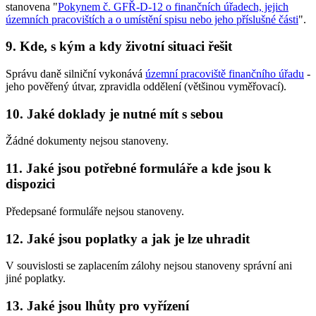
stanovena "
Pokynem č. GFŘ-D-12 o finančních úřadech, jejich
územních pracovištích a o umístění spisu nebo jeho příslušné části
".
9. Kde, s kým a kdy životní situaci řešit
Správu daně silniční vykonává
územní pracoviště finančního úřadu
-
jeho pověřený útvar, zpravidla oddělení (většinou vyměřovací).
10. Jaké doklady je nutné mít s sebou
Žádné dokumenty nejsou stanoveny.
11. Jaké jsou potřebné formuláře a kde jsou k
dispozici
Předepsané formuláře nejsou stanoveny.
12. Jaké jsou poplatky a jak je lze uhradit
V souvislosti se zaplacením zálohy nejsou stanoveny správní ani
jiné poplatky.
13. Jaké jsou lhůty pro vyřízení