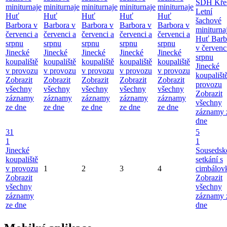
SDH Kře
miniturnaje
miniturnaje
miniturnaje
miniturnaje
miniturnaje
Letní
Huť
Huť
Huť
Huť
Huť
šachové
Barbora v
Barbora v
Barbora v
Barbora v
Barbora v
miniturna
červenci a
červenci a
červenci a
červenci a
červenci a
Huť Barb
srpnu
srpnu
srpnu
srpnu
srpnu
v červenc
Jinecké
Jinecké
Jinecké
Jinecké
Jinecké
srpnu
koupaliště
koupaliště
koupaliště
koupaliště
koupaliště
Jinecké
v provozu
v provozu
v provozu
v provozu
v provozu
koupališt
Zobrazit
Zobrazit
Zobrazit
Zobrazit
Zobrazit
provozu
všechny
všechny
všechny
všechny
všechny
Zobrazit
záznamy
záznamy
záznamy
záznamy
záznamy
všechny
ze dne
ze dne
ze dne
ze dne
ze dne
záznamy 
dne
31
5
1
1
Jinecké
Sousedsk
koupaliště
setkání s
v provozu
1
2
3
4
cimbálov
Zobrazit
Zobrazit
všechny
všechny
záznamy
záznamy 
ze dne
dne