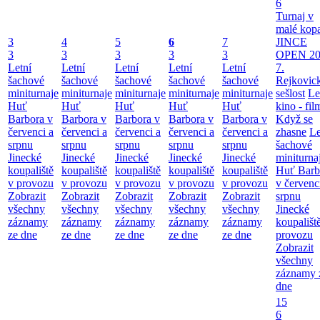
6
Turnaj v
malé kop
3
4
5
6
7
JINCE
3
3
3
3
3
OPEN 20
Letní
Letní
Letní
Letní
Letní
7.
šachové
šachové
šachové
šachové
šachové
Rejkovic
miniturnaje
miniturnaje
miniturnaje
miniturnaje
miniturnaje
sešlost
Le
Huť
Huť
Huť
Huť
Huť
kino - fil
Barbora v
Barbora v
Barbora v
Barbora v
Barbora v
Když se
červenci a
červenci a
červenci a
červenci a
červenci a
zhasne
Le
srpnu
srpnu
srpnu
srpnu
srpnu
šachové
Jinecké
Jinecké
Jinecké
Jinecké
Jinecké
miniturna
koupaliště
koupaliště
koupaliště
koupaliště
koupaliště
Huť Barb
v provozu
v provozu
v provozu
v provozu
v provozu
v červenc
Zobrazit
Zobrazit
Zobrazit
Zobrazit
Zobrazit
srpnu
všechny
všechny
všechny
všechny
všechny
Jinecké
záznamy
záznamy
záznamy
záznamy
záznamy
koupališt
ze dne
ze dne
ze dne
ze dne
ze dne
provozu
Zobrazit
všechny
záznamy 
dne
15
6