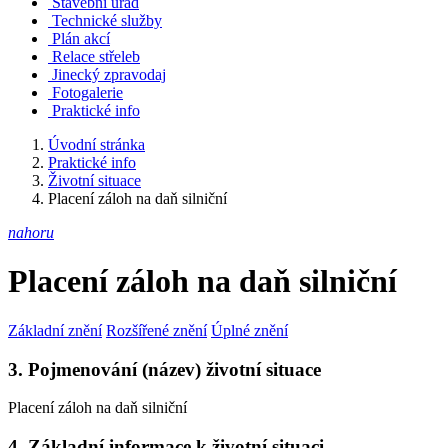
Stavební úřad
Technické služby
Plán akcí
Relace střeleb
Jinecký zpravodaj
Fotogalerie
Praktické info
Úvodní stránka
Praktické info
Životní situace
Placení záloh na daň silniční
nahoru
Placení záloh na daň silniční
Základní znění
Rozšířené znění
Úplné znění
3. Pojmenování (název) životní situace
Placení záloh na daň silniční
4. Základní informace k životní situaci