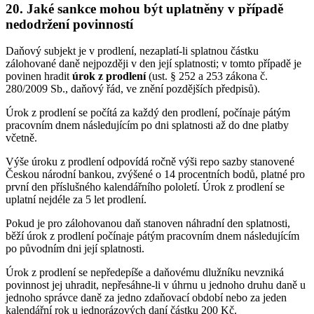
20. Jaké sankce mohou být uplatněny v případě
nedodržení povinností
Daňový subjekt je v prodlení, nezaplatí-li splatnou částku
zálohované daně nejpozději v den její splatnosti; v tomto případě je
povinen hradit
úrok z prodlení
(ust. § 252 a 253 zákona č.
280/2009 Sb., daňový řád, ve znění pozdějších předpisů).
Úrok z prodlení se počítá za každý den prodlení, počínaje pátým
pracovním dnem následujícím po dni splatnosti až do dne platby
včetně.
Výše úroku z prodlení odpovídá ročně výši repo sazby stanovené
Českou národní bankou, zvýšené o 14 procentních bodů, platné pro
první den příslušného kalendářního pololetí. Úrok z prodlení se
uplatní nejdéle za 5 let prodlení.
Pokud je pro zálohovanou daň stanoven náhradní den splatnosti,
běží úrok z prodlení počínaje pátým pracovním dnem následujícím
po původním dni její splatnosti.
Úrok z prodlení se nepředepíše a daňovému dlužníku nevzniká
povinnost jej uhradit, nepřesáhne-li v úhrnu u jednoho druhu daně u
jednoho správce daně za jedno zdaňovací období nebo za jeden
kalendářní rok u jednorázových daní částku 200 Kč.