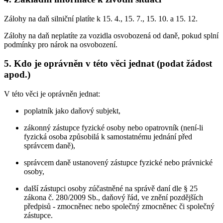
Zálohy na daň silniční platíte k 15. 4., 15. 7., 15. 10. a 15. 12.
Zálohy na daň neplatíte za vozidla osvobozená od daně, pokud splní
podmínky pro nárok na osvobození.
5. Kdo je oprávněn v této věci jednat (podat žádost
apod.)
V této věci je oprávněn jednat:
poplatník jako daňový subjekt,
zákonný zástupce fyzické osoby nebo opatrovník (není-li
fyzická osoba způsobilá k samostatnému jednání před
správcem daně),
správcem daně ustanovený zástupce fyzické nebo právnické
osoby,
další zástupci osoby zúčastněné na správě daní dle § 25
zákona č. 280/2009 Sb., daňový řád, ve znění pozdějších
předpisů - zmocněnec nebo společný zmocněnec či společný
zástupce.