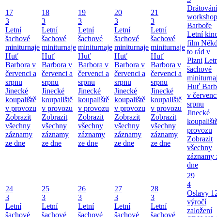
Drátování
17
18
19
20
21
workshop
3
3
3
3
3
Barboře
Letní
Letní
Letní
Letní
Letní
Letní kino
šachové
šachové
šachové
šachové
šachové
film Něk
miniturnaje
miniturnaje
miniturnaje
miniturnaje
miniturnaje
to rád v
Huť
Huť
Huť
Huť
Huť
Plzni
Let
Barbora v
Barbora v
Barbora v
Barbora v
Barbora v
šachové
červenci a
červenci a
červenci a
červenci a
červenci a
miniturna
srpnu
srpnu
srpnu
srpnu
srpnu
Huť Barb
Jinecké
Jinecké
Jinecké
Jinecké
Jinecké
v červenc
koupaliště
koupaliště
koupaliště
koupaliště
koupaliště
srpnu
v provozu
v provozu
v provozu
v provozu
v provozu
Jinecké
Zobrazit
Zobrazit
Zobrazit
Zobrazit
Zobrazit
koupališt
všechny
všechny
všechny
všechny
všechny
provozu
záznamy
záznamy
záznamy
záznamy
záznamy
Zobrazit
ze dne
ze dne
ze dne
ze dne
ze dne
všechny
záznamy 
dne
29
4
24
25
26
27
28
Oslavy 1
3
3
3
3
3
výročí
Letní
Letní
Letní
Letní
Letní
založení
šachové
šachové
šachové
šachové
šachové