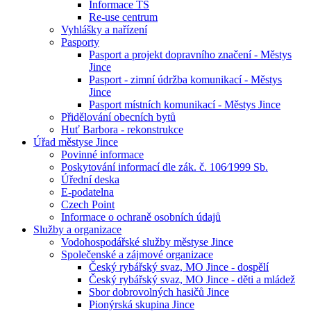
Informace TS
Re-use centrum
Vyhlášky a nařízení
Pasporty
Pasport a projekt dopravního značení - Městys
Jince
Pasport - zimní údržba komunikací - Městys
Jince
Pasport místních komunikací - Městys Jince
Přidělování obecních bytů
Huť Barbora - rekonstrukce
Úřad městyse Jince
Povinné informace
Poskytování informací dle zák. č. 106⁄1999 Sb.
Úřední deska
E-podatelna
Czech Point
Informace o ochraně osobních údajů
Služby a organizace
Vodohospodářské služby městyse Jince
Společenské a zájmové organizace
Český rybářský svaz, MO Jince - dospělí
Český rybářský svaz, MO Jince - děti a mládež
Sbor dobrovolných hasičů Jince
Pionýrská skupina Jince