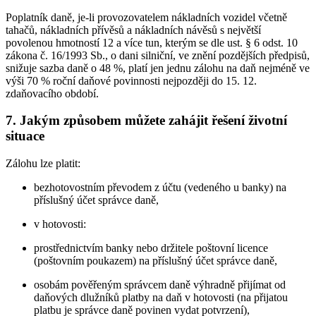
Poplatník daně, je-li provozovatelem nákladních vozidel včetně
tahačů, nákladních přívěsů a nákladních návěsů s největší
povolenou hmotností 12 a více tun, kterým se dle ust. § 6 odst. 10
zákona č. 16/1993 Sb., o dani silniční, ve znění pozdějších předpisů,
snižuje sazba daně o 48 %, platí jen jednu zálohu na daň nejméně ve
výši 70 % roční daňové povinnosti nejpozději do 15. 12.
zdaňovacího období.
7. Jakým způsobem můžete zahájit řešení životní
situace
Zálohu lze platit:
bezhotovostním převodem z účtu (vedeného u banky) na
příslušný účet správce daně,
v hotovosti:
prostřednictvím banky nebo držitele poštovní licence
(poštovním poukazem) na příslušný účet správce daně,
osobám pověřeným správcem daně výhradně přijímat od
daňových dlužníků platby na daň v hotovosti (na přijatou
platbu je správce daně povinen vydat potvrzení),