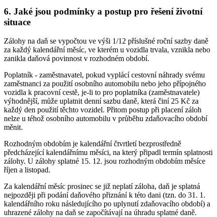
6. Jaké jsou podmínky a postup pro řešení životní
situace
Zálohy na daň se vypočtou ve výši 1/12 příslušné roční sazby daně
za každý kalendářní měsíc, ve kterém u vozidla trvala, vznikla nebo
zanikla daňová povinnost v rozhodném období.
Poplatník - zaměstnavatel, pokud vyplácí cestovní náhrady svému
zaměstnanci za použití osobního automobilu nebo jeho přípojného
vozidla k pracovní cestě, je-li to pro poplatníka (zaměstnavatele)
výhodnější, může uplatnit denní sazbu daně, která činí 25 Kč za
každý den použití těchto vozidel. Přitom postup při placení záloh
nelze u téhož osobního automobilu v průběhu zdaňovacího období
měnit.
Rozhodným obdobím je kalendářní čtvrtletí bezprostředně
předcházející kalendářnímu měsíci, na který připadl termín splatnosti
zálohy. U zálohy splatné 15. 12. jsou rozhodným obdobím měsíce
říjen a listopad.
Za kalendářní měsíc prosinec se již neplatí záloha, daň je splatná
nejpozději při podání daňového přiznání k této dani (tzn. do 31. 1.
kalendářního roku následujícího po uplynutí zdaňovacího období) a
uhrazené zálohy na daň se započítávají na úhradu splatné daně.