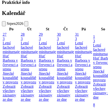
Praktické info
Kalendář
Srpen
2026
Po
Út
St
Čt
Pá
So
27
28
29
30
31
1
3
3
3
3
3
3
Letní
Letní
Letní
Letní
Letní
Letní
šachové
šachové
šachové
šachové
šachové
šachové
miniturnaje
miniturnaje
miniturnaje
miniturnaje
miniturnaje
miniturna
Huť
Huť
Huť
Huť
Huť
Huť Barb
Barbora v
Barbora v
Barbora v
Barbora v
Barbora v
v červenc
červenci a
červenci a
červenci a
červenci a
červenci a
srpnu
srpnu
srpnu
srpnu
srpnu
srpnu
Jinecké
Jinecké
Jinecké
Jinecké
Jinecké
Jinecké
koupališt
koupaliště
koupaliště
koupaliště
koupaliště
koupaliště
provozu
v provozu
v provozu
v provozu
v provozu
v provozu
Zobrazit
Zobrazit
Zobrazit
Zobrazit
Zobrazit
Zobrazit
všechny
všechny
všechny
všechny
všechny
všechny
záznamy 
záznamy
záznamy
záznamy
záznamy
záznamy
dne
ze dne
ze dne
ze dne
ze dne
ze dne
8