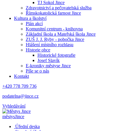
TJ Sokol Jince
Zdravotnictví a pečovatelská služba
Římskokatolická farnost Jince
Kultura a školství
Plán akcí
Komunitní centrum - knihovna
Základní škola a Mateřská škola Jince
ZUŠ J. J. Ryby - pobočka Jince
Hlášení místního rozhlasu
Historie obce
Historické fotografie
Josef Slavík
E-kroniky městyse Jince
Píše se o nás
Kontakt
+420 778 709 736
podatelna@jince.cz
Vyhledávání
městys
Jince
Úřední deska