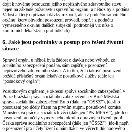
dojít k novému posouzení jejího nepříznivého zdravotního stavu
nejen na základě požadavku správního orgánu, u něhož byla podána
žádost a který o přiznání dávky rozhodl, ale i z podnětu samotného
orgánu, který původní posouzení provedl, popř. i z podnětu
vymezeného okruhu dalších subjektů (podrobněji viz níže o
kontrolních lékařských prohlídkách).
6. Jaké jsou podmínky a postup pro řešení životní
situace
Správní orgán, u něhož byla žádost o dávku nebo výhodu ze
sociálního zabezpečení podána, sám zajišťuje posouzení
nepříznivého zdravotního stavu. A to tím, že o takové posouzení
požádá příslušný orgán lékařské posudkové služby (dále jen
"posudkový orgán").
Posudkovým orgánem je okresní správa sociálního zabezpečení, v
Praze Pražská správa sociálního zabezpečení a v Brně Městská
správa sociálního zabezpečení Brno (dále jen "OSSZ"), jde-li o
posouzení pro účely řízení na prvním stupni, posudková komise
Ministerstva práce a sociálních věcí (dále jen "PK MPSV"), jde-li o
posouzení pro účely vymezeného okruhu opravných řízení, popř.
Česká správa sociálního zabezpečení (dále jen "ČSSZ"), jde-li např.
o posouzení pro účely řízení o námitkách ve věcech důchodového