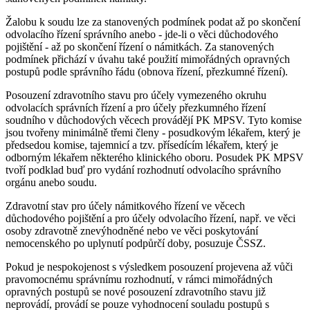
Žalobu k soudu lze za stanovených podmínek podat až po skončení
odvolacího řízení správního anebo - jde-li o věci důchodového
pojištění - až po skončení řízení o námitkách. Za stanovených
podmínek přichází v úvahu také použití mimořádných opravných
postupů podle správního řádu (obnova řízení, přezkumné řízení).
Posouzení zdravotního stavu pro účely vymezeného okruhu
odvolacích správních řízení a pro účely přezkumného řízení
soudního v důchodových věcech provádějí PK MPSV. Tyto komise
jsou tvořeny minimálně třemi členy - posudkovým lékařem, který je
předsedou komise, tajemnicí a tzv. přísedícím lékařem, který je
odborným lékařem některého klinického oboru. Posudek PK MPSV
tvoří podklad buď pro vydání rozhodnutí odvolacího správního
orgánu anebo soudu.
Zdravotní stav pro účely námitkového řízení ve věcech
důchodového pojištění a pro účely odvolacího řízení, např. ve věci
osoby zdravotně znevýhodněné nebo ve věci poskytování
nemocenského po uplynutí podpůrčí doby, posuzuje ČSSZ.
Pokud je nespokojenost s výsledkem posouzení projevena až vůči
pravomocnému správnímu rozhodnutí, v rámci mimořádných
opravných postupů se nové posouzení zdravotního stavu již
neprovádí, provádí se pouze vyhodnocení souladu postupů s