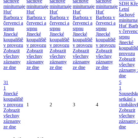
šachové
šachové
šachové
šachové
šachové
SDH Kře
miniturnaje
miniturnaje
miniturnaje
miniturnaje
miniturnaje
Letní
Huť
Huť
Huť
Huť
Huť
šachové
Barbora v
Barbora v
Barbora v
Barbora v
Barbora v
miniturna
červenci a
červenci a
červenci a
červenci a
červenci a
Huť Barb
srpnu
srpnu
srpnu
srpnu
srpnu
v červenc
Jinecké
Jinecké
Jinecké
Jinecké
Jinecké
srpnu
koupaliště
koupaliště
koupaliště
koupaliště
koupaliště
Jinecké
v provozu
v provozu
v provozu
v provozu
v provozu
koupališt
Zobrazit
Zobrazit
Zobrazit
Zobrazit
Zobrazit
provozu
všechny
všechny
všechny
všechny
všechny
Zobrazit
záznamy
záznamy
záznamy
záznamy
záznamy
všechny
ze dne
ze dne
ze dne
ze dne
ze dne
záznamy 
dne
31
5
1
1
Jinecké
Sousedsk
koupaliště
setkání s
v provozu
1
2
3
4
cimbálov
Zobrazit
Zobrazit
všechny
všechny
záznamy
záznamy 
ze dne
dne