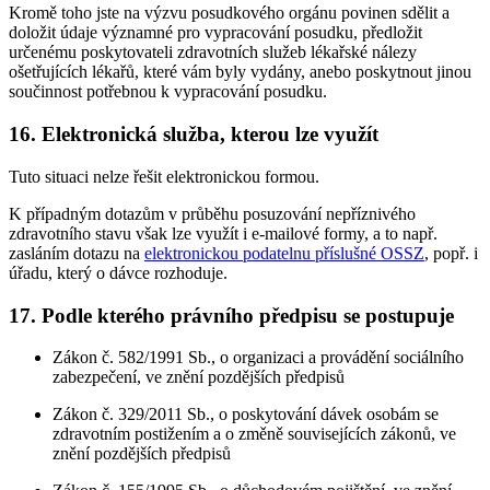
Kromě toho jste na výzvu posudkového orgánu povinen sdělit a
doložit údaje významné pro vypracování posudku, předložit
určenému poskytovateli zdravotních služeb lékařské nálezy
ošetřujících lékařů, které vám byly vydány, anebo poskytnout jinou
součinnost potřebnou k vypracování posudku.
16. Elektronická služba, kterou lze využít
Tuto situaci nelze řešit elektronickou formou.
K případným dotazům v průběhu posuzování nepříznivého
zdravotního stavu však lze využít i e-mailové formy, a to např.
zasláním dotazu na
elektronickou podatelnu příslušné OSSZ
, popř. i
úřadu, který o dávce rozhoduje.
17. Podle kterého právního předpisu se postupuje
Zákon č. 582/1991 Sb., o organizaci a provádění sociálního
zabezpečení, ve znění pozdějších předpisů
Zákon č. 329/2011 Sb., o poskytování dávek osobám se
zdravotním postižením a o změně souvisejících zákonů, ve
znění pozdějších předpisů