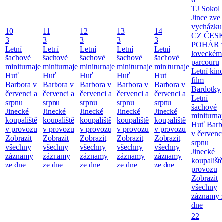
TJ Sokol
Jince zve
vycházku
10
11
12
13
14
CZ ČES
3
3
3
3
3
POHÁR 
Letní
Letní
Letní
Letní
Letní
loveckém
šachové
šachové
šachové
šachové
šachové
parcouru
miniturnaje
miniturnaje
miniturnaje
miniturnaje
miniturnaje
Letní kino
Huť
Huť
Huť
Huť
Huť
film
Barbora v
Barbora v
Barbora v
Barbora v
Barbora v
Bardotky
červenci a
červenci a
červenci a
červenci a
červenci a
Letní
srpnu
srpnu
srpnu
srpnu
srpnu
šachové
Jinecké
Jinecké
Jinecké
Jinecké
Jinecké
miniturna
koupaliště
koupaliště
koupaliště
koupaliště
koupaliště
Huť Barb
v provozu
v provozu
v provozu
v provozu
v provozu
v červenc
Zobrazit
Zobrazit
Zobrazit
Zobrazit
Zobrazit
srpnu
všechny
všechny
všechny
všechny
všechny
Jinecké
záznamy
záznamy
záznamy
záznamy
záznamy
koupališt
ze dne
ze dne
ze dne
ze dne
ze dne
provozu
Zobrazit
všechny
záznamy 
dne
22