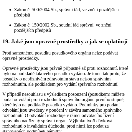
Zákon č. 500/2004 Sb., správní řád, ve znění pozdějších
předpisů
Zákon č. 150/2002 Sb., soudní řád správní, ve znění
pozdějších předpisů
19. Jaké jsou opravné prostředky a jak se uplatňují
Proti samotnému posudku posudkového orgánu nelze podávat
opravné prostředky.
Opravné prostředky jsou právně přípustné až proti rozhodnutí, které
bylo na podkladě takového posudku vydáno. Je tomu tak proto, že
posudky o nepříznivém zdravotním stavu nejsou správním
rozhodnutím, ale podkladem pro vydání správního rozhodnutí.
V případě nesouhlasu s výsledkem posouzení (posudkem) můžete
podat odvolání proti rozhodnutí správního orgánu prvního stupně,
které bylo na podkladě posudku vydáno. Podmínky pro podání
odvolání jsou uvedeny v poučení v závěru samotného správního
rozhodnutí. O odvolání rozhoduje v rámci odvolacího řízení
správního nadřízený správní orgán. Výjimku tvoří dávková
rozhodnutí o invalidním důchodu, proti nimž lze podat za
stanovených podmínek námitky.