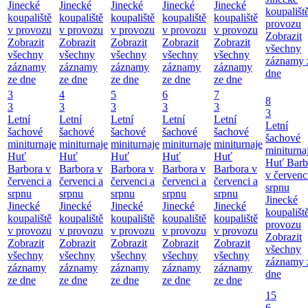
Jinecké
Jinecké
Jinecké
Jinecké
Jinecké
koupališt
koupaliště
koupaliště
koupaliště
koupaliště
koupaliště
provozu
v provozu
v provozu
v provozu
v provozu
v provozu
Zobrazit
Zobrazit
Zobrazit
Zobrazit
Zobrazit
Zobrazit
všechny
všechny
všechny
všechny
všechny
všechny
záznamy 
záznamy
záznamy
záznamy
záznamy
záznamy
dne
ze dne
ze dne
ze dne
ze dne
ze dne
3
4
5
6
7
8
3
3
3
3
3
3
Letní
Letní
Letní
Letní
Letní
Letní
šachové
šachové
šachové
šachové
šachové
šachové
miniturnaje
miniturnaje
miniturnaje
miniturnaje
miniturnaje
miniturna
Huť
Huť
Huť
Huť
Huť
Huť Barb
Barbora v
Barbora v
Barbora v
Barbora v
Barbora v
v červenc
červenci a
červenci a
červenci a
červenci a
červenci a
srpnu
srpnu
srpnu
srpnu
srpnu
srpnu
Jinecké
Jinecké
Jinecké
Jinecké
Jinecké
Jinecké
koupališt
koupaliště
koupaliště
koupaliště
koupaliště
koupaliště
provozu
v provozu
v provozu
v provozu
v provozu
v provozu
Zobrazit
Zobrazit
Zobrazit
Zobrazit
Zobrazit
Zobrazit
všechny
všechny
všechny
všechny
všechny
všechny
záznamy 
záznamy
záznamy
záznamy
záznamy
záznamy
dne
ze dne
ze dne
ze dne
ze dne
ze dne
15
6