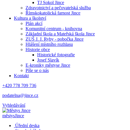
TJ Sokol Jince
Zdravotnictví a pečovatelská služba
Římskokatolická farnost Jince
Kultura a školství
Plán akcí
Komunitní centrum - knihovna
Základní škola a Mateřská škola Jince
ZUŠ J. J. Ryby - pobočka Jince
Hlášení místního rozhlasu
Historie obce
Historické fotografie
Josef Slavík
E-kroniky městyse Jince
Píše se o nás
Kontakt
+420 778 709 736
podatelna@jince.cz
Vyhledávání
městys
Jince
Úřední deska