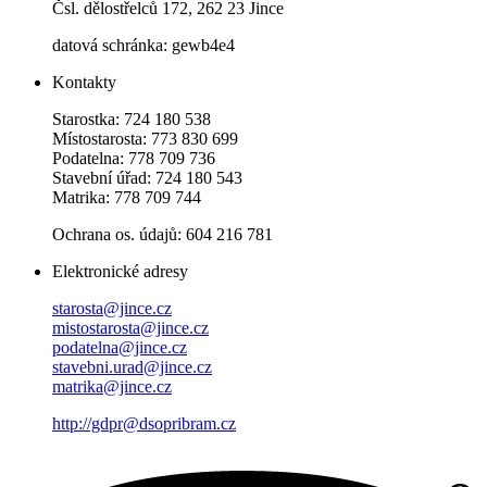
Čsl. dělostřelců 172, 262 23 Jince
datová schránka: gewb4e4
Kontakty
Starostka: 724 180 538
Místostarosta: 773 830 699
Podatelna: 778 709 736
Stavební úřad: 724 180 543
Matrika: 778 709 744
Ochrana os. údajů: 604 216 781
Elektronické adresy
starosta@jince.cz
mistostarosta@jince.cz
podatelna@jince.cz
stavebni.urad@jince.cz
matrika@jince.cz
http://gdpr@dsopribram.cz