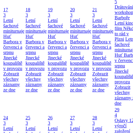
5
Drátování
17
18
19
20
21
workshop
3
3
3
3
3
Barboře
Letní
Letní
Letní
Letní
Letní
Letní kino
šachové
šachové
šachové
šachové
šachové
film Něk
miniturnaje
miniturnaje
miniturnaje
miniturnaje
miniturnaje
to rád v
Huť
Huť
Huť
Huť
Huť
Plzni
Let
Barbora v
Barbora v
Barbora v
Barbora v
Barbora v
šachové
červenci a
červenci a
červenci a
červenci a
červenci a
miniturna
srpnu
srpnu
srpnu
srpnu
srpnu
Huť Barb
Jinecké
Jinecké
Jinecké
Jinecké
Jinecké
v červenc
koupaliště
koupaliště
koupaliště
koupaliště
koupaliště
srpnu
v provozu
v provozu
v provozu
v provozu
v provozu
Jinecké
Zobrazit
Zobrazit
Zobrazit
Zobrazit
Zobrazit
koupališt
všechny
všechny
všechny
všechny
všechny
provozu
záznamy
záznamy
záznamy
záznamy
záznamy
Zobrazit
ze dne
ze dne
ze dne
ze dne
ze dne
všechny
záznamy 
dne
29
4
24
25
26
27
28
Oslavy 1
3
3
3
3
3
výročí
Letní
Letní
Letní
Letní
Letní
založení