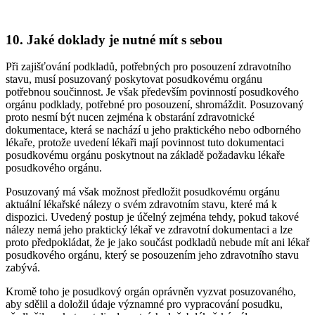
10. Jaké doklady je nutné mít s sebou
Při zajišťování podkladů, potřebných pro posouzení zdravotního
stavu, musí posuzovaný poskytovat posudkovému orgánu
potřebnou součinnost. Je však především povinností posudkového
orgánu podklady, potřebné pro posouzení, shromáždit. Posuzovaný
proto nesmí být nucen zejména k obstarání zdravotnické
dokumentace, která se nachází u jeho praktického nebo odborného
lékaře, protože uvedení lékaři mají povinnost tuto dokumentaci
posudkovému orgánu poskytnout na základě požadavku lékaře
posudkového orgánu.
Posuzovaný má však možnost předložit posudkovému orgánu
aktuální lékařské nálezy o svém zdravotním stavu, které má k
dispozici. Uvedený postup je účelný zejména tehdy, pokud takové
nálezy nemá jeho praktický lékař ve zdravotní dokumentaci a lze
proto předpokládat, že je jako součást podkladů nebude mít ani lékař
posudkového orgánu, který se posouzením jeho zdravotního stavu
zabývá.
Kromě toho je posudkový orgán oprávněn vyzvat posuzovaného,
aby sdělil a doložil údaje významné pro vypracování posudku,