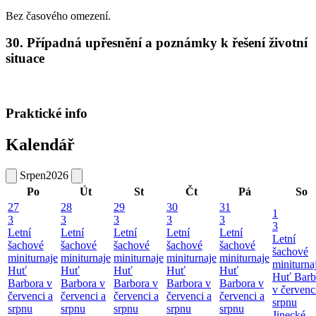
Bez časového omezení.
30. Případná upřesnění a poznámky k řešení životní
situace
Praktické info
Kalendář
Srpen
2026
Po
Út
St
Čt
Pá
So
27
28
29
30
31
1
3
3
3
3
3
3
Letní
Letní
Letní
Letní
Letní
Letní
šachové
šachové
šachové
šachové
šachové
šachové
miniturnaje
miniturnaje
miniturnaje
miniturnaje
miniturnaje
miniturna
Huť
Huť
Huť
Huť
Huť
Huť Barb
Barbora v
Barbora v
Barbora v
Barbora v
Barbora v
v červenc
červenci a
červenci a
červenci a
červenci a
červenci a
srpnu
srpnu
srpnu
srpnu
srpnu
srpnu
Jinecké