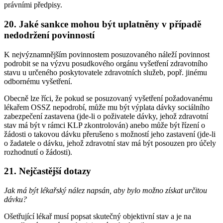
právními předpisy.
20. Jaké sankce mohou být uplatněny v případě
nedodržení povinností
K nejvýznamnějším povinnostem posuzovaného náleží povinnost
podrobit se na výzvu posudkového orgánu vyšetření zdravotního
stavu u určeného poskytovatele zdravotních služeb, popř. jinému
odbornému vyšetření.
Obecně lze říci, že pokud se posuzovaný vyšetření požadovanému
lékařem OSSZ nepodrobí, může mu být výplata dávky sociálního
zabezpečení zastavena (jde-li o poživatele dávky, jehož zdravotní
stav má být v rámci KLP zkontrolován) anebo může být řízení o
žádosti o takovou dávku přerušeno s možností jeho zastavení (jde-li
o žadatele o dávku, jehož zdravotní stav má být posouzen pro účely
rozhodnutí o žádosti).
21. Nejčastější dotazy
Jak má být lékařský nález napsán, aby bylo možno získat určitou
dávku?
Ošetřující lékař musí popsat skutečný objektivní stav a je na