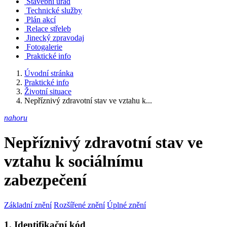
Stavební úřad
Technické služby
Plán akcí
Relace střeleb
Jinecký zpravodaj
Fotogalerie
Praktické info
Úvodní stránka
Praktické info
Životní situace
Nepříznivý zdravotní stav ve vztahu k...
nahoru
Nepříznivý zdravotní stav ve
vztahu k sociálnímu
zabezpečení
Základní znění
Rozšířené znění
Úplné znění
1. Identifikační kód