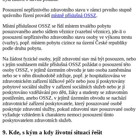
Posouzení nepříznivého zdravotního stavu v rámci prvního stupně
správního řízení provádí
místně příslušná OSSZ
.
Místní příslušnost OSSZ se řídí místem trvalého pobytu
posuzovaného anebo sídlem věznice (vazební věznice), jde-li o
posouzení nepříznivého zdravotního stavu osoby ve výkonu trestu
(vazby), popř. místem pobytu cizince na území České republiky
podle druhu pobytu.
Na žádost fyzické osoby, jejíž zdravotní stav má být posouzen, nebo
s jejím souhlasem může příslušná OSSZ požádat o posouzení této
osoby OSSZ, v jejímž územním obvodu je tato osoba zaměstnána
nebo se v něm dlouhodobě zdržuje, popř. je hospitalizována ve
zdravotnickém zařízení lůžkové péče nebo jsou jí poskytovány
pobytové sociální služby v zařízení sociálních služeb nebo je jí
poskytováno vzdělávání pro děti, žáky a studenty se zdravotním
postižením, anebo OSSZ, v jejímž územním obvodu se nachází
zdravotnické zařízení poskytovatele, který posuzované osobě
poskytuje zdravotní služby, pokud zdravotní stav posuzované osoby
vyžaduje vzhledem k charakteru nemoci posouzení tímto
poskytovatelem zdravotních služeb.
9. Kde, s kým a kdy životní situaci řešit