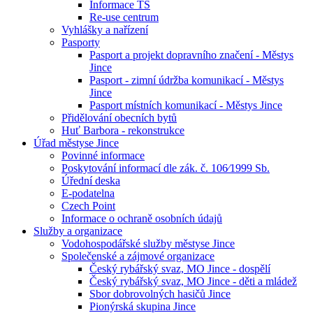
Informace TS
Re-use centrum
Vyhlášky a nařízení
Pasporty
Pasport a projekt dopravního značení - Městys
Jince
Pasport - zimní údržba komunikací - Městys
Jince
Pasport místních komunikací - Městys Jince
Přidělování obecních bytů
Huť Barbora - rekonstrukce
Úřad městyse Jince
Povinné informace
Poskytování informací dle zák. č. 106⁄1999 Sb.
Úřední deska
E-podatelna
Czech Point
Informace o ochraně osobních údajů
Služby a organizace
Vodohospodářské služby městyse Jince
Společenské a zájmové organizace
Český rybářský svaz, MO Jince - dospělí
Český rybářský svaz, MO Jince - děti a mládež
Sbor dobrovolných hasičů Jince
Pionýrská skupina Jince