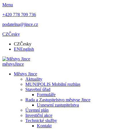
Menu
+420 778 709 736
podatelna@jince.cz
CZ
Česky
CZ
Česky
EN
English
městys
Jince
Městys Jince
Aktuality
MUNIPOLIS Mobilní rozhlas
Stavební úřad
Formuláře
Rada a Zastupitelstvo městyse Jince
Usnesení zastupitelstva
Územní plán
Investiční akce
Technické služby
Kontakt