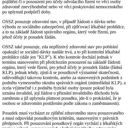
pojištění či o posouzení pro účely odvolacího řízení ve věci osoby
zdravotně znevýhodněné nebo ve věci poskytování nemocenského
po uplynutí podpůrčí doby.
OSSZ posuzuje zdravotní stav, v případě žádosti o dávku nebo
výhodu ze sociálního zabezpečení, při zjišťovací lékařské prohlídce,
a to na základě žádosti správního orgánu, který vede řízení, pro
jehož účely je posudek žádán.
OSSZ také posuzuje, zda nepříznivý zdravotní stav pro pobírání
opakující se sociální dávky nadále trvá, a to při kontrolní lékařské
prohlídce (dále jen "KLP"). K této kontrole dochází jednak v
termínu stanoveném při předchozím posouzení na základě žádosti
orgánu, který vede řízení, pro jehož účely je posudek žádán (řádná
KLP), jednak tehdy, zjistí-li se posudkově významné skutečnosti,
odůvodňující takovou kontrolu, anebo za stanovených podmínek z
podnětu vymezeného okruhu správních orgánů (mimořádná KLP), a
zcela výjimečně i z podnětu fyzické osoby (pouze pokud byla
uznána invalidní, její žádost o přiznání invalidního důchodu byla
zamítnuta a již uplynula platnost posudku, jde-li o prokázání, že je
osobou se zdravotním postižením podle zákona o zaměstnanosti).
Posudek musí vycházet ze zjištění zdravotního stavu posuzovaného
a musí odpovídat posudkovým kritériím, stanoveným v právních
předpisech. Při posuzování posudkový orgán vychází z lékařských