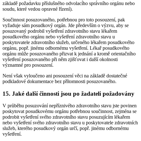
základě požadavku příslušného odvolacího správního orgánu nebo
soudu, které vedou opravné řízení).
Součinnost posuzovaného, potřebnou pro toto posouzení, pak
vyžaduje sám posudkový orgán. Jde především o výzvu, aby se
posuzovaný podrobil vyšetření zdravotního stavu lékařem
posudkového orgánu nebo vyšetření zdravotního stavu u
poskytovatele zdravotního služeb, určeného lékařem posudkového
orgánu, popř. jinému odbornému vyšetření. Lékař posudkového
orgánu může posuzovaného přizvat k jednání a kromě orientačního
vyšetření posuzovaného při něm zjišťovat i další okolnosti
významné pro posouzení.
Není však vyloučeno ani posouzení věci na základě dostatečné
podkladové dokumentace bez přítomnosti posuzovaného.
15. Jaké další činnosti jsou po žadateli požadovány
V průběhu posuzování nepříznivého zdravotního stavu jste povinen
poskytovat posudkovému orgánu potřebnou součinnost, zejména se
podrobit vyšetření svého zdravotního stavu posuzujícím lékařem
nebo vyšetření svého zdravotního stavu u poskytovatele zdravotních
služeb, kterého posudkový orgán určí, popř. jinému odbornému
vyšetření.