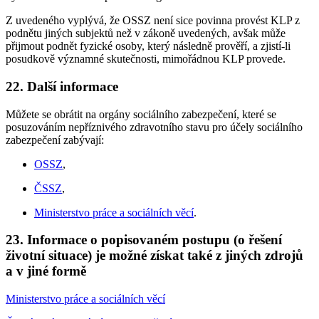
Z uvedeného vyplývá, že OSSZ není sice povinna provést KLP z
podnětu jiných subjektů než v zákoně uvedených, avšak může
přijmout podnět fyzické osoby, který následně prověří, a zjistí-li
posudkově významné skutečnosti, mimořádnou KLP provede.
22. Další informace
Můžete se obrátit na orgány sociálního zabezpečení, které se
posuzováním nepříznivého zdravotního stavu pro účely sociálního
zabezpečení zabývají:
OSSZ
,
ČSSZ
,
Ministerstvo práce a sociálních věcí
.
23. Informace o popisovaném postupu (o řešení
životní situace) je možné získat také z jiných zdrojů
a v jiné formě
Ministerstvo práce a sociálních věcí