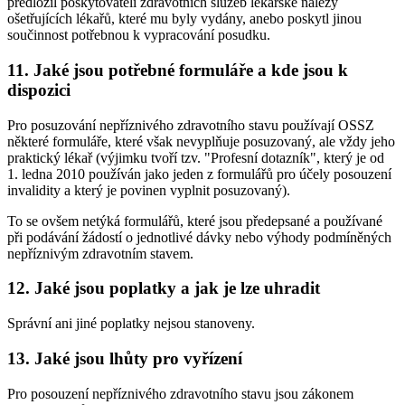
předložil poskytovateli zdravotních služeb lékařské nálezy
ošetřujících lékařů, které mu byly vydány, anebo poskytl jinou
součinnost potřebnou k vypracování posudku.
11. Jaké jsou potřebné formuláře a kde jsou k
dispozici
Pro posuzování nepříznivého zdravotního stavu používají OSSZ
některé formuláře, které však nevyplňuje posuzovaný, ale vždy jeho
praktický lékař (výjimku tvoří tzv. "Profesní dotazník", který je od
1. ledna 2010 používán jako jeden z formulářů pro účely posouzení
invalidity a který je povinen vyplnit posuzovaný).
To se ovšem netýká formulářů, které jsou předepsané a používané
při podávání žádostí o jednotlivé dávky nebo výhody podmíněných
nepříznivým zdravotním stavem.
12. Jaké jsou poplatky a jak je lze uhradit
Správní ani jiné poplatky nejsou stanoveny.
13. Jaké jsou lhůty pro vyřízení
Pro posouzení nepříznivého zdravotního stavu jsou zákonem