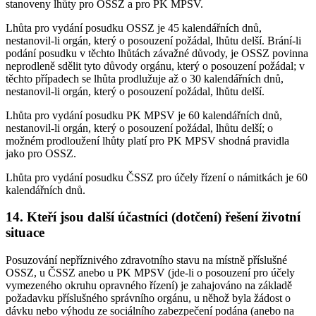
stanoveny lhůty pro OSSZ a pro PK MPSV.
Lhůta pro vydání posudku OSSZ je 45 kalendářních dnů,
nestanovil-li orgán, který o posouzení požádal, lhůtu delší. Brání-li
podání posudku v těchto lhůtách závažné důvody, je OSSZ povinna
neprodleně sdělit tyto důvody orgánu, který o posouzení požádal; v
těchto případech se lhůta prodlužuje až o 30 kalendářních dnů,
nestanovil-li orgán, který o posouzení požádal, lhůtu delší.
Lhůta pro vydání posudku PK MPSV je 60 kalendářních dnů,
nestanovil-li orgán, který o posouzení požádal, lhůtu delší; o
možném prodloužení lhůty platí pro PK MPSV shodná pravidla
jako pro OSSZ.
Lhůta pro vydání posudku ČSSZ pro účely řízení o námitkách je 60
kalendářních dnů.
14. Kteří jsou další účastníci (dotčení) řešení životní
situace
Posuzování nepříznivého zdravotního stavu na místně příslušné
OSSZ, u ČSSZ anebo u PK MPSV (jde-li o posouzení pro účely
vymezeného okruhu opravného řízení) je zahajováno na základě
požadavku příslušného správního orgánu, u něhož byla žádost o
dávku nebo výhodu ze sociálního zabezpečení podána (anebo na