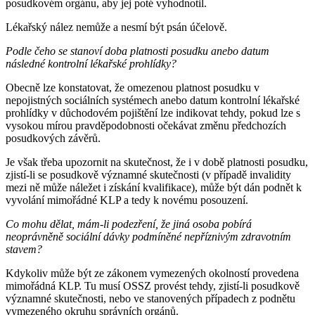
posudkovém orgánu, aby jej poté vyhodnotil.
Lékařský nález nemůže a nesmí být psán účelově.
Podle čeho se stanoví doba platnosti posudku anebo datum
následné kontrolní lékařské prohlídky?
Obecně lze konstatovat, že omezenou platnost posudku v
nepojistných sociálních systémech anebo datum kontrolní lékařské
prohlídky v důchodovém pojištění lze indikovat tehdy, pokud lze s
vysokou mírou pravděpodobnosti očekávat změnu předchozích
posudkových závěrů.
Je však třeba upozornit na skutečnost, že i v době platnosti posudku,
zjistí-li se posudkově významné skutečnosti (v případě invalidity
mezi ně může náležet i získání kvalifikace), může být dán podnět k
vyvolání mimořádné KLP a tedy k novému posouzení.
Co mohu dělat, mám-li podezření, že jiná osoba pobírá
neoprávněně sociální dávky podmíněné nepříznivým zdravotním
stavem?
Kdykoliv může být ze zákonem vymezených okolností provedena
mimořádná KLP. Tu musí OSSZ provést tehdy, zjistí-li posudkově
významné skutečnosti, nebo ve stanovených případech z podnětu
vymezeného okruhu správních orgánů.