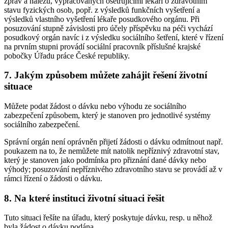
zpráv a nálezů, vypracovaných ošetřujícími lékaři o zdravotním
stavu fyzických osob, popř. z výsledků funkčních vyšetření a
výsledků vlastního vyšetření lékaře posudkového orgánu. Při
posuzování stupně závislosti pro účely příspěvku na péči vychází
posudkový orgán navíc i z výsledku sociálního šetření, které v řízení
na prvním stupni provádí sociální pracovník příslušné krajské
pobočky Úřadu práce České republiky.
7. Jakým způsobem můžete zahájit řešení životní
situace
Můžete podat žádost o dávku nebo výhodu ze sociálního
zabezpečení způsobem, který je stanoven pro jednotlivé systémy
sociálního zabezpečení.
Správní orgán není oprávněn přijetí žádosti o dávku odmítnout např.
poukazem na to, že nemůžete mít natolik nepříznivý zdravotní stav,
který je stanoven jako podmínka pro přiznání dané dávky nebo
výhody; posuzování nepříznivého zdravotního stavu se provádí až v
rámci řízení o žádosti o dávku.
8. Na které instituci životní situaci řešit
Tuto situaci řešíte na úřadu, který poskytuje dávku, resp. u něhož
byla žádost o dávku podána.