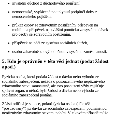
invalidní důchod z důchodového pojištění,
nemocenské, vyplácené po uplynutí podpůrčí doby z
nemocenského pojištění,
průkaz osoby se zdravotním postižením, příspěvek na
mobilitu a příspěvek na zvláštní pomůcku ze systému dávek
pro osoby se zdravotním postižením,
příspěvek na péči ze systému sociálních služeb,
osobu zdravotně znevýhodněnou v systému zaměstnanosti.
5. Kdo je oprávněn v této věci jednat (podat žádost
apod.)
Fyzická osoba, která podala žádost o dávku nebo výhodu ze
sociálního zabezpečení, nežádá o posouzení svého nepříznivého
zdravotního stavu samostatně, ale toto posouzení vždy zajišťuje
správní orgán, u něhož byla žádost o dávku nebo výhodu ze
sociálního zabezpečení podána.
Zčásti odlišná je situace, pokud fyzická osoba (dále též
"posuzovaný") již dávku ze sociálního zabezpečení, podmíněnou
nepříznivým zdravotním stavem, pobírá. V takovém případě může