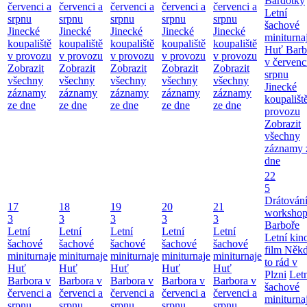
Bardotky
červenci a
červenci a
červenci a
červenci a
červenci a
Letní
srpnu
srpnu
srpnu
srpnu
srpnu
šachové
Jinecké
Jinecké
Jinecké
Jinecké
Jinecké
miniturna
koupaliště
koupaliště
koupaliště
koupaliště
koupaliště
Huť Barb
v provozu
v provozu
v provozu
v provozu
v provozu
v červenc
Zobrazit
Zobrazit
Zobrazit
Zobrazit
Zobrazit
srpnu
všechny
všechny
všechny
všechny
všechny
Jinecké
záznamy
záznamy
záznamy
záznamy
záznamy
koupališt
ze dne
ze dne
ze dne
ze dne
ze dne
provozu
Zobrazit
všechny
záznamy 
dne
22
5
Drátování
17
18
19
20
21
workshop
3
3
3
3
3
Barboře
Letní
Letní
Letní
Letní
Letní
Letní kino
šachové
šachové
šachové
šachové
šachové
film Něk
miniturnaje
miniturnaje
miniturnaje
miniturnaje
miniturnaje
to rád v
Huť
Huť
Huť
Huť
Huť
Plzni
Let
Barbora v
Barbora v
Barbora v
Barbora v
Barbora v
šachové
červenci a
červenci a
červenci a
červenci a
červenci a
miniturna
srpnu
srpnu
srpnu
srpnu
srpnu