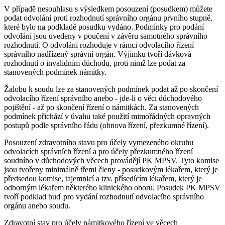
V případě nesouhlasu s výsledkem posouzení (posudkem) můžete
podat odvolání proti rozhodnutí správního orgánu prvního stupně,
které bylo na podkladě posudku vydáno. Podmínky pro podání
odvolání jsou uvedeny v poučení v závěru samotného správního
rozhodnutí. O odvolání rozhoduje v rámci odvolacího řízení
správního nadřízený správní orgán. Výjimku tvoří dávková
rozhodnutí o invalidním důchodu, proti nimž lze podat za
stanovených podmínek námitky.
Žalobu k soudu lze za stanovených podmínek podat až po skončení
odvolacího řízení správního anebo - jde-li o věci důchodového
pojištění - až po skončení řízení o námitkách. Za stanovených
podmínek přichází v úvahu také použití mimořádných opravných
postupů podle správního řádu (obnova řízení, přezkumné řízení).
Posouzení zdravotního stavu pro účely vymezeného okruhu
odvolacích správních řízení a pro účely přezkumného řízení
soudního v důchodových věcech provádějí PK MPSV. Tyto komise
jsou tvořeny minimálně třemi členy - posudkovým lékařem, který je
předsedou komise, tajemnicí a tzv. přísedícím lékařem, který je
odborným lékařem některého klinického oboru. Posudek PK MPSV
tvoří podklad buď pro vydání rozhodnutí odvolacího správního
orgánu anebo soudu.
Zdravotní stav pro účely námitkového řízení ve věcech