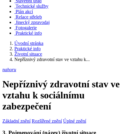
Stavební úřad
Technické služby
Plán akcí
Relace střeleb
Jinecký zpravodaj
Fotogalerie
Praktické info
Úvodní stránka
Praktické info
Životní situace
Nepříznivý zdravotní stav ve vztahu k...
nahoru
Nepříznivý zdravotní stav ve
vztahu k sociálnímu
zabezpečení
Základní znění
Rozšířené znění
Úplné znění
3. Pojmenování (název) životní situace