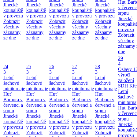
Huť Barb
Jinecké
Jinecké
Jinecké
Jinecké
Jinecké
v červenc
koupaliště
koupaliště
koupaliště
koupaliště
koupaliště
srpnu
v provozu
v provozu
v provozu
v provozu
v provozu
Jinecké
Zobrazit
Zobrazit
Zobrazit
Zobrazit
Zobrazit
koupališt
všechny
všechny
všechny
všechny
všechny
provozu
záznamy
záznamy
záznamy
záznamy
záznamy
Zobrazit
ze dne
ze dne
ze dne
ze dne
ze dne
všechny
záznamy 
dne
29
4
24
25
26
27
28
Oslavy 1
3
3
3
3
3
výročí
Letní
Letní
Letní
Letní
Letní
založení
šachové
šachové
šachové
šachové
šachové
SDH Kře
miniturnaje
miniturnaje
miniturnaje
miniturnaje
miniturnaje
Letní
Huť
Huť
Huť
Huť
Huť
šachové
Barbora v
Barbora v
Barbora v
Barbora v
Barbora v
miniturna
červenci a
červenci a
červenci a
červenci a
červenci a
Huť Barb
srpnu
srpnu
srpnu
srpnu
srpnu
v červenc
Jinecké
Jinecké
Jinecké
Jinecké
Jinecké
srpnu
koupaliště
koupaliště
koupaliště
koupaliště
koupaliště
Jinecké
v provozu
v provozu
v provozu
v provozu
v provozu
koupališt
Zobrazit
Zobrazit
Zobrazit
Zobrazit
Zobrazit
provozu