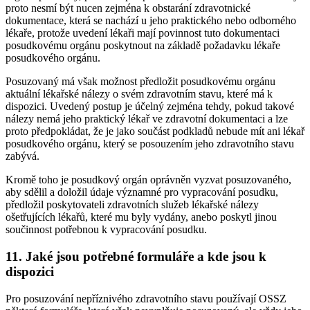
proto nesmí být nucen zejména k obstarání zdravotnické
dokumentace, která se nachází u jeho praktického nebo odborného
lékaře, protože uvedení lékaři mají povinnost tuto dokumentaci
posudkovému orgánu poskytnout na základě požadavku lékaře
posudkového orgánu.
Posuzovaný má však možnost předložit posudkovému orgánu
aktuální lékařské nálezy o svém zdravotním stavu, které má k
dispozici. Uvedený postup je účelný zejména tehdy, pokud takové
nálezy nemá jeho praktický lékař ve zdravotní dokumentaci a lze
proto předpokládat, že je jako součást podkladů nebude mít ani lékař
posudkového orgánu, který se posouzením jeho zdravotního stavu
zabývá.
Kromě toho je posudkový orgán oprávněn vyzvat posuzovaného,
aby sdělil a doložil údaje významné pro vypracování posudku,
předložil poskytovateli zdravotních služeb lékařské nálezy
ošetřujících lékařů, které mu byly vydány, anebo poskytl jinou
součinnost potřebnou k vypracování posudku.
11. Jaké jsou potřebné formuláře a kde jsou k
dispozici
Pro posuzování nepříznivého zdravotního stavu používají OSSZ