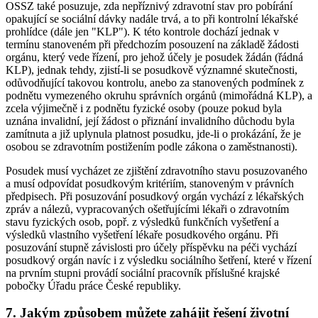
OSSZ také posuzuje, zda nepříznivý zdravotní stav pro pobírání
opakující se sociální dávky nadále trvá, a to při kontrolní lékařské
prohlídce (dále jen "KLP"). K této kontrole dochází jednak v
termínu stanoveném při předchozím posouzení na základě žádosti
orgánu, který vede řízení, pro jehož účely je posudek žádán (řádná
KLP), jednak tehdy, zjistí-li se posudkově významné skutečnosti,
odůvodňující takovou kontrolu, anebo za stanovených podmínek z
podnětu vymezeného okruhu správních orgánů (mimořádná KLP), a
zcela výjimečně i z podnětu fyzické osoby (pouze pokud byla
uznána invalidní, její žádost o přiznání invalidního důchodu byla
zamítnuta a již uplynula platnost posudku, jde-li o prokázání, že je
osobou se zdravotním postižením podle zákona o zaměstnanosti).
Posudek musí vycházet ze zjištění zdravotního stavu posuzovaného
a musí odpovídat posudkovým kritériím, stanoveným v právních
předpisech. Při posuzování posudkový orgán vychází z lékařských
zpráv a nálezů, vypracovaných ošetřujícími lékaři o zdravotním
stavu fyzických osob, popř. z výsledků funkčních vyšetření a
výsledků vlastního vyšetření lékaře posudkového orgánu. Při
posuzování stupně závislosti pro účely příspěvku na péči vychází
posudkový orgán navíc i z výsledku sociálního šetření, které v řízení
na prvním stupni provádí sociální pracovník příslušné krajské
pobočky Úřadu práce České republiky.
7. Jakým způsobem můžete zahájit řešení životní