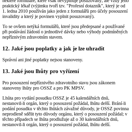
některé formuláře, které však nevyplňuje posuzovaný, ale vždy jeho
praktický lékař (výjimku tvoří tzv. "Profesní dotazník", který je od
1. ledna 2010 používán jako jeden z formulářů pro účely posouzení
invalidity a který je povinen vyplnit posuzovaný).
To se ovšem netýká formulářů, které jsou předepsané a používané
při podávání žádostí o jednotlivé dávky nebo výhody podmíněných
nepříznivým zdravotním stavem.
12. Jaké jsou poplatky a jak je lze uhradit
Správní ani jiné poplatky nejsou stanoveny.
13. Jaké jsou lhůty pro vyřízení
Pro posouzení nepříznivého zdravotního stavu jsou zákonem
stanoveny lhůty pro OSSZ a pro PK MPSV.
Lhůta pro vydání posudku OSSZ je 45 kalendářních dnů,
nestanovil-li orgán, který o posouzení požádal, lhůtu delší. Brání-li
podání posudku v těchto lhůtách závažné důvody, je OSSZ povinna
neprodleně sdělit tyto důvody orgánu, který o posouzení požádal; v
těchto případech se lhůta prodlužuje až o 30 kalendářních dnů,
nestanovil-li orgán, který o posouzení požádal, lhůtu delší.