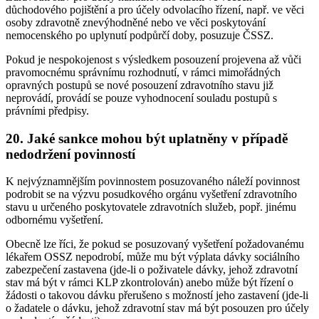
důchodového pojištění a pro účely odvolacího řízení, např. ve věci
osoby zdravotně znevýhodněné nebo ve věci poskytování
nemocenského po uplynutí podpůrčí doby, posuzuje ČSSZ.
Pokud je nespokojenost s výsledkem posouzení projevena až vůči
pravomocnému správnímu rozhodnutí, v rámci mimořádných
opravných postupů se nové posouzení zdravotního stavu již
neprovádí, provádí se pouze vyhodnocení souladu postupů s
právními předpisy.
20. Jaké sankce mohou být uplatněny v případě
nedodržení povinností
K nejvýznamnějším povinnostem posuzovaného náleží povinnost
podrobit se na výzvu posudkového orgánu vyšetření zdravotního
stavu u určeného poskytovatele zdravotních služeb, popř. jinému
odbornému vyšetření.
Obecně lze říci, že pokud se posuzovaný vyšetření požadovanému
lékařem OSSZ nepodrobí, může mu být výplata dávky sociálního
zabezpečení zastavena (jde-li o poživatele dávky, jehož zdravotní
stav má být v rámci KLP zkontrolován) anebo může být řízení o
žádosti o takovou dávku přerušeno s možností jeho zastavení (jde-li
o žadatele o dávku, jehož zdravotní stav má být posouzen pro účely