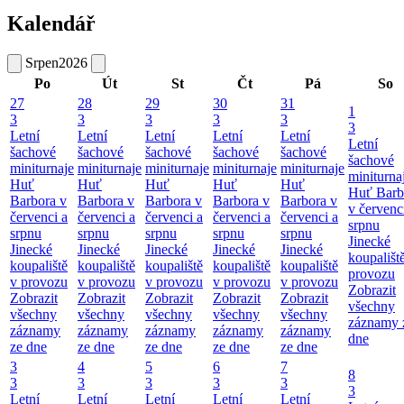
Kalendář
Srpen
2026
Po
Út
St
Čt
Pá
So
27
28
29
30
31
1
3
3
3
3
3
3
Letní
Letní
Letní
Letní
Letní
Letní
šachové
šachové
šachové
šachové
šachové
šachové
miniturnaje
miniturnaje
miniturnaje
miniturnaje
miniturnaje
miniturna
Huť
Huť
Huť
Huť
Huť
Huť Barb
Barbora v
Barbora v
Barbora v
Barbora v
Barbora v
v červenc
červenci a
červenci a
červenci a
červenci a
červenci a
srpnu
srpnu
srpnu
srpnu
srpnu
srpnu
Jinecké
Jinecké
Jinecké
Jinecké
Jinecké
Jinecké
koupališt
koupaliště
koupaliště
koupaliště
koupaliště
koupaliště
provozu
v provozu
v provozu
v provozu
v provozu
v provozu
Zobrazit
Zobrazit
Zobrazit
Zobrazit
Zobrazit
Zobrazit
všechny
všechny
všechny
všechny
všechny
všechny
záznamy 
záznamy
záznamy
záznamy
záznamy
záznamy
dne
ze dne
ze dne
ze dne
ze dne
ze dne
3
4
5
6
7
8
3
3
3
3
3
3
Letní
Letní
Letní
Letní
Letní