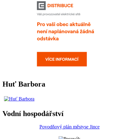
Huť Barbora
Vodní hospodářství
Povodňový plán městyse Jince