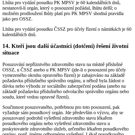
Lhůta pro vydání posudku PK MPSV je 60 kalendářních dnů,
nestanovil-li orgán, který o posouzení požádal, lhůtu delší; o
možném prodloužení lhůty platí pro PK MPSV shodná pravidla
jako pro OSSZ.
Lhůta pro vydání posudku ČSSZ pro účely řízení o námitkách je 60
kalendářních dnů.
14. Kteří jsou další účastníci (dotčení) řešení životní
situace
Posuzování nepříznivého zdravotního stavu na místně příslušné
OSSZ, u ČSSZ anebo u PK MPSV (jde-li o posouzení pro účely
vymezeného okruhu opravného řízení) je zahajováno na základě
požadavku příslušného správního orgánu, u něhož byla žádost o
dávku nebo výhodu ze sociálního zabezpečení podána (anebo na
základě požadavku příslušného odvolacího správního orgánu nebo
soudu, které vedou opravné řízení).
Součinnost posuzovaného, potřebnou pro toto posouzení, pak
vyžaduje sám posudkový orgán. Jde především o výzvu, aby se
posuzovaný podrobil vyšetření zdravotního stavu lékařem
posudkového orgánu nebo vyšetření zdravotního stavu u
poskytovatele zdravotního služeb, určeného lékařem posudkového
orgánu, popř. jinému odbornému vyšetření. Lékař posudkového