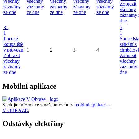
všechny
všechny
všechny
všechny
všechny
Zobrazit
záznamy
záznamy
záznamy
záznamy
záznamy
všechny
ze dne
ze dne
ze dne
ze dne
ze dne
záznamy 
dne
31
5
1
1
Jinecké
Sousedsk
koupaliště
setkání s
v provozu
1
2
3
4
cimbálov
Zobrazit
Zobrazit
všechny
všechny
záznamy
záznamy 
ze dne
dne
Mobilní aplikace
Sledujte informace z našeho webu v
mobilní aplikaci –
V OBRAZE.
Odstávky elektřiny