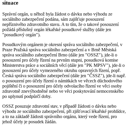
situace
Správní orgán, u něhož byla žádost o dávku nebo výhodu ze
sociálního zabezpečení podána, sám zajišťuje posouzení
nepříznivého zdravotního stavu. A to tím, že o takové posouzení
požádá příslušný orgán lékařské posudkové služby (dále jen
"posudkový orgán").
Posudkovým orgánem je okresní správa sociálního zabezpečení, v
Praze Pražská správa sociálního zabezpečení a v Brně Městská
správa sociálního zabezpečení Brno (dále jen "OSSZ"), jde-li o
posouzení pro účely řízení na prvním stupni, posudková komise
Ministerstva práce a sociálních věcí (dále jen "PK MPSV"), jde-li o
posouzení pro účely vymezeného okruhu opravných řízení, popř.
Česká správa sociálního zabezpečení (dále jen "ČSSZ"), jde-li např.
o posouzení pro účely řízení o námitkách ve věcech důchodového
pojištění či o posouzení pro účely odvolacího řízení ve věci osoby
zdravotně znevýhodněné nebo ve věci poskytování nemocenského
po uplynutí podpůrčí doby.
OSSZ posuzuje zdravotní stav, v případě žádosti o dávku nebo
výhodu ze sociálního zabezpečení, při zjišťovací lékařské prohlídce,
a to na základě žádosti správního orgánu, který vede řízení, pro
jehož účely je posudek žádán.