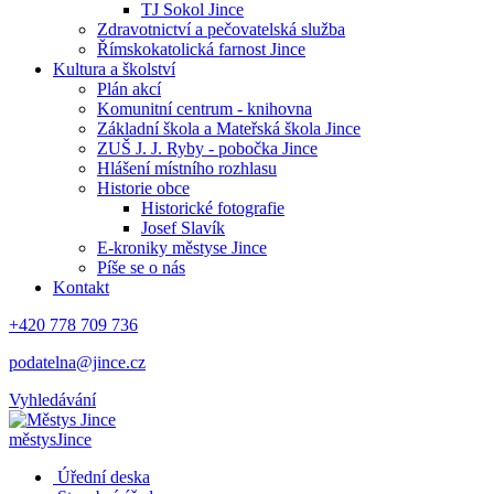
TJ Sokol Jince
Zdravotnictví a pečovatelská služba
Římskokatolická farnost Jince
Kultura a školství
Plán akcí
Komunitní centrum - knihovna
Základní škola a Mateřská škola Jince
ZUŠ J. J. Ryby - pobočka Jince
Hlášení místního rozhlasu
Historie obce
Historické fotografie
Josef Slavík
E-kroniky městyse Jince
Píše se o nás
Kontakt
+420 778 709 736
podatelna@jince.cz
Vyhledávání
městys
Jince
Úřední deska