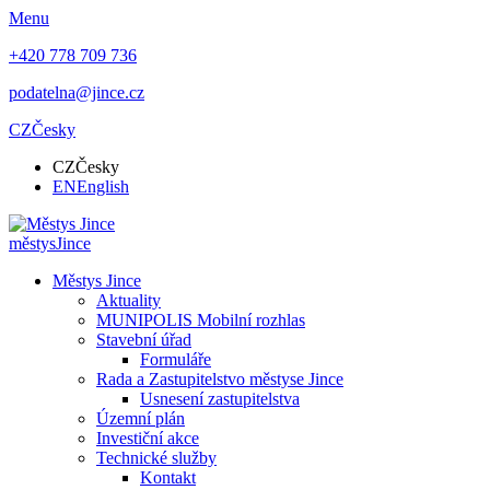
Menu
+420 778 709 736
podatelna@jince.cz
CZ
Česky
CZ
Česky
EN
English
městys
Jince
Městys Jince
Aktuality
MUNIPOLIS Mobilní rozhlas
Stavební úřad
Formuláře
Rada a Zastupitelstvo městyse Jince
Usnesení zastupitelstva
Územní plán
Investiční akce
Technické služby
Kontakt