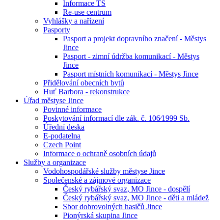
Informace TS
Re-use centrum
Vyhlášky a nařízení
Pasporty
Pasport a projekt dopravního značení - Městys
Jince
Pasport - zimní údržba komunikací - Městys
Jince
Pasport místních komunikací - Městys Jince
Přidělování obecních bytů
Huť Barbora - rekonstrukce
Úřad městyse Jince
Povinné informace
Poskytování informací dle zák. č. 106⁄1999 Sb.
Úřední deska
E-podatelna
Czech Point
Informace o ochraně osobních údajů
Služby a organizace
Vodohospodářské služby městyse Jince
Společenské a zájmové organizace
Český rybářský svaz, MO Jince - dospělí
Český rybářský svaz, MO Jince - děti a mládež
Sbor dobrovolných hasičů Jince
Pionýrská skupina Jince