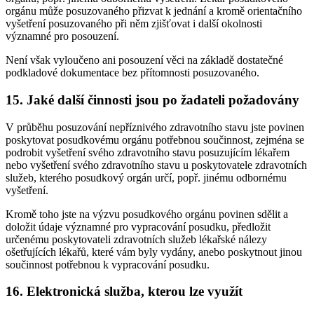
orgánu může posuzovaného přizvat k jednání a kromě orientačního
vyšetření posuzovaného při něm zjišťovat i další okolnosti
významné pro posouzení.
Není však vyloučeno ani posouzení věci na základě dostatečné
podkladové dokumentace bez přítomnosti posuzovaného.
15. Jaké další činnosti jsou po žadateli požadovány
V průběhu posuzování nepříznivého zdravotního stavu jste povinen
poskytovat posudkovému orgánu potřebnou součinnost, zejména se
podrobit vyšetření svého zdravotního stavu posuzujícím lékařem
nebo vyšetření svého zdravotního stavu u poskytovatele zdravotních
služeb, kterého posudkový orgán určí, popř. jinému odbornému
vyšetření.
Kromě toho jste na výzvu posudkového orgánu povinen sdělit a
doložit údaje významné pro vypracování posudku, předložit
určenému poskytovateli zdravotních služeb lékařské nálezy
ošetřujících lékařů, které vám byly vydány, anebo poskytnout jinou
součinnost potřebnou k vypracování posudku.
16. Elektronická služba, kterou lze využít