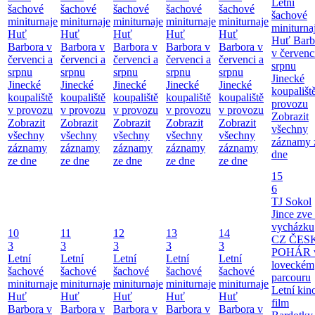
Letní
šachové
šachové
šachové
šachové
šachové
šachové
miniturnaje
miniturnaje
miniturnaje
miniturnaje
miniturnaje
miniturna
Huť
Huť
Huť
Huť
Huť
Huť Barb
Barbora v
Barbora v
Barbora v
Barbora v
Barbora v
v červenc
červenci a
červenci a
červenci a
červenci a
červenci a
srpnu
srpnu
srpnu
srpnu
srpnu
srpnu
Jinecké
Jinecké
Jinecké
Jinecké
Jinecké
Jinecké
koupališt
koupaliště
koupaliště
koupaliště
koupaliště
koupaliště
provozu
v provozu
v provozu
v provozu
v provozu
v provozu
Zobrazit
Zobrazit
Zobrazit
Zobrazit
Zobrazit
Zobrazit
všechny
všechny
všechny
všechny
všechny
všechny
záznamy 
záznamy
záznamy
záznamy
záznamy
záznamy
dne
ze dne
ze dne
ze dne
ze dne
ze dne
15
6
TJ Sokol
Jince zve
vycházku
10
11
12
13
14
CZ ČES
3
3
3
3
3
POHÁR 
Letní
Letní
Letní
Letní
Letní
loveckém
šachové
šachové
šachové
šachové
šachové
parcouru
miniturnaje
miniturnaje
miniturnaje
miniturnaje
miniturnaje
Letní kino
Huť
Huť
Huť
Huť
Huť
film
Barbora v
Barbora v
Barbora v
Barbora v
Barbora v