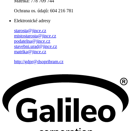
Matrika: 778 709 744
Ochrana os. údajů: 604 216 781
Elektronické adresy
starosta@jince.cz
mistostarosta@jince.cz
podatelna@jince.cz
stavebni.urad@jince.cz
matrika@jince.cz
http://gdpr@dsopribram.cz