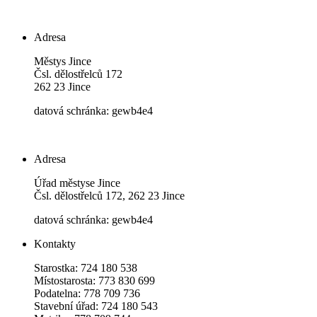
Adresa
Městys Jince
Čsl. dělostřelců 172
262 23 Jince
datová schránka: gewb4e4
Adresa
Úřad městyse Jince
Čsl. dělostřelců 172, 262 23 Jince
datová schránka: gewb4e4
Kontakty
Starostka: 724 180 538
Místostarosta: 773 830 699
Podatelna: 778 709 736
Stavební úřad: 724 180 543