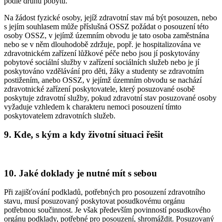
podle druhu pobytu.
Na žádost fyzické osoby, jejíž zdravotní stav má být posouzen, nebo
s jejím souhlasem může příslušná OSSZ požádat o posouzení této
osoby OSSZ, v jejímž územním obvodu je tato osoba zaměstnána
nebo se v něm dlouhodobě zdržuje, popř. je hospitalizována ve
zdravotnickém zařízení lůžkové péče nebo jsou jí poskytovány
pobytové sociální služby v zařízení sociálních služeb nebo je jí
poskytováno vzdělávání pro děti, žáky a studenty se zdravotním
postižením, anebo OSSZ, v jejímž územním obvodu se nachází
zdravotnické zařízení poskytovatele, který posuzované osobě
poskytuje zdravotní služby, pokud zdravotní stav posuzované osoby
vyžaduje vzhledem k charakteru nemoci posouzení tímto
poskytovatelem zdravotních služeb.
9. Kde, s kým a kdy životní situaci řešit
10. Jaké doklady je nutné mít s sebou
Při zajišťování podkladů, potřebných pro posouzení zdravotního
stavu, musí posuzovaný poskytovat posudkovému orgánu
potřebnou součinnost. Je však především povinností posudkového
orgánu podklady, potřebné pro posouzení, shromáždit. Posuzovaný