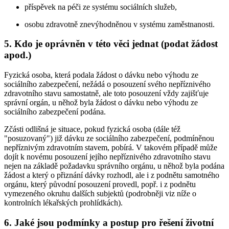
příspěvek na péči ze systému sociálních služeb,
osobu zdravotně znevýhodněnou v systému zaměstnanosti.
5. Kdo je oprávněn v této věci jednat (podat žádost
apod.)
Fyzická osoba, která podala žádost o dávku nebo výhodu ze
sociálního zabezpečení, nežádá o posouzení svého nepříznivého
zdravotního stavu samostatně, ale toto posouzení vždy zajišťuje
správní orgán, u něhož byla žádost o dávku nebo výhodu ze
sociálního zabezpečení podána.
Zčásti odlišná je situace, pokud fyzická osoba (dále též
"posuzovaný") již dávku ze sociálního zabezpečení, podmíněnou
nepříznivým zdravotním stavem, pobírá. V takovém případě může
dojít k novému posouzení jejího nepříznivého zdravotního stavu
nejen na základě požadavku správního orgánu, u něhož byla podána
žádost a který o přiznání dávky rozhodl, ale i z podnětu samotného
orgánu, který původní posouzení provedl, popř. i z podnětu
vymezeného okruhu dalších subjektů (podrobněji viz níže o
kontrolních lékařských prohlídkách).
6. Jaké jsou podmínky a postup pro řešení životní