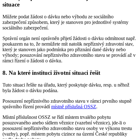
situace
Můžete podat žádost o dávku nebo výhodu ze sociálního
zabezpečení způsobem, který je stanoven pro jednotlivé systémy
sociálního zabezpečení.
Správní orgán není oprávněn přijetí žádosti o dávku odmítnout např.
poukazem na to, že nemůžete mít natolik nepříznivý zdravotní stav,
který je stanoven jako podmínka pro přiznání dané dávky nebo
výhody; posuzování nepříznivého zdravotního stavu se provádí až v
rámci řízení o žádosti o dávku.
8. Na které instituci životní situaci řešit
Tuto situaci řešíte na úřadu, který poskytuje dávku, resp. u něhož
byla žádost o dávku podána.
Posouzení nepříznivého zdravotního stavu v rámci prvního stupně
správního řízení provádí
místně příslušná OSSZ
.
Místní příslušnost OSSZ se řídí místem trvalého pobytu
posuzovaného anebo sídlem věznice (vazební věznice), jde-li o
posouzení nepříznivého zdravotního stavu osoby ve výkonu trestu
(vazby), popř. místem pobytu cizince na území České republiky