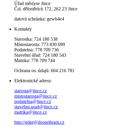
Úřad městyse Jince
Čsl. dělostřelců 172, 262 23 Jince
datová schránka: gewb4e4
Kontakty
Starostka: 724 180 538
Místostarosta: 773 830 699
Podatelna: 778 709 736
Stavební úřad: 724 180 543
Matrika: 778 709 744
Ochrana os. údajů: 604 216 781
Elektronické adresy
starosta@jince.cz
mistostarosta@jince.cz
podatelna@jince.cz
stavebni.urad@jince.cz
matrika@jince.cz
http://gdpr@dsopribram.cz