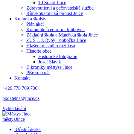
TJ Sokol Jince
Zdravotnictví a pečovatelská služba
Římskokatolická farnost Jince
Kultura a školství
Plán akcí
Komunitní centrum - knihovna
Základní škola a Mateřská škola Jince
ZUŠ J. J. Ryby - pobočka Jince
Hlášení místního rozhlasu
Historie obce
Historické fotografie
Josef Slavík
E-kroniky městyse Jince
Píše se o nás
Kontakt
+420 778 709 736
podatelna@jince.cz
Vyhledávání
městys
Jince
Úřední deska