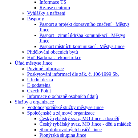
Informace TS
Re-use centrum
Vyhlášky a nařízení
Pasporty
Pasport a projekt dopravního značení - Městys
Jince
Pasport - zimní údržba komunikací - Městys
Jince
Pasport místních komunikací - Městys Jince
Přidělování obecních bytů
Huť Barbora - rekonstrukce
Úřad městyse Jince
Povinné informace
Poskytování informací dle zák. č. 106⁄1999 Sb.
Úřední deska
E-podatelna
Czech Point
Informace o ochraně osobních údajů
Služby a organizace
Vodohospodářské služby městyse Jince
Společenské a zájmové organizace
Český rybářský svaz, MO Jince - dospělí
Český rybářský svaz, MO Jince - děti a mládež
Sbor dobrovolných hasičů Jince
Pionýrská skupina Jince