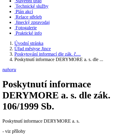
Stavební úřad
Technické služby
Plán akcí
Relace střeleb
Jinecký zpravodaj
Fotogalerie
Praktické info
Úvodní stránka
Úřad městyse Jince
Poskytování informací dle zák. č....
Poskytnutí informace DERYMORE a. s. dle ...
nahoru
Poskytnutí informace
DERYMORE a. s. dle zák.
106/1999 Sb.
Poskytnutí informace DERYMORE a. s.
- viz přílohy