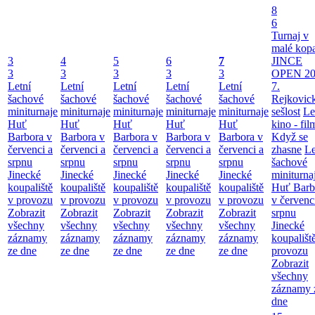
8
6
Turnaj v
malé kop
3
4
5
6
7
JINCE
3
3
3
3
3
OPEN 20
Letní
Letní
Letní
Letní
Letní
7.
šachové
šachové
šachové
šachové
šachové
Rejkovic
miniturnaje
miniturnaje
miniturnaje
miniturnaje
miniturnaje
sešlost
Le
Huť
Huť
Huť
Huť
Huť
kino - fil
Barbora v
Barbora v
Barbora v
Barbora v
Barbora v
Když se
červenci a
červenci a
červenci a
červenci a
červenci a
zhasne
Le
srpnu
srpnu
srpnu
srpnu
srpnu
šachové
Jinecké
Jinecké
Jinecké
Jinecké
Jinecké
miniturna
koupaliště
koupaliště
koupaliště
koupaliště
koupaliště
Huť Barb
v provozu
v provozu
v provozu
v provozu
v provozu
v červenc
Zobrazit
Zobrazit
Zobrazit
Zobrazit
Zobrazit
srpnu
všechny
všechny
všechny
všechny
všechny
Jinecké
záznamy
záznamy
záznamy
záznamy
záznamy
koupališt
ze dne
ze dne
ze dne
ze dne
ze dne
provozu
Zobrazit
všechny
záznamy 
dne