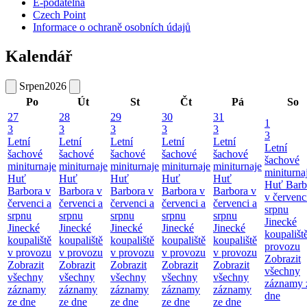
E-podatelna
Czech Point
Informace o ochraně osobních údajů
Kalendář
Srpen
2026
Po
Út
St
Čt
Pá
So
27
28
29
30
31
1
3
3
3
3
3
3
Letní
Letní
Letní
Letní
Letní
Letní
šachové
šachové
šachové
šachové
šachové
šachové
miniturnaje
miniturnaje
miniturnaje
miniturnaje
miniturnaje
miniturna
Huť
Huť
Huť
Huť
Huť
Huť Barb
Barbora v
Barbora v
Barbora v
Barbora v
Barbora v
v červenc
červenci a
červenci a
červenci a
červenci a
červenci a
srpnu
srpnu
srpnu
srpnu
srpnu
srpnu
Jinecké
Jinecké
Jinecké
Jinecké
Jinecké
Jinecké
koupališt
koupaliště
koupaliště
koupaliště
koupaliště
koupaliště
provozu
v provozu
v provozu
v provozu
v provozu
v provozu
Zobrazit
Zobrazit
Zobrazit
Zobrazit
Zobrazit
Zobrazit
všechny
všechny
všechny
všechny
všechny
všechny
záznamy 
záznamy
záznamy
záznamy
záznamy
záznamy
dne
ze dne
ze dne
ze dne
ze dne
ze dne