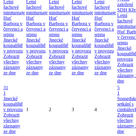
Letní
Letní
Letní
Letní
Letní
založení
šachové
šachové
šachové
šachové
šachové
SDH Kře
miniturnaje
miniturnaje
miniturnaje
miniturnaje
miniturnaje
Letní
Huť
Huť
Huť
Huť
Huť
šachové
Barbora v
Barbora v
Barbora v
Barbora v
Barbora v
miniturna
červenci a
červenci a
červenci a
červenci a
červenci a
Huť Barb
srpnu
srpnu
srpnu
srpnu
srpnu
v červenc
Jinecké
Jinecké
Jinecké
Jinecké
Jinecké
srpnu
koupaliště
koupaliště
koupaliště
koupaliště
koupaliště
Jinecké
v provozu
v provozu
v provozu
v provozu
v provozu
koupališt
Zobrazit
Zobrazit
Zobrazit
Zobrazit
Zobrazit
provozu
všechny
všechny
všechny
všechny
všechny
Zobrazit
záznamy
záznamy
záznamy
záznamy
záznamy
všechny
ze dne
ze dne
ze dne
ze dne
ze dne
záznamy 
dne
31
5
1
1
Jinecké
Sousedsk
koupaliště
setkání s
v provozu
1
2
3
4
cimbálov
Zobrazit
Zobrazit
všechny
všechny
záznamy
záznamy 
ze dne
dne