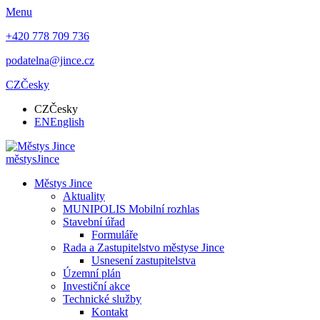
Menu
+420 778 709 736
podatelna@jince.cz
CZ
Česky
CZ
Česky
EN
English
městys
Jince
Městys Jince
Aktuality
MUNIPOLIS Mobilní rozhlas
Stavební úřad
Formuláře
Rada a Zastupitelstvo městyse Jince
Usnesení zastupitelstva
Územní plán
Investiční akce
Technické služby
Kontakt