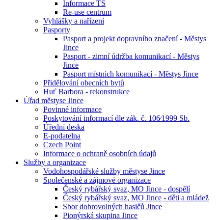
Informace TS
Re-use centrum
Vyhlášky a nařízení
Pasporty
Pasport a projekt dopravního značení - Městys
Jince
Pasport - zimní údržba komunikací - Městys
Jince
Pasport místních komunikací - Městys Jince
Přidělování obecních bytů
Huť Barbora - rekonstrukce
Úřad městyse Jince
Povinné informace
Poskytování informací dle zák. č. 106⁄1999 Sb.
Úřední deska
E-podatelna
Czech Point
Informace o ochraně osobních údajů
Služby a organizace
Vodohospodářské služby městyse Jince
Společenské a zájmové organizace
Český rybářský svaz, MO Jince - dospělí
Český rybářský svaz, MO Jince - děti a mládež
Sbor dobrovolných hasičů Jince
Pionýrská skupina Jince