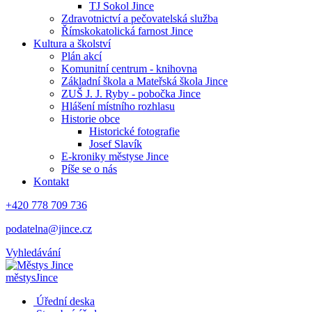
TJ Sokol Jince
Zdravotnictví a pečovatelská služba
Římskokatolická farnost Jince
Kultura a školství
Plán akcí
Komunitní centrum - knihovna
Základní škola a Mateřská škola Jince
ZUŠ J. J. Ryby - pobočka Jince
Hlášení místního rozhlasu
Historie obce
Historické fotografie
Josef Slavík
E-kroniky městyse Jince
Píše se o nás
Kontakt
+420 778 709 736
podatelna@jince.cz
Vyhledávání
městys
Jince
Úřední deska