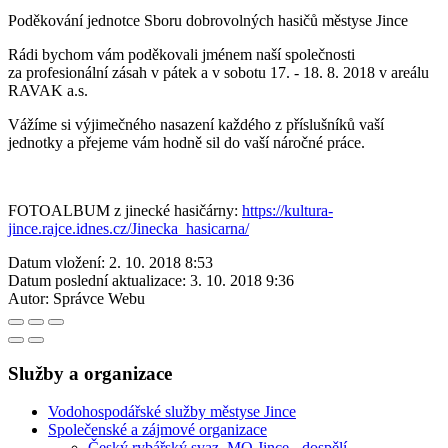
Poděkování jednotce Sboru dobrovolných hasičů městyse Jince
Rádi bychom vám poděkovali jménem naší společnosti
za profesionální zásah v pátek a v sobotu 17. - 18. 8. 2018 v areálu
RAVAK a.s.
Vážíme si výjimečného nasazení každého z příslušníků vaší
jednotky a přejeme vám hodně sil do vaší náročné práce.
FOTOALBUM z jinecké hasičárny:
https://kultura-
jince.rajce.idnes.cz/Jinecka_hasicarna/
Datum vložení:
2. 10. 2018 8:53
Datum poslední aktualizace:
3. 10. 2018 9:36
Autor:
Správce Webu
Služby a organizace
Vodohospodářské služby městyse Jince
Společenské a zájmové organizace
Český rybářský svaz, MO Jince - dospělí