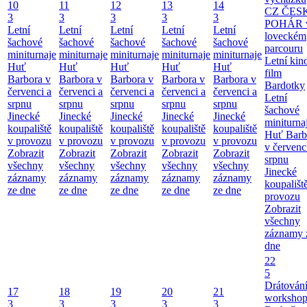
10
11
12
13
14
CZ ČES
3
3
3
3
3
POHÁR 
Letní
Letní
Letní
Letní
Letní
loveckém
šachové
šachové
šachové
šachové
šachové
parcouru
miniturnaje
miniturnaje
miniturnaje
miniturnaje
miniturnaje
Letní kino
Huť
Huť
Huť
Huť
Huť
film
Barbora v
Barbora v
Barbora v
Barbora v
Barbora v
Bardotky
červenci a
červenci a
červenci a
červenci a
červenci a
Letní
srpnu
srpnu
srpnu
srpnu
srpnu
šachové
Jinecké
Jinecké
Jinecké
Jinecké
Jinecké
miniturna
koupaliště
koupaliště
koupaliště
koupaliště
koupaliště
Huť Barb
v provozu
v provozu
v provozu
v provozu
v provozu
v červenc
Zobrazit
Zobrazit
Zobrazit
Zobrazit
Zobrazit
srpnu
všechny
všechny
všechny
všechny
všechny
Jinecké
záznamy
záznamy
záznamy
záznamy
záznamy
koupališt
ze dne
ze dne
ze dne
ze dne
ze dne
provozu
Zobrazit
všechny
záznamy 
dne
22
5
Drátování
17
18
19
20
21
workshop
3
3
3
3
3