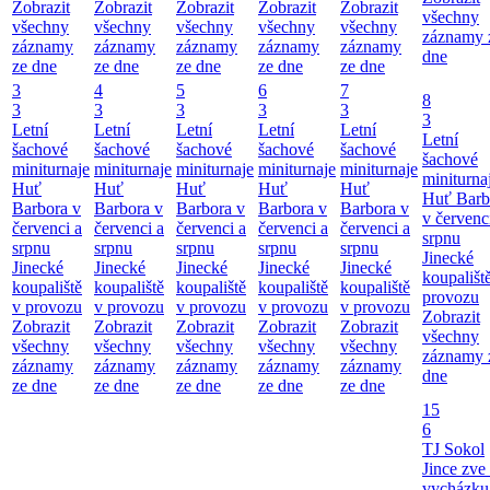
Zobrazit
Zobrazit
Zobrazit
Zobrazit
Zobrazit
všechny
všechny
všechny
všechny
všechny
všechny
záznamy 
záznamy
záznamy
záznamy
záznamy
záznamy
dne
ze dne
ze dne
ze dne
ze dne
ze dne
3
4
5
6
7
8
3
3
3
3
3
3
Letní
Letní
Letní
Letní
Letní
Letní
šachové
šachové
šachové
šachové
šachové
šachové
miniturnaje
miniturnaje
miniturnaje
miniturnaje
miniturnaje
miniturna
Huť
Huť
Huť
Huť
Huť
Huť Barb
Barbora v
Barbora v
Barbora v
Barbora v
Barbora v
v červenc
červenci a
červenci a
červenci a
červenci a
červenci a
srpnu
srpnu
srpnu
srpnu
srpnu
srpnu
Jinecké
Jinecké
Jinecké
Jinecké
Jinecké
Jinecké
koupališt
koupaliště
koupaliště
koupaliště
koupaliště
koupaliště
provozu
v provozu
v provozu
v provozu
v provozu
v provozu
Zobrazit
Zobrazit
Zobrazit
Zobrazit
Zobrazit
Zobrazit
všechny
všechny
všechny
všechny
všechny
všechny
záznamy 
záznamy
záznamy
záznamy
záznamy
záznamy
dne
ze dne
ze dne
ze dne
ze dne
ze dne
15
6
TJ Sokol
Jince zve
vycházku