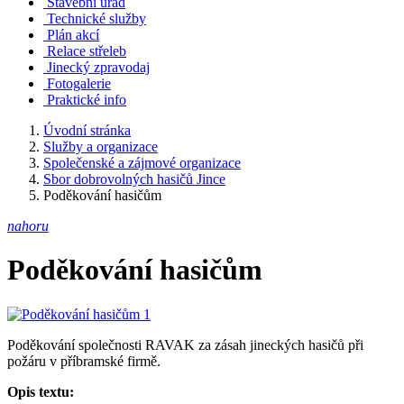
Stavební úřad
Technické služby
Plán akcí
Relace střeleb
Jinecký zpravodaj
Fotogalerie
Praktické info
Úvodní stránka
Služby a organizace
Společenské a zájmové organizace
Sbor dobrovolných hasičů Jince
Poděkování hasičům
nahoru
Poděkování hasičům
Poděkování společnosti RAVAK za zásah jineckých hasičů při
požáru v příbramské firmě.
Opis textu: