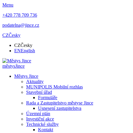
Menu
+420 778 709 736
podatelna@jince.cz
CZ
Česky
CZ
Česky
EN
English
městys
Jince
Městys Jince
Aktuality
MUNIPOLIS Mobilní rozhlas
Stavební úřad
Formuláře
Rada a Zastupitelstvo městyse Jince
Usnesení zastupitelstva
Územní plán
Investiční akce
Technické služby
Kontakt