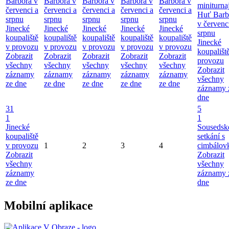
Barbora v
Barbora v
Barbora v
Barbora v
Barbora v
miniturna
červenci a
červenci a
červenci a
červenci a
červenci a
Huť Barb
srpnu
srpnu
srpnu
srpnu
srpnu
v červenc
Jinecké
Jinecké
Jinecké
Jinecké
Jinecké
srpnu
koupaliště
koupaliště
koupaliště
koupaliště
koupaliště
Jinecké
v provozu
v provozu
v provozu
v provozu
v provozu
koupališt
Zobrazit
Zobrazit
Zobrazit
Zobrazit
Zobrazit
provozu
všechny
všechny
všechny
všechny
všechny
Zobrazit
záznamy
záznamy
záznamy
záznamy
záznamy
všechny
ze dne
ze dne
ze dne
ze dne
ze dne
záznamy 
dne
31
5
1
1
Jinecké
Sousedsk
koupaliště
setkání s
v provozu
1
2
3
4
cimbálov
Zobrazit
Zobrazit
všechny
všechny
záznamy
záznamy 
ze dne
dne
Mobilní aplikace