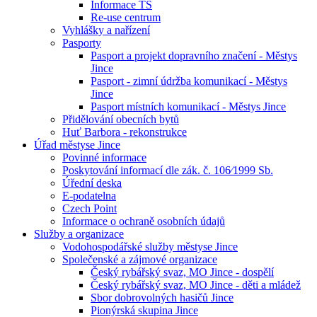
Informace TS
Re-use centrum
Vyhlášky a nařízení
Pasporty
Pasport a projekt dopravního značení - Městys
Jince
Pasport - zimní údržba komunikací - Městys
Jince
Pasport místních komunikací - Městys Jince
Přidělování obecních bytů
Huť Barbora - rekonstrukce
Úřad městyse Jince
Povinné informace
Poskytování informací dle zák. č. 106⁄1999 Sb.
Úřední deska
E-podatelna
Czech Point
Informace o ochraně osobních údajů
Služby a organizace
Vodohospodářské služby městyse Jince
Společenské a zájmové organizace
Český rybářský svaz, MO Jince - dospělí
Český rybářský svaz, MO Jince - děti a mládež
Sbor dobrovolných hasičů Jince
Pionýrská skupina Jince