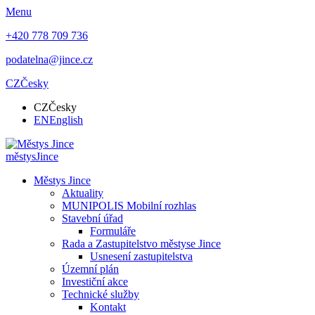
Menu
+420 778 709 736
podatelna@jince.cz
CZ
Česky
CZ
Česky
EN
English
městys
Jince
Městys Jince
Aktuality
MUNIPOLIS Mobilní rozhlas
Stavební úřad
Formuláře
Rada a Zastupitelstvo městyse Jince
Usnesení zastupitelstva
Územní plán
Investiční akce
Technické služby
Kontakt