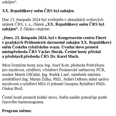
zahájen“.
XX. Republikový sněm ČRS byl zahájen
Dne 23. listopadu 2024 byl zveřejněn v aktualitách webových
stránek ČRS, z. s., článek
„XX. Republikový sněm ČRS byl
zahájen“.
Z článku citujeme:
„
Dnes, 23. listopadu 2024, byl v Kongresovém centru Floret
v pražských Průhonicích slavnostně zahájen XX. Republikový
sněm Českého rybářského svazu. Úvodní slovo pronesl
místopředseda ČRS Václav Horák. Čestné hosty přivítal
a představil předseda ČRS Dr. Karel Mach.
Mezi čestnými hosty jsou Ing. Josef Kott, předseda Podvýboru
pro myslivost, rybářství, včelařství Poslanecké sněmovny PČR,
senátor Marek Ošťádal, Ing. Radek Lanč, náměstek ministra
zemědělství Ing. Martin Žižka, PhD., ředitel Odboru státní správy
myslivosti a rybářství MZe či jednatel časopisu Rybářství PhDr.
Otakar Brož.
Čestní hosté pronesli krátké slovo, Sněm nadále pokračuje podle
časového harmonogramu.
Program sněmu: