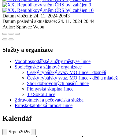
Datum vložení:
24. 11. 2024 20:43
Datum poslední aktualizace:
24. 11. 2024 20:44
Autor:
Správce Webu
Služby a organizace
Vodohospodářské služby městyse Jince
Společenské a zájmové organizace
Český rybářský svaz, MO Jince - dospělí
Český rybářský svaz, MO Jince - děti a mládež
Sbor dobrovolných hasičů Jince
Pionýrská skupina Jince
TJ Sokol Jince
Zdravotnictví a pečovatelská služba
Římskokatolická farnost Jince
Kalendář
Srpen
2026