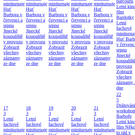
parcouru
miniturnaje
miniturnaje
miniturnaje
miniturnaje
miniturnaje
Letní kino
Huť
Huť
Huť
Huť
Huť
film
Barbora v
Barbora v
Barbora v
Barbora v
Barbora v
Bardotky
červenci a
červenci a
červenci a
červenci a
červenci a
Letní
srpnu
srpnu
srpnu
srpnu
srpnu
šachové
Jinecké
Jinecké
Jinecké
Jinecké
Jinecké
miniturna
koupaliště
koupaliště
koupaliště
koupaliště
koupaliště
Huť Barb
v provozu
v provozu
v provozu
v provozu
v provozu
v červenc
Zobrazit
Zobrazit
Zobrazit
Zobrazit
Zobrazit
srpnu
všechny
všechny
všechny
všechny
všechny
Jinecké
záznamy
záznamy
záznamy
záznamy
záznamy
koupališt
ze dne
ze dne
ze dne
ze dne
ze dne
provozu
Zobrazit
všechny
záznamy 
dne
22
5
Drátování
17
18
19
20
21
workshop
3
3
3
3
3
Barboře
Letní
Letní
Letní
Letní
Letní
Letní kino
šachové
šachové
šachové
šachové
šachové
film Něk
miniturnaje
miniturnaje
miniturnaje
miniturnaje
miniturnaje
to rád v