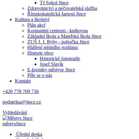
TJ Sokol Jince
Zdravotnictví a pečovatelská služba
Římskokatolická farnost Jince
Kultura a školství
Plán akcí
Komunitní centrum - knihovna
Základní škola a Mateřská škola Jince
ZUŠ J. J. Ryby - pobočka Jince
Hlášení místního rozhlasu
Historie obce
Historické fotografie
Josef Slavík
E-kroniky městyse Jince
Píše se o nás
Kontakt
+420 778 709 736
podatelna@jince.cz
Vyhledávání
městys
Jince
Úřední deska