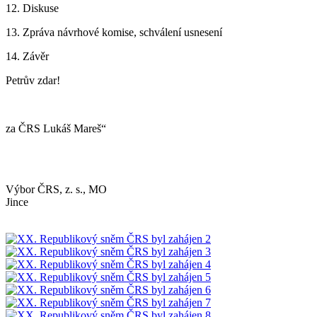
12. Diskuse
13. Zpráva návrhové komise, schválení usnesení
14. Závěr
Petrův zdar!
za ČRS Lukáš Mareš“
Výbor ČRS, z. s., MO
Jinc