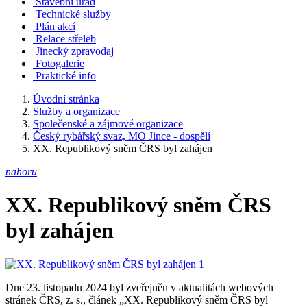
Stavební úřad
Technické služby
Plán akcí
Relace střeleb
Jinecký zpravodaj
Fotogalerie
Praktické info
Úvodní stránka
Služby a organizace
Společenské a zájmové organizace
Český rybářský svaz, MO Jince - dospělí
XX. Republikový sněm ČRS byl zahájen
nahoru
XX. Republikový sněm ČRS
byl zahájen
Dne 23. listopadu 2024 byl zveřejněn v aktualitách webových
stránek ČRS, z. s., článek „XX. Republikový sněm ČRS byl