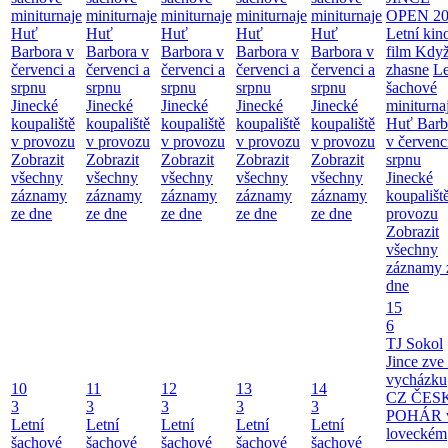
miniturnaje
miniturnaje
miniturnaje
miniturnaje
miniturnaje
OPEN 20
Huť
Huť
Huť
Huť
Huť
Letní kino
Barbora v
Barbora v
Barbora v
Barbora v
Barbora v
film Když
červenci a
červenci a
červenci a
červenci a
červenci a
zhasne
Le
srpnu
srpnu
srpnu
srpnu
srpnu
šachové
Jinecké
Jinecké
Jinecké
Jinecké
Jinecké
miniturna
koupaliště
koupaliště
koupaliště
koupaliště
koupaliště
Huť Barb
v provozu
v provozu
v provozu
v provozu
v provozu
v červenc
Zobrazit
Zobrazit
Zobrazit
Zobrazit
Zobrazit
srpnu
všechny
všechny
všechny
všechny
všechny
Jinecké
záznamy
záznamy
záznamy
záznamy
záznamy
koupališt
ze dne
ze dne
ze dne
ze dne
ze dne
provozu
Zobrazit
všechny
záznamy 
dne
15
6
TJ Sokol
Jince zve
vycházku
10
11
12
13
14
CZ ČES
3
3
3
3
3
POHÁR 
Letní
Letní
Letní
Letní
Letní
loveckém
šachové
šachové
šachové
šachové
šachové