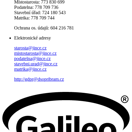
Místostarosta: 773 830 699
Podatelna: 778 709 736
Stavební úřad: 724 180 543
Matrika: 778 709 744
Ochrana os. údajů: 604 216 781
Elektronické adresy
starosta@jince.cz
mistostarosta@jince.cz
podatelna@jince.cz
stavebni.urad@jince.cz
matrika@jince.cz
http://gdpr@dsopribram.cz