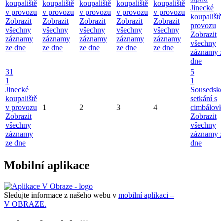
koupaliště
koupaliště
koupaliště
koupaliště
koupaliště
Jinecké
v provozu
v provozu
v provozu
v provozu
v provozu
koupališt
Zobrazit
Zobrazit
Zobrazit
Zobrazit
Zobrazit
provozu
všechny
všechny
všechny
všechny
všechny
Zobrazit
záznamy
záznamy
záznamy
záznamy
záznamy
všechny
ze dne
ze dne
ze dne
ze dne
ze dne
záznamy 
dne
31
5
1
1
Jinecké
Sousedsk
koupaliště
setkání s
v provozu
1
2
3
4
cimbálov
Zobrazit
Zobrazit
všechny
všechny
záznamy
záznamy 
ze dne
dne
Mobilní aplikace
Sledujte informace z našeho webu v
mobilní aplikaci –
V OBRAZE.