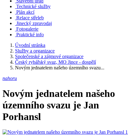
Stavební úřad
Technické služby
Plán akcí
Relace střeleb
Jinecký zpravodaj
Fotogalerie
Praktické info
Úvodní stránka
Služby a organizace
Společenské a zájmové organizace
Český rybářský svaz, MO Jince - dospělí
Novým jednatelem našeho územního svazu...
nahoru
Novým jednatelem našeho
územního svazu je Jan
Porhansl