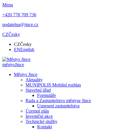
Menu
+420 778 709 736
podatelna@jince.cz
CZ
Česky
CZ
Česky
EN
English
městys
Jince
Městys Jince
Aktuality
MUNIPOLIS Mobilní rozhlas
Stavební úřad
Formuláře
Rada a Zastupitelstvo městyse Jince
Usnesení zastupitelstva
Územní plán
Investiční akce
Technické služby
Kontakt