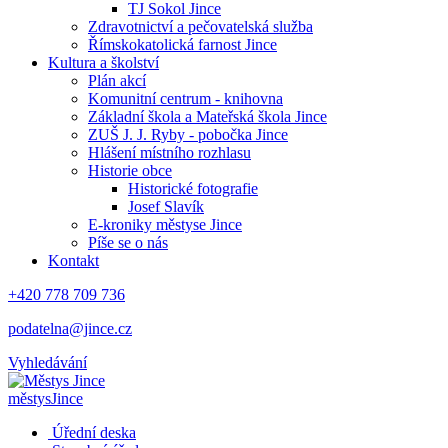
TJ Sokol Jince
Zdravotnictví a pečovatelská služba
Římskokatolická farnost Jince
Kultura a školství
Plán akcí
Komunitní centrum - knihovna
Základní škola a Mateřská škola Jince
ZUŠ J. J. Ryby - pobočka Jince
Hlášení místního rozhlasu
Historie obce
Historické fotografie
Josef Slavík
E-kroniky městyse Jince
Píše se o nás
Kontakt
+420 778 709 736
podatelna@jince.cz
Vyhledávání
městys
Jince
Úřední deska