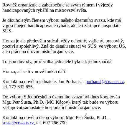
Rovněž organizuje a zabezpečuje se svým týmem i výjezdy
handicapovaných rybářů na mistrovství světa.
Je dlouholetým členem výboru našeho územního svazu, kde má
v gesci nejen handicapované rybáře, ale je i zástupce hospodáře
SÚS.
Honza je ale především srdcař, vždy ochotný, vstřícný, pracovitý,
poctiví a spolehlivý. Zná do detailu situaci ve SÚS, ve výboru ÚS,
ale i práci na úrovni místní organizace.
To jsou důvody, proč volba jednatele byla tak jednoznačná.
Honzo, ať se ti v nové funkci daří!
Kontakt na nového jednatele: Jan Porhansl -
porhansl@crs-sus.cz
,
tel. 777 632 655.
Do výboru Středočeského územního svazu byl dnes kooptován
Mgr. Petr Šusta, Ph.D. (MO Kácov), který tak bude ve výboru
zastupovat samostatně hospodařící místní organizace.
Kontakt na nového člena výboru: Mgr. Petr Šusta, Ph.D. -
susta@crs-sus.cz
, tel. 607 766 790.