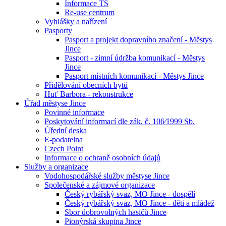
Informace TS
Re-use centrum
Vyhlášky a nařízení
Pasporty
Pasport a projekt dopravního značení - Městys
Jince
Pasport - zimní údržba komunikací - Městys
Jince
Pasport místních komunikací - Městys Jince
Přidělování obecních bytů
Huť Barbora - rekonstrukce
Úřad městyse Jince
Povinné informace
Poskytování informací dle zák. č. 106⁄1999 Sb.
Úřední deska
E-podatelna
Czech Point
Informace o ochraně osobních údajů
Služby a organizace
Vodohospodářské služby městyse Jince
Společenské a zájmové organizace
Český rybářský svaz, MO Jince - dospělí
Český rybářský svaz, MO Jince - děti a mládež
Sbor dobrovolných hasičů Jince
Pionýrská skupina Jince