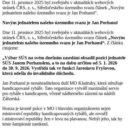
Dne 11. prosince 2025 byl zveřejněn v aktualitách webových
stránek ČRS, z. s., Středočeského územního svazu článek „Novým
jednatelem našeho územního svazu je Jan Porhansl“.
Novým jednatelem našeho územního svazu je Jan Porhansl
Dne 11. prosince 2025 byl zveřejněn v aktualitách webových
stránek ČRS, z. s., Středočeského územního svazu článek
„Novým
jednatelem našeho územního svazu je Jan Porhansl“.
Z článku
citujeme:
„Výbor SÚS na svém dnešním zasedání obsadil pozici jednatele
SÚS Janem Porhanslem, a to na dobu určitou od 5. 1. 2026
do 30. 9. 2026. Vystřídá tak ve funkci Jaroslavu Fryšovou,
která odešla do invalidního důchodu.
Jan Porhansl je nenahraditelnou duší MO Kladruby, která sdružuje
handicapované rybáře. Tato organizace vytváří maximální servis
pro rybáře s handicapem, včetně nádherného zázemí na nádrži
Záhorská.
Honza je kromě práce v MO i hlavním organizátorem nejen
mistrovství republiky handicapovaných rybářů, ale rovněž
i mistrovství republiky žen v lovu na plavanou. Nebýt jeho, tak by
tento šampionát zaniknul.