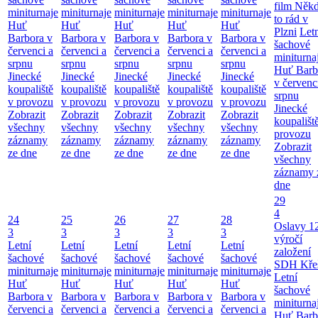
film Něk
miniturnaje
miniturnaje
miniturnaje
miniturnaje
miniturnaje
to rád v
Huť
Huť
Huť
Huť
Huť
Plzni
Let
Barbora v
Barbora v
Barbora v
Barbora v
Barbora v
šachové
červenci a
červenci a
červenci a
červenci a
červenci a
miniturna
srpnu
srpnu
srpnu
srpnu
srpnu
Huť Barb
Jinecké
Jinecké
Jinecké
Jinecké
Jinecké
v červenc
koupaliště
koupaliště
koupaliště
koupaliště
koupaliště
srpnu
v provozu
v provozu
v provozu
v provozu
v provozu
Jinecké
Zobrazit
Zobrazit
Zobrazit
Zobrazit
Zobrazit
koupališt
všechny
všechny
všechny
všechny
všechny
provozu
záznamy
záznamy
záznamy
záznamy
záznamy
Zobrazit
ze dne
ze dne
ze dne
ze dne
ze dne
všechny
záznamy 
dne
29
4
24
25
26
27
28
Oslavy 1
3
3
3
3
3
výročí
Letní
Letní
Letní
Letní
Letní
založení
šachové
šachové
šachové
šachové
šachové
SDH Kře
miniturnaje
miniturnaje
miniturnaje
miniturnaje
miniturnaje
Letní
Huť
Huť
Huť
Huť
Huť
šachové
Barbora v
Barbora v
Barbora v
Barbora v
Barbora v
miniturna
červenci a
červenci a
červenci a
červenci a
červenci a
Huť Barb