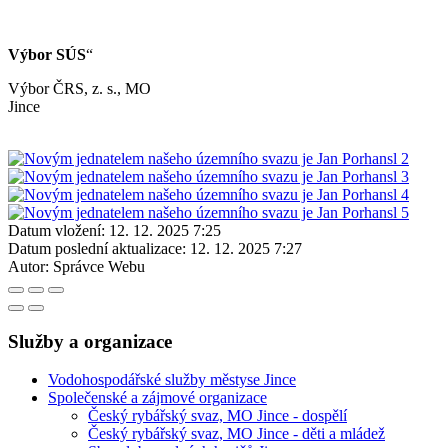
Výbor SÚS
“
Výbor ČRS, z. s., MO
Jinc
Datum vložení:
12. 12. 2025 7:25
Datum poslední aktualizace:
12. 12. 2025 7:27
Autor:
Správce Webu
Služby a organizace
Vodohospodářské služby městyse Jince
Společenské a zájmové organizace
Český rybářský svaz, MO Jince - dospělí
Český rybářský svaz, MO Jince - děti a mládež