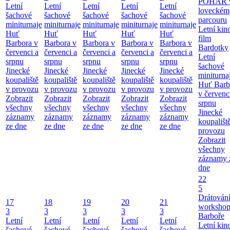
POHÁR 
Letní
Letní
Letní
Letní
Letní
loveckém
šachové
šachové
šachové
šachové
šachové
parcouru
miniturnaje
miniturnaje
miniturnaje
miniturnaje
miniturnaje
Letní kino
Huť
Huť
Huť
Huť
Huť
film
Barbora v
Barbora v
Barbora v
Barbora v
Barbora v
Bardotky
červenci a
červenci a
červenci a
červenci a
červenci a
Letní
srpnu
srpnu
srpnu
srpnu
srpnu
šachové
Jinecké
Jinecké
Jinecké
Jinecké
Jinecké
miniturna
koupaliště
koupaliště
koupaliště
koupaliště
koupaliště
Huť Barb
v provozu
v provozu
v provozu
v provozu
v provozu
v červenc
Zobrazit
Zobrazit
Zobrazit
Zobrazit
Zobrazit
srpnu
všechny
všechny
všechny
všechny
všechny
Jinecké
záznamy
záznamy
záznamy
záznamy
záznamy
koupališt
ze dne
ze dne
ze dne
ze dne
ze dne
provozu
Zobrazit
všechny
záznamy 
dne
22
5
Drátování
17
18
19
20
21
workshop
3
3
3
3
3
Barboře
Letní
Letní
Letní
Letní
Letní
Letní kino
šachové
šachové
šachové
šachové
šachové