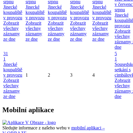
srpnu
srpnu
srpnu
srpnu
srpnu
v červenc
Jinecké
Jinecké
Jinecké
Jinecké
Jinecké
srpnu
koupaliště
koupaliště
koupaliště
koupaliště
koupaliště
Jinecké
v provozu
v provozu
v provozu
v provozu
v provozu
koupališt
Zobrazit
Zobrazit
Zobrazit
Zobrazit
Zobrazit
provozu
všechny
všechny
všechny
všechny
všechny
Zobrazit
záznamy
záznamy
záznamy
záznamy
záznamy
všechny
ze dne
ze dne
ze dne
ze dne
ze dne
záznamy 
dne
31
5
1
1
Jinecké
Sousedsk
koupaliště
setkání s
v provozu
1
2
3
4
cimbálov
Zobrazit
Zobrazit
všechny
všechny
záznamy
záznamy 
ze dne
dne
Mobilní aplikace
Sledujte informace z našeho webu v
mobilní aplikaci –