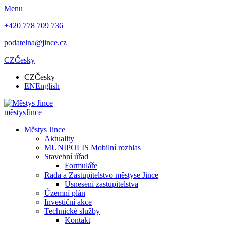
Menu
+420 778 709 736
podatelna@jince.cz
CZ
Česky
CZ
Česky
EN
English
městys
Jince
Městys Jince
Aktuality
MUNIPOLIS Mobilní rozhlas
Stavební úřad
Formuláře
Rada a Zastupitelstvo městyse Jince
Usnesení zastupitelstva
Územní plán
Investiční akce
Technické služby
Kontakt