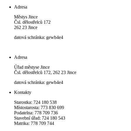
Adresa
Městys Jince
Čsl. dělostřelců 172
262 23 Jince
datová schránka: gewb4e4
Adresa
Úřad městyse Jince
Čsl. dělostřelců 172, 262 23 Jince
datová schránka: gewb4e4
Kontakty
Starostka: 724 180 538
Místostarosta: 773 830 699
Podatelna: 778 709 736
Stavební úřad: 724 180 543
Matrika: 778 709 744