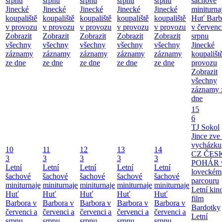
srpnu
srpnu
srpnu
srpnu
srpnu
šachové
Jinecké
Jinecké
Jinecké
Jinecké
Jinecké
miniturna
koupaliště
koupaliště
koupaliště
koupaliště
koupaliště
Huť Barb
v provozu
v provozu
v provozu
v provozu
v provozu
v červenc
Zobrazit
Zobrazit
Zobrazit
Zobrazit
Zobrazit
srpnu
všechny
všechny
všechny
všechny
všechny
Jinecké
záznamy
záznamy
záznamy
záznamy
záznamy
koupališt
ze dne
ze dne
ze dne
ze dne
ze dne
provozu
Zobrazit
všechny
záznamy 
dne
15
6
TJ Sokol
Jince zve
vycházku
10
11
12
13
14
CZ ČES
3
3
3
3
3
POHÁR 
Letní
Letní
Letní
Letní
Letní
loveckém
šachové
šachové
šachové
šachové
šachové
parcouru
miniturnaje
miniturnaje
miniturnaje
miniturnaje
miniturnaje
Letní kino
Huť
Huť
Huť
Huť
Huť
film
Barbora v
Barbora v
Barbora v
Barbora v
Barbora v
Bardotky
červenci a
červenci a
červenci a
červenci a
červenci a
Letní
srpnu
srpnu
srpnu
srpnu
srpnu