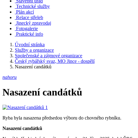
Stavební úřad
Technické služby
Plán akcí
Relace střeleb
Jinecký zpravodaj
Fotogalerie
Praktické info
Úvodní stránka
Služby a organizace
Společenské a zájmové organizace
Český rybářský svaz, MO Jince - dospělí
Nasazení candátků
nahoru
Nasazení candátků
Ryba byla nasazena předsedou výboru do chovného rybníku.
Nasazení candátků