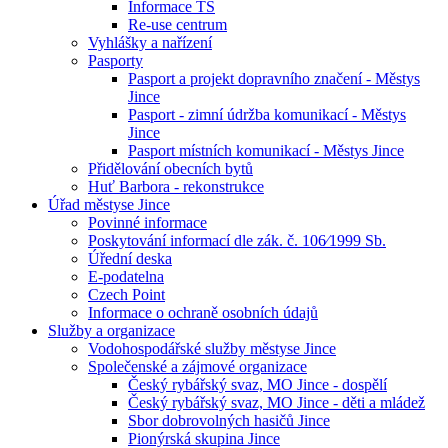
Informace TS
Re-use centrum
Vyhlášky a nařízení
Pasporty
Pasport a projekt dopravního značení - Městys
Jince
Pasport - zimní údržba komunikací - Městys
Jince
Pasport místních komunikací - Městys Jince
Přidělování obecních bytů
Huť Barbora - rekonstrukce
Úřad městyse Jince
Povinné informace
Poskytování informací dle zák. č. 106⁄1999 Sb.
Úřední deska
E-podatelna
Czech Point
Informace o ochraně osobních údajů
Služby a organizace
Vodohospodářské služby městyse Jince
Společenské a zájmové organizace
Český rybářský svaz, MO Jince - dospělí
Český rybářský svaz, MO Jince - děti a mládež
Sbor dobrovolných hasičů Jince
Pionýrská skupina Jince