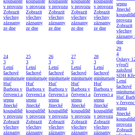
koupaliště
koupaliště
koupaliště
koupaliště
koupaliště
srpnu
v provozu
v provozu
v provozu
v provozu
v provozu
Jinecké
Zobrazit
Zobrazit
Zobrazit
Zobrazit
Zobrazit
koupališt
všechny
všechny
všechny
všechny
všechny
provozu
záznamy
záznamy
záznamy
záznamy
záznamy
Zobrazit
ze dne
ze dne
ze dne
ze dne
ze dne
všechny
záznamy 
dne
29
4
24
25
26
27
28
Oslavy 1
3
3
3
3
3
výročí
Letní
Letní
Letní
Letní
Letní
založení
šachové
šachové
šachové
šachové
šachové
SDH Kře
miniturnaje
miniturnaje
miniturnaje
miniturnaje
miniturnaje
Letní
Huť
Huť
Huť
Huť
Huť
šachové
Barbora v
Barbora v
Barbora v
Barbora v
Barbora v
miniturna
červenci a
červenci a
červenci a
červenci a
červenci a
Huť Barb
srpnu
srpnu
srpnu
srpnu
srpnu
v červenc
Jinecké
Jinecké
Jinecké
Jinecké
Jinecké
srpnu
koupaliště
koupaliště
koupaliště
koupaliště
koupaliště
Jinecké
v provozu
v provozu
v provozu
v provozu
v provozu
koupališt
Zobrazit
Zobrazit
Zobrazit
Zobrazit
Zobrazit
provozu
všechny
všechny
všechny
všechny
všechny
Zobrazit
záznamy
záznamy
záznamy
záznamy
záznamy