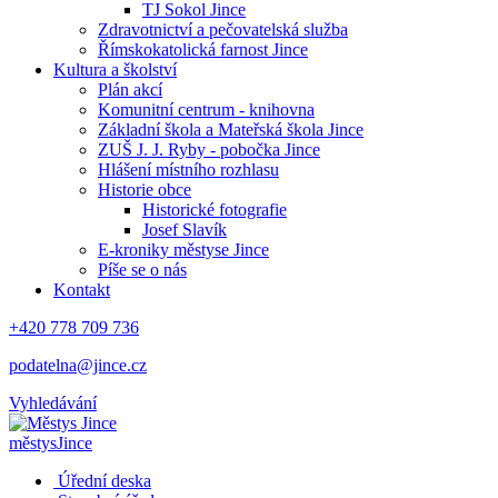
TJ Sokol Jince
Zdravotnictví a pečovatelská služba
Římskokatolická farnost Jince
Kultura a školství
Plán akcí
Komunitní centrum - knihovna
Základní škola a Mateřská škola Jince
ZUŠ J. J. Ryby - pobočka Jince
Hlášení místního rozhlasu
Historie obce
Historické fotografie
Josef Slavík
E-kroniky městyse Jince
Píše se o nás
Kontakt
+420 778 709 736
podatelna@jince.cz
Vyhledávání
městys
Jince
Úřední deska