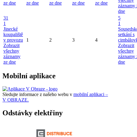
všechny
ze dne
ze dne
ze dne
ze dne
ze dne
záznamy 
dne
31
5
1
1
Jinecké
Sousedsk
koupaliště
setkání s
v provozu
1
2
3
4
cimbálov
Zobrazit
Zobrazit
všechny
všechny
záznamy
záznamy 
ze dne
dne
Mobilní aplikace
Sledujte informace z našeho webu v
mobilní aplikaci –
V OBRAZE.
Odstávky elektřiny