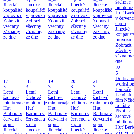
šachové
Jinecké
Jinecké
Jinecké
Jinecké
Jinecké
miniturna
koupaliště
koupaliště
koupaliště
koupaliště
koupaliště
Huť Barb
v provozu
v provozu
v provozu
v provozu
v provozu
v červenc
Zobrazit
Zobrazit
Zobrazit
Zobrazit
Zobrazit
srpnu
všechny
všechny
všechny
všechny
všechny
Jinecké
záznamy
záznamy
záznamy
záznamy
záznamy
koupališt
ze dne
ze dne
ze dne
ze dne
ze dne
provozu
Zobrazit
všechny
záznamy 
dne
22
5
Drátování
17
18
19
20
21
workshop
3
3
3
3
3
Barboře
Letní
Letní
Letní
Letní
Letní
Letní kino
šachové
šachové
šachové
šachové
šachové
film Něk
miniturnaje
miniturnaje
miniturnaje
miniturnaje
miniturnaje
to rád v
Huť
Huť
Huť
Huť
Huť
Plzni
Let
Barbora v
Barbora v
Barbora v
Barbora v
Barbora v
šachové
červenci a
červenci a
červenci a
červenci a
červenci a
miniturna
srpnu
srpnu
srpnu
srpnu
srpnu
Huť Barb
Jinecké
Jinecké
Jinecké
Jinecké
Jinecké
v červenc