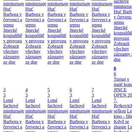
šachové
miniturnaje
miniturnaje
miniturnaje
miniturnaje
miniturnaje
miniturna
Huť
Huť
Huť
Huť
Huť
Huť Barb
Barbora v
Barbora v
Barbora v
Barbora v
Barbora v
v červenc
červenci a
červenci a
červenci a
červenci a
červenci a
srpnu
srpnu
srpnu
srpnu
srpnu
srpnu
Jinecké
Jinecké
Jinecké
Jinecké
Jinecké
Jinecké
koupališt
koupaliště
koupaliště
koupaliště
koupaliště
koupaliště
provozu
v provozu
v provozu
v provozu
v provozu
v provozu
Zobrazit
Zobrazit
Zobrazit
Zobrazit
Zobrazit
Zobrazit
všechny
všechny
všechny
všechny
všechny
všechny
záznamy 
záznamy
záznamy
záznamy
záznamy
záznamy
dne
ze dne
ze dne
ze dne
ze dne
ze dne
8
6
Turnaj v
malé kop
3
4
5
6
7
JINCE
3
3
3
3
3
OPEN 20
Letní
Letní
Letní
Letní
Letní
7.
šachové
šachové
šachové
šachové
šachové
Rejkovic
miniturnaje
miniturnaje
miniturnaje
miniturnaje
miniturnaje
sešlost
Le
Huť
Huť
Huť
Huť
Huť
kino - fil
Barbora v
Barbora v
Barbora v
Barbora v
Barbora v
Když se
červenci a
červenci a
červenci a
červenci a
červenci a
zhasne
Le