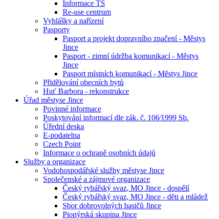
Informace TS
Re-use centrum
Vyhlášky a nařízení
Pasporty
Pasport a projekt dopravního značení - Městys
Jince
Pasport - zimní údržba komunikací - Městys
Jince
Pasport místních komunikací - Městys Jince
Přidělování obecních bytů
Huť Barbora - rekonstrukce
Úřad městyse Jince
Povinné informace
Poskytování informací dle zák. č. 106⁄1999 Sb.
Úřední deska
E-podatelna
Czech Point
Informace o ochraně osobních údajů
Služby a organizace
Vodohospodářské služby městyse Jince
Společenské a zájmové organizace
Český rybářský svaz, MO Jince - dospělí
Český rybářský svaz, MO Jince - děti a mládež
Sbor dobrovolných hasičů Jince
Pionýrská skupina Jince