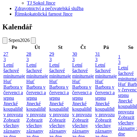
TJ Sokol Jince
Zdravotnictví a pečovatelská služba
Římskokatolická farnost Jince
Kalendář
Srpen
2026
Po
Út
St
Čt
Pá
So
27
28
29
30
31
1
3
3
3
3
3
3
Letní
Letní
Letní
Letní
Letní
Letní
šachové
šachové
šachové
šachové
šachové
šachové
miniturnaje
miniturnaje
miniturnaje
miniturnaje
miniturnaje
miniturna
Huť
Huť
Huť
Huť
Huť
Huť Barb
Barbora v
Barbora v
Barbora v
Barbora v
Barbora v
v červenc
červenci a
červenci a
červenci a
červenci a
červenci a
srpnu
srpnu
srpnu
srpnu
srpnu
srpnu
Jinecké
Jinecké
Jinecké
Jinecké
Jinecké
Jinecké
koupališt
koupaliště
koupaliště
koupaliště
koupaliště
koupaliště
provozu
v provozu
v provozu
v provozu
v provozu
v provozu
Zobrazit
Zobrazit
Zobrazit
Zobrazit
Zobrazit
Zobrazit
všechny
všechny
všechny
všechny
všechny
všechny
záznamy 
záznamy
záznamy
záznamy
záznamy
záznamy
dne
ze dne
ze dne
ze dne
ze dne
ze dne