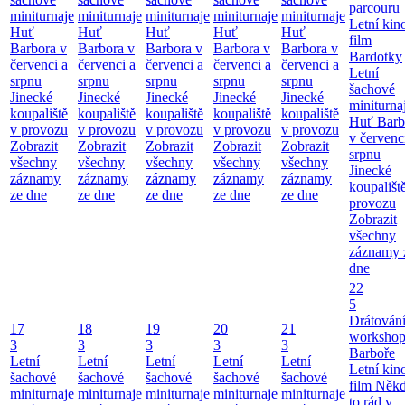
parcouru
miniturnaje
miniturnaje
miniturnaje
miniturnaje
miniturnaje
Letní kino
Huť
Huť
Huť
Huť
Huť
film
Barbora v
Barbora v
Barbora v
Barbora v
Barbora v
Bardotky
červenci a
červenci a
červenci a
červenci a
červenci a
Letní
srpnu
srpnu
srpnu
srpnu
srpnu
šachové
Jinecké
Jinecké
Jinecké
Jinecké
Jinecké
miniturna
koupaliště
koupaliště
koupaliště
koupaliště
koupaliště
Huť Barb
v provozu
v provozu
v provozu
v provozu
v provozu
v červenc
Zobrazit
Zobrazit
Zobrazit
Zobrazit
Zobrazit
srpnu
všechny
všechny
všechny
všechny
všechny
Jinecké
záznamy
záznamy
záznamy
záznamy
záznamy
koupališt
ze dne
ze dne
ze dne
ze dne
ze dne
provozu
Zobrazit
všechny
záznamy 
dne
22
5
Drátování
17
18
19
20
21
workshop
3
3
3
3
3
Barboře
Letní
Letní
Letní
Letní
Letní
Letní kino
šachové
šachové
šachové
šachové
šachové
film Něk
miniturnaje
miniturnaje
miniturnaje
miniturnaje
miniturnaje
to rád v