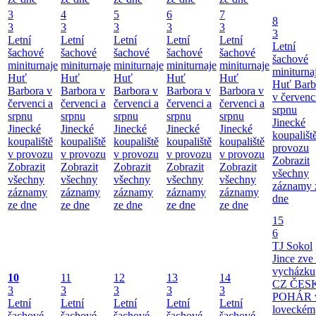
3
4
5
6
7
8
3
3
3
3
3
3
Letní
Letní
Letní
Letní
Letní
Letní
šachové
šachové
šachové
šachové
šachové
šachové
miniturnaje
miniturnaje
miniturnaje
miniturnaje
miniturnaje
miniturna
Huť
Huť
Huť
Huť
Huť
Huť Barb
Barbora v
Barbora v
Barbora v
Barbora v
Barbora v
v červenc
červenci a
červenci a
červenci a
červenci a
červenci a
srpnu
srpnu
srpnu
srpnu
srpnu
srpnu
Jinecké
Jinecké
Jinecké
Jinecké
Jinecké
Jinecké
koupališt
koupaliště
koupaliště
koupaliště
koupaliště
koupaliště
provozu
v provozu
v provozu
v provozu
v provozu
v provozu
Zobrazit
Zobrazit
Zobrazit
Zobrazit
Zobrazit
Zobrazit
všechny
všechny
všechny
všechny
všechny
všechny
záznamy 
záznamy
záznamy
záznamy
záznamy
záznamy
dne
ze dne
ze dne
ze dne
ze dne
ze dne
15
6
TJ Sokol
Jince zve
vycházku
10
11
12
13
14
CZ ČES
3
3
3
3
3
POHÁR 
Letní
Letní
Letní
Letní
Letní
loveckém
šachové
šachové
šachové
šachové
šachové