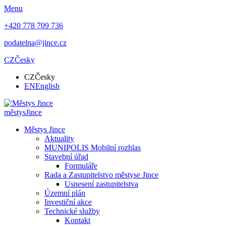
Menu
+420 778 709 736
podatelna@jince.cz
CZ
Česky
CZ
Česky
EN
English
městys
Jince
Městys Jince
Aktuality
MUNIPOLIS Mobilní rozhlas
Stavební úřad
Formuláře
Rada a Zastupitelstvo městyse Jince
Usnesení zastupitelstva
Územní plán
Investiční akce
Technické služby
Kontakt