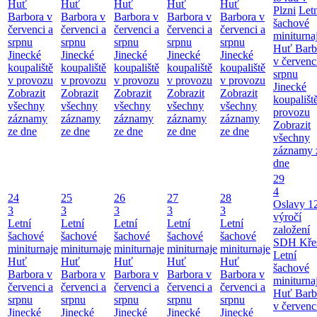
Huť
Huť
Huť
Huť
Huť
Plzni
Let
Barbora v
Barbora v
Barbora v
Barbora v
Barbora v
šachové
červenci a
červenci a
červenci a
červenci a
červenci a
miniturna
srpnu
srpnu
srpnu
srpnu
srpnu
Huť Barb
Jinecké
Jinecké
Jinecké
Jinecké
Jinecké
v červenc
koupaliště
koupaliště
koupaliště
koupaliště
koupaliště
srpnu
v provozu
v provozu
v provozu
v provozu
v provozu
Jinecké
Zobrazit
Zobrazit
Zobrazit
Zobrazit
Zobrazit
koupališt
všechny
všechny
všechny
všechny
všechny
provozu
záznamy
záznamy
záznamy
záznamy
záznamy
Zobrazit
ze dne
ze dne
ze dne
ze dne
ze dne
všechny
záznamy 
dne
29
4
24
25
26
27
28
Oslavy 1
3
3
3
3
3
výročí
Letní
Letní
Letní
Letní
Letní
založení
šachové
šachové
šachové
šachové
šachové
SDH Kře
miniturnaje
miniturnaje
miniturnaje
miniturnaje
miniturnaje
Letní
Huť
Huť
Huť
Huť
Huť
šachové
Barbora v
Barbora v
Barbora v
Barbora v
Barbora v
miniturna
červenci a
červenci a
červenci a
červenci a
červenci a
Huť Barb
srpnu
srpnu
srpnu
srpnu
srpnu
v červenc
Jinecké
Jinecké
Jinecké
Jinecké
Jinecké