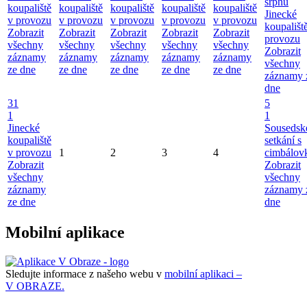
srpnu
koupaliště
koupaliště
koupaliště
koupaliště
koupaliště
Jinecké
v provozu
v provozu
v provozu
v provozu
v provozu
koupališt
Zobrazit
Zobrazit
Zobrazit
Zobrazit
Zobrazit
provozu
všechny
všechny
všechny
všechny
všechny
Zobrazit
záznamy
záznamy
záznamy
záznamy
záznamy
všechny
ze dne
ze dne
ze dne
ze dne
ze dne
záznamy 
dne
31
5
1
1
Jinecké
Sousedsk
koupaliště
setkání s
v provozu
1
2
3
4
cimbálov
Zobrazit
Zobrazit
všechny
všechny
záznamy
záznamy 
ze dne
dne
Mobilní aplikace
Sledujte informace z našeho webu v
mobilní aplikaci –
V OBRAZE.