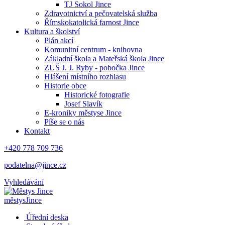
TJ Sokol Jince
Zdravotnictví a pečovatelská služba
Římskokatolická farnost Jince
Kultura a školství
Plán akcí
Komunitní centrum - knihovna
Základní škola a Mateřská škola Jince
ZUŠ J. J. Ryby - pobočka Jince
Hlášení místního rozhlasu
Historie obce
Historické fotografie
Josef Slavík
E-kroniky městyse Jince
Píše se o nás
Kontakt
+420 778 709 736
podatelna@jince.cz
Vyhledávání
městys
Jince
Úřední deska