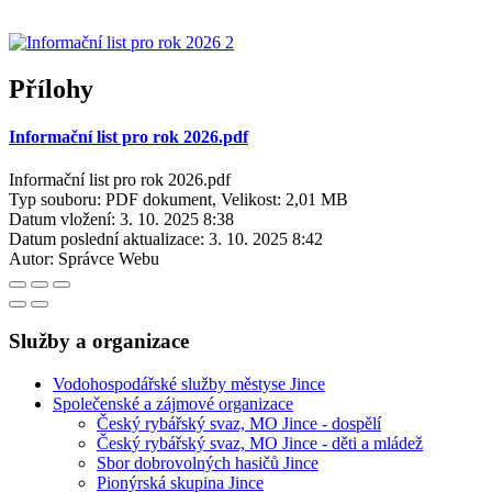
Přílohy
Informační list pro rok 2026.pdf
Informační list pro rok 2026.pdf
Typ souboru: PDF dokument, Velikost: 2,01 MB
Datum vložení:
3. 10. 2025 8:38
Datum poslední aktualizace:
3. 10. 2025 8:42
Autor:
Správce Webu
Služby a organizace
Vodohospodářské služby městyse Jince
Společenské a zájmové organizace
Český rybářský svaz, MO Jince - dospělí
Český rybářský svaz, MO Jince - děti a mládež
Sbor dobrovolných hasičů Jince
Pionýrská skupina Jince