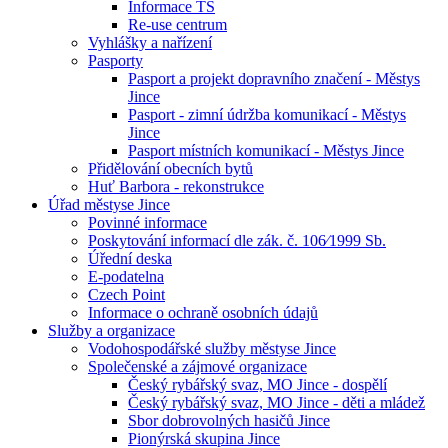
Informace TS
Re-use centrum
Vyhlášky a nařízení
Pasporty
Pasport a projekt dopravního značení - Městys
Jince
Pasport - zimní údržba komunikací - Městys
Jince
Pasport místních komunikací - Městys Jince
Přidělování obecních bytů
Huť Barbora - rekonstrukce
Úřad městyse Jince
Povinné informace
Poskytování informací dle zák. č. 106⁄1999 Sb.
Úřední deska
E-podatelna
Czech Point
Informace o ochraně osobních údajů
Služby a organizace
Vodohospodářské služby městyse Jince
Společenské a zájmové organizace
Český rybářský svaz, MO Jince - dospělí
Český rybářský svaz, MO Jince - děti a mládež
Sbor dobrovolných hasičů Jince
Pionýrská skupina Jince