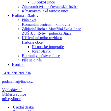
TJ Sokol Jince
Zdravotnictví a pečovatelská služba
Římskokatolická farnost Jince
Kultura a školství
Plán akcí
Komunitní centrum - knihovna
Základní škola a Mateřská škola Jince
ZUŠ J. J. Ryby - pobočka Jince
Hlášení místního rozhlasu
Historie obce
Historické fotografie
Josef Slavík
E-kroniky městyse Jince
Píše se o nás
Kontakt
+420 778 709 736
podatelna@jince.cz
Vyhledávání
městys
Jince
Úřední deska