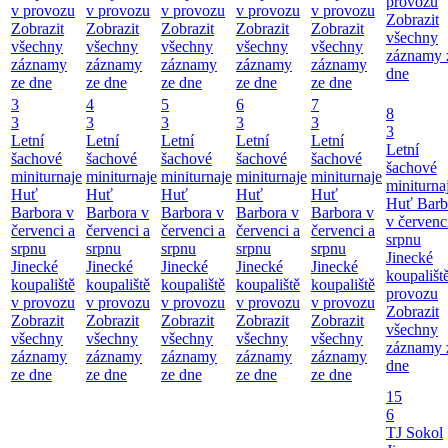
provozu
v provozu
v provozu
v provozu
v provozu
v provozu
Zobrazit
Zobrazit
Zobrazit
Zobrazit
Zobrazit
Zobrazit
všechny
všechny
všechny
všechny
všechny
všechny
záznamy 
záznamy
záznamy
záznamy
záznamy
záznamy
dne
ze dne
ze dne
ze dne
ze dne
ze dne
3
4
5
6
7
8
3
3
3
3
3
3
Letní
Letní
Letní
Letní
Letní
Letní
šachové
šachové
šachové
šachové
šachové
šachové
miniturnaje
miniturnaje
miniturnaje
miniturnaje
miniturnaje
miniturna
Huť
Huť
Huť
Huť
Huť
Huť Barb
Barbora v
Barbora v
Barbora v
Barbora v
Barbora v
v červenc
červenci a
červenci a
červenci a
červenci a
červenci a
srpnu
srpnu
srpnu
srpnu
srpnu
srpnu
Jinecké
Jinecké
Jinecké
Jinecké
Jinecké
Jinecké
koupališt
koupaliště
koupaliště
koupaliště
koupaliště
koupaliště
provozu
v provozu
v provozu
v provozu
v provozu
v provozu
Zobrazit
Zobrazit
Zobrazit
Zobrazit
Zobrazit
Zobrazit
všechny
všechny
všechny
všechny
všechny
všechny
záznamy 
záznamy
záznamy
záznamy
záznamy
záznamy
dne
ze dne
ze dne
ze dne
ze dne
ze dne
15
6
TJ Sokol