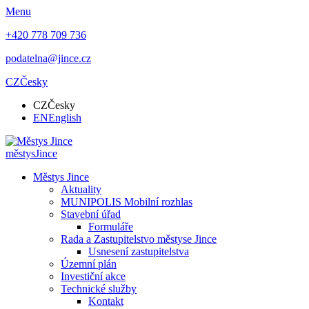
Menu
+420 778 709 736
podatelna@jince.cz
CZ
Česky
CZ
Česky
EN
English
městys
Jince
Městys Jince
Aktuality
MUNIPOLIS Mobilní rozhlas
Stavební úřad
Formuláře
Rada a Zastupitelstvo městyse Jince
Usnesení zastupitelstva
Územní plán
Investiční akce
Technické služby
Kontakt