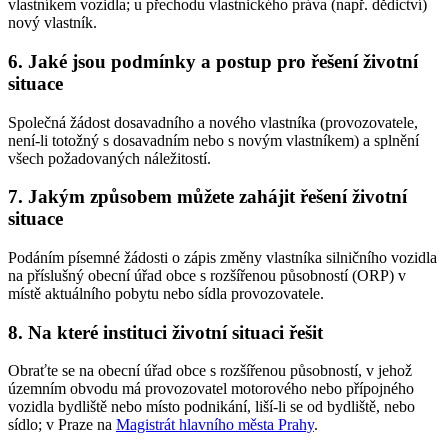
vlastníkem vozidla; u přechodu vlastnického práva (např. dědictví)
nový vlastník.
6. Jaké jsou podmínky a postup pro řešení životní
situace
Společná žádost dosavadního a nového vlastníka (provozovatele,
není-li totožný s dosavadním nebo s novým vlastníkem) a splnění
všech požadovaných náležitostí.
7. Jakým způsobem můžete zahájit řešení životní
situace
Podáním písemné žádosti o zápis změny vlastníka silničního vozidla
na příslušný obecní úřad obce s rozšířenou působností (ORP) v
místě aktuálního pobytu nebo sídla provozovatele.
8. Na které instituci životní situaci řešit
Obraťte se na obecní úřad obce s rozšířenou působností, v jehož
územním obvodu má provozovatel motorového nebo přípojného
vozidla bydliště nebo místo podnikání, liší-li se od bydliště, nebo
sídlo; v Praze na
Magistrát hlavního města Prahy
.