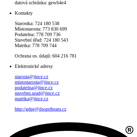
datová schránka: gewb4e4
Kontakty
Starostka: 724 180 538
Místostarosta: 773 830 699
Podatelna: 778 709 736
Stavební úřad: 724 180 543
Matrika: 778 709 744
Ochrana os. údajů: 604 216 781
Elektronické adresy
starosta@jince.cz
mistostarosta@jince.cz
podatelna@jince.cz
stavebni.urad@jince.cz
matrika@jince.cz
http://gdpr@dsopribram.cz