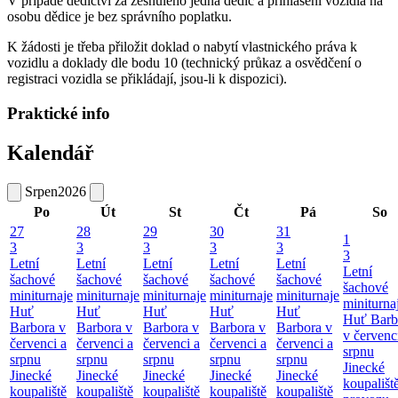
V případě dědictví za zesnulého jedná dědic a přihlášení vozidla na
osobu dědice je bez správního poplatku.
K žádosti je třeba přiložit doklad o nabytí vlastnického práva k
vozidlu a doklady dle bodu 10 (technický průkaz a osvědčení o
registraci vozidla se přikládají, jsou-li k dispozici).
Praktické info
Kalendář
Srpen
2026
Po
Út
St
Čt
Pá
So
27
28
29
30
31
1
3
3
3
3
3
3
Letní
Letní
Letní
Letní
Letní
Letní
šachové
šachové
šachové
šachové
šachové
šachové
miniturnaje
miniturnaje
miniturnaje
miniturnaje
miniturnaje
miniturna
Huť
Huť
Huť
Huť
Huť
Huť Barb
Barbora v
Barbora v
Barbora v
Barbora v
Barbora v
v červenc
červenci a
červenci a
červenci a
červenci a
červenci a
srpnu
srpnu
srpnu
srpnu
srpnu
srpnu
Jinecké
Jinecké
Jinecké
Jinecké
Jinecké
Jinecké
koupališt
koupaliště
koupaliště
koupaliště
koupaliště
koupaliště