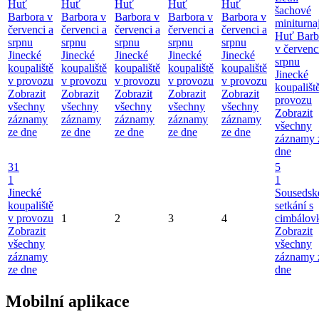
Huť
Huť
Huť
Huť
Huť
šachové
Barbora v
Barbora v
Barbora v
Barbora v
Barbora v
miniturna
červenci a
červenci a
červenci a
červenci a
červenci a
Huť Barb
srpnu
srpnu
srpnu
srpnu
srpnu
v červenc
Jinecké
Jinecké
Jinecké
Jinecké
Jinecké
srpnu
koupaliště
koupaliště
koupaliště
koupaliště
koupaliště
Jinecké
v provozu
v provozu
v provozu
v provozu
v provozu
koupališt
Zobrazit
Zobrazit
Zobrazit
Zobrazit
Zobrazit
provozu
všechny
všechny
všechny
všechny
všechny
Zobrazit
záznamy
záznamy
záznamy
záznamy
záznamy
všechny
ze dne
ze dne
ze dne
ze dne
ze dne
záznamy 
dne
31
5
1
1
Jinecké
Sousedsk
koupaliště
setkání s
v provozu
1
2
3
4
cimbálov
Zobrazit
Zobrazit
všechny
všechny
záznamy
záznamy 
ze dne
dne
Mobilní aplikace