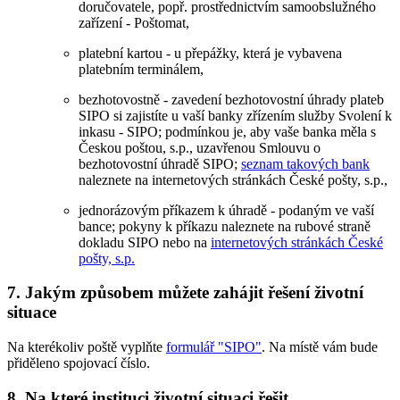
doručovatele, popř. prostřednictvím samoobslužného
zařízení - Poštomat,
platební kartou - u přepážky, která je vybavena
platebním terminálem,
bezhotovostně - zavedení bezhotovostní úhrady plateb
SIPO si zajistíte u vaší banky zřízením služby Svolení k
inkasu - SIPO; podmínkou je, aby vaše banka měla s
Českou poštou, s.p., uzavřenou Smlouvu o
bezhotovostní úhradě SIPO;
seznam takových bank
naleznete na internetových stránkách České pošty, s.p.,
jednorázovým příkazem k úhradě - podaným ve vaší
bance; pokyny k příkazu naleznete na rubové straně
dokladu SIPO nebo na
internetových stránkách České
pošty, s.p.
7. Jakým způsobem můžete zahájit řešení životní
situace
Na kterékoliv poště vyplňte
formulář "SIPO"
. Na místě vám bude
přiděleno spojovací číslo.
8. Na které instituci životní situaci řešit