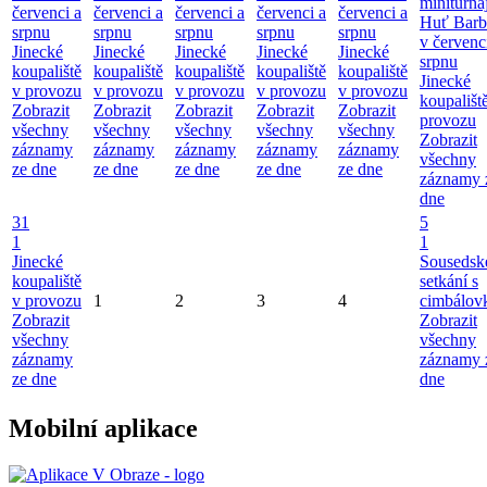
miniturna
červenci a
červenci a
červenci a
červenci a
červenci a
Huť Barb
srpnu
srpnu
srpnu
srpnu
srpnu
v červenc
Jinecké
Jinecké
Jinecké
Jinecké
Jinecké
srpnu
koupaliště
koupaliště
koupaliště
koupaliště
koupaliště
Jinecké
v provozu
v provozu
v provozu
v provozu
v provozu
koupališt
Zobrazit
Zobrazit
Zobrazit
Zobrazit
Zobrazit
provozu
všechny
všechny
všechny
všechny
všechny
Zobrazit
záznamy
záznamy
záznamy
záznamy
záznamy
všechny
ze dne
ze dne
ze dne
ze dne
ze dne
záznamy 
dne
31
5
1
1
Jinecké
Sousedsk
koupaliště
setkání s
v provozu
1
2
3
4
cimbálov
Zobrazit
Zobrazit
všechny
všechny
záznamy
záznamy 
ze dne
dne
Mobilní aplikace