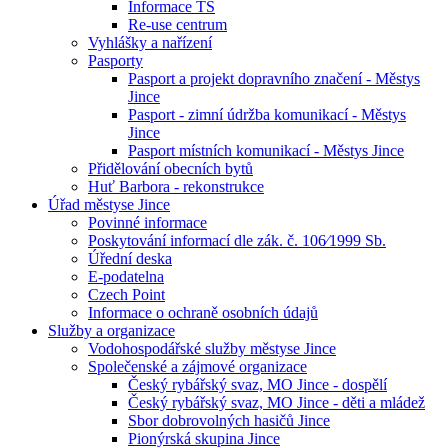
Informace TS
Re-use centrum
Vyhlášky a nařízení
Pasporty
Pasport a projekt dopravního značení - Městys
Jince
Pasport - zimní údržba komunikací - Městys
Jince
Pasport místních komunikací - Městys Jince
Přidělování obecních bytů
Huť Barbora - rekonstrukce
Úřad městyse Jince
Povinné informace
Poskytování informací dle zák. č. 106⁄1999 Sb.
Úřední deska
E-podatelna
Czech Point
Informace o ochraně osobních údajů
Služby a organizace
Vodohospodářské služby městyse Jince
Společenské a zájmové organizace
Český rybářský svaz, MO Jince - dospělí
Český rybářský svaz, MO Jince - děti a mládež
Sbor dobrovolných hasičů Jince
Pionýrská skupina Jince