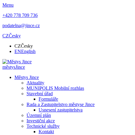
Menu
+420 778 709 736
podatelna@jince.cz
CZ
Česky
CZ
Česky
EN
English
městys
Jince
Městys Jince
Aktuality
MUNIPOLIS Mobilní rozhlas
Stavební úřad
Formuláře
Rada a Zastupitelstvo městyse Jince
Usnesení zastupitelstva
Územní plán
Investiční akce
Technické služby
Kontakt