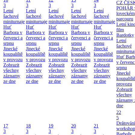
CZ ČES
3
3
3
3
3
POHÁR 
Letní
Letní
Letní
Letní
Letní
loveckém
šachové
šachové
šachové
šachové
šachové
parcouru
miniturnaje
miniturnaje
miniturnaje
miniturnaje
miniturnaje
Letní kino
Huť
Huť
Huť
Huť
Huť
film
Barbora v
Barbora v
Barbora v
Barbora v
Barbora v
Bardotky
červenci a
červenci a
červenci a
červenci a
červenci a
Letní
srpnu
srpnu
srpnu
srpnu
srpnu
šachové
Jinecké
Jinecké
Jinecké
Jinecké
Jinecké
miniturna
koupaliště
koupaliště
koupaliště
koupaliště
koupaliště
Huť Barb
v provozu
v provozu
v provozu
v provozu
v provozu
v červenc
Zobrazit
Zobrazit
Zobrazit
Zobrazit
Zobrazit
srpnu
všechny
všechny
všechny
všechny
všechny
Jinecké
záznamy
záznamy
záznamy
záznamy
záznamy
koupališt
ze dne
ze dne
ze dne
ze dne
ze dne
provozu
Zobrazit
všechny
záznamy 
dne
22
5
Drátování
17
18
19
20
21
workshop
3
3
3
3
3
Barboře