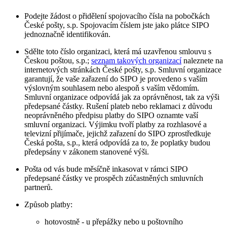
Podejte žádost o přidělení spojovacího čísla na pobočkách
České pošty, s.p. Spojovacím číslem jste jako plátce SIPO
jednoznačně identifikován.
Sdělte toto číslo organizaci, která má uzavřenou smlouvu s
Českou poštou, s.p.;
seznam takových organizací
naleznete na
internetových stránkách České pošty, s.p. Smluvní organizace
garantují, že vaše zařazení do SIPO je provedeno s vaším
výslovným souhlasem nebo alespoň s vaším vědomím.
Smluvní organizace odpovídá jak za oprávněnost, tak za výši
předepsané částky. Rušení plateb nebo reklamaci z důvodu
neoprávněného předpisu platby do SIPO oznamte vaší
smluvní organizaci. Výjimku tvoří platby za rozhlasové a
televizní přijímače, jejichž zařazení do SIPO zprostředkuje
Česká pošta, s.p., která odpovídá za to, že poplatky budou
předepsány v zákonem stanovené výši.
Pošta od vás bude měsíčně inkasovat v rámci SIPO
předepsané částky ve prospěch zúčastněných smluvních
partnerů.
Způsob platby:
hotovostně - u přepážky nebo u poštovního