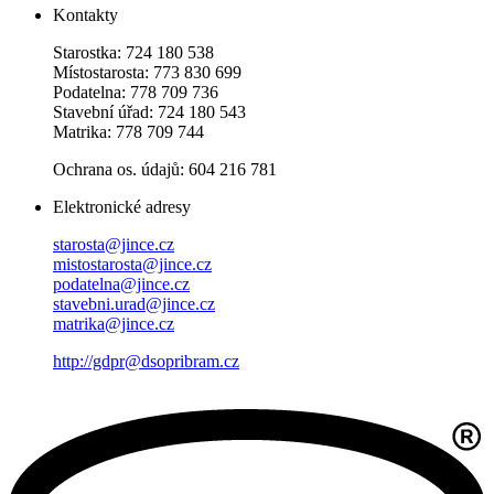
Kontakty
Starostka: 724 180 538
Místostarosta: 773 830 699
Podatelna: 778 709 736
Stavební úřad: 724 180 543
Matrika: 778 709 744
Ochrana os. údajů: 604 216 781
Elektronické adresy
starosta@jince.cz
mistostarosta@jince.cz
podatelna@jince.cz
stavebni.urad@jince.cz
matrika@jince.cz
http://gdpr@dsopribram.cz