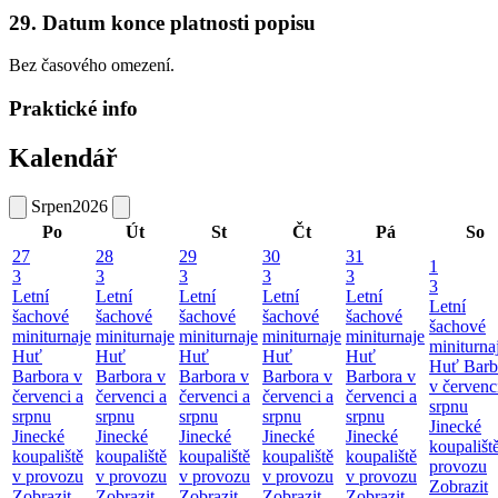
29. Datum konce platnosti popisu
Bez časového omezení.
Praktické info
Kalendář
Srpen
2026
Po
Út
St
Čt
Pá
So
27
28
29
30
31
1
3
3
3
3
3
3
Letní
Letní
Letní
Letní
Letní
Letní
šachové
šachové
šachové
šachové
šachové
šachové
miniturnaje
miniturnaje
miniturnaje
miniturnaje
miniturnaje
miniturna
Huť
Huť
Huť
Huť
Huť
Huť Barb
Barbora v
Barbora v
Barbora v
Barbora v
Barbora v
v červenc
červenci a
červenci a
červenci a
červenci a
červenci a
srpnu
srpnu
srpnu
srpnu
srpnu
srpnu
Jinecké
Jinecké
Jinecké
Jinecké
Jinecké
Jinecké
koupališt
koupaliště
koupaliště
koupaliště
koupaliště
koupaliště
provozu
v provozu
v provozu
v provozu
v provozu
v provozu
Zobrazit
Zobrazit
Zobrazit
Zobrazit
Zobrazit
Zobrazit