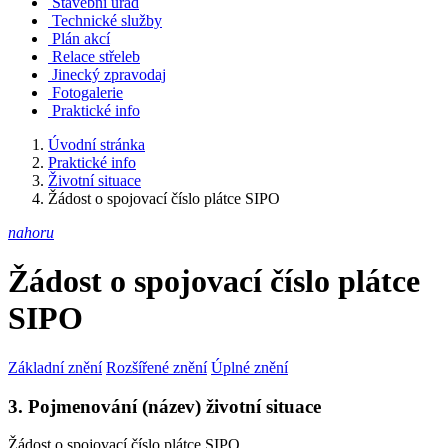
Stavební úřad
Technické služby
Plán akcí
Relace střeleb
Jinecký zpravodaj
Fotogalerie
Praktické info
Úvodní stránka
Praktické info
Životní situace
Žádost o spojovací číslo plátce SIPO
nahoru
Žádost o spojovací číslo plátce
SIPO
Základní znění
Rozšířené znění
Úplné znění
3. Pojmenování (název) životní situace
Žádost o spojovací číslo plátce SIPO