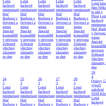
Letní
Letní
Letní
Letní
Letní
Letní kino
šachové
šachové
šachové
šachové
šachové
film Něk
miniturnaje
miniturnaje
miniturnaje
miniturnaje
miniturnaje
to rád v
Huť
Huť
Huť
Huť
Huť
Plzni
Let
Barbora v
Barbora v
Barbora v
Barbora v
Barbora v
šachové
červenci a
červenci a
červenci a
červenci a
červenci a
miniturna
srpnu
srpnu
srpnu
srpnu
srpnu
Huť Barb
Jinecké
Jinecké
Jinecké
Jinecké
Jinecké
v červenc
koupaliště
koupaliště
koupaliště
koupaliště
koupaliště
srpnu
v provozu
v provozu
v provozu
v provozu
v provozu
Jinecké
Zobrazit
Zobrazit
Zobrazit
Zobrazit
Zobrazit
koupališt
všechny
všechny
všechny
všechny
všechny
provozu
záznamy
záznamy
záznamy
záznamy
záznamy
Zobrazit
ze dne
ze dne
ze dne
ze dne
ze dne
všechny
záznamy 
dne
29
4
24
25
26
27
28
Oslavy 1
3
3
3
3
3
výročí
Letní
Letní
Letní
Letní
Letní
založení
šachové
šachové
šachové
šachové
šachové
SDH Kře
miniturnaje
miniturnaje
miniturnaje
miniturnaje
miniturnaje
Letní
Huť
Huť
Huť
Huť
Huť
šachové
Barbora v
Barbora v
Barbora v
Barbora v
Barbora v