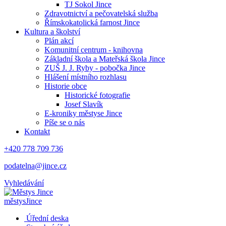
TJ Sokol Jince
Zdravotnictví a pečovatelská služba
Římskokatolická farnost Jince
Kultura a školství
Plán akcí
Komunitní centrum - knihovna
Základní škola a Mateřská škola Jince
ZUŠ J. J. Ryby - pobočka Jince
Hlášení místního rozhlasu
Historie obce
Historické fotografie
Josef Slavík
E-kroniky městyse Jince
Píše se o nás
Kontakt
+420 778 709 736
podatelna@jince.cz
Vyhledávání
městys
Jince
Úřední deska