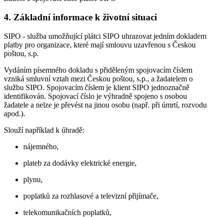
4. Základní informace k životní situaci
SIPO - služba umožňující plátci SIPO uhrazovat jedním dokladem
platby pro organizace, které mají smlouvu uzavřenou s Českou
poštou, s.p.
Vydáním písemného dokladu s přiděleným spojovacím číslem
vzniká smluvní vztah mezi Českou poštou, s.p., a žadatelem o
službu SIPO. Spojovacím číslem je klient SIPO jednoznačně
identifikován. Spojovací číslo je výhradně spojeno s osobou
žadatele a nelze je převést na jinou osobu (např. při úmrtí, rozvodu
apod.).
Slouží například k úhradě:
nájemného,
plateb za dodávky elektrické energie,
plynu,
poplatků za rozhlasové a televizní přijímače,
telekomunikačních poplatků,