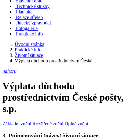
Stavební úřad
Technické služby
Plán akcí
Relace střeleb
Jinecký zpravodaj
Fotogalerie
Praktické info
Úvodní stránka
Praktické info
Životní situace
Výplata důchodu prostřednictvím České...
nahoru
Výplata důchodu
prostřednictvím České pošty,
s.p.
Základní znění
Rozšířené znění
Úplné znění
3. Pojmenování (název) životní situace