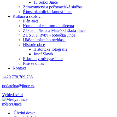
TJ Sokol Jince
Zdravotnictví a pečovatelská služba
Římskokatolická farnost Jince
Kultura a školství
Plán akcí
Komunitní centrum - knihovna
Základní škola a Mateřská škola Jince
ZUŠ J. J. Ryby - pobočka Jince
Hlášení místního rozhlasu
Historie obce
Historické fotografie
Josef Slavík
E-kroniky městyse Jince
Píše se o nás
Kontakt
+420 778 709 736
podatelna@jince.cz
Vyhledávání
městys
Jince
Úřední deska