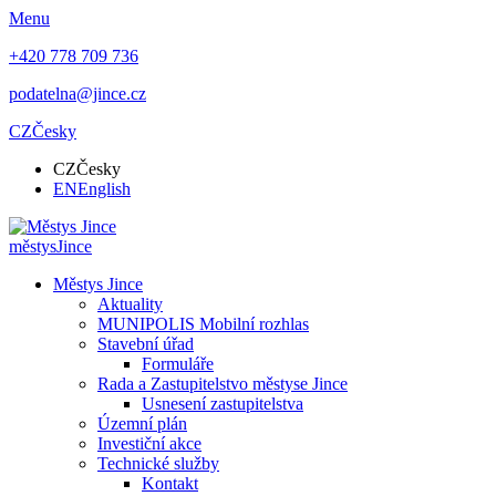
Menu
+420 778 709 736
podatelna@jince.cz
CZ
Česky
CZ
Česky
EN
English
městys
Jince
Městys Jince
Aktuality
MUNIPOLIS Mobilní rozhlas
Stavební úřad
Formuláře
Rada a Zastupitelstvo městyse Jince
Usnesení zastupitelstva
Územní plán
Investiční akce
Technické služby
Kontakt