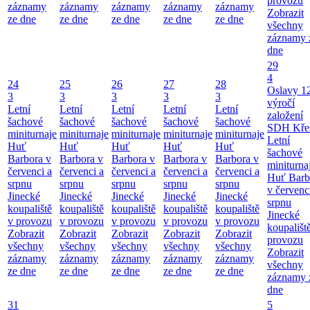
provozu
záznamy
záznamy
záznamy
záznamy
záznamy
Zobrazit
ze dne
ze dne
ze dne
ze dne
ze dne
všechny
záznamy 
dne
29
4
24
25
26
27
28
Oslavy 1
3
3
3
3
3
výročí
Letní
Letní
Letní
Letní
Letní
založení
šachové
šachové
šachové
šachové
šachové
SDH Kře
miniturnaje
miniturnaje
miniturnaje
miniturnaje
miniturnaje
Letní
Huť
Huť
Huť
Huť
Huť
šachové
Barbora v
Barbora v
Barbora v
Barbora v
Barbora v
miniturna
červenci a
červenci a
červenci a
červenci a
červenci a
Huť Barb
srpnu
srpnu
srpnu
srpnu
srpnu
v červenc
Jinecké
Jinecké
Jinecké
Jinecké
Jinecké
srpnu
koupaliště
koupaliště
koupaliště
koupaliště
koupaliště
Jinecké
v provozu
v provozu
v provozu
v provozu
v provozu
koupališt
Zobrazit
Zobrazit
Zobrazit
Zobrazit
Zobrazit
provozu
všechny
všechny
všechny
všechny
všechny
Zobrazit
záznamy
záznamy
záznamy
záznamy
záznamy
všechny
ze dne
ze dne
ze dne
ze dne
ze dne
záznamy 
dne
31
5