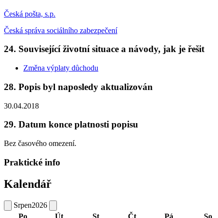
Česká pošta, s.p.
Česká správa sociálního zabezpečení
24. Související životní situace a návody, jak je řešit
Změna výplaty důchodu
28. Popis byl naposledy aktualizován
30.04.2018
29. Datum konce platnosti popisu
Bez časového omezení.
Praktické info
Kalendář
Srpen
2026
Po
Út
St
Čt
Pá
So