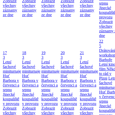
Zobrazit
Zobrazit
Zobrazit
Zobrazit
Zobrazit
srpnu
všechny
všechny
všechny
všechny
všechny
Jinecké
záznamy
záznamy
záznamy
záznamy
záznamy
koupališt
ze dne
ze dne
ze dne
ze dne
ze dne
provozu
Zobrazit
všechny
záznamy 
dne
22
5
Drátování
17
18
19
20
21
workshop
3
3
3
3
3
Barboře
Letní
Letní
Letní
Letní
Letní
Letní kino
šachové
šachové
šachové
šachové
šachové
film Něk
miniturnaje
miniturnaje
miniturnaje
miniturnaje
miniturnaje
to rád v
Huť
Huť
Huť
Huť
Huť
Plzni
Let
Barbora v
Barbora v
Barbora v
Barbora v
Barbora v
šachové
červenci a
červenci a
červenci a
červenci a
červenci a
miniturna
srpnu
srpnu
srpnu
srpnu
srpnu
Huť Barb
Jinecké
Jinecké
Jinecké
Jinecké
Jinecké
v červenc
koupaliště
koupaliště
koupaliště
koupaliště
koupaliště
srpnu
v provozu
v provozu
v provozu
v provozu
v provozu
Jinecké
Zobrazit
Zobrazit
Zobrazit
Zobrazit
Zobrazit
koupališt
všechny
všechny
všechny
všechny
všechny