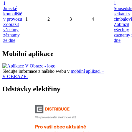
1
1
Jinecké
Sousedsk
koupaliště
setkání s
v provozu
1
2
3
4
cimbálov
Zobrazit
Zobrazit
všechny
všechny
záznamy
záznamy 
ze dne
dne
Mobilní aplikace
Sledujte informace z našeho webu v
mobilní aplikaci –
V OBRAZE.
Odstávky elektřiny