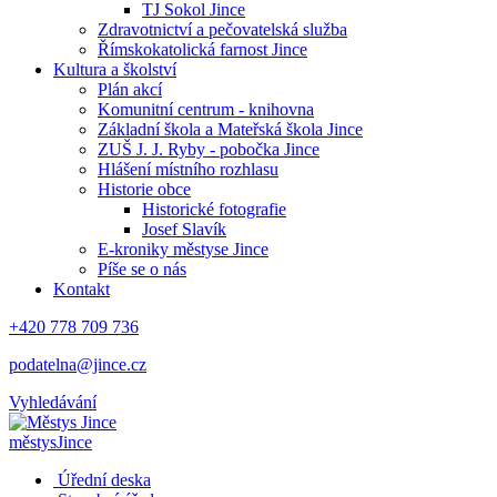
TJ Sokol Jince
Zdravotnictví a pečovatelská služba
Římskokatolická farnost Jince
Kultura a školství
Plán akcí
Komunitní centrum - knihovna
Základní škola a Mateřská škola Jince
ZUŠ J. J. Ryby - pobočka Jince
Hlášení místního rozhlasu
Historie obce
Historické fotografie
Josef Slavík
E-kroniky městyse Jince
Píše se o nás
Kontakt
+420 778 709 736
podatelna@jince.cz
Vyhledávání
městys
Jince
Úřední deska