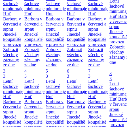
Letní
šachové
šachové
šachové
šachové
šachové
šachové
miniturnaje
miniturnaje
miniturnaje
miniturnaje
miniturnaje
miniturna
Huť
Huť
Huť
Huť
Huť
Huť Barb
Barbora v
Barbora v
Barbora v
Barbora v
Barbora v
v červenc
červenci a
červenci a
červenci a
červenci a
červenci a
srpnu
srpnu
srpnu
srpnu
srpnu
srpnu
Jinecké
Jinecké
Jinecké
Jinecké
Jinecké
Jinecké
koupališt
koupaliště
koupaliště
koupaliště
koupaliště
koupaliště
provozu
v provozu
v provozu
v provozu
v provozu
v provozu
Zobrazit
Zobrazit
Zobrazit
Zobrazit
Zobrazit
Zobrazit
všechny
všechny
všechny
všechny
všechny
všechny
záznamy 
záznamy
záznamy
záznamy
záznamy
záznamy
dne
ze dne
ze dne
ze dne
ze dne
ze dne
3
4
5
6
7
8
3
3
3
3
3
3
Letní
Letní
Letní
Letní
Letní
Letní
šachové
šachové
šachové
šachové
šachové
šachové
miniturnaje
miniturnaje
miniturnaje
miniturnaje
miniturnaje
miniturna
Huť
Huť
Huť
Huť
Huť
Huť Barb
Barbora v
Barbora v
Barbora v
Barbora v
Barbora v
v červenc
červenci a
červenci a
červenci a
červenci a
červenci a
srpnu
srpnu
srpnu
srpnu
srpnu
srpnu
Jinecké
Jinecké
Jinecké
Jinecké
Jinecké
Jinecké
koupališt
koupaliště
koupaliště
koupaliště
koupaliště
koupaliště
provozu