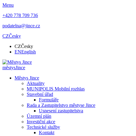
Menu
+420 778 709 736
podatelna@jince.cz
CZ
Česky
CZ
Česky
EN
English
městys
Jince
Městys Jince
Aktuality
MUNIPOLIS Mobilní rozhlas
Stavební úřad
Formuláře
Rada a Zastupitelstvo městyse Jince
Usnesení zastupitelstva
Územní plán
Investiční akce
Technické služby
Kontakt