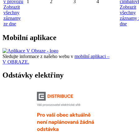
v provozu
1
2
3
4
cimbálov
Zobrazit
Zobrazit
všechny
všechny
záznamy
záznamy 
ze dne
dne
Mobilní aplikace
Sledujte informace z našeho webu v
mobilní aplikaci –
V OBRAZE.
Odstávky elektřiny