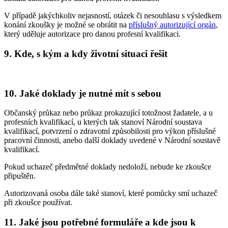
V případě jakýchkoliv nejasností, otázek či nesouhlasu s výsledkem
konání zkoušky je možné se obrátit na
příslušný autorizující orgán
,
který uděluje autorizace pro danou profesní kvalifikaci.
9. Kde, s kým a kdy životní situaci řešit
10. Jaké doklady je nutné mít s sebou
Občanský průkaz nebo průkaz prokazující totožnost žadatele, a u
profesních kvalifikací, u kterých tak stanoví Národní soustava
kvalifikací, potvrzení o zdravotní způsobilosti pro výkon příslušné
pracovní činnosti, anebo další doklady uvedené v Národní soustavě
kvalifikací.
Pokud uchazeč předmětné doklady nedoloží, nebude ke zkoušce
připuštěn.
Autorizovaná osoba dále také stanoví, které pomůcky smí uchazeč
při zkoušce používat.
11. Jaké jsou potřebné formuláře a kde jsou k