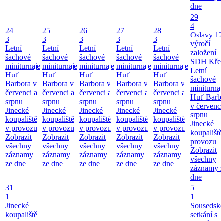
dne
29
4
24
25
26
27
28
Oslavy 1
3
3
3
3
3
výročí
Letní
Letní
Letní
Letní
Letní
založení
šachové
šachové
šachové
šachové
šachové
SDH Kře
miniturnaje
miniturnaje
miniturnaje
miniturnaje
miniturnaje
Letní
Huť
Huť
Huť
Huť
Huť
šachové
Barbora v
Barbora v
Barbora v
Barbora v
Barbora v
miniturna
červenci a
červenci a
červenci a
červenci a
červenci a
Huť Barb
srpnu
srpnu
srpnu
srpnu
srpnu
v červenc
Jinecké
Jinecké
Jinecké
Jinecké
Jinecké
srpnu
koupaliště
koupaliště
koupaliště
koupaliště
koupaliště
Jinecké
v provozu
v provozu
v provozu
v provozu
v provozu
koupališt
Zobrazit
Zobrazit
Zobrazit
Zobrazit
Zobrazit
provozu
všechny
všechny
všechny
všechny
všechny
Zobrazit
záznamy
záznamy
záznamy
záznamy
záznamy
všechny
ze dne
ze dne
ze dne
ze dne
ze dne
záznamy 
dne
31
5
1
1
Jinecké
Sousedsk
koupaliště
setkání s