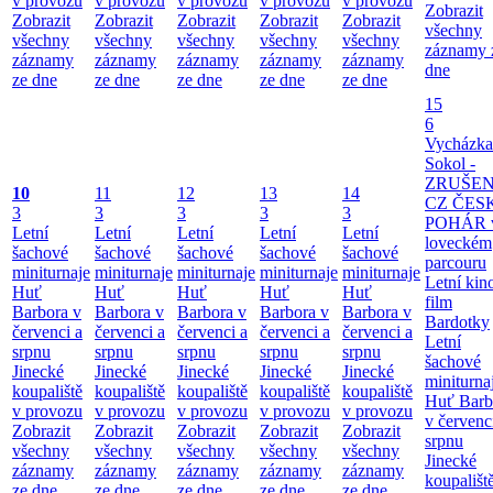
v provozu
v provozu
v provozu
v provozu
v provozu
Zobrazit
Zobrazit
Zobrazit
Zobrazit
Zobrazit
Zobrazit
všechny
všechny
všechny
všechny
všechny
všechny
záznamy 
záznamy
záznamy
záznamy
záznamy
záznamy
dne
ze dne
ze dne
ze dne
ze dne
ze dne
15
6
Vycházka
Sokol -
ZRUŠE
10
11
12
13
14
CZ ČES
3
3
3
3
3
POHÁR 
Letní
Letní
Letní
Letní
Letní
loveckém
šachové
šachové
šachové
šachové
šachové
parcouru
miniturnaje
miniturnaje
miniturnaje
miniturnaje
miniturnaje
Letní kino
Huť
Huť
Huť
Huť
Huť
film
Barbora v
Barbora v
Barbora v
Barbora v
Barbora v
Bardotky
červenci a
červenci a
červenci a
červenci a
červenci a
Letní
srpnu
srpnu
srpnu
srpnu
srpnu
šachové
Jinecké
Jinecké
Jinecké
Jinecké
Jinecké
miniturna
koupaliště
koupaliště
koupaliště
koupaliště
koupaliště
Huť Barb
v provozu
v provozu
v provozu
v provozu
v provozu
v červenc
Zobrazit
Zobrazit
Zobrazit
Zobrazit
Zobrazit
srpnu
všechny
všechny
všechny
všechny
všechny
Jinecké
záznamy
záznamy
záznamy
záznamy
záznamy
koupališt
ze dne
ze dne
ze dne
ze dne
ze dne