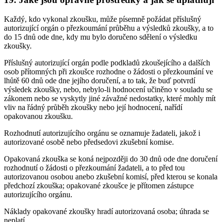
Každý, kdo vykonal zkoušku, může písemně požádat příslušný
autorizující orgán o přezkoumání průběhu a výsledků zkoušky, a to
do 15 dnů ode dne, kdy mu bylo doručeno sdělení o výsledku
zkoušky.
Příslušný autorizující orgán podle podkladů zkoušejícího a dalších
osob přítomných při zkoušce rozhodne o žádosti o přezkoumání ve
lhůtě 60 dnů ode dne jejího doručení, a to tak, že buď potvrdí
výsledek zkoušky, nebo, nebylo-li hodnocení učiněno v souladu se
zákonem nebo se vyskytly jiné závažné nedostatky, které mohly mít
vliv na řádný průběh zkoušky nebo její hodnocení, nařídí
opakovanou zkoušku.
Rozhodnutí autorizujícího orgánu se oznamuje žadateli, jakož i
autorizované osobě nebo předsedovi zkušební komise.
Opakovaná zkouška se koná nejpozději do 30 dnů ode dne doručení
rozhodnutí o žádosti o přezkoumání žadateli, a to před tou
autorizovanou osobou anebo zkušební komisí, před kterou se konala
předchozí zkouška; opakované zkoušce je přítomen zástupce
autorizujícího orgánu.
Náklady opakované zkoušky hradí autorizovaná osoba; úhrada se
neplatí.