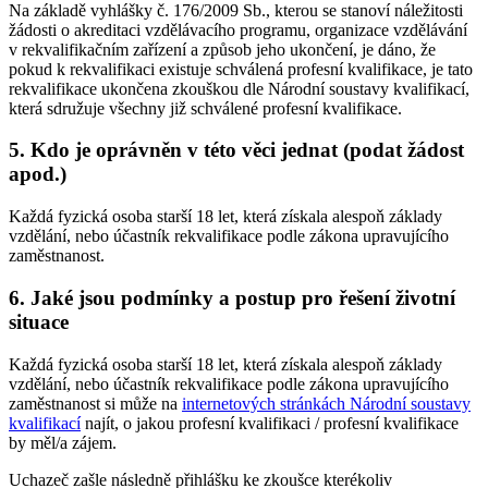
Na základě vyhlášky č. 176/2009 Sb., kterou se stanoví náležitosti
žádosti o akreditaci vzdělávacího programu, organizace vzdělávání
v rekvalifikačním zařízení a způsob jeho ukončení, je dáno, že
pokud k rekvalifikaci existuje schválená profesní kvalifikace, je tato
rekvalifikace ukončena zkouškou dle Národní soustavy kvalifikací,
která sdružuje všechny již schválené profesní kvalifikace.
5. Kdo je oprávněn v této věci jednat (podat žádost
apod.)
Každá fyzická osoba starší 18 let, která získala alespoň základy
vzdělání, nebo účastník rekvalifikace podle zákona upravujícího
zaměstnanost.
6. Jaké jsou podmínky a postup pro řešení životní
situace
Každá fyzická osoba starší 18 let, která získala alespoň základy
vzdělání, nebo účastník rekvalifikace podle zákona upravujícího
zaměstnanost si může na
internetových stránkách Národní soustavy
kvalifikací
najít, o jakou profesní kvalifikaci / profesní kvalifikace
by měl/a zájem.
Uchazeč zašle následně přihlášku ke zkoušce kterékoliv