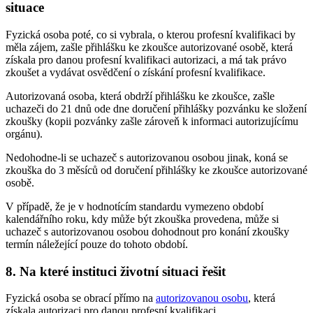
situace
Fyzická osoba poté, co si vybrala, o kterou profesní kvalifikaci by
měla zájem, zašle přihlášku ke zkoušce autorizované osobě, která
získala pro danou profesní kvalifikaci autorizaci, a má tak právo
zkoušet a vydávat osvědčení o získání profesní kvalifikace.
Autorizovaná osoba, která obdrží přihlášku ke zkoušce, zašle
uchazeči do 21 dnů ode dne doručení přihlášky pozvánku ke složení
zkoušky (kopii pozvánky zašle zároveň k informaci autorizujícímu
orgánu).
Nedohodne-li se uchazeč s autorizovanou osobou jinak, koná se
zkouška do 3 měsíců od doručení přihlášky ke zkoušce autorizované
osobě.
V případě, že je v hodnotícím standardu vymezeno období
kalendářního roku, kdy může být zkouška provedena, může si
uchazeč s autorizovanou osobou dohodnout pro konání zkoušky
termín náležející pouze do tohoto období.
8. Na které instituci životní situaci řešit
Fyzická osoba se obrací přímo na
autorizovanou osobu
, která
získala autorizaci pro danou profesní kvalifikaci.