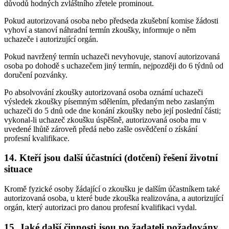
důvodů hodných zvláštního zřetele prominout.
Pokud autorizovaná osoba nebo předseda zkušební komise žádosti
vyhoví a stanoví náhradní termín zkoušky, informuje o něm
uchazeče i autorizující orgán.
Pokud navržený termín uchazeči nevyhovuje, stanoví autorizovaná
osoba po dohodě s uchazečem jiný termín, nejpozději do 6 týdnů od
doručení pozvánky.
Po absolvování zkoušky autorizovaná osoba oznámí uchazeči
výsledek zkoušky písemným sdělením, předaným nebo zaslaným
uchazeči do 5 dnů ode dne konání zkoušky nebo její poslední části;
vykonal-li uchazeč zkoušku úspěšně, autorizovaná osoba mu v
uvedené lhůtě zároveň předá nebo zašle osvědčení o získání
profesní kvalifikace.
14. Kteří jsou další účastníci (dotčení) řešení životní
situace
Kromě fyzické osoby žádající o zkoušku je dalším účastníkem také
autorizovaná osoba, u které bude zkouška realizována, a autorizující
orgán, který autorizaci pro danou profesní kvalifikaci vydal.
15. Jaké další činnosti jsou po žadateli požadovány