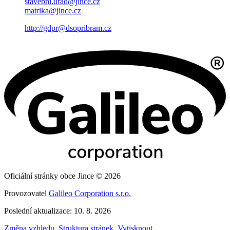
stavebni.urad@jince.cz
matrika@jince.cz
http://gdpr@dsopribram.cz
Oficiální stránky obce Jince © 2026
Provozovatel
Galileo Corporation s.r.o.
Poslední aktualizace: 10. 8. 2026
Změna vzhledu
,
Struktura stránek
,
Vytisknout