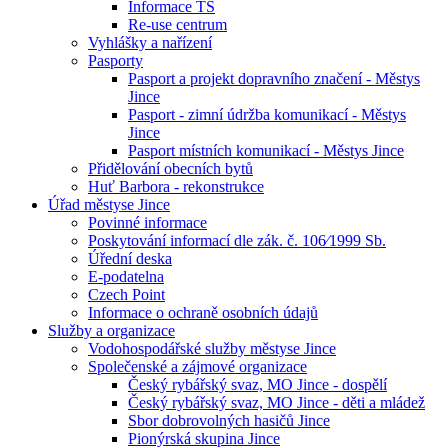
Informace TS
Re-use centrum
Vyhlášky a nařízení
Pasporty
Pasport a projekt dopravního značení - Městys
Jince
Pasport - zimní údržba komunikací - Městys
Jince
Pasport místních komunikací - Městys Jince
Přidělování obecních bytů
Huť Barbora - rekonstrukce
Úřad městyse Jince
Povinné informace
Poskytování informací dle zák. č. 106⁄1999 Sb.
Úřední deska
E-podatelna
Czech Point
Informace o ochraně osobních údajů
Služby a organizace
Vodohospodářské služby městyse Jince
Společenské a zájmové organizace
Český rybářský svaz, MO Jince - dospělí
Český rybářský svaz, MO Jince - děti a mládež
Sbor dobrovolných hasičů Jince
Pionýrská skupina Jince