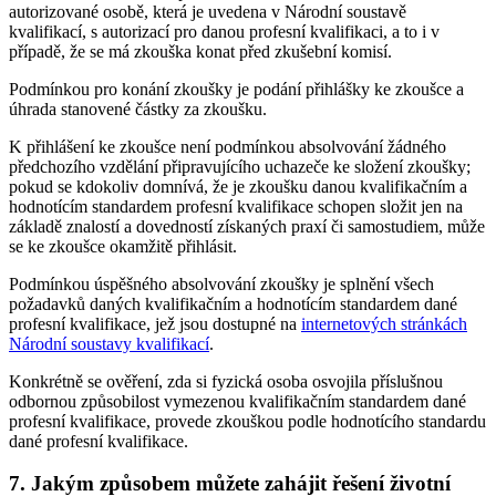
autorizované osobě, která je uvedena v Národní soustavě
kvalifikací, s autorizací pro danou profesní kvalifikaci, a to i v
případě, že se má zkouška konat před zkušební komisí.
Podmínkou pro konání zkoušky je podání přihlášky ke zkoušce a
úhrada stanovené částky za zkoušku.
K přihlášení ke zkoušce není podmínkou absolvování žádného
předchozího vzdělání připravujícího uchazeče ke složení zkoušky;
pokud se kdokoliv domnívá, že je zkoušku danou kvalifikačním a
hodnotícím standardem profesní kvalifikace schopen složit jen na
základě znalostí a dovedností získaných praxí či samostudiem, může
se ke zkoušce okamžitě přihlásit.
Podmínkou úspěšného absolvování zkoušky je splnění všech
požadavků daných kvalifikačním a hodnotícím standardem dané
profesní kvalifikace, jež jsou dostupné na
internetových stránkách
Národní soustavy kvalifikací
.
Konkrétně se ověření, zda si fyzická osoba osvojila příslušnou
odbornou způsobilost vymezenou kvalifikačním standardem dané
profesní kvalifikace, provede zkouškou podle hodnotícího standardu
dané profesní kvalifikace.
7. Jakým způsobem můžete zahájit řešení životní