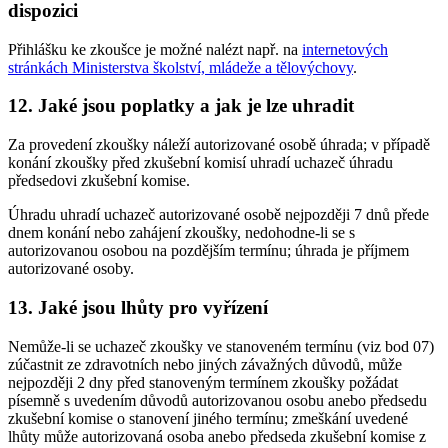
dispozici
Přihlášku ke zkoušce je možné nalézt např. na
internetových
stránkách Ministerstva školství, mládeže a tělovýchovy
.
12. Jaké jsou poplatky a jak je lze uhradit
Za provedení zkoušky náleží autorizované osobě úhrada; v případě
konání zkoušky před zkušební komisí uhradí uchazeč úhradu
předsedovi zkušební komise.
Úhradu uhradí uchazeč autorizované osobě nejpozději 7 dnů přede
dnem konání nebo zahájení zkoušky, nedohodne-li se s
autorizovanou osobou na pozdějším termínu; úhrada je příjmem
autorizované osoby.
13. Jaké jsou lhůty pro vyřízení
Nemůže-li se uchazeč zkoušky ve stanoveném termínu (viz bod 07)
zúčastnit ze zdravotních nebo jiných závažných důvodů, může
nejpozději 2 dny před stanoveným termínem zkoušky požádat
písemně s uvedením důvodů autorizovanou osobu anebo předsedu
zkušební komise o stanovení jiného termínu; zmeškání uvedené
lhůty může autorizovaná osoba anebo předseda zkušební komise z