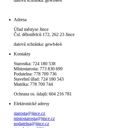
datová schránka: gewb4e4
Adresa
Úřad městyse Jince
Čsl. dělostřelců 172, 262 23 Jince
datová schránka: gewb4e4
Kontakty
Starostka: 724 180 538
Místostarosta: 773 830 699
Podatelna: 778 709 736
Stavební úřad: 724 180 543
Matrika: 778 709 744
Ochrana os. údajů: 604 216 781
Elektronické adresy
starosta@jince.cz
mistostarosta@jince.cz
podatelna@jince.cz