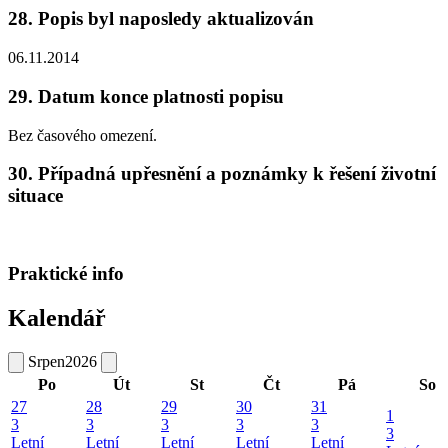
28. Popis byl naposledy aktualizován
06.11.2014
29. Datum konce platnosti popisu
Bez časového omezení.
30. Případná upřesnění a poznámky k řešení životní
situace
Praktické info
Kalendář
Srpen
2026
Po
Út
St
Čt
Pá
So
27
28
29
30
31
1
3
3
3
3
3
3
Letní
Letní
Letní
Letní
Letní