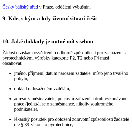
Český báňský úřad
v Praze, oddělení výbušnin.
9. Kde, s kým a kdy životní situaci řešit
10. Jaké doklady je nutné mít s sebou
Žádost o získání osvědčení o odborné způsobilosti pro zacházení s
pyrotechnickými výrobky kategorie P2, T2 nebo F4 musí
obsahovat:
jméno, příjmení, datum narození žadatele, místo jeho trvalého
pobytu,
doklad o dosaženém vzdělání,
adresu zaměstnavatele, pracovní zařazení a druh vykonávané
práce (jedná-li se o zaměstnance, nikoliv soukromého
podnikatele),
lékařský posudek pro doložení zdravotní způsobilosti žadatele
dle § 39 zákona o pyrotechnice,