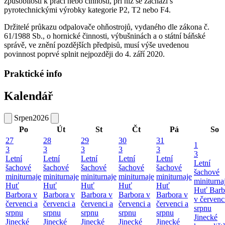
způsobilosti k práci nebo činnosti, při níž se zachází s
pyrotechnickými výrobky kategorie P2, T2 nebo F4.
Držitelé průkazu odpalovače ohňostrojů, vydaného dle zákona č.
61/1988 Sb., o hornické činnosti, výbušninách a o státní báňské
správě, ve znění pozdějších předpisů, musí výše uvedenou
povinnost poprvé splnit nejpozději do 4. září 2020.
Praktické info
Kalendář
Srpen
2026
Po
Út
St
Čt
Pá
So
27
28
29
30
31
1
3
3
3
3
3
3
Letní
Letní
Letní
Letní
Letní
Letní
šachové
šachové
šachové
šachové
šachové
šachové
miniturnaje
miniturnaje
miniturnaje
miniturnaje
miniturnaje
miniturna
Huť
Huť
Huť
Huť
Huť
Huť Barb
Barbora v
Barbora v
Barbora v
Barbora v
Barbora v
v červenc
červenci a
červenci a
červenci a
červenci a
červenci a
srpnu
srpnu
srpnu
srpnu
srpnu
srpnu
Jinecké
Jinecké
Jinecké
Jinecké
Jinecké
Jinecké