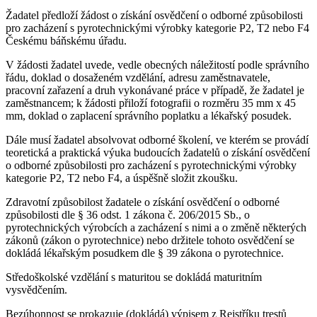
Žadatel předloží žádost o získání osvědčení o odborné způsobilosti
pro zacházení s pyrotechnickými výrobky kategorie P2, T2 nebo F4
Českému báňskému úřadu.
V žádosti žadatel uvede, vedle obecných náležitostí podle správního
řádu, doklad o dosaženém vzdělání, adresu zaměstnavatele,
pracovní zařazení a druh vykonávané práce v případě, že žadatel je
zaměstnancem; k žádosti přiloží fotografii o rozměru 35 mm x 45
mm, doklad o zaplacení správního poplatku a lékařský posudek.
Dále musí žadatel absolvovat odborné školení, ve kterém se provádí
teoretická a praktická výuka budoucích žadatelů o získání osvědčení
o odborné způsobilosti pro zacházení s pyrotechnickými výrobky
kategorie P2, T2 nebo F4, a úspěšně složit zkoušku.
Zdravotní způsobilost žadatele o získání osvědčení o odborné
způsobilosti dle § 36 odst. 1 zákona č. 206/2015 Sb., o
pyrotechnických výrobcích a zacházení s nimi a o změně některých
zákonů (zákon o pyrotechnice) nebo držitele tohoto osvědčení se
dokládá lékařským posudkem dle § 39 zákona o pyrotechnice.
Středoškolské vzdělání s maturitou se dokládá maturitním
vysvědčením.
Bezúhonnost se prokazuje (dokládá) výpisem z Rejstříku trestů