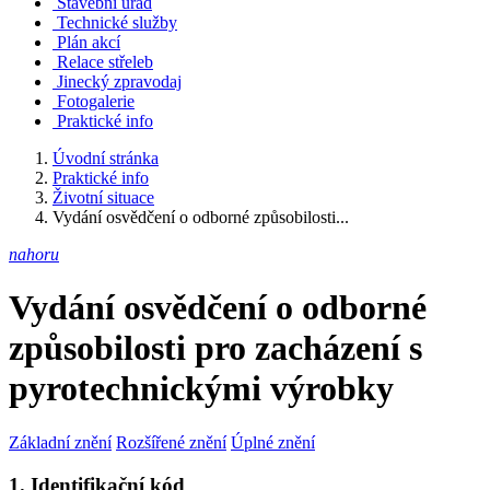
Stavební úřad
Technické služby
Plán akcí
Relace střeleb
Jinecký zpravodaj
Fotogalerie
Praktické info
Úvodní stránka
Praktické info
Životní situace
Vydání osvědčení o odborné způsobilosti...
nahoru
Vydání osvědčení o odborné
způsobilosti pro zacházení s
pyrotechnickými výrobky
Základní znění
Rozšířené znění
Úplné znění
1. Identifikační kód