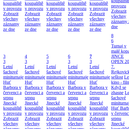
koupališt
koupaliště
koupaliště
koupaliště
koupaliště
koupaliště
provozu
v provozu
v provozu
v provozu
v provozu
v provozu
Zobrazit
Zobrazit
Zobrazit
Zobrazit
Zobrazit
Zobrazit
všechny
všechny
všechny
všechny
všechny
všechny
záznamy 
záznamy
záznamy
záznamy
záznamy
záznamy
dne
ze dne
ze dne
ze dne
ze dne
ze dne
8
6
Turnaj v
malé kop
3
4
5
6
7
JINCE
3
3
3
3
3
OPEN 20
Letní
Letní
Letní
Letní
Letní
7.
šachové
šachové
šachové
šachové
šachové
Rejkovic
miniturnaje
miniturnaje
miniturnaje
miniturnaje
miniturnaje
sešlost
Le
Huť
Huť
Huť
Huť
Huť
kino - fil
Barbora v
Barbora v
Barbora v
Barbora v
Barbora v
Když se
červenci a
červenci a
červenci a
červenci a
červenci a
zhasne
Le
srpnu
srpnu
srpnu
srpnu
srpnu
šachové
Jinecké
Jinecké
Jinecké
Jinecké
Jinecké
miniturna
koupaliště
koupaliště
koupaliště
koupaliště
koupaliště
Huť Barb
v provozu
v provozu
v provozu
v provozu
v provozu
v červenc
Zobrazit
Zobrazit
Zobrazit
Zobrazit
Zobrazit
srpnu
všechny
všechny
všechny
všechny
všechny
Jinecké
záznamy
záznamy
záznamy
záznamy
záznamy
koupališt