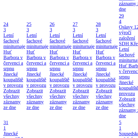
záznamy 
dne
29
4
24
25
26
27
28
Oslavy 1
3
3
3
3
3
výročí
Letní
Letní
Letní
Letní
Letní
založení
šachové
šachové
šachové
šachové
šachové
SDH Kře
miniturnaje
miniturnaje
miniturnaje
miniturnaje
miniturnaje
Letní
Huť
Huť
Huť
Huť
Huť
šachové
Barbora v
Barbora v
Barbora v
Barbora v
Barbora v
miniturna
červenci a
červenci a
červenci a
červenci a
červenci a
Huť Barb
srpnu
srpnu
srpnu
srpnu
srpnu
v červenc
Jinecké
Jinecké
Jinecké
Jinecké
Jinecké
srpnu
koupaliště
koupaliště
koupaliště
koupaliště
koupaliště
Jinecké
v provozu
v provozu
v provozu
v provozu
v provozu
koupališt
Zobrazit
Zobrazit
Zobrazit
Zobrazit
Zobrazit
provozu
všechny
všechny
všechny
všechny
všechny
Zobrazit
záznamy
záznamy
záznamy
záznamy
záznamy
všechny
ze dne
ze dne
ze dne
ze dne
ze dne
záznamy 
dne
31
5
1
1
Jinecké
Sousedsk