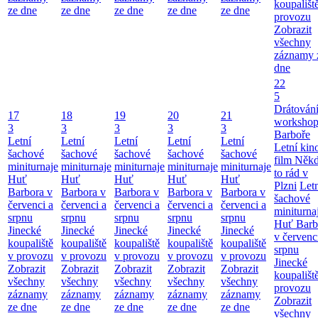
koupališt
ze dne
ze dne
ze dne
ze dne
ze dne
provozu
Zobrazit
všechny
záznamy 
dne
22
5
Drátování
17
18
19
20
21
workshop
3
3
3
3
3
Barboře
Letní
Letní
Letní
Letní
Letní
Letní kino
šachové
šachové
šachové
šachové
šachové
film Něk
miniturnaje
miniturnaje
miniturnaje
miniturnaje
miniturnaje
to rád v
Huť
Huť
Huť
Huť
Huť
Plzni
Let
Barbora v
Barbora v
Barbora v
Barbora v
Barbora v
šachové
červenci a
červenci a
červenci a
červenci a
červenci a
miniturna
srpnu
srpnu
srpnu
srpnu
srpnu
Huť Barb
Jinecké
Jinecké
Jinecké
Jinecké
Jinecké
v červenc
koupaliště
koupaliště
koupaliště
koupaliště
koupaliště
srpnu
v provozu
v provozu
v provozu
v provozu
v provozu
Jinecké
Zobrazit
Zobrazit
Zobrazit
Zobrazit
Zobrazit
koupališt
všechny
všechny
všechny
všechny
všechny
provozu
záznamy
záznamy
záznamy
záznamy
záznamy
Zobrazit
ze dne
ze dne
ze dne
ze dne
ze dne
všechny