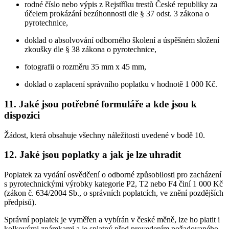
rodné číslo nebo výpis z Rejstříku trestů České republiky za
účelem prokázání bezúhonnosti dle § 37 odst. 3 zákona o
pyrotechnice,
doklad o absolvování odborného školení a úspěšném složení
zkoušky dle § 38 zákona o pyrotechnice,
fotografii o rozměru 35 mm x 45 mm,
doklad o zaplacení správního poplatku v hodnotě 1 000 Kč.
11. Jaké jsou potřebné formuláře a kde jsou k
dispozici
Žádost, která obsahuje všechny náležitosti uvedené v bodě 10.
12. Jaké jsou poplatky a jak je lze uhradit
Poplatek za vydání osvědčení o odborné způsobilosti pro zacházení
s pyrotechnickými výrobky kategorie P2, T2 nebo F4 činí 1 000 Kč
(zákon č. 634/2004 Sb., o správních poplatcích, ve znění pozdějších
předpisů).
Správní poplatek je vyměřen a vybírán v české měně, lze ho platit i
kolkovými známkami a je splatný před provedením požadovaného