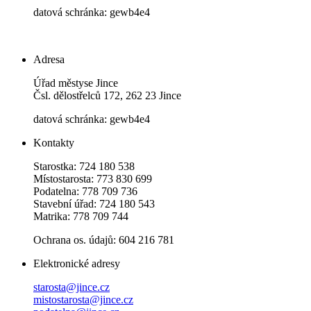
datová schránka: gewb4e4
Adresa
Úřad městyse Jince
Čsl. dělostřelců 172, 262 23 Jince
datová schránka: gewb4e4
Kontakty
Starostka: 724 180 538
Místostarosta: 773 830 699
Podatelna: 778 709 736
Stavební úřad: 724 180 543
Matrika: 778 709 744
Ochrana os. údajů: 604 216 781
Elektronické adresy
starosta@jince.cz
mistostarosta@jince.cz