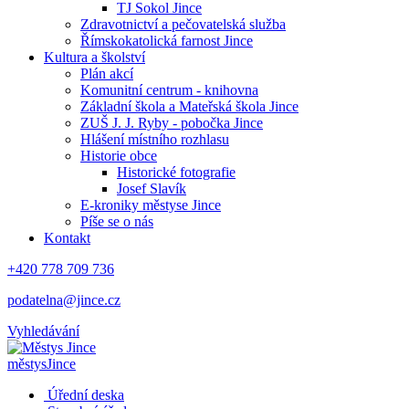
TJ Sokol Jince
Zdravotnictví a pečovatelská služba
Římskokatolická farnost Jince
Kultura a školství
Plán akcí
Komunitní centrum - knihovna
Základní škola a Mateřská škola Jince
ZUŠ J. J. Ryby - pobočka Jince
Hlášení místního rozhlasu
Historie obce
Historické fotografie
Josef Slavík
E-kroniky městyse Jince
Píše se o nás
Kontakt
+420 778 709 736
podatelna@jince.cz
Vyhledávání
městys
Jince
Úřední deska