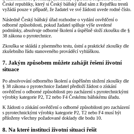
České republiky, který si Český báňský úřad sám z Rejstříku trestů
vyžádá pouze v případě, že žadatel ve své žádosti uvede rodné číslo.
Následně Český báňský úřad rozhodne o vydání osvědčení o
odborné způsobilosti, pokud žadatel splňuje výše uvedené
podmínky, absolvuje odborné školení a úspěšně složí zkoušku dle §
38 zákona o pyrotechnice.
Zkouška se skládá z písemného testu, ústní a praktické zkoušky dle
zkušebního řádu stanoveného prováděcí vyhláškou.
7. Jakým způsobem můžete zahájit řešení životní
situace
Po absolvování odborného školení a úspěšném složení zkoušky dle
§ 38 zákona o pyrotechnice žadatel předloží žádost o získání
osvědčení o odborné způsobilosti pro zacházení s pyrotechnickými
výrobky kategorie P2, T2 nebo F4 Českému báňskému úřadu.
K žádosti o získání osvědčení o odborné způsobilosti pro zacházení
s pyrotechnickými výrobky kategorie P2, T2 nebo F4 musí být
přiloženy všechny požadované doklady dle bodu 10.
8. Na které instituci životní situaci řešit