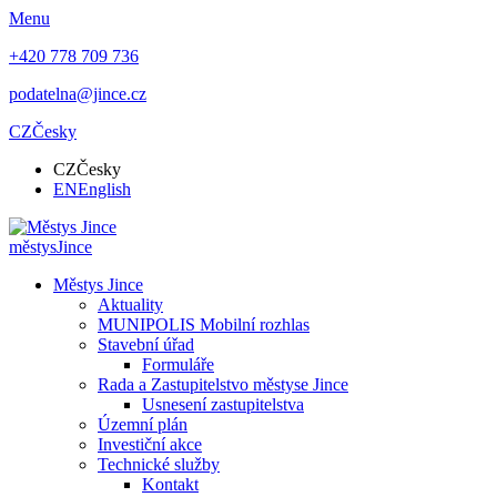
Menu
+420 778 709 736
podatelna@jince.cz
CZ
Česky
CZ
Česky
EN
English
městys
Jince
Městys Jince
Aktuality
MUNIPOLIS Mobilní rozhlas
Stavební úřad
Formuláře
Rada a Zastupitelstvo městyse Jince
Usnesení zastupitelstva
Územní plán
Investiční akce
Technické služby
Kontakt