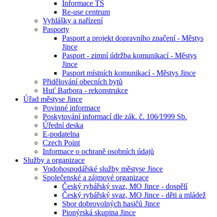
Informace TS
Re-use centrum
Vyhlášky a nařízení
Pasporty
Pasport a projekt dopravního značení - Městys
Jince
Pasport - zimní údržba komunikací - Městys
Jince
Pasport místních komunikací - Městys Jince
Přidělování obecních bytů
Huť Barbora - rekonstrukce
Úřad městyse Jince
Povinné informace
Poskytování informací dle zák. č. 106⁄1999 Sb.
Úřední deska
E-podatelna
Czech Point
Informace o ochraně osobních údajů
Služby a organizace
Vodohospodářské služby městyse Jince
Společenské a zájmové organizace
Český rybářský svaz, MO Jince - dospělí
Český rybářský svaz, MO Jince - děti a mládež
Sbor dobrovolných hasičů Jince
Pionýrská skupina Jince