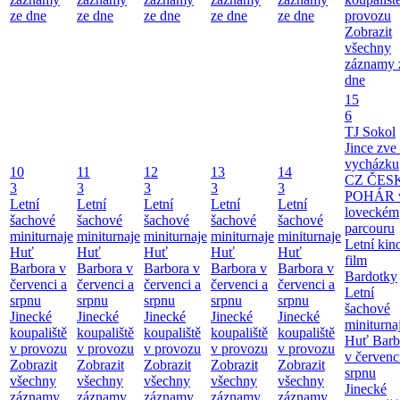
ze dne
ze dne
ze dne
ze dne
ze dne
provozu
Zobrazit
všechny
záznamy 
dne
15
6
TJ Sokol
Jince zve
vycházku
10
11
12
13
14
CZ ČES
3
3
3
3
3
POHÁR 
Letní
Letní
Letní
Letní
Letní
loveckém
šachové
šachové
šachové
šachové
šachové
parcouru
miniturnaje
miniturnaje
miniturnaje
miniturnaje
miniturnaje
Letní kino
Huť
Huť
Huť
Huť
Huť
film
Barbora v
Barbora v
Barbora v
Barbora v
Barbora v
Bardotky
červenci a
červenci a
červenci a
červenci a
červenci a
Letní
srpnu
srpnu
srpnu
srpnu
srpnu
šachové
Jinecké
Jinecké
Jinecké
Jinecké
Jinecké
miniturna
koupaliště
koupaliště
koupaliště
koupaliště
koupaliště
Huť Barb
v provozu
v provozu
v provozu
v provozu
v provozu
v červenc
Zobrazit
Zobrazit
Zobrazit
Zobrazit
Zobrazit
srpnu
všechny
všechny
všechny
všechny
všechny
Jinecké
záznamy
záznamy
záznamy
záznamy
záznamy