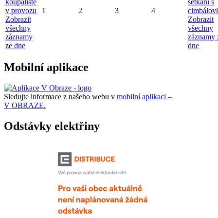
koupaliště
setkání s
v provozu
1
2
3
4
cimbálov
Zobrazit
Zobrazit
všechny
všechny
záznamy
záznamy 
ze dne
dne
Mobilní aplikace
Sledujte informace z našeho webu v
mobilní aplikaci –
V OBRAZE.
Odstávky elektřiny