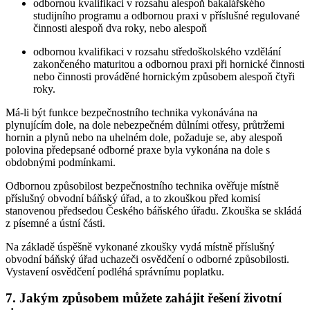
odbornou kvalifikaci v rozsahu alespoň bakalářského
studijního programu a odbornou praxi v příslušné regulované
činnosti alespoň dva roky, nebo alespoň
odbornou kvalifikaci v rozsahu středoškolského vzdělání
zakončeného maturitou a odbornou praxi při hornické činnosti
nebo činnosti prováděné hornickým způsobem alespoň čtyři
roky.
Má-li být funkce bezpečnostního technika vykonávána na
plynujícím dole, na dole nebezpečném důlními otřesy, průtržemi
hornin a plynů nebo na uhelném dole, požaduje se, aby alespoň
polovina předepsané odborné praxe byla vykonána na dole s
obdobnými podmínkami.
Odbornou způsobilost bezpečnostního technika ověřuje místně
příslušný obvodní báňský úřad, a to zkouškou před komisí
stanovenou předsedou Českého báňského úřadu. Zkouška se skládá
z písemné a ústní části.
Na základě úspěšně vykonané zkoušky vydá místně příslušný
obvodní báňský úřad uchazeči osvědčení o odborné způsobilosti.
Vystavení osvědčení podléhá správnímu poplatku.
7. Jakým způsobem můžete zahájit řešení životní