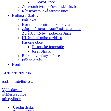
TJ Sokol Jince
Zdravotnictví a pečovatelská služba
Římskokatolická farnost Jince
Kultura a školství
Plán akcí
Komunitní centrum - knihovna
Základní škola a Mateřská škola Jince
ZUŠ J. J. Ryby - pobočka Jince
Hlášení místního rozhlasu
Historie obce
Historické fotografie
Josef Slavík
E-kroniky městyse Jince
Píše se o nás
Kontakt
+420 778 709 736
podatelna@jince.cz
Vyhledávání
městys
Jince
Úřední deska