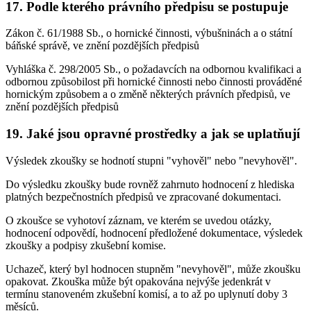
17. Podle kterého právního předpisu se postupuje
Zákon č. 61/1988 Sb., o hornické činnosti, výbušninách a o státní
báňské správě, ve znění pozdějších předpisů
Vyhláška č. 298/2005 Sb., o požadavcích na odbornou kvalifikaci a
odbornou způsobilost při hornické činnosti nebo činnosti prováděné
hornickým způsobem a o změně některých právních předpisů, ve
znění pozdějších předpisů
19. Jaké jsou opravné prostředky a jak se uplatňují
Výsledek zkoušky se hodnotí stupni "vyhověl" nebo "nevyhověl".
Do výsledku zkoušky bude rovněž zahrnuto hodnocení z hlediska
platných bezpečnostních předpisů ve zpracované dokumentaci.
O zkoušce se vyhotoví záznam, ve kterém se uvedou otázky,
hodnocení odpovědí, hodnocení předložené dokumentace, výsledek
zkoušky a podpisy zkušební komise.
Uchazeč, který byl hodnocen stupněm "nevyhověl", může zkoušku
opakovat. Zkouška může být opakována nejvýše jedenkrát v
termínu stanoveném zkušební komisí, a to až po uplynutí doby 3
měsíců.