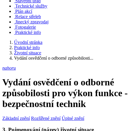
Stavební úřad
Technické služby
Plán akcí
Relace střeleb
Jinecký zpravodaj
Fotogalerie
Praktické info
Úvodní stránka
Praktické info
Životní situace
Vydání osvědčení o odborné způsobilosti...
nahoru
Vydání osvědčení o odborné
způsobilosti pro výkon funkce -
bezpečnostní technik
Základní znění
Rozšířené znění
Úplné znění
3. Pojmenování (název) životní situace