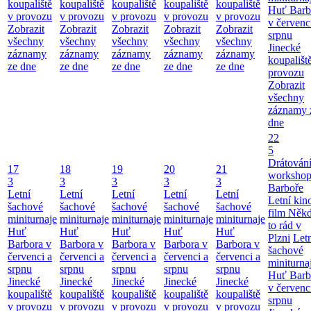
koupaliště
koupaliště
koupaliště
koupaliště
koupaliště
Huť Barb
v provozu
v provozu
v provozu
v provozu
v provozu
v červenc
Zobrazit
Zobrazit
Zobrazit
Zobrazit
Zobrazit
srpnu
všechny
všechny
všechny
všechny
všechny
Jinecké
záznamy
záznamy
záznamy
záznamy
záznamy
koupališt
ze dne
ze dne
ze dne
ze dne
ze dne
provozu
Zobrazit
všechny
záznamy 
dne
22
5
Drátování
17
18
19
20
21
workshop
3
3
3
3
3
Barboře
Letní
Letní
Letní
Letní
Letní
Letní kino
šachové
šachové
šachové
šachové
šachové
film Něk
miniturnaje
miniturnaje
miniturnaje
miniturnaje
miniturnaje
to rád v
Huť
Huť
Huť
Huť
Huť
Plzni
Let
Barbora v
Barbora v
Barbora v
Barbora v
Barbora v
šachové
červenci a
červenci a
červenci a
červenci a
červenci a
miniturna
srpnu
srpnu
srpnu
srpnu
srpnu
Huť Barb
Jinecké
Jinecké
Jinecké
Jinecké
Jinecké
v červenc
koupaliště
koupaliště
koupaliště
koupaliště
koupaliště
srpnu
v provozu
v provozu
v provozu
v provozu
v provozu