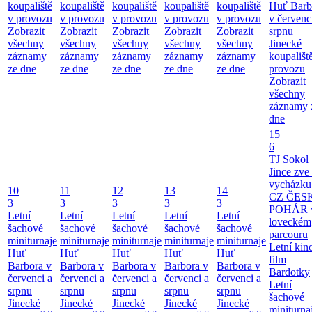
koupaliště
koupaliště
koupaliště
koupaliště
koupaliště
Huť Barb
v provozu
v provozu
v provozu
v provozu
v provozu
v červenc
Zobrazit
Zobrazit
Zobrazit
Zobrazit
Zobrazit
srpnu
všechny
všechny
všechny
všechny
všechny
Jinecké
záznamy
záznamy
záznamy
záznamy
záznamy
koupališt
ze dne
ze dne
ze dne
ze dne
ze dne
provozu
Zobrazit
všechny
záznamy 
dne
15
6
TJ Sokol
Jince zve
vycházku
10
11
12
13
14
CZ ČES
3
3
3
3
3
POHÁR 
Letní
Letní
Letní
Letní
Letní
loveckém
šachové
šachové
šachové
šachové
šachové
parcouru
miniturnaje
miniturnaje
miniturnaje
miniturnaje
miniturnaje
Letní kino
Huť
Huť
Huť
Huť
Huť
film
Barbora v
Barbora v
Barbora v
Barbora v
Barbora v
Bardotky
červenci a
červenci a
červenci a
červenci a
červenci a
Letní
srpnu
srpnu
srpnu
srpnu
srpnu
šachové
Jinecké
Jinecké
Jinecké
Jinecké
Jinecké
miniturna