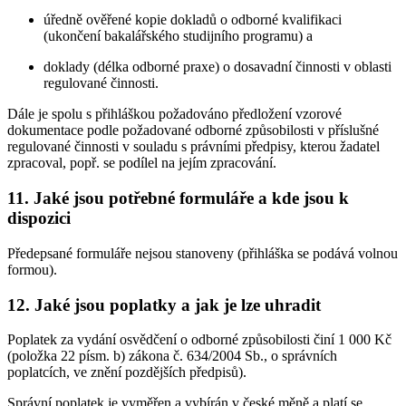
úředně ověřené kopie dokladů o odborné kvalifikaci
(ukončení bakalářského studijního programu) a
doklady (délka odborné praxe) o dosavadní činnosti v oblasti
regulované činnosti.
Dále je spolu s přihláškou požadováno předložení vzorové
dokumentace podle požadované odborné způsobilosti v příslušné
regulované činnosti v souladu s právními předpisy, kterou žadatel
zpracoval, popř. se podílel na jejím zpracování.
11. Jaké jsou potřebné formuláře a kde jsou k
dispozici
Předepsané formuláře nejsou stanoveny (přihláška se podává volnou
formou).
12. Jaké jsou poplatky a jak je lze uhradit
Poplatek za vydání osvědčení o odborné způsobilosti činí 1 000 Kč
(položka 22 písm. b) zákona č. 634/2004 Sb., o správních
poplatcích, ve znění pozdějších předpisů).
Správní poplatek je vyměřen a vybírán v české měně a platí se