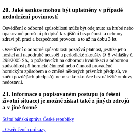
20. Jaké sankce mohou být uplatněny v případě
nedodržení povinností
Osvědčení o odborné způsobilosti může být odejmuto za hrubé nebo
opakované porušení předpisů k zajištění bezpečnosti a ochrany
zdraví při práci a bezpečnosti provozu, a to až na dobu 3 let.
Osvědčení o odborné způsobilosti pozbývá platnost, jestliže jeho
nositel ani napodruhé neuspěl u periodické zkoušky (§ 8 vyhlášky č.
298/2005 Sb., o požadavcích na odbornou kvalifikaci a odbornou
způsobilost při hornické činnosti nebo činnosti prováděné
hornickým způsobem a o změně některých právních předpisů, ve
znění pozdějších předpisů), nebo se ke zkoušce bez náležité omluvy
nedostavil.
23. Informace o popisovaném postupu (o řešení
životní situace) je možné získat také z jiných zdrojů
a v jiné formě
Státní báňská správa České republiky
- Osvědčení a průkazy