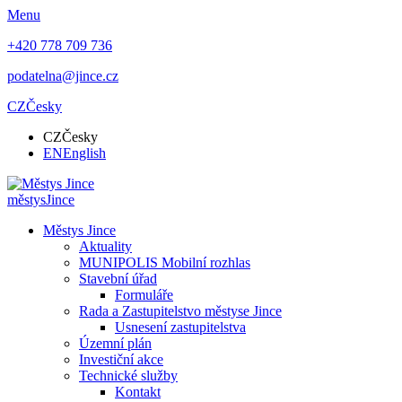
Menu
+420 778 709 736
podatelna@jince.cz
CZ
Česky
CZ
Česky
EN
English
městys
Jince
Městys Jince
Aktuality
MUNIPOLIS Mobilní rozhlas
Stavební úřad
Formuláře
Rada a Zastupitelstvo městyse Jince
Usnesení zastupitelstva
Územní plán
Investiční akce
Technické služby
Kontakt