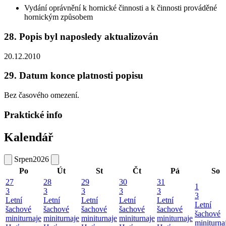
Vydání oprávnění k hornické činnosti a k činnosti prováděné
hornickým způsobem
28. Popis byl naposledy aktualizován
20.12.2010
29. Datum konce platnosti popisu
Bez časového omezení.
Praktické info
Kalendář
Srpen
2026
Po
Út
St
Čt
Pá
So
27
28
29
30
31
1
3
3
3
3
3
3
Letní
Letní
Letní
Letní
Letní
Letní
šachové
šachové
šachové
šachové
šachové
šachové
miniturnaje
miniturnaje
miniturnaje
miniturnaje
miniturnaje
miniturna