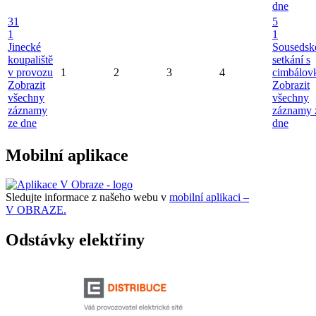
dne
31
5
1
1
Jinecké
Sousedsk
koupaliště
setkání s
v provozu
1
2
3
4
cimbálov
Zobrazit
Zobrazit
všechny
všechny
záznamy
záznamy 
ze dne
dne
Mobilní aplikace
Sledujte informace z našeho webu v
mobilní aplikaci –
V OBRAZE.
Odstávky elektřiny