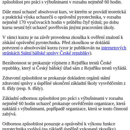
způsobilost pro práci s výbušninami v rozsahu nejméně 60 hodin.
Dále musí uchazeč absolvovat kurs, ve kterém se provádí teoretická
a praktická výuka uchazečů o oprávnění pyrotechnika, v rozsahu
nejméně 170 vyučovacích hodin v průběhu čtyř týdnů; po dobu
kursu nesmí být uchazeč pověřován jinými pracovními úkoly.
V rámci kurzu je na závěr provedena zkouška k ověření znalostí k
získání oprávnění pyrotechnika. Před zkouškou se dokládá
potvrzení o absolvování kurzu (vzor je publikován na
internetových
stránkách Státní báňské správy České republiky
).
Bezúhonnost se prokazuje výpisem z Rejstříku trestů České
republiky, který si Český báňský úřad sám z Rejstříku trestů vyžádá.
Zdravotní způsobilost se prokazuje dokladem orgánů státní
zdravotní správy a úspěšné ukončení základní školy vysvědčením z
8. třídy (resp. 9. třídy).
Základní odbornou způsobilost pro práci s výbušninami v rozsahu
nejméně 60 hodin uchazeč prokazuje osvědčením organizace, která
nakládá s výbušninami, popřípadě organizace, která se touto činností
zabývá.
Odbornou způsobilost posuzuje a oprávnění k výkonu funkce
pyrotechnika vydává (na základě úspěšně vykonané zkoušky)