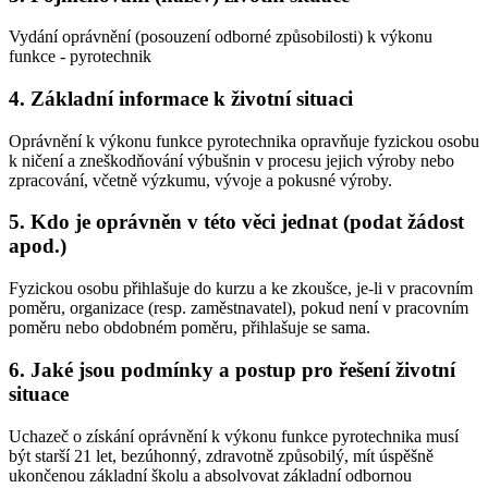
Vydání oprávnění (posouzení odborné způsobilosti) k výkonu
funkce - pyrotechnik
4. Základní informace k životní situaci
Oprávnění k výkonu funkce pyrotechnika opravňuje fyzickou osobu
k ničení a zneškodňování výbušnin v procesu jejich výroby nebo
zpracování, včetně výzkumu, vývoje a pokusné výroby.
5. Kdo je oprávněn v této věci jednat (podat žádost
apod.)
Fyzickou osobu přihlašuje do kurzu a ke zkoušce, je-li v pracovním
poměru, organizace (resp. zaměstnavatel), pokud není v pracovním
poměru nebo obdobném poměru, přihlašuje se sama.
6. Jaké jsou podmínky a postup pro řešení životní
situace
Uchazeč o získání oprávnění k výkonu funkce pyrotechnika musí
být starší 21 let, bezúhonný, zdravotně způsobilý, mít úspěšně
ukončenou základní školu a absolvovat základní odbornou