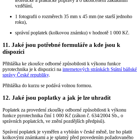
teoretické a praktické přípravy a o ukončeném základním
vzdělání,
1 fotografii o rozměrech 35 mm x 45 mm (ne starší jednoho
roku),
správní poplatek (kolkovou známku) v hodnotě 1 000 Kč.
11. Jaké jsou potřebné formuláře a kde jsou k
dispozici
Přihláška ke zkoušce odborné způsobilosti k výkonu funkce
pyrotechnika je k dispozici na
internetových stránkách Státní báňské
správy České republiky
.
Přihláška do kurzu se podává volnou formou.
12. Jaké jsou poplatky a jak je lze uhradit
Poplatek za provedení zkoušky odborné způsobilosti k výkonu
funkce pyrotechnika činí 1 000 Kč (zákon č. 634/2004 Sb., o
správních poplatcích, ve znění pozdějších předpisů).
Správní poplatek je vyměřen a vybírán v české měně, lze ho platit
kolkovými známkami a je splatný před provedením požadovaného