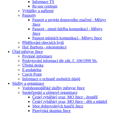
Informace TS
Re-use centrum
Vyhlášky a nařízení
Pasporty
Pasport a projekt dopravního značení - Městys
Jince
Pasport - zimní údržba komunikací - Městys
Jince
Pasport místních komunikací - Městys Jince
Přidělování obecních bytů
Huť Barbora - rekonstrukce
Úřad městyse Jince
Povinné informace
Poskytování informací dle zák. č. 106⁄1999 Sb.
Úřední deska
E-podatelna
Czech Point
Informace o ochraně osobních údajů
Služby a organizace
Vodohospodářské služby městyse Jince
Společenské a zájmové organizace
Český rybářský svaz, MO Jince - dospělí
Český rybářský svaz, MO Jince - děti a mládež
Sbor dobrovolných hasičů Jince
Pionýrská skupina Jince