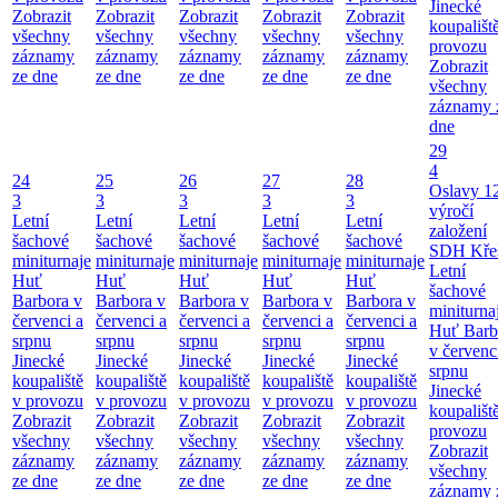
Jinecké
Zobrazit
Zobrazit
Zobrazit
Zobrazit
Zobrazit
koupališt
všechny
všechny
všechny
všechny
všechny
provozu
záznamy
záznamy
záznamy
záznamy
záznamy
Zobrazit
ze dne
ze dne
ze dne
ze dne
ze dne
všechny
záznamy 
dne
29
4
24
25
26
27
28
Oslavy 1
3
3
3
3
3
výročí
Letní
Letní
Letní
Letní
Letní
založení
šachové
šachové
šachové
šachové
šachové
SDH Kře
miniturnaje
miniturnaje
miniturnaje
miniturnaje
miniturnaje
Letní
Huť
Huť
Huť
Huť
Huť
šachové
Barbora v
Barbora v
Barbora v
Barbora v
Barbora v
miniturna
červenci a
červenci a
červenci a
červenci a
červenci a
Huť Barb
srpnu
srpnu
srpnu
srpnu
srpnu
v červenc
Jinecké
Jinecké
Jinecké
Jinecké
Jinecké
srpnu
koupaliště
koupaliště
koupaliště
koupaliště
koupaliště
Jinecké
v provozu
v provozu
v provozu
v provozu
v provozu
koupališt
Zobrazit
Zobrazit
Zobrazit
Zobrazit
Zobrazit
provozu
všechny
všechny
všechny
všechny
všechny
Zobrazit
záznamy
záznamy
záznamy
záznamy
záznamy
všechny
ze dne
ze dne
ze dne
ze dne
ze dne
záznamy 