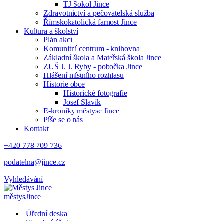
TJ Sokol Jince
Zdravotnictví a pečovatelská služba
Římskokatolická farnost Jince
Kultura a školství
Plán akcí
Komunitní centrum - knihovna
Základní škola a Mateřská škola Jince
ZUŠ J. J. Ryby - pobočka Jince
Hlášení místního rozhlasu
Historie obce
Historické fotografie
Josef Slavík
E-kroniky městyse Jince
Píše se o nás
Kontakt
+420 778 709 736
podatelna@jince.cz
Vyhledávání
městys
Jince
Úřední deska