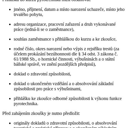
jméno, příjmení, datum a místo narození uchazeče, místo jeho
trvalého pobytu,
adresu organizace, pracovní zařazení a druh vykonávané
práce (jedná-li se o zaměstnance),
souhlas zaměstnance s přihláškou do kurzu a ke zkoušce,
rodné číslo, okres narození nebo výpis z rejstříku trestů (za
účelem prokázání bezúhonnosti dle § 34 odst. 3 zákona č.
61/1988 Sb., o hornické činnosti, výbušninách a o státní
báňské správě, ve znění pozdějších předpisů),
doklad o zdravotní způsobilosti,
doklad o ukončeném vzdělání a o absolvování základní
způsobilosti pro práce s výbušninami,
přihlášku ke zkoušce odborné způsobilosti k výkonu funkce
pyrotechnika.
Před zahájením zkoušky je nutno předložit:
originály dokladů o zdravotní způsobilosti, o absolvování