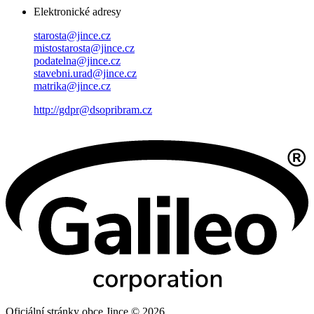
Elektronické adresy
starosta@jince.cz
mistostarosta@jince.cz
podatelna@jince.cz
stavebni.urad@jince.cz
matrika@jince.cz
http://gdpr@dsopribram.cz
Oficiální stránky obce Jince © 2026