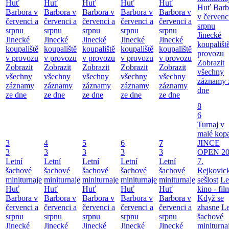
Huť
Huť
Huť
Huť
Huť
Huť Barb
Barbora v
Barbora v
Barbora v
Barbora v
Barbora v
v červenc
červenci a
červenci a
červenci a
červenci a
červenci a
srpnu
srpnu
srpnu
srpnu
srpnu
srpnu
Jinecké
Jinecké
Jinecké
Jinecké
Jinecké
Jinecké
koupališt
koupaliště
koupaliště
koupaliště
koupaliště
koupaliště
provozu
v provozu
v provozu
v provozu
v provozu
v provozu
Zobrazit
Zobrazit
Zobrazit
Zobrazit
Zobrazit
Zobrazit
všechny
všechny
všechny
všechny
všechny
všechny
záznamy 
záznamy
záznamy
záznamy
záznamy
záznamy
dne
ze dne
ze dne
ze dne
ze dne
ze dne
8
6
Turnaj v
malé kop
3
4
5
6
7
JINCE
3
3
3
3
3
OPEN 20
Letní
Letní
Letní
Letní
Letní
7.
šachové
šachové
šachové
šachové
šachové
Rejkovic
miniturnaje
miniturnaje
miniturnaje
miniturnaje
miniturnaje
sešlost
Le
Huť
Huť
Huť
Huť
Huť
kino - fil
Barbora v
Barbora v
Barbora v
Barbora v
Barbora v
Když se
červenci a
červenci a
červenci a
červenci a
červenci a
zhasne
Le
srpnu
srpnu
srpnu
srpnu
srpnu
šachové
Jinecké
Jinecké
Jinecké
Jinecké
Jinecké
miniturna