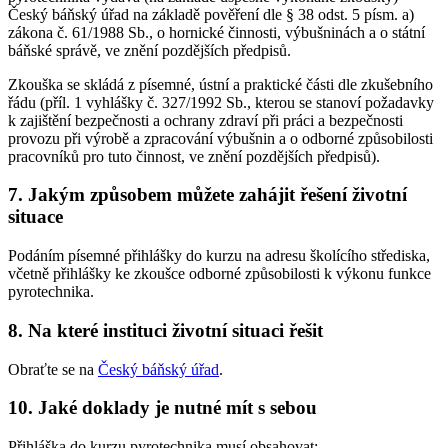
Český báňský úřad na základě pověření dle § 38 odst. 5 písm. a)
zákona č. 61/1988 Sb., o hornické činnosti, výbušninách a o státní
báňské správě, ve znění pozdějších předpisů.
Zkouška se skládá z písemné, ústní a praktické části dle zkušebního
řádu (příl. 1 vyhlášky č. 327/1992 Sb., kterou se stanoví požadavky
k zajištění bezpečnosti a ochrany zdraví při práci a bezpečnosti
provozu při výrobě a zpracování výbušnin a o odborné způsobilosti
pracovníků pro tuto činnost, ve znění pozdějších předpisů).
7. Jakým způsobem můžete zahájit řešení životní
situace
Podáním písemné přihlášky do kurzu na adresu školícího střediska,
včetně přihlášky ke zkoušce odborné způsobilosti k výkonu funkce
pyrotechnika.
8. Na které instituci životní situaci řešit
Obraťte se na
Český báňský úřad
.
10. Jaké doklady je nutné mít s sebou
Přihláška do kurzu pyrotechnika musí obsahovat: