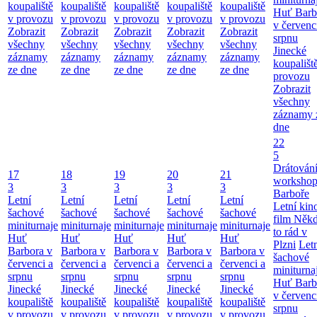
koupaliště
koupaliště
koupaliště
koupaliště
koupaliště
Huť Barb
v provozu
v provozu
v provozu
v provozu
v provozu
v červenc
Zobrazit
Zobrazit
Zobrazit
Zobrazit
Zobrazit
srpnu
všechny
všechny
všechny
všechny
všechny
Jinecké
záznamy
záznamy
záznamy
záznamy
záznamy
koupališt
ze dne
ze dne
ze dne
ze dne
ze dne
provozu
Zobrazit
všechny
záznamy 
dne
22
5
Drátování
17
18
19
20
21
workshop
3
3
3
3
3
Barboře
Letní
Letní
Letní
Letní
Letní
Letní kino
šachové
šachové
šachové
šachové
šachové
film Něk
miniturnaje
miniturnaje
miniturnaje
miniturnaje
miniturnaje
to rád v
Huť
Huť
Huť
Huť
Huť
Plzni
Let
Barbora v
Barbora v
Barbora v
Barbora v
Barbora v
šachové
červenci a
červenci a
červenci a
červenci a
červenci a
miniturna
srpnu
srpnu
srpnu
srpnu
srpnu
Huť Barb
Jinecké
Jinecké
Jinecké
Jinecké
Jinecké
v červenc
koupaliště
koupaliště
koupaliště
koupaliště
koupaliště
srpnu
v provozu
v provozu
v provozu
v provozu
v provozu