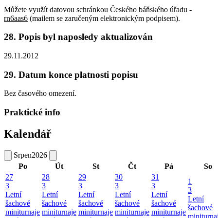
Můžete využít datovou schránkou Českého báňského úřadu -
rn6aas6
(mailem se zaručeným elektronickým podpisem).
28. Popis byl naposledy aktualizován
29.11.2012
29. Datum konce platnosti popisu
Bez časového omezení.
Praktické info
Kalendář
Srpen
2026
Po
Út
St
Čt
Pá
So
27
28
29
30
31
1
3
3
3
3
3
3
Letní
Letní
Letní
Letní
Letní
Letní
šachové
šachové
šachové
šachové
šachové
šachové
miniturnaje
miniturnaje
miniturnaje
miniturnaje
miniturnaje
miniturna