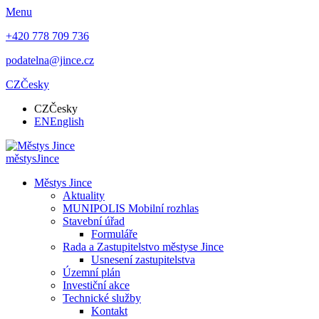
Menu
+420 778 709 736
podatelna@jince.cz
CZ
Česky
CZ
Česky
EN
English
městys
Jince
Městys Jince
Aktuality
MUNIPOLIS Mobilní rozhlas
Stavební úřad
Formuláře
Rada a Zastupitelstvo městyse Jince
Usnesení zastupitelstva
Územní plán
Investiční akce
Technické služby
Kontakt