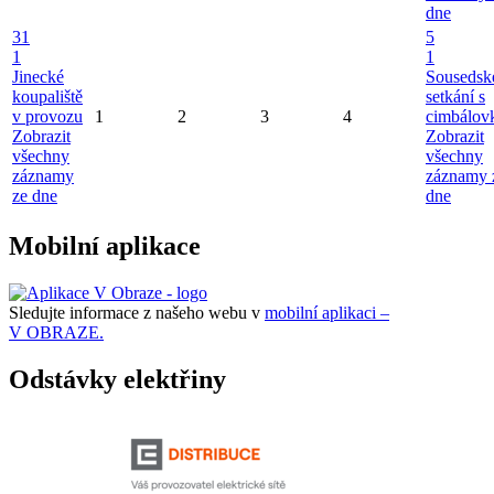
dne
31
5
1
1
Jinecké
Sousedsk
koupaliště
setkání s
v provozu
1
2
3
4
cimbálov
Zobrazit
Zobrazit
všechny
všechny
záznamy
záznamy 
ze dne
dne
Mobilní aplikace
Sledujte informace z našeho webu v
mobilní aplikaci –
V OBRAZE.
Odstávky elektřiny