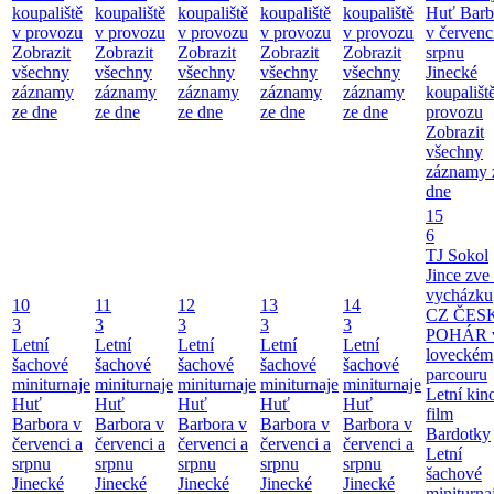
koupaliště
koupaliště
koupaliště
koupaliště
koupaliště
Huť Barb
v provozu
v provozu
v provozu
v provozu
v provozu
v červenc
Zobrazit
Zobrazit
Zobrazit
Zobrazit
Zobrazit
srpnu
všechny
všechny
všechny
všechny
všechny
Jinecké
záznamy
záznamy
záznamy
záznamy
záznamy
koupališt
ze dne
ze dne
ze dne
ze dne
ze dne
provozu
Zobrazit
všechny
záznamy 
dne
15
6
TJ Sokol
Jince zve
vycházku
10
11
12
13
14
CZ ČES
3
3
3
3
3
POHÁR 
Letní
Letní
Letní
Letní
Letní
loveckém
šachové
šachové
šachové
šachové
šachové
parcouru
miniturnaje
miniturnaje
miniturnaje
miniturnaje
miniturnaje
Letní kino
Huť
Huť
Huť
Huť
Huť
film
Barbora v
Barbora v
Barbora v
Barbora v
Barbora v
Bardotky
červenci a
červenci a
červenci a
červenci a
červenci a
Letní
srpnu
srpnu
srpnu
srpnu
srpnu
šachové
Jinecké
Jinecké
Jinecké
Jinecké
Jinecké
miniturna