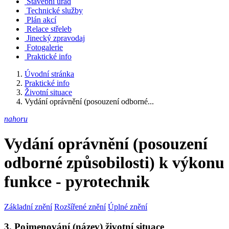
Stavební úřad
Technické služby
Plán akcí
Relace střeleb
Jinecký zpravodaj
Fotogalerie
Praktické info
Úvodní stránka
Praktické info
Životní situace
Vydání oprávnění (posouzení odborné...
nahoru
Vydání oprávnění (posouzení
odborné způsobilosti) k výkonu
funkce - pyrotechnik
Základní znění
Rozšířené znění
Úplné znění
3. Pojmenování (název) životní situace