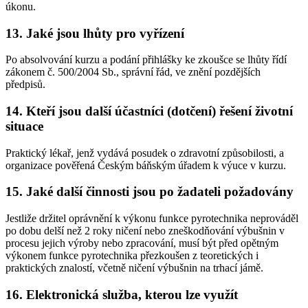
úkonu.
13. Jaké jsou lhůty pro vyřízení
Po absolvování kurzu a podání přihlášky ke zkoušce se lhůty řídí
zákonem č. 500/2004 Sb., správní řád, ve znění pozdějších
předpisů.
14. Kteří jsou další účastníci (dotčení) řešení životní
situace
Praktický lékař, jenž vydává posudek o zdravotní způsobilosti, a
organizace pověřená Českým báňským úřadem k výuce v kurzu.
15. Jaké další činnosti jsou po žadateli požadovány
Jestliže držitel oprávnění k výkonu funkce pyrotechnika neprováděl
po dobu delší než 2 roky ničení nebo zneškodňování výbušnin v
procesu jejich výroby nebo zpracování, musí být před opětným
výkonem funkce pyrotechnika přezkoušen z teoretických i
praktických znalostí, včetně ničení výbušnin na trhací jámě.
16. Elektronická služba, kterou lze využít