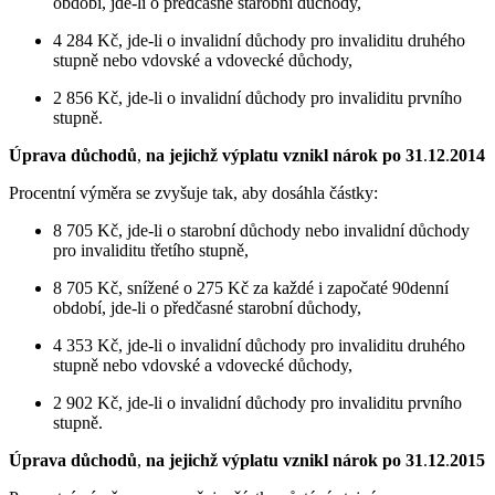
období, jde-li o předčasné starobní důchody,
4 284 Kč, jde-li o invalidní důchody pro invaliditu druhého
stupně nebo vdovské a vdovecké důchody,
2 856 Kč, jde-li o invalidní důchody pro invaliditu prvního
stupně.
Úprava důchodů
,
na jejichž výplatu vznikl nárok po 31
.
12
.
2014
Procentní výměra se zvyšuje tak, aby dosáhla částky:
8 705 Kč, jde-li o starobní důchody nebo invalidní důchody
pro invaliditu třetího stupně,
8 705 Kč, snížené o 275 Kč za každé i započaté 90denní
období, jde-li o předčasné starobní důchody,
4 353 Kč, jde-li o invalidní důchody pro invaliditu druhého
stupně nebo vdovské a vdovecké důchody,
2 902 Kč, jde-li o invalidní důchody pro invaliditu prvního
stupně.
Úprava důchodů
,
na jejichž výplatu vznikl nárok po 31
.
12
.
2015