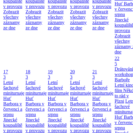
koupaliště
koupaliště
koupaliště
koupaliště
koupaliště
Huť Barb
v provozu
v provozu
v provozu
v provozu
v provozu
v červenc
Zobrazit
Zobrazit
Zobrazit
Zobrazit
Zobrazit
srpnu
všechny
všechny
všechny
všechny
všechny
Jinecké
záznamy
záznamy
záznamy
záznamy
záznamy
koupališt
ze dne
ze dne
ze dne
ze dne
ze dne
provozu
Zobrazit
všechny
záznamy 
dne
22
5
Drátování
17
18
19
20
21
workshop
3
3
3
3
3
Barboře
Letní
Letní
Letní
Letní
Letní
Letní kino
šachové
šachové
šachové
šachové
šachové
film Něk
miniturnaje
miniturnaje
miniturnaje
miniturnaje
miniturnaje
to rád v
Huť
Huť
Huť
Huť
Huť
Plzni
Let
Barbora v
Barbora v
Barbora v
Barbora v
Barbora v
šachové
červenci a
červenci a
červenci a
červenci a
červenci a
miniturna
srpnu
srpnu
srpnu
srpnu
srpnu
Huť Barb
Jinecké
Jinecké
Jinecké
Jinecké
Jinecké
v červenc
koupaliště
koupaliště
koupaliště
koupaliště
koupaliště
srpnu
v provozu
v provozu
v provozu
v provozu
v provozu