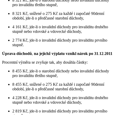
8 321 Kč, jde-li o starobní důchody nebo invalidní důchody
pro invaliditu třetího stupně,
8 321 Kč, snížené o 275 Kč za každé i započaté 90denní
období, jde-li o předčasné starobní důchody,
4 161 Kč, jde-li o invalidní důchody pro invaliditu druhého
stupně nebo vdovské a vdovecké důchody,
2 774 Kč, jde-li o invalidní důchody pro invaliditu prvního
stupně.
Úprava důchodů
,
na jejichž výplatu vznikl nárok po 31
.
12
.
2011
Procentní výměra se zvyšuje tak, aby dosáhla částky:
8 455 Kč, jde-li o starobní důchody nebo invalidní důchody
pro invaliditu třetího stupně,
8 455 Kč, snížené o 275 Kč za každé i započaté 90denní
období, jde-li o předčasné starobní důchody,
4 228 Kč, jde-li o invalidní důchody pro invaliditu druhého
stupně nebo vdovské a vdovecké důchody,
2 819 Kč, jde-li o invalidní důchody pro invaliditu prvního