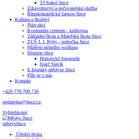
TJ Sokol Jince
Zdravotnictví a pečovatelská služba
Římskokatolická farnost Jince
Kultura a školství
Plán akcí
Komunitní centrum - knihovna
Základní škola a Mateřská škola Jince
ZUŠ J. J. Ryby - pobočka Jince
Hlášení místního rozhlasu
Historie obce
Historické fotografie
Josef Slavík
E-kroniky městyse Jince
Píše se o nás
Kontakt
+420 778 709 736
podatelna@jince.cz
Vyhledávání
městys
Jince
Úřední deska