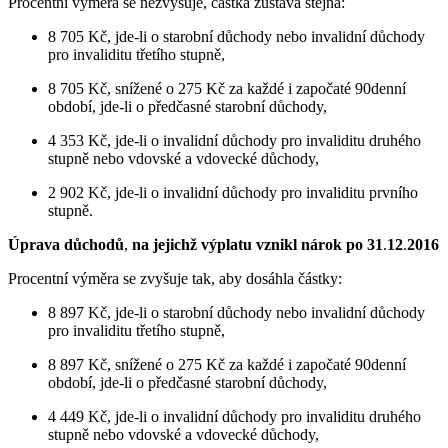
Procentní výměra se nezvyšuje, částka zůstává stejná:
8 705 Kč, jde-li o starobní důchody nebo invalidní důchody
pro invaliditu třetího stupně,
8 705 Kč, snížené o 275 Kč za každé i započaté 90denní
období, jde-li o předčasné starobní důchody,
4 353 Kč, jde-li o invalidní důchody pro invaliditu druhého
stupně nebo vdovské a vdovecké důchody,
2 902 Kč, jde-li o invalidní důchody pro invaliditu prvního
stupně.
Úprava důchodů
,
na jejichž výplatu vznikl nárok po 31
.
12
.
2016
Procentní výměra se zvyšuje tak, aby dosáhla částky:
8 897 Kč, jde-li o starobní důchody nebo invalidní důchody
pro invaliditu třetího stupně,
8 897 Kč, snížené o 275 Kč za každé i započaté 90denní
období, jde-li o předčasné starobní důchody,
4 449 Kč, jde-li o invalidní důchody pro invaliditu druhého
stupně nebo vdovské a vdovecké důchody,