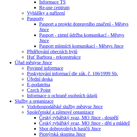
Informace TS
Re-use centrum
Vyhlášky a nařízení
Pasporty
Pasport a projekt dopravního značení - Městys
Jince
Pasport - zimní údržba komunikací - Městys
Jince
Pasport místních komunikací - Městys Jince
Přidělování obecních bytů
Huť Barbora - rekonstrukce
Úřad městyse Jince
Povinné informace
Poskytování informací dle zák. č. 106⁄1999 Sb.
Úřední deska
E-podatelna
Czech Point
Informace o ochraně osobních údajů
Služby a organizace
Vodohospodářské služby městyse Jince
Společenské a zájmové organizace
Český rybářský svaz, MO Jince - dospělí
Český rybářský svaz, MO Jince - děti a mládež
Sbor dobrovolných hasičů Jince
Pionýrská skupina Jince