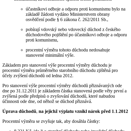
účastníkovi odboje a odporu proti komunismu bylo na
základě žádosti vydáno Ministerstvem obrany
osvědčení podle § 6 zákona č. 262/2011 Sb.,
pobírají vdovský nebo vdovecký důchod z českého
důchodového pojištění po účastníkovi odboje a odporu
proti komunismu,
procentní výměra tohoto důchodu nedosahuje
stanovené minimální výše.
Základem pro stanovení výše procentní výměry důchodu je
procentní výměra průměrného starobního důchodu zjištěná pro
účely zvýšení důchodů od ledna 2012.
Pro stanovení výše procentní výměry důchodů přiznávaných ode
dne po 31.12.2011 je základem částka stanovená podle věty první a
zvýšená podle předpisů o zvyšování důchodů, které nabudou
účinnosti ode dne, od něhož se důchod přiznává.
Úprava důchodů
,
na jejichž výplatu vznikl nárok před 1
.
1
.
2012
Procentní výměra se zvyšuje tak, aby dosáhla částky: