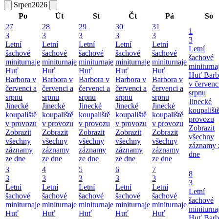
Srpen
2026
Po
Út
St
Čt
Pá
So
27
28
29
30
31
1
3
3
3
3
3
3
Letní
Letní
Letní
Letní
Letní
Letní
šachové
šachové
šachové
šachové
šachové
šachové
miniturnaje
miniturnaje
miniturnaje
miniturnaje
miniturnaje
miniturna
Huť
Huť
Huť
Huť
Huť
Huť Barb
Barbora v
Barbora v
Barbora v
Barbora v
Barbora v
v červenc
červenci a
červenci a
červenci a
červenci a
červenci a
srpnu
srpnu
srpnu
srpnu
srpnu
srpnu
Jinecké
Jinecké
Jinecké
Jinecké
Jinecké
Jinecké
koupališt
koupaliště
koupaliště
koupaliště
koupaliště
koupaliště
provozu
v provozu
v provozu
v provozu
v provozu
v provozu
Zobrazit
Zobrazit
Zobrazit
Zobrazit
Zobrazit
Zobrazit
všechny
všechny
všechny
všechny
všechny
všechny
záznamy 
záznamy
záznamy
záznamy
záznamy
záznamy
dne
ze dne
ze dne
ze dne
ze dne
ze dne
3
4
5
6
7
8
3
3
3
3
3
3
Letní
Letní
Letní
Letní
Letní
Letní
šachové
šachové
šachové
šachové
šachové
šachové
miniturnaje
miniturnaje
miniturnaje
miniturnaje
miniturnaje
miniturna
Huť
Huť
Huť
Huť
Huť
Huť Barb