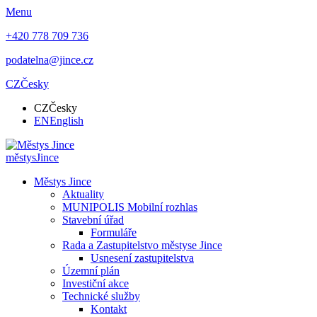
Menu
+420 778 709 736
podatelna@jince.cz
CZ
Česky
CZ
Česky
EN
English
městys
Jince
Městys Jince
Aktuality
MUNIPOLIS Mobilní rozhlas
Stavební úřad
Formuláře
Rada a Zastupitelstvo městyse Jince
Usnesení zastupitelstva
Územní plán
Investiční akce
Technické služby
Kontakt