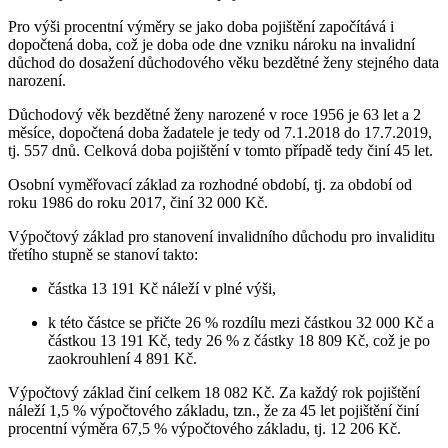
Pro výši procentní výměry se jako doba pojištění započítává i
dopočtená doba, což je doba ode dne vzniku nároku na invalidní
důchod do dosažení důchodového věku bezdětné ženy stejného data
narození.
Důchodový věk bezdětné ženy narozené v roce 1956 je 63 let a 2
měsíce, dopočtená doba žadatele je tedy od 7.1.2018 do 17.7.2019,
tj. 557 dnů. Celková doba pojištění v tomto případě tedy činí 45 let.
Osobní vyměřovací základ za rozhodné období, tj. za období od
roku 1986 do roku 2017, činí 32 000 Kč.
Výpočtový základ pro stanovení invalidního důchodu pro invaliditu
třetího stupně se stanoví takto:
částka 13 191 Kč náleží v plné výši,
k této částce se přičte 26 % rozdílu mezi částkou 32 000 Kč a
částkou 13 191 Kč, tedy 26 % z částky 18 809 Kč, což je po
zaokrouhlení 4 891 Kč.
Výpočtový základ činí celkem 18 082 Kč. Za každý rok pojištění
náleží 1,5 % výpočtového základu, tzn., že za 45 let pojištění činí
procentní výměra 67,5 % výpočtového základu, tj. 12 206 Kč.