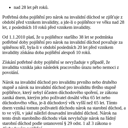
nad 28 let pět roků.
Potřebná doba pojištění pro nárok na invalidní důchod se zjišťuje z
období před vznikem invalidity, a jde-li o pojištěnce ve věku nad 28
let, z posledních 10 roků před vznikem invalidity.
Od 1.1.2010 platí, že u pojištěnce staršího 38 let se podmínka
potřebné doby pojištění pro nárok na invalidní důchod považuje za
splněnou též, byla-li v období posledních 20 let před vznikem
invalidity získána doba pojištění alespoň 10 roků.
Získání potřebné doby pojištění se nevyžaduje v případě, že
invalidita vznikla jako následek pracovního úrazu nebo nemoci z
povolání.
Nárok na invalidní důchod pro invaliditu prvního nebo druhého
stupně a nárok na invalidní důchod pro invaliditu třetího stupně
pojištěnce, který nebyl účasten důchodového spoření, ze zákona
zaniká dnem, kterým jeho poživatel dosáhl věku 65 let nebo
důchodového věku, je-li důchodový věk vyšší než 65 let. Tímto
dnem vzniká tomuto poživateli důchodu nárok na starobní důchod, a
to ve výši, v jaké náležel dosavadní invalidní důchod. Nárok na
tento druh starobního důchodu však nevylučuje nárok na řádný
starobní důchod podle ustanovení § 29 odst. 1 až 3 zákona o