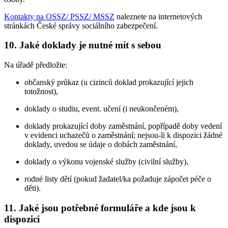
Kontakty na OSSZ/ PSSZ/ MSSZ
naleznete na internetových
stránkách České správy sociálního zabezpečení.
10. Jaké doklady je nutné mít s sebou
Na úřadě předložte:
občanský průkaz (u cizinců doklad prokazující jejich
totožnost),
doklady o studiu, event. učení (i neukončeném),
doklady prokazující doby zaměstnání, popřípadě doby vedení
v evidenci uchazečů o zaměstnání; nejsou-li k dispozici žádné
doklady, uvedou se údaje o dobách zaměstnání,
doklady o výkonu vojenské služby (civilní služby),
rodné listy dětí (pokud žadatel/ka požaduje zápočet péče o
děti).
11. Jaké jsou potřebné formuláře a kde jsou k
dispozici