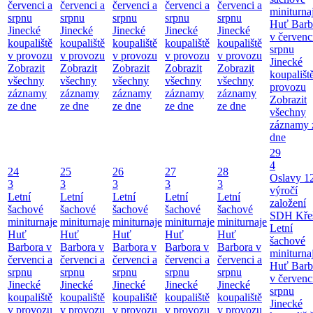
červenci a
červenci a
červenci a
červenci a
červenci a
miniturna
srpnu
srpnu
srpnu
srpnu
srpnu
Huť Barb
Jinecké
Jinecké
Jinecké
Jinecké
Jinecké
v červenc
koupaliště
koupaliště
koupaliště
koupaliště
koupaliště
srpnu
v provozu
v provozu
v provozu
v provozu
v provozu
Jinecké
Zobrazit
Zobrazit
Zobrazit
Zobrazit
Zobrazit
koupališt
všechny
všechny
všechny
všechny
všechny
provozu
záznamy
záznamy
záznamy
záznamy
záznamy
Zobrazit
ze dne
ze dne
ze dne
ze dne
ze dne
všechny
záznamy 
dne
29
4
24
25
26
27
28
Oslavy 1
3
3
3
3
3
výročí
Letní
Letní
Letní
Letní
Letní
založení
šachové
šachové
šachové
šachové
šachové
SDH Kře
miniturnaje
miniturnaje
miniturnaje
miniturnaje
miniturnaje
Letní
Huť
Huť
Huť
Huť
Huť
šachové
Barbora v
Barbora v
Barbora v
Barbora v
Barbora v
miniturna
červenci a
červenci a
červenci a
červenci a
červenci a
Huť Barb
srpnu
srpnu
srpnu
srpnu
srpnu
v červenc
Jinecké
Jinecké
Jinecké
Jinecké
Jinecké
srpnu
koupaliště
koupaliště
koupaliště
koupaliště
koupaliště
Jinecké
v provozu
v provozu
v provozu
v provozu
v provozu