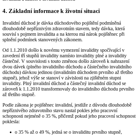
4. Základní informace k životní situaci
Invalidní důchod je dávka důchodového pojištění podmíněná
dlouhodobě nepříznivým zdravotním stavem, tedy dávka, která
souvisí s pojmem invalidita a na kterou má nárok pojištěnec při
splnění podmínek stanovených zákonem.
Od 1.1.2010 došlo k novému vymezení invalidity spočívající v
zavedení tří stupňů invalidity namísto invalidity plné a invalidity
částečné. V souvislosti s touto změnou došlo zároveň k nahrazení
dvou dávek (plného invalidního důchodu a částečného invalidního
důchodu) dávkou jedinou (invalidním důchodem prvního až třetího
stupně), jehož výše se stanoví v závislosti na zjištěném stupni
invalidity. Plný invalidní důchod a částečný invalidní důchod se
zároveň k 1.1.2010 transformovaly do invalidního důchodu prvního
až třetího stupně.
Podle zákona je pojištěnec invalidní, jestliže z důvodu dlouhodobě
nepříznivého zdravotního stavu nastal pokles jeho pracovní
schopnosti nejméně o 35 %, přičemž pokud jeho pracovní schopnost
poklesla:
o 35 % až o 49 %, jedná se o invaliditu prvního stupně,