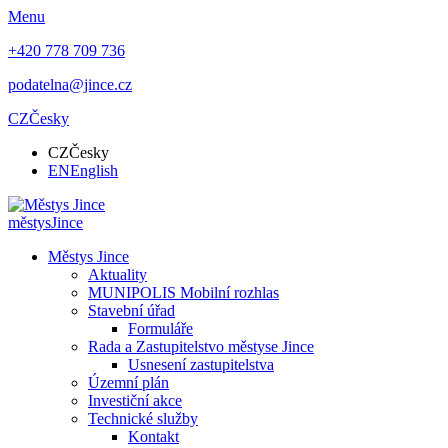
Menu
+420 778 709 736
podatelna@jince.cz
CZ
Česky
CZ
Česky
EN
English
městys
Jince
Městys Jince
Aktuality
MUNIPOLIS Mobilní rozhlas
Stavební úřad
Formuláře
Rada a Zastupitelstvo městyse Jince
Usnesení zastupitelstva
Územní plán
Investiční akce
Technické služby
Kontakt