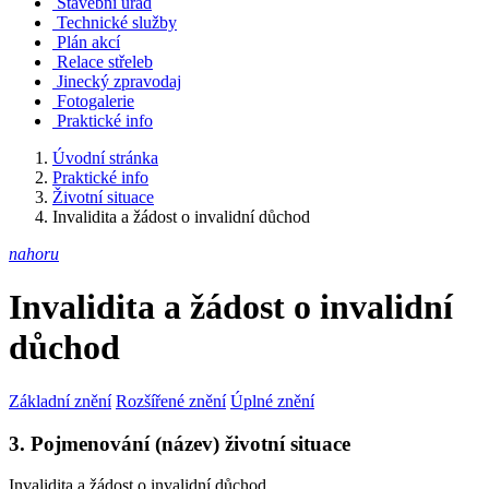
Stavební úřad
Technické služby
Plán akcí
Relace střeleb
Jinecký zpravodaj
Fotogalerie
Praktické info
Úvodní stránka
Praktické info
Životní situace
Invalidita a žádost o invalidní důchod
nahoru
Invalidita a žádost o invalidní
důchod
Základní znění
Rozšířené znění
Úplné znění
3. Pojmenování (název) životní situace
Invalidita a žádost o invalidní důchod