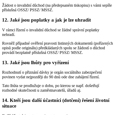
Žádost o invalidní důchod (na předepsaném tiskopisu) s vámi sepíše
příslušná OSSZ/ PSSZ/ MSSZ.
12. Jaké jsou poplatky a jak je lze uhradit
V rámci řízení o invalidní důchod se žádné správní poplatky
nehradí.
Rovněž případné ověření pravosti listinných dokumentů (pořízených
opisů podle originálu) předkládaných spolu se žádostí o důchod
provádí bezplatně příslušná OSSZ/ PSSZ/ MSSZ.
13. Jaké jsou lhůty pro vyřízení
Rozhodnutí o přiznání dávky je orgán sociálního zabezpečení
povinen vydat nejpozději do 90 dnů ode dne zahájení řízení.
Tato lhůta se prodlužuje o dobu, po kterou se např. došetřují
rozhodné skutečnosti u zaměstnavatelů, úřadů aj.
14. Kteří jsou další účastníci (dotčení) řešení životní
situace