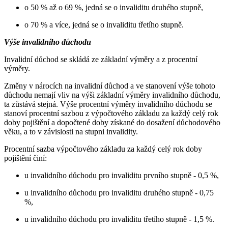
o 50 % až o 69 %, jedná se o invaliditu druhého stupně,
o 70 % a více, jedná se o invaliditu třetího stupně.
Výše invalidního důchodu
Invalidní důchod se skládá ze základní výměry a z procentní
výměry.
Změny v nárocích na invalidní důchod a ve stanovení výše tohoto
důchodu nemají vliv na výši základní výměry invalidního důchodu,
ta zůstává stejná. Výše procentní výměry invalidního důchodu se
stanoví procentní sazbou z výpočtového základu za každý celý rok
doby pojištění a dopočtené doby získané do dosažení důchodového
věku, a to v závislosti na stupni invalidity.
Procentní sazba výpočtového základu za každý celý rok doby
pojištění činí:
u invalidního důchodu pro invaliditu prvního stupně - 0,5 %,
u invalidního důchodu pro invaliditu druhého stupně - 0,75
%,
u invalidního důchodu pro invaliditu třetího stupně - 1,5 %.