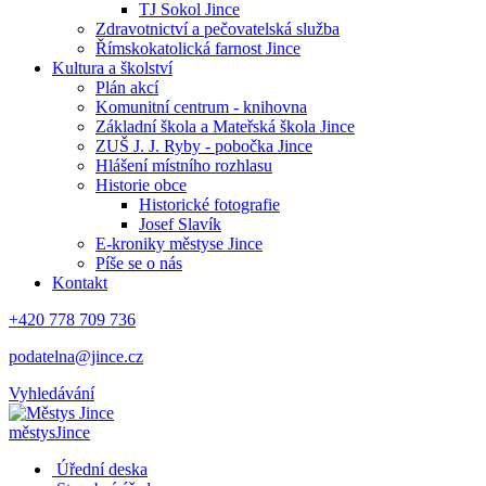
TJ Sokol Jince
Zdravotnictví a pečovatelská služba
Římskokatolická farnost Jince
Kultura a školství
Plán akcí
Komunitní centrum - knihovna
Základní škola a Mateřská škola Jince
ZUŠ J. J. Ryby - pobočka Jince
Hlášení místního rozhlasu
Historie obce
Historické fotografie
Josef Slavík
E-kroniky městyse Jince
Píše se o nás
Kontakt
+420 778 709 736
podatelna@jince.cz
Vyhledávání
městys
Jince
Úřední deska