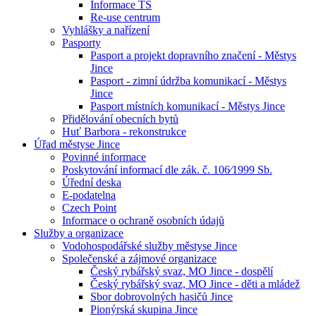
Informace TS
Re-use centrum
Vyhlášky a nařízení
Pasporty
Pasport a projekt dopravního značení - Městys
Jince
Pasport - zimní údržba komunikací - Městys
Jince
Pasport místních komunikací - Městys Jince
Přidělování obecních bytů
Huť Barbora - rekonstrukce
Úřad městyse Jince
Povinné informace
Poskytování informací dle zák. č. 106⁄1999 Sb.
Úřední deska
E-podatelna
Czech Point
Informace o ochraně osobních údajů
Služby a organizace
Vodohospodářské služby městyse Jince
Společenské a zájmové organizace
Český rybářský svaz, MO Jince - dospělí
Český rybářský svaz, MO Jince - děti a mládež
Sbor dobrovolných hasičů Jince
Pionýrská skupina Jince