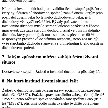
důchodovém pojištění.
Nárok na invalidní důchod pro invaliditu třetího stupně pojištěnce,
který byl účasten důchodového spoření, zaniká dnem, kterým jeho
poživatel dosáhl věku 65 let nebo důchodového věku, je-li
důchodový věk vyšší než 65 let. Bývalý poživatel tohoto
invalidního důchodu musí o starobní důchod požádat a v žádosti
musí uvést, zda žádá starobní důchod přiznat ve výši invalidního
důchodu, který pobíral (pak musí souhlasit s převodem 60 %
naspořených prostředků do státního rozpočtu), nebo zda má být
výše starobního důchodu stanovena s přihlédnutím k jeho účasti na
důchodovém spoření.
7. Jakým způsobem můžete zahájit řešení životní
situace
Dostavte se k sepsání žádosti o invalidní důchod na příslušný úřad.
8. Na které instituci životní situaci řešit
Žádosti o důchod sepisují okresní správy sociálního zabezpečení
(dále též "OSSZ"), Pražská správa sociálního zabezpečení (dále též
"PSSZ") nebo Městská správa sociálního zabezpečení Brno (dále
též "MSSZ"), příslušné podle místa trvalého bydliště oprávněné
osoby.