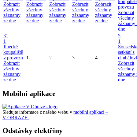
koupališt
Zobrazit
Zobrazit
Zobrazit
Zobrazit
Zobrazit
provozu
všechny
všechny
všechny
všechny
všechny
Zobrazit
záznamy
záznamy
záznamy
záznamy
záznamy
všechny
ze dne
ze dne
ze dne
ze dne
ze dne
záznamy 
dne
31
5
1
1
Jinecké
Sousedsk
koupaliště
setkání s
v provozu
1
2
3
4
cimbálov
Zobrazit
Zobrazit
všechny
všechny
záznamy
záznamy 
ze dne
dne
Mobilní aplikace
Sledujte informace z našeho webu v
mobilní aplikaci –
V OBRAZE.
Odstávky elektřiny