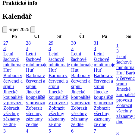
Praktické info
Kalendář
Srpen
2026
Po
Út
St
Čt
Pá
So
27
28
29
30
31
1
3
3
3
3
3
3
Letní
Letní
Letní
Letní
Letní
Letní
šachové
šachové
šachové
šachové
šachové
šachové
miniturnaje
miniturnaje
miniturnaje
miniturnaje
miniturnaje
miniturna
Huť
Huť
Huť
Huť
Huť
Huť Barb
Barbora v
Barbora v
Barbora v
Barbora v
Barbora v
v červenc
červenci a
červenci a
červenci a
červenci a
červenci a
srpnu
srpnu
srpnu
srpnu
srpnu
srpnu
Jinecké
Jinecké
Jinecké
Jinecké
Jinecké
Jinecké
koupališt
koupaliště
koupaliště
koupaliště
koupaliště
koupaliště
provozu
v provozu
v provozu
v provozu
v provozu
v provozu
Zobrazit
Zobrazit
Zobrazit
Zobrazit
Zobrazit
Zobrazit
všechny
všechny
všechny
všechny
všechny
všechny
záznamy 
záznamy
záznamy
záznamy
záznamy
záznamy
dne
ze dne
ze dne
ze dne
ze dne
ze dne
3
4
5
6
7
8