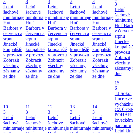
3
3
3
3
3
3
Letní
Letní
Letní
Letní
Letní
Letní
šachové
šachové
šachové
šachové
šachové
šachové
miniturnaje
miniturnaje
miniturnaje
miniturnaje
miniturnaje
miniturna
Huť
Huť
Huť
Huť
Huť
Huť Barb
Barbora v
Barbora v
Barbora v
Barbora v
Barbora v
v červenc
červenci a
červenci a
červenci a
červenci a
červenci a
srpnu
srpnu
srpnu
srpnu
srpnu
srpnu
Jinecké
Jinecké
Jinecké
Jinecké
Jinecké
Jinecké
koupališt
koupaliště
koupaliště
koupaliště
koupaliště
koupaliště
provozu
v provozu
v provozu
v provozu
v provozu
v provozu
Zobrazit
Zobrazit
Zobrazit
Zobrazit
Zobrazit
Zobrazit
všechny
všechny
všechny
všechny
všechny
všechny
záznamy 
záznamy
záznamy
záznamy
záznamy
záznamy
dne
ze dne
ze dne
ze dne
ze dne
ze dne
15
6
TJ Sokol
Jince zve
vycházku
10
11
12
13
14
CZ ČES
3
3
3
3
3
POHÁR 
Letní
Letní
Letní
Letní
Letní
loveckém
šachové
šachové
šachové
šachové
šachové
parcouru
miniturnaje
miniturnaje
miniturnaje
miniturnaje
miniturnaje
Letní kino