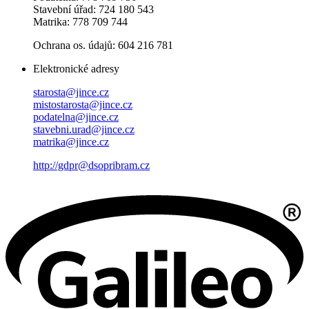
Stavební úřad: 724 180 543
Matrika: 778 709 744
Ochrana os. údajů: 604 216 781
Elektronické adresy
starosta@jince.cz
mistostarosta@jince.cz
podatelna@jince.cz
stavebni.urad@jince.cz
matrika@jince.cz
http://gdpr@dsopribram.cz