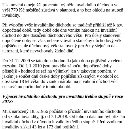
Ustanovení o nejnižší procentní výměře invalidního důchodu ve
výši 770 Kč měsíčně zůstává v platnosti, a to bez ohledu na stupeň
invalidity.
Při výpočtu výše invalidního důchodu se tradičně přihlíží též k tzv.
dopočtené době, tedy době ode dne vzniku nároku na invalidní
důchod do dne dosažení důchodového věku. Pro účely stanovení
dopočtené doby se však nebere v úvahu skutečný důchodový věk
pojištěnce, ale důchodový věk stanovený pro ženy stejného data
narození, které nevychovaly žádné dítě.
Do 31.12.2009 se tato doba hodnotila jako doba pojištění v celém
rozsahu. Od 1.1.2010 jsou pravidla zápočtu dopočtené doby
přísnější - hodnotí se (až na výjimky) jen v takovém poměru, v
jakém je součet dnů české doby pojištění získaných v období od
dosažení 18 let věku do vzniku nároku na invalidní důchod vůči
celkovému počtu dnů v tomto období.
Výpočet invalidního důchodu pro invaliditu třetího stupně v roce
2018:
Muž narozený 18.5.1956 požádal o přiznání invalidního důchodu
od vzniku invalidity, tj. od 7.1.2018. Od tohoto data mu byl přiznán
invalidní důchod z důvodu invalidity třetího stupně. Před vznikem
invalidity získal 43 let a 173 dnů pojištění.