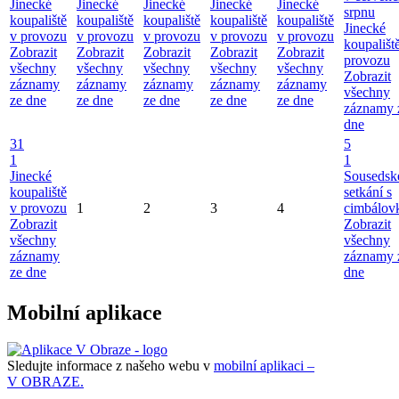
Jinecké
Jinecké
Jinecké
Jinecké
Jinecké
srpnu
koupaliště
koupaliště
koupaliště
koupaliště
koupaliště
Jinecké
v provozu
v provozu
v provozu
v provozu
v provozu
koupališt
Zobrazit
Zobrazit
Zobrazit
Zobrazit
Zobrazit
provozu
všechny
všechny
všechny
všechny
všechny
Zobrazit
záznamy
záznamy
záznamy
záznamy
záznamy
všechny
ze dne
ze dne
ze dne
ze dne
ze dne
záznamy 
dne
31
5
1
1
Jinecké
Sousedsk
koupaliště
setkání s
v provozu
1
2
3
4
cimbálov
Zobrazit
Zobrazit
všechny
všechny
záznamy
záznamy 
ze dne
dne
Mobilní aplikace
Sledujte informace z našeho webu v
mobilní aplikaci –
V OBRAZE.