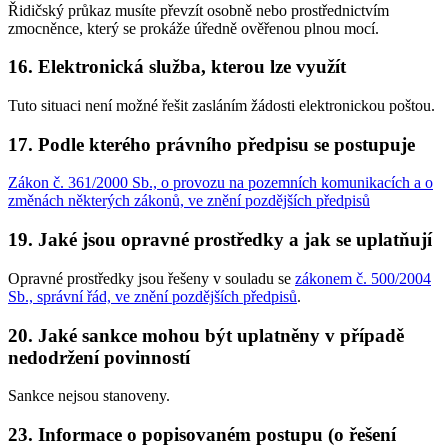
Řidičský průkaz musíte převzít osobně nebo prostřednictvím
zmocněnce, který se prokáže úředně ověřenou plnou mocí.
16. Elektronická služba, kterou lze využít
Tuto situaci není možné řešit zasláním žádosti elektronickou poštou.
17. Podle kterého právního předpisu se postupuje
Zákon č. 361/2000 Sb., o provozu na pozemních komunikacích a o
změnách některých zákonů, ve znění pozdějších předpisů
19. Jaké jsou opravné prostředky a jak se uplatňují
Opravné prostředky jsou řešeny v souladu se
zákonem č. 500/2004
Sb., správní řád, ve znění pozdějších předpisů
.
20. Jaké sankce mohou být uplatněny v případě
nedodržení povinností
Sankce nejsou stanoveny.
23. Informace o popisovaném postupu (o řešení