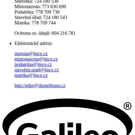
Starostka: 724 180 538
Místostarosta: 773 830 699
Podatelna: 778 709 736
Stavební úřad: 724 180 543
Matrika: 778 709 744
Ochrana os. údajů: 604 216 781
Elektronické adresy
starosta@jince.cz
mistostarosta@jince.cz
podatelna@jince.cz
stavebni.urad@jince.cz
matrika@jince.cz
http://gdpr@dsopribram.cz