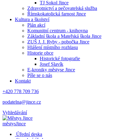
TJ Sokol Jince
Zdravotnictví a pečovatelská služba
Římskokatolická farnost Jince
Kultura a školství
Plán akcí
Komunitní centrum - knihovna
Základní škola a Mateřská škola Jince
ZUŠ J. J. Ryby - pobočka Jince
Hlášení místního rozhlasu
Historie obce
Historické fotografie
Josef Slavík
E-kroniky městyse Jince
Píše se o nás
Kontakt
+420 778 709 736
podatelna@jince.cz
Vyhledávání
městys
Jince
Úřední deska