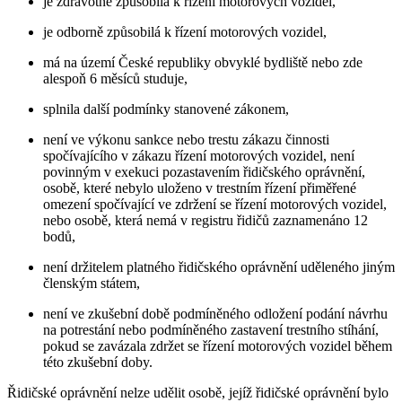
je zdravotně způsobilá k řízení motorových vozidel,
je odborně způsobilá k řízení motorových vozidel,
má na území České republiky obvyklé bydliště nebo zde
alespoň 6 měsíců studuje,
splnila další podmínky stanovené zákonem,
není ve výkonu sankce nebo trestu zákazu činnosti
spočívajícího v zákazu řízení motorových vozidel, není
povinným v exekuci pozastavením řidičského oprávnění,
osobě, které nebylo uloženo v trestním řízení přiměřené
omezení spočívající ve zdržení se řízení motorových vozidel,
nebo osobě, která nemá v registru řidičů zaznamenáno 12
bodů,
není držitelem platného řidičského oprávnění uděleného jiným
členským státem,
není ve zkušební době podmíněného odložení podání návrhu
na potrestání nebo podmíněného zastavení trestního stíhání,
pokud se zavázala zdržet se řízení motorových vozidel během
této zkušební doby.
Řidičské oprávnění nelze udělit osobě, jejíž řidičské oprávnění bylo