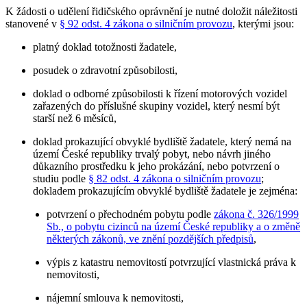
K žádosti o udělení řidičského oprávnění je nutné doložit náležitosti
stanovené v
§ 92 odst. 4 zákona o silničním provozu
, kterými jsou:
platný doklad totožnosti žadatele,
posudek o zdravotní způsobilosti,
doklad o odborné způsobilosti k řízení motorových vozidel
zařazených do příslušné skupiny vozidel, který nesmí být
starší než 6 měsíců,
doklad prokazující obvyklé bydliště žadatele, který nemá na
území České republiky trvalý pobyt, nebo návrh jiného
důkazního prostředku k jeho prokázání, nebo potvrzení o
studiu podle
§ 82 odst. 4 zákona o silničním provozu
;
dokladem prokazujícím obvyklé bydliště žadatele je zejména:
potvrzení o přechodném pobytu podle
zákona č. 326/1999
Sb., o pobytu cizinců na území České republiky a o změně
některých zákonů, ve znění pozdějších předpisů
,
výpis z katastru nemovitostí potvrzující vlastnická práva k
nemovitosti,
nájemní smlouva k nemovitosti,