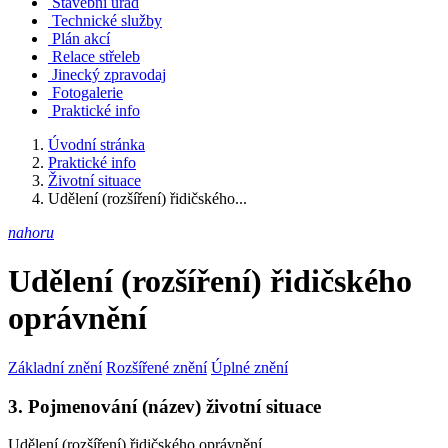
Stavební úřad
Technické služby
Plán akcí
Relace střeleb
Jinecký zpravodaj
Fotogalerie
Praktické info
Úvodní stránka
Praktické info
Životní situace
Udělení (rozšíření) řidičského...
nahoru
Udělení (rozšíření) řidičského
oprávnění
Základní znění
Rozšířené znění
Úplné znění
3. Pojmenování (název) životní situace
Udělení (rozšíření) řidičského oprávnění