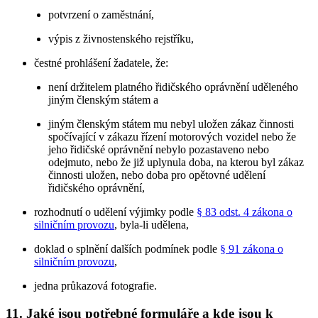
potvrzení o zaměstnání,
výpis z živnostenského rejstříku,
čestné prohlášení žadatele, že:
není držitelem platného řidičského oprávnění uděleného
jiným členským státem a
jiným členským státem mu nebyl uložen zákaz činnosti
spočívající v zákazu řízení motorových vozidel nebo že
jeho řidičské oprávnění nebylo pozastaveno nebo
odejmuto, nebo že již uplynula doba, na kterou byl zákaz
činnosti uložen, nebo doba pro opětovné udělení
řidičského oprávnění,
rozhodnutí o udělení výjimky podle
§ 83 odst. 4 zákona o
silničním provozu
, byla-li udělena,
doklad o splnění dalších podmínek podle
§ 91 zákona o
silničním provozu
,
jedna průkazová fotografie.
11. Jaké jsou potřebné formuláře a kde jsou k