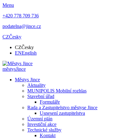
Menu
+420 778 709 736
podatelna@jince.cz
CZ
Česky
CZ
Česky
EN
English
městys
Jince
Městys Jince
Aktuality
MUNIPOLIS Mobilní rozhlas
Stavební úřad
Formuláře
Rada a Zastupitelstvo městyse Jince
Usnesení zastupitelstva
Územní plán
Investiční akce
Technické služby
Kontakt