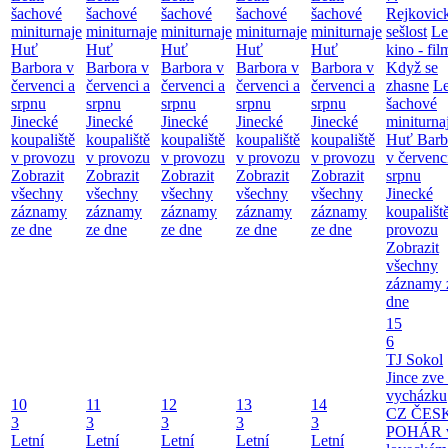
šachové
šachové
šachové
šachové
šachové
Rejkovic
miniturnaje
miniturnaje
miniturnaje
miniturnaje
miniturnaje
sešlost
Le
Huť
Huť
Huť
Huť
Huť
kino - fil
Barbora v
Barbora v
Barbora v
Barbora v
Barbora v
Když se
červenci a
červenci a
červenci a
červenci a
červenci a
zhasne
Le
srpnu
srpnu
srpnu
srpnu
srpnu
šachové
Jinecké
Jinecké
Jinecké
Jinecké
Jinecké
miniturna
koupaliště
koupaliště
koupaliště
koupaliště
koupaliště
Huť Barb
v provozu
v provozu
v provozu
v provozu
v provozu
v červenc
Zobrazit
Zobrazit
Zobrazit
Zobrazit
Zobrazit
srpnu
všechny
všechny
všechny
všechny
všechny
Jinecké
záznamy
záznamy
záznamy
záznamy
záznamy
koupališt
ze dne
ze dne
ze dne
ze dne
ze dne
provozu
Zobrazit
všechny
záznamy 
dne
15
6
TJ Sokol
Jince zve
vycházku
10
11
12
13
14
CZ ČES
3
3
3
3
3
POHÁR 
Letní
Letní
Letní
Letní
Letní