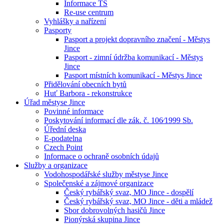
Informace TS
Re-use centrum
Vyhlášky a nařízení
Pasporty
Pasport a projekt dopravního značení - Městys
Jince
Pasport - zimní údržba komunikací - Městys
Jince
Pasport místních komunikací - Městys Jince
Přidělování obecních bytů
Huť Barbora - rekonstrukce
Úřad městyse Jince
Povinné informace
Poskytování informací dle zák. č. 106⁄1999 Sb.
Úřední deska
E-podatelna
Czech Point
Informace o ochraně osobních údajů
Služby a organizace
Vodohospodářské služby městyse Jince
Společenské a zájmové organizace
Český rybářský svaz, MO Jince - dospělí
Český rybářský svaz, MO Jince - děti a mládež
Sbor dobrovolných hasičů Jince
Pionýrská skupina Jince