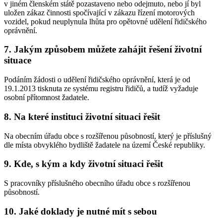
v jiném členském státě pozastaveno nebo odejmuto, nebo jí byl
uložen zákaz činnosti spočívající v zákazu řízení motorových
vozidel, pokud neuplynula lhůta pro opětovné udělení řidičského
oprávnění.
7. Jakým způsobem můžete zahájit řešení životní
situace
Podáním žádosti o udělení řidičského oprávnění, která je od
19.1.2013 tisknuta ze systému registru řidičů, a tudíž vyžaduje
osobní přítomnost žadatele.
8. Na které instituci životní situaci řešit
Na obecním úřadu obce s rozšířenou působností, který je příslušný
dle místa obvyklého bydliště žadatele na území České republiky.
9. Kde, s kým a kdy životní situaci řešit
S pracovníky příslušného obecního úřadu obce s rozšířenou
působností.
10. Jaké doklady je nutné mít s sebou