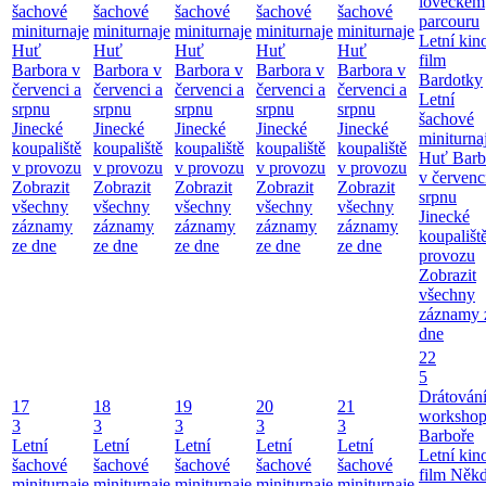
loveckém
šachové
šachové
šachové
šachové
šachové
parcouru
miniturnaje
miniturnaje
miniturnaje
miniturnaje
miniturnaje
Letní kino
Huť
Huť
Huť
Huť
Huť
film
Barbora v
Barbora v
Barbora v
Barbora v
Barbora v
Bardotky
červenci a
červenci a
červenci a
červenci a
červenci a
Letní
srpnu
srpnu
srpnu
srpnu
srpnu
šachové
Jinecké
Jinecké
Jinecké
Jinecké
Jinecké
miniturna
koupaliště
koupaliště
koupaliště
koupaliště
koupaliště
Huť Barb
v provozu
v provozu
v provozu
v provozu
v provozu
v červenc
Zobrazit
Zobrazit
Zobrazit
Zobrazit
Zobrazit
srpnu
všechny
všechny
všechny
všechny
všechny
Jinecké
záznamy
záznamy
záznamy
záznamy
záznamy
koupališt
ze dne
ze dne
ze dne
ze dne
ze dne
provozu
Zobrazit
všechny
záznamy 
dne
22
5
Drátování
17
18
19
20
21
workshop
3
3
3
3
3
Barboře
Letní
Letní
Letní
Letní
Letní
Letní kino
šachové
šachové
šachové
šachové
šachové
film Něk
miniturnaje
miniturnaje
miniturnaje
miniturnaje
miniturnaje