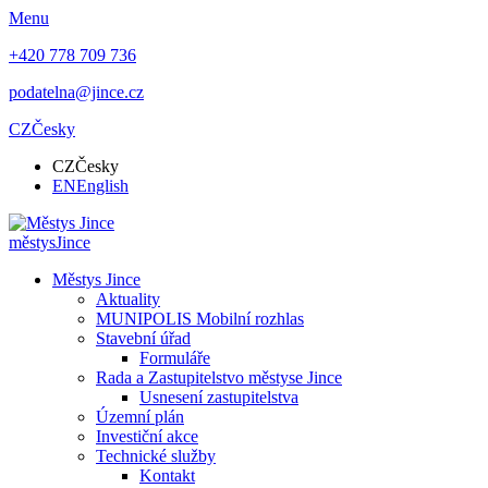
Menu
+420 778 709 736
podatelna@jince.cz
CZ
Česky
CZ
Česky
EN
English
městys
Jince
Městys Jince
Aktuality
MUNIPOLIS Mobilní rozhlas
Stavební úřad
Formuláře
Rada a Zastupitelstvo městyse Jince
Usnesení zastupitelstva
Územní plán
Investiční akce
Technické služby
Kontakt