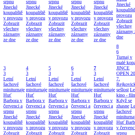
srpnu
srpnu
srpnu
srpnu
srpnu
Jinecké
Jinecké
Jinecké
Jinecké
Jinecké
Jinecké
koupališt
koupaliště
koupaliště
koupaliště
koupaliště
koupaliště
provozu
v provozu
v provozu
v provozu
v provozu
v provozu
Zobrazit
Zobrazit
Zobrazit
Zobrazit
Zobrazit
Zobrazit
všechny
všechny
všechny
všechny
všechny
všechny
záznamy 
záznamy
záznamy
záznamy
záznamy
záznamy
dne
ze dne
ze dne
ze dne
ze dne
ze dne
8
6
Turnaj v
malé kop
3
4
5
6
7
JINCE
3
3
3
3
3
OPEN 20
Letní
Letní
Letní
Letní
Letní
7.
šachové
šachové
šachové
šachové
šachové
Rejkovic
miniturnaje
miniturnaje
miniturnaje
miniturnaje
miniturnaje
sešlost
Le
Huť
Huť
Huť
Huť
Huť
kino - fil
Barbora v
Barbora v
Barbora v
Barbora v
Barbora v
Když se
červenci a
červenci a
červenci a
červenci a
červenci a
zhasne
Le
srpnu
srpnu
srpnu
srpnu
srpnu
šachové
Jinecké
Jinecké
Jinecké
Jinecké
Jinecké
miniturna
koupaliště
koupaliště
koupaliště
koupaliště
koupaliště
Huť Barb
v provozu
v provozu
v provozu
v provozu
v provozu
v červenc
Zobrazit
Zobrazit
Zobrazit
Zobrazit
Zobrazit
srpnu