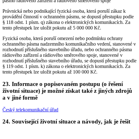
pásmo rádiového zařízení a rádiového směrového spoje
Právnická nebo podnikající fyzická osoba, která poruší zákaz k
provádění činností v ochranném pásmu, se dopustí přestupku podle
§ 118 odst. 1 písm. q) zákona o elektronických komunikacích. Za
tento přestupek lze uložit pokutu až 5 000 000 Kč.
Fyzická osoba, která poruší omezení nebo podmínku ochrany
ochranného pásma nadzemního komunikačního vedení, stanovené v
rozhodnutí příslušného stavebního úřadu, nebo ochranného pásma
rádiového zařízení a rádiového směrového spoje, stanovené v
rozhodnutí příslušného stavebního úřadu, se dopustí přestupku podle
§ 119 odst. 1 písm. k) zákona o elektronických komunikacích. Za
tento přestupek lze uložit pokutu až 100 000 Kč.
23. Informace o popisovaném postupu (o řešení
životní situace) je možné získat také z jiných zdrojů
a v jiné formě
Český telekomunikační úřad
24. Související životní situace a návody, jak je řešit