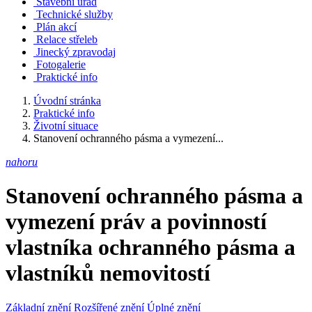
Stavební úřad
Technické služby
Plán akcí
Relace střeleb
Jinecký zpravodaj
Fotogalerie
Praktické info
Úvodní stránka
Praktické info
Životní situace
Stanovení ochranného pásma a vymezení...
nahoru
Stanovení ochranného pásma a
vymezení práv a povinností
vlastníka ochranného pásma a
vlastníků nemovitostí
Základní znění
Rozšířené znění
Úplné znění