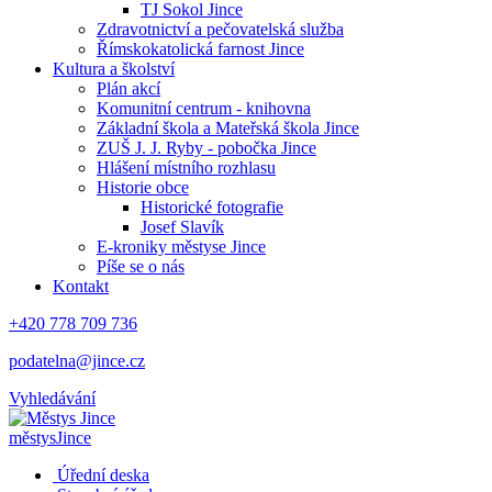
TJ Sokol Jince
Zdravotnictví a pečovatelská služba
Římskokatolická farnost Jince
Kultura a školství
Plán akcí
Komunitní centrum - knihovna
Základní škola a Mateřská škola Jince
ZUŠ J. J. Ryby - pobočka Jince
Hlášení místního rozhlasu
Historie obce
Historické fotografie
Josef Slavík
E-kroniky městyse Jince
Píše se o nás
Kontakt
+420 778 709 736
podatelna@jince.cz
Vyhledávání
městys
Jince
Úřední deska