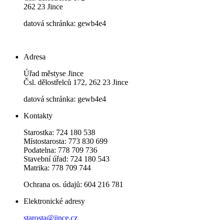
262 23 Jince
datová schránka: gewb4e4
Adresa
Úřad městyse Jince
Čsl. dělostřelců 172, 262 23 Jince
datová schránka: gewb4e4
Kontakty
Starostka: 724 180 538
Místostarosta: 773 830 699
Podatelna: 778 709 736
Stavební úřad: 724 180 543
Matrika: 778 709 744
Ochrana os. údajů: 604 216 781
Elektronické adresy
starosta@jince.cz