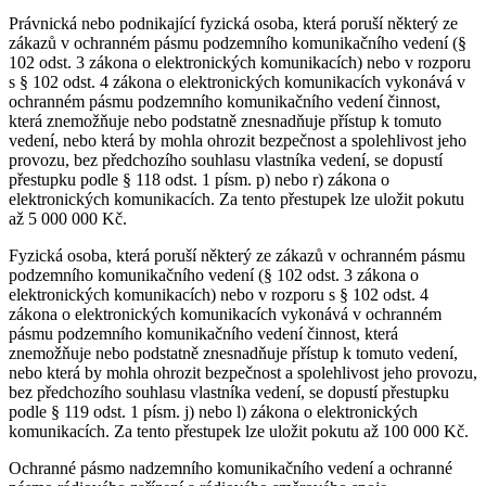
Právnická nebo podnikající fyzická osoba, která poruší některý ze
zákazů v ochranném pásmu podzemního komunikačního vedení (§
102 odst. 3 zákona o elektronických komunikacích) nebo v rozporu
s § 102 odst. 4 zákona o elektronických komunikacích vykonává v
ochranném pásmu podzemního komunikačního vedení činnost,
která znemožňuje nebo podstatně znesnadňuje přístup k tomuto
vedení, nebo která by mohla ohrozit bezpečnost a spolehlivost jeho
provozu, bez předchozího souhlasu vlastníka vedení, se dopustí
přestupku podle § 118 odst. 1 písm. p) nebo r) zákona o
elektronických komunikacích. Za tento přestupek lze uložit pokutu
až 5 000 000 Kč.
Fyzická osoba, která poruší některý ze zákazů v ochranném pásmu
podzemního komunikačního vedení (§ 102 odst. 3 zákona o
elektronických komunikacích) nebo v rozporu s § 102 odst. 4
zákona o elektronických komunikacích vykonává v ochranném
pásmu podzemního komunikačního vedení činnost, která
znemožňuje nebo podstatně znesnadňuje přístup k tomuto vedení,
nebo která by mohla ohrozit bezpečnost a spolehlivost jeho provozu,
bez předchozího souhlasu vlastníka vedení, se dopustí přestupku
podle § 119 odst. 1 písm. j) nebo l) zákona o elektronických
komunikacích. Za tento přestupek lze uložit pokutu až 100 000 Kč.
Ochranné pásmo nadzemního komunikačního vedení a ochranné