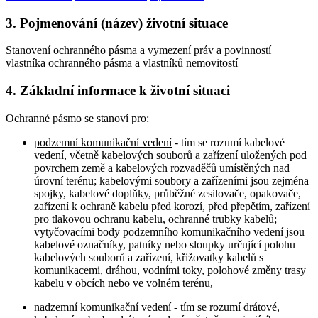
3. Pojmenování (název) životní situace
Stanovení ochranného pásma a vymezení práv a povinností
vlastníka ochranného pásma a vlastníků nemovitostí
4. Základní informace k životní situaci
Ochranné pásmo se stanoví pro:
podzemní komunikační vedení
- tím se rozumí kabelové
vedení, včetně kabelových souborů a zařízení uložených pod
povrchem země a kabelových rozvaděčů umístěných nad
úrovní terénu; kabelovými soubory a zařízeními jsou zejména
spojky, kabelové doplňky, průběžné zesilovače, opakovače,
zařízení k ochraně kabelu před korozí, před přepětím, zařízení
pro tlakovou ochranu kabelu, ochranné trubky kabelů;
vytyčovacími body podzemního komunikačního vedení jsou
kabelové označníky, patníky nebo sloupky určující polohu
kabelových souborů a zařízení, křižovatky kabelů s
komunikacemi, dráhou, vodními toky, polohové změny trasy
kabelu v obcích nebo ve volném terénu,
nadzemní komunikační vedení
- tím se rozumí drátové,