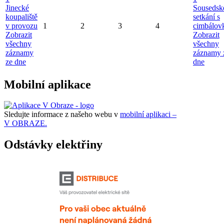
Jinecké
Sousedsk
koupaliště
setkání s
v provozu
1
2
3
4
cimbálov
Zobrazit
Zobrazit
všechny
všechny
záznamy
záznamy 
ze dne
dne
Mobilní aplikace
Sledujte informace z našeho webu v
mobilní aplikaci –
V OBRAZE.
Odstávky elektřiny