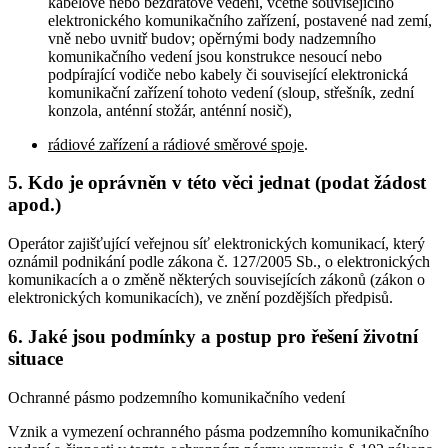
kabelové nebo bezdrátové vedení, včetně souvisejícího
elektronického komunikačního zařízení, postavené nad zemí,
vně nebo uvnitř budov; opěrnými body nadzemního
komunikačního vedení jsou konstrukce nesoucí nebo
podpírající vodiče nebo kabely či související elektronická
komunikační zařízení tohoto vedení (sloup, střešník, zední
konzola, anténní stožár, anténní nosič),
rádiové zařízení a rádiové směrové spoje
.
5. Kdo je oprávněn v této věci jednat (podat žádost
apod.)
Operátor zajišťující veřejnou síť elektronických komunikací, který
oznámil podnikání podle zákona č. 127/2005 Sb., o elektronických
komunikacích a o změně některých souvisejících zákonů (zákon o
elektronických komunikacích), ve znění pozdějších předpisů.
6. Jaké jsou podmínky a postup pro řešení životní
situace
Ochranné pásmo podzemního komunikačního vedení
Vznik a vymezení ochranného pásma podzemního komunikačního