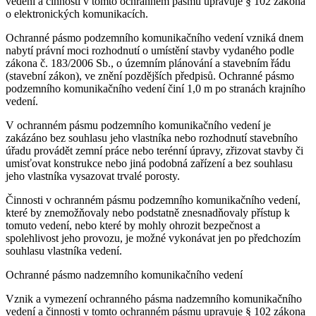
vedení a činnosti v tomto ochranném pásmu upravuje § 102 zákona
o elektronických komunikacích.
Ochranné pásmo podzemního komunikačního vedení vzniká dnem
nabytí právní moci rozhodnutí o umístění stavby vydaného podle
zákona č. 183/2006 Sb., o územním plánování a stavebním řádu
(stavební zákon), ve znění pozdějších předpisů. Ochranné pásmo
podzemního komunikačního vedení činí 1,0 m po stranách krajního
vedení.
V ochranném pásmu podzemního komunikačního vedení je
zakázáno bez souhlasu jeho vlastníka nebo rozhodnutí stavebního
úřadu provádět zemní práce nebo terénní úpravy, zřizovat stavby či
umisťovat konstrukce nebo jiná podobná zařízení a bez souhlasu
jeho vlastníka vysazovat trvalé porosty.
Činnosti v ochranném pásmu podzemního komunikačního vedení,
které by znemožňovaly nebo podstatně znesnadňovaly přístup k
tomuto vedení, nebo které by mohly ohrozit bezpečnost a
spolehlivost jeho provozu, je možné vykonávat jen po předchozím
souhlasu vlastníka vedení.
Ochranné pásmo nadzemního komunikačního vedení
Vznik a vymezení ochranného pásma nadzemního komunikačního
vedení a činnosti v tomto ochranném pásmu upravuje § 102 zákona