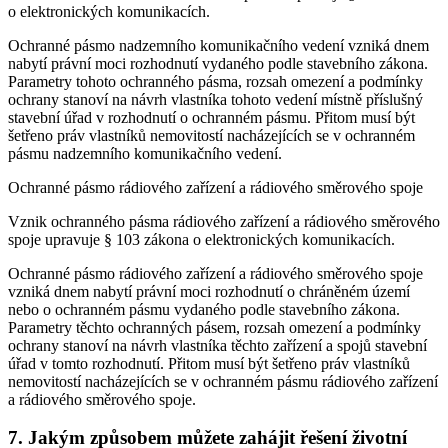
o elektronických komunikacích.
Ochranné pásmo nadzemního komunikačního vedení vzniká dnem
nabytí právní moci rozhodnutí vydaného podle stavebního zákona.
Parametry tohoto ochranného pásma, rozsah omezení a podmínky
ochrany stanoví na návrh vlastníka tohoto vedení místně příslušný
stavební úřad v rozhodnutí o ochranném pásmu. Přitom musí být
šetřeno práv vlastníků nemovitostí nacházejících se v ochranném
pásmu nadzemního komunikačního vedení.
Ochranné pásmo rádiového zařízení a rádiového směrového spoje
Vznik ochranného pásma rádiového zařízení a rádiového směrového
spoje upravuje § 103 zákona o elektronických komunikacích.
Ochranné pásmo rádiového zařízení a rádiového směrového spoje
vzniká dnem nabytí právní moci rozhodnutí o chráněném území
nebo o ochranném pásmu vydaného podle stavebního zákona.
Parametry těchto ochranných pásem, rozsah omezení a podmínky
ochrany stanoví na návrh vlastníka těchto zařízení a spojů stavební
úřad v tomto rozhodnutí. Přitom musí být šetřeno práv vlastníků
nemovitostí nacházejících se v ochranném pásmu rádiového zařízení
a rádiového směrového spoje.
7. Jakým způsobem můžete zahájit řešení životní