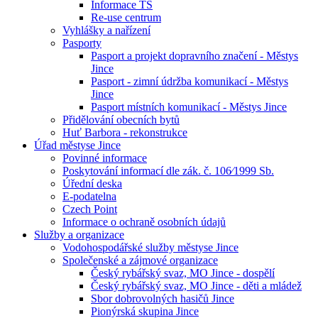
Informace TS
Re-use centrum
Vyhlášky a nařízení
Pasporty
Pasport a projekt dopravního značení - Městys
Jince
Pasport - zimní údržba komunikací - Městys
Jince
Pasport místních komunikací - Městys Jince
Přidělování obecních bytů
Huť Barbora - rekonstrukce
Úřad městyse Jince
Povinné informace
Poskytování informací dle zák. č. 106⁄1999 Sb.
Úřední deska
E-podatelna
Czech Point
Informace o ochraně osobních údajů
Služby a organizace
Vodohospodářské služby městyse Jince
Společenské a zájmové organizace
Český rybářský svaz, MO Jince - dospělí
Český rybářský svaz, MO Jince - děti a mládež
Sbor dobrovolných hasičů Jince
Pionýrská skupina Jince