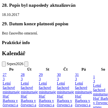
28. Popis byl naposledy aktualizován
18.10.2017
29. Datum konce platnosti popisu
Bez časového omezení.
Praktické info
Kalendář
Srpen
2026
Po
Út
St
Čt
Pá
So
27
28
29
30
31
1
3
3
3
3
3
3
Letní
Letní
Letní
Letní
Letní
Letní
šachové
šachové
šachové
šachové
šachové
šachové
miniturnaje
miniturnaje
miniturnaje
miniturnaje
miniturnaje
miniturna
Huť
Huť
Huť
Huť
Huť
Huť Barb
Barbora v
Barbora v
Barbora v
Barbora v
Barbora v
v červenc
červenci a
červenci a
červenci a
červenci a
červenci a
srpnu