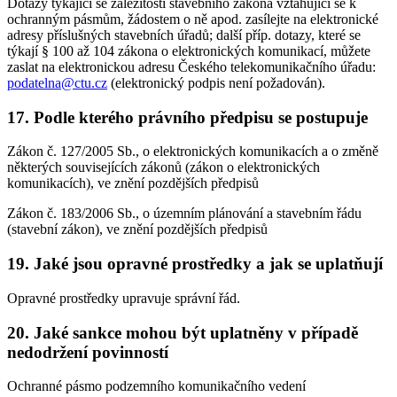
Dotazy týkající se záležitostí stavebního zákona vztahující se k
ochranným pásmům, žádostem o ně apod. zasílejte na elektronické
adresy příslušných stavebních úřadů; další příp. dotazy, které se
týkají § 100 až 104 zákona o elektronických komunikací, můžete
zaslat na elektronickou adresu Českého telekomunikačního úřadu:
podatelna@ctu.cz
(elektronický podpis není požadován).
17. Podle kterého právního předpisu se postupuje
Zákon č. 127/2005 Sb., o elektronických komunikacích a o změně
některých souvisejících zákonů (zákon o elektronických
komunikacích), ve znění pozdějších předpisů
Zákon č. 183/2006 Sb., o územním plánování a stavebním řádu
(stavební zákon), ve znění pozdějších předpisů
19. Jaké jsou opravné prostředky a jak se uplatňují
Opravné prostředky upravuje správní řád.
20. Jaké sankce mohou být uplatněny v případě
nedodržení povinností
Ochranné pásmo podzemního komunikačního vedení