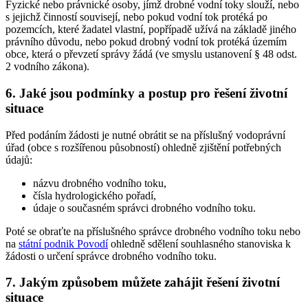
Fyzické nebo právnické osoby, jímž drobné vodní toky slouží, nebo
s jejichž činností souvisejí, nebo pokud vodní tok protéká po
pozemcích, které žadatel vlastní, popřípadě užívá na základě jiného
právního důvodu, nebo pokud drobný vodní tok protéká územím
obce, která o převzetí správy žádá (ve smyslu ustanovení § 48 odst.
2 vodního zákona).
6. Jaké jsou podmínky a postup pro řešení životní
situace
Před podáním žádosti je nutné obrátit se na příslušný vodoprávní
úřad (obce s rozšířenou působností) ohledně zjištění potřebných
údajů:
názvu drobného vodního toku,
čísla hydrologického pořadí,
údaje o současném správci drobného vodního toku.
Poté se obraťte na příslušného správce drobného vodního toku nebo
na
státní podnik Povodí
ohledně sdělení souhlasného stanoviska k
žádosti o určení správce drobného vodního toku.
7. Jakým způsobem můžete zahájit řešení životní
situace