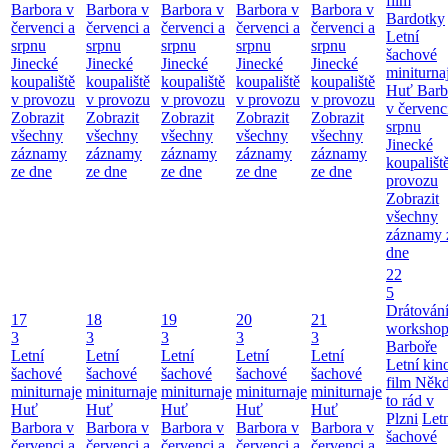
film
Barbora v
Barbora v
Barbora v
Barbora v
Barbora v
Bardotky
červenci a
červenci a
červenci a
červenci a
červenci a
Letní
srpnu
srpnu
srpnu
srpnu
srpnu
šachové
Jinecké
Jinecké
Jinecké
Jinecké
Jinecké
miniturna
koupaliště
koupaliště
koupaliště
koupaliště
koupaliště
Huť Barb
v provozu
v provozu
v provozu
v provozu
v provozu
v červenc
Zobrazit
Zobrazit
Zobrazit
Zobrazit
Zobrazit
srpnu
všechny
všechny
všechny
všechny
všechny
Jinecké
záznamy
záznamy
záznamy
záznamy
záznamy
koupališt
ze dne
ze dne
ze dne
ze dne
ze dne
provozu
Zobrazit
všechny
záznamy 
dne
22
5
Drátování
17
18
19
20
21
workshop
3
3
3
3
3
Barboře
Letní
Letní
Letní
Letní
Letní
Letní kino
šachové
šachové
šachové
šachové
šachové
film Něk
miniturnaje
miniturnaje
miniturnaje
miniturnaje
miniturnaje
to rád v
Huť
Huť
Huť
Huť
Huť
Plzni
Let
Barbora v
Barbora v
Barbora v
Barbora v
Barbora v
šachové
červenci a
červenci a
červenci a
červenci a
červenci a