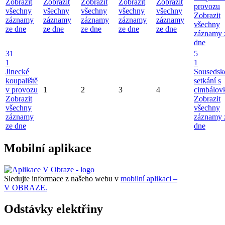
Zobrazit
Zobrazit
Zobrazit
Zobrazit
Zobrazit
provozu
všechny
všechny
všechny
všechny
všechny
Zobrazit
záznamy
záznamy
záznamy
záznamy
záznamy
všechny
ze dne
ze dne
ze dne
ze dne
ze dne
záznamy 
dne
31
5
1
1
Jinecké
Sousedsk
koupaliště
setkání s
v provozu
1
2
3
4
cimbálov
Zobrazit
Zobrazit
všechny
všechny
záznamy
záznamy 
ze dne
dne
Mobilní aplikace
Sledujte informace z našeho webu v
mobilní aplikaci –
V OBRAZE.
Odstávky elektřiny