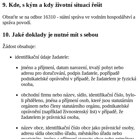
9. Kde, s kým a kdy životní situaci řešit
Obraťte se na odbor 16310 - státní správa ve vodním hospodářství a
správa povodí.
10. Jaké doklady je nutné mít s sebou
Žádost obsahuje:
identifikační údaje žadatele:
jméno a příjmení, datum narození, trvalý pobyt nebo
adresu pro doručování, podpis žadatele, popřípadě
podnikatelské oprávnění v případě, že žadatelem je fyzická
osoba,
obchodní firmu nebo název, sídlo, identifikační číslo, bylo-
li přiděleno, jména a příjmení osob, které jsou statutárním
orgánem nebo členy statutárního orgánu, podnikatelské
oprávnění (například živnostenský list) v případě, že
žadatelem je právnická osoba,
název obce, identifikační číslo obce jako právnické osoby,
adresu sídla obecního úřadu, městského úřadu nebo
magistrátu, jméno a příjmení starosty obce nebo primátora,