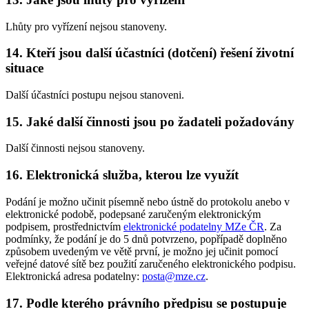
Lhůty pro vyřízení nejsou stanoveny.
14. Kteří jsou další účastníci (dotčení) řešení životní
situace
Další účastníci postupu nejsou stanoveni.
15. Jaké další činnosti jsou po žadateli požadovány
Další činnosti nejsou stanoveny.
16. Elektronická služba, kterou lze využít
Podání je možno učinit písemně nebo ústně do protokolu anebo v
elektronické podobě, podepsané zaručeným elektronickým
podpisem, prostřednictvím
elektronické podatelny MZe ČR
. Za
podmínky, že podání je do 5 dnů potvrzeno, popřípadě doplněno
způsobem uvedeným ve větě první, je možno jej učinit pomocí
veřejné datové sítě bez použití zaručeného elektronického podpisu.
Elektronická adresa podatelny:
posta@mze.cz
.
17. Podle kterého právního předpisu se postupuje