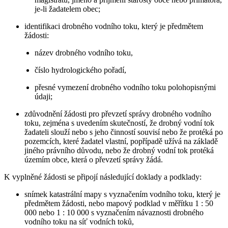
je-li žadatelem obec;
identifikaci drobného vodního toku, který je předmětem
žádosti:
název drobného vodního toku,
číslo hydrologického pořadí,
přesné vymezení drobného vodního toku polohopisnými
údaji;
zdůvodnění žádosti pro převzetí správy drobného vodního
toku, zejména s uvedením skutečností, že drobný vodní tok
žadateli slouží nebo s jeho činností souvisí nebo že protéká po
pozemcích, které žadatel vlastní, popřípadě užívá na základě
jiného právního důvodu, nebo že drobný vodní tok protéká
územím obce, která o převzetí správy žádá.
K vyplněné žádosti se připojí následující doklady a podklady:
snímek katastrální mapy s vyznačením vodního toku, který je
předmětem žádosti, nebo mapový podklad v měřítku 1 : 50
000 nebo 1 : 10 000 s vyznačením návaznosti drobného
vodního toku na síť vodních toků,