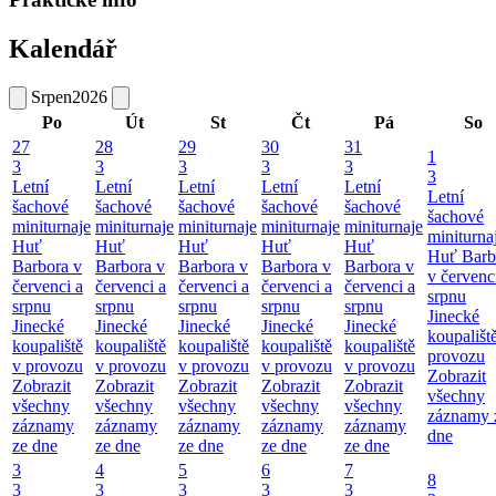
Kalendář
Srpen
2026
Po
Út
St
Čt
Pá
So
27
28
29
30
31
1
3
3
3
3
3
3
Letní
Letní
Letní
Letní
Letní
Letní
šachové
šachové
šachové
šachové
šachové
šachové
miniturnaje
miniturnaje
miniturnaje
miniturnaje
miniturnaje
miniturna
Huť
Huť
Huť
Huť
Huť
Huť Barb
Barbora v
Barbora v
Barbora v
Barbora v
Barbora v
v červenc
červenci a
červenci a
červenci a
červenci a
červenci a
srpnu
srpnu
srpnu
srpnu
srpnu
srpnu
Jinecké
Jinecké
Jinecké
Jinecké
Jinecké
Jinecké
koupališt
koupaliště
koupaliště
koupaliště
koupaliště
koupaliště
provozu
v provozu
v provozu
v provozu
v provozu
v provozu
Zobrazit
Zobrazit
Zobrazit
Zobrazit
Zobrazit
Zobrazit
všechny
všechny
všechny
všechny
všechny
všechny
záznamy 
záznamy
záznamy
záznamy
záznamy
záznamy
dne
ze dne
ze dne
ze dne
ze dne
ze dne
3
4
5
6
7
8
3
3
3
3
3