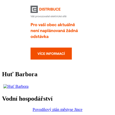
Huť Barbora
Vodní hospodářství
Povodňový plán městyse Jince