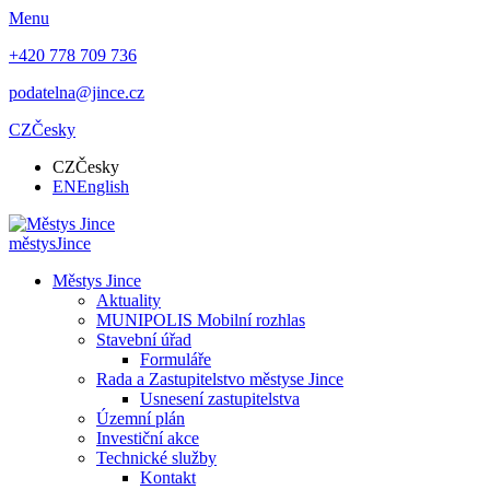
Menu
+420 778 709 736
podatelna@jince.cz
CZ
Česky
CZ
Česky
EN
English
městys
Jince
Městys Jince
Aktuality
MUNIPOLIS Mobilní rozhlas
Stavební úřad
Formuláře
Rada a Zastupitelstvo městyse Jince
Usnesení zastupitelstva
Územní plán
Investiční akce
Technické služby
Kontakt