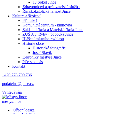
TJ Sokol Jince
Zdravotnictví a pečovatelská služba
Římskokatolická farnost Jince
Kultura a školství
Plán akcí
Komunitní centrum - knihovna
Základní škola a Mateřská škola Jince
ZUŠ J. J. Ryby - pobočka Jince
Hlášení místního rozhlasu
Historie obce
Historické fotografie
Josef Slavík
E-kroniky městyse Jince
Píše se o nás
Kontakt
+420 778 709 736
podatelna@jince.cz
Vyhledávání
městys
Jince
Úřední deska