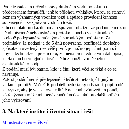
Podejte žádost o určení správy drobného vodního toku na
předepsaném formuláři, jenž je přílohou vyhlášky, kterou se stanoví
seznam významných vodních toků a způsob provádění činností
souvisejících se správou vodních toků.
Obecně platí pro každé podání správní řád - tzn. že podání je možno
učinit písemně nebo ústně do protokolu anebo v elektronické
podobě podepsané zaručeným elektronickým podpisem. Za
podmínky, že podání je do 5 dnů potvrzeno, popřípadě doplněno
způsobem uvedeným ve větě první, je možno jej učinit pomocí
jiných technických prostředků, zejména prostřednictvím dálnopisu,
telefaxu nebo veřejné datové sítě bez použití zaručeného
elektronického podpisu.
Z podání musí být patrno, kdo je činí, které věci se týká a co se
navrhuje.
Pokud podání nemá předepsané náležitosti nebo trpí-li jinými
vadami, pomůže MZe ČR podateli nedostatky odstranit, popřípadě
jej vyzve, aby je ve stanovené lhůtě odstranil; zároveň ho poučí,
jaký význam může mít neodstranění nedostatků pro další průběh
jeho vyřizování.
8. Na které instituci životní situaci řešit
Ministerstvo zemědělství