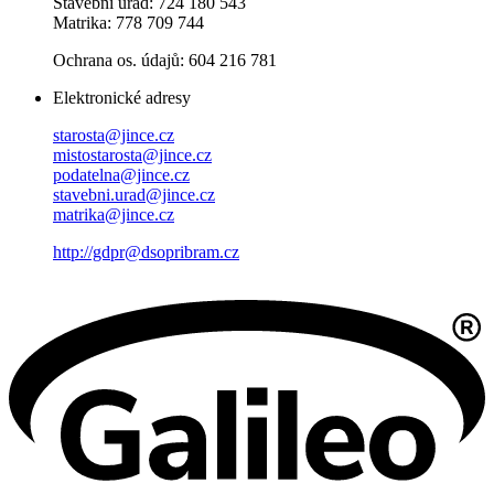
Stavební úřad: 724 180 543
Matrika: 778 709 744
Ochrana os. údajů: 604 216 781
Elektronické adresy
starosta@jince.cz
mistostarosta@jince.cz
podatelna@jince.cz
stavebni.urad@jince.cz
matrika@jince.cz
http://gdpr@dsopribram.cz