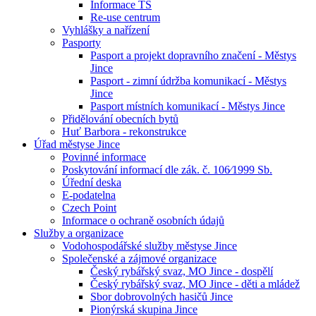
Informace TS
Re-use centrum
Vyhlášky a nařízení
Pasporty
Pasport a projekt dopravního značení - Městys
Jince
Pasport - zimní údržba komunikací - Městys
Jince
Pasport místních komunikací - Městys Jince
Přidělování obecních bytů
Huť Barbora - rekonstrukce
Úřad městyse Jince
Povinné informace
Poskytování informací dle zák. č. 106⁄1999 Sb.
Úřední deska
E-podatelna
Czech Point
Informace o ochraně osobních údajů
Služby a organizace
Vodohospodářské služby městyse Jince
Společenské a zájmové organizace
Český rybářský svaz, MO Jince - dospělí
Český rybářský svaz, MO Jince - děti a mládež
Sbor dobrovolných hasičů Jince
Pionýrská skupina Jince