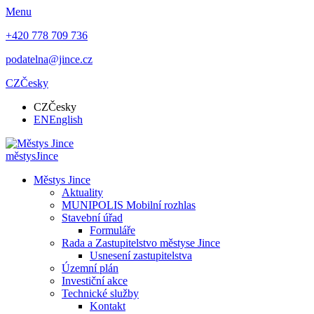
Menu
+420 778 709 736
podatelna@jince.cz
CZ
Česky
CZ
Česky
EN
English
městys
Jince
Městys Jince
Aktuality
MUNIPOLIS Mobilní rozhlas
Stavební úřad
Formuláře
Rada a Zastupitelstvo městyse Jince
Usnesení zastupitelstva
Územní plán
Investiční akce
Technické služby
Kontakt