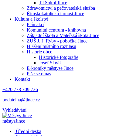
TJ Sokol Jince
Zdravotnictví a pečovatelská služba
Římskokatolická farnost Jince
Kultura a školství
Plán akcí
Komunitní centrum - knihovna
Základní škola a Mateřská škola Jince
ZUŠ J. J. Ryby - pobočka Jince
Hlášení místního rozhlasu
Historie obce
Historické fotografie
Josef Slavík
E-kroniky městyse Jince
Píše se o nás
Kontakt
+420 778 709 736
podatelna@jince.cz
Vyhledávání
městys
Jince
Úřední deska