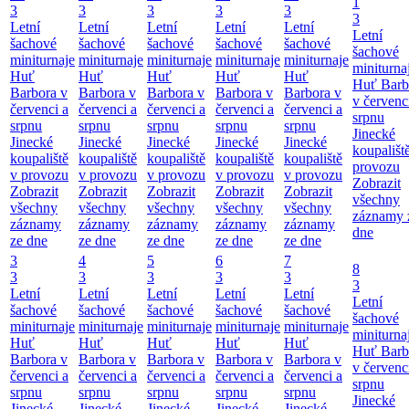
1
3
3
3
3
3
3
Letní
Letní
Letní
Letní
Letní
Letní
šachové
šachové
šachové
šachové
šachové
šachové
miniturnaje
miniturnaje
miniturnaje
miniturnaje
miniturnaje
miniturna
Huť
Huť
Huť
Huť
Huť
Huť Barb
Barbora v
Barbora v
Barbora v
Barbora v
Barbora v
v červenc
červenci a
červenci a
červenci a
červenci a
červenci a
srpnu
srpnu
srpnu
srpnu
srpnu
srpnu
Jinecké
Jinecké
Jinecké
Jinecké
Jinecké
Jinecké
koupališt
koupaliště
koupaliště
koupaliště
koupaliště
koupaliště
provozu
v provozu
v provozu
v provozu
v provozu
v provozu
Zobrazit
Zobrazit
Zobrazit
Zobrazit
Zobrazit
Zobrazit
všechny
všechny
všechny
všechny
všechny
všechny
záznamy 
záznamy
záznamy
záznamy
záznamy
záznamy
dne
ze dne
ze dne
ze dne
ze dne
ze dne
3
4
5
6
7
8
3
3
3
3
3
3
Letní
Letní
Letní
Letní
Letní
Letní
šachové
šachové
šachové
šachové
šachové
šachové
miniturnaje
miniturnaje
miniturnaje
miniturnaje
miniturnaje
miniturna
Huť
Huť
Huť
Huť
Huť
Huť Barb
Barbora v
Barbora v
Barbora v
Barbora v
Barbora v
v červenc
červenci a
červenci a
červenci a
červenci a
červenci a
srpnu
srpnu
srpnu
srpnu
srpnu
srpnu
Jinecké
Jinecké
Jinecké
Jinecké
Jinecké
Jinecké