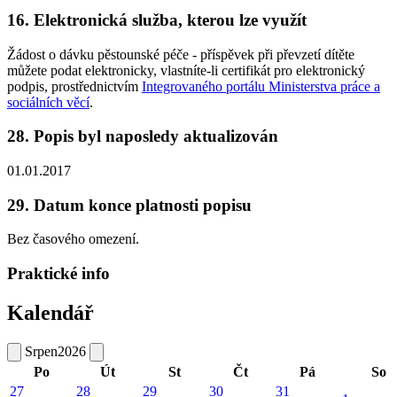
16. Elektronická služba, kterou lze využít
Žádost o dávku pěstounské péče - příspěvek při převzetí dítěte
můžete podat elektronicky, vlastníte-li certifikát pro elektronický
podpis, prostřednictvím
Integrovaného portálu Ministerstva práce a
sociálních věcí
.
28. Popis byl naposledy aktualizován
01.01.2017
29. Datum konce platnosti popisu
Bez časového omezení.
Praktické info
Kalendář
Srpen
2026
Po
Út
St
Čt
Pá
So
27
28
29
30
31