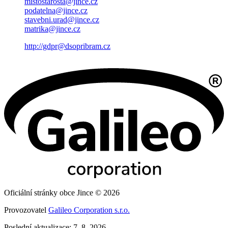
mistostarosta@jince.cz
podatelna@jince.cz
stavebni.urad@jince.cz
matrika@jince.cz
http://gdpr@dsopribram.cz
Oficiální stránky obce Jince © 2026
Provozovatel
Galileo Corporation s.r.o.
Poslední aktualizace: 7. 8. 2026