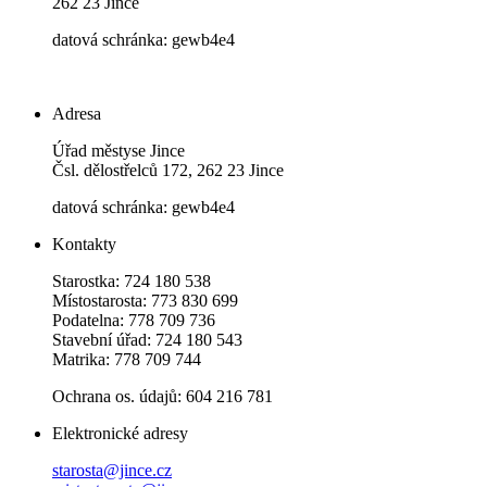
262 23 Jince
datová schránka: gewb4e4
Adresa
Úřad městyse Jince
Čsl. dělostřelců 172, 262 23 Jince
datová schránka: gewb4e4
Kontakty
Starostka: 724 180 538
Místostarosta: 773 830 699
Podatelna: 778 709 736
Stavební úřad: 724 180 543
Matrika: 778 709 744
Ochrana os. údajů: 604 216 781
Elektronické adresy
starosta@jince.cz