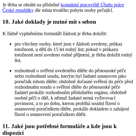
Je třeba se obrátit na příslušné
kontaktní pracoviště Úřadu práce
České republiky
dle místa trvalého pobytu osoby pečující.
10. Jaké doklady je nutné mít s sebou
K řádně vyplněnému formuláři žádosti je třeba doložit:
pro všechny osoby, které jsou v žádosti uvedeny, průkaz
totožnosti, u dětí do 15 let rodný list; pokud v průkazu
totožnosti není uvedeno rodné příjmení, je třeba doložit rodný
list,
rozhodnutí o svěření uvedeného dítěte do pěstounské péče
nebo rozhodnutí soudu, kterým byl žadatel ustanoven jako
poručník tohoto dítěte; obdobně dočasné svěření do péče před
rozhodnutím soudu o svěření dítěte do pěstounské péče
žadatel prokáže rozhodnutím příslušného orgánu; obdobně
osobní péči o dítě, k němuž žadatel nemá vyživovací
povinnost, a to po dobu, kterou probíhá soudní řízení o
ustanovení poručníkem dítěte, prokáže dokladem o zahájení
řízení o ustanovení poručníkem dítěti.
11. Jaké jsou potřebné formuláře a kde jsou k
dispozici