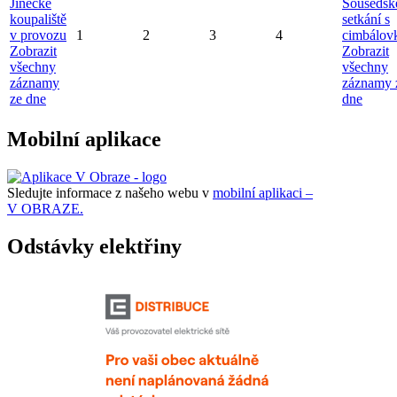
Jinecké
Sousedsk
koupaliště
setkání s
v provozu
1
2
3
4
cimbálov
Zobrazit
Zobrazit
všechny
všechny
záznamy
záznamy 
ze dne
dne
Mobilní aplikace
Sledujte informace z našeho webu v
mobilní aplikaci –
V OBRAZE.
Odstávky elektřiny