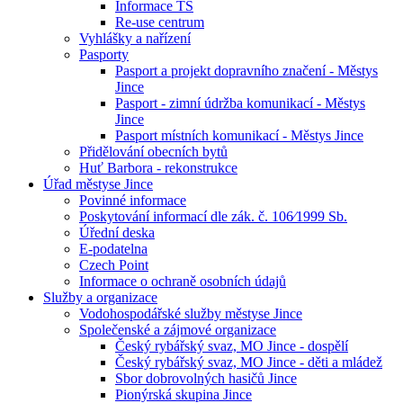
Informace TS
Re-use centrum
Vyhlášky a nařízení
Pasporty
Pasport a projekt dopravního značení - Městys
Jince
Pasport - zimní údržba komunikací - Městys
Jince
Pasport místních komunikací - Městys Jince
Přidělování obecních bytů
Huť Barbora - rekonstrukce
Úřad městyse Jince
Povinné informace
Poskytování informací dle zák. č. 106⁄1999 Sb.
Úřední deska
E-podatelna
Czech Point
Informace o ochraně osobních údajů
Služby a organizace
Vodohospodářské služby městyse Jince
Společenské a zájmové organizace
Český rybářský svaz, MO Jince - dospělí
Český rybářský svaz, MO Jince - děti a mládež
Sbor dobrovolných hasičů Jince
Pionýrská skupina Jince