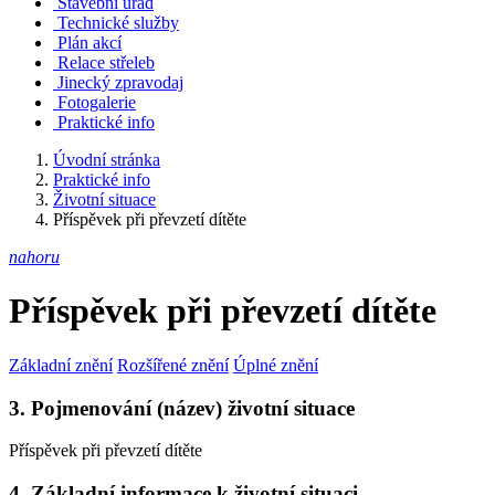
Stavební úřad
Technické služby
Plán akcí
Relace střeleb
Jinecký zpravodaj
Fotogalerie
Praktické info
Úvodní stránka
Praktické info
Životní situace
Příspěvek při převzetí dítěte
nahoru
Příspěvek při převzetí dítěte
Základní znění
Rozšířené znění
Úplné znění
3. Pojmenování (název) životní situace
Příspěvek při převzetí dítěte
4. Základní informace k životní situaci