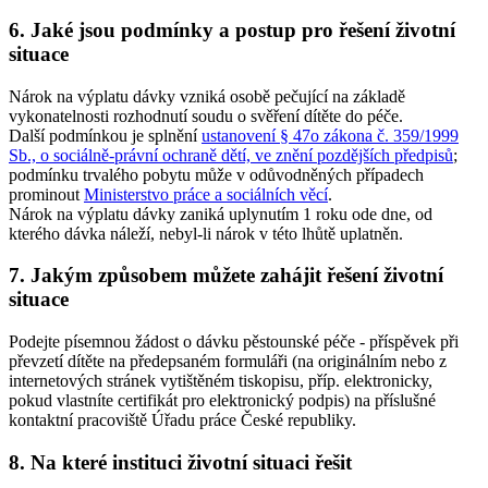
6. Jaké jsou podmínky a postup pro řešení životní
situace
Nárok na výplatu dávky vzniká osobě pečující na základě
vykonatelnosti rozhodnutí soudu o svěření dítěte do péče.
Další podmínkou je splnění
ustanovení § 47o zákona č. 359/1999
Sb., o sociálně-právní ochraně dětí, ve znění pozdějších předpisů
;
podmínku trvalého pobytu může v odůvodněných případech
prominout
Ministerstvo práce a sociálních věcí
.
Nárok na výplatu dávky zaniká uplynutím 1 roku ode dne, od
kterého dávka náleží, nebyl-li nárok v této lhůtě uplatněn.
7. Jakým způsobem můžete zahájit řešení životní
situace
Podejte písemnou žádost o dávku pěstounské péče - příspěvek při
převzetí dítěte na předepsaném formuláři (na originálním nebo z
internetových stránek vytištěném tiskopisu, příp. elektronicky,
pokud vlastníte certifikát pro elektronický podpis) na příslušné
kontaktní pracoviště Úřadu práce České republiky.
8. Na které instituci životní situaci řešit