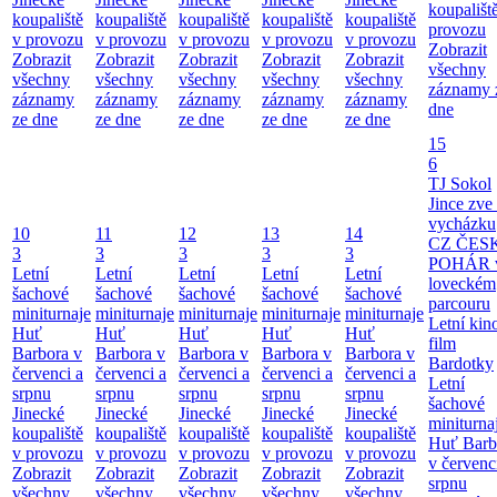
koupališt
koupaliště
koupaliště
koupaliště
koupaliště
koupaliště
provozu
v provozu
v provozu
v provozu
v provozu
v provozu
Zobrazit
Zobrazit
Zobrazit
Zobrazit
Zobrazit
Zobrazit
všechny
všechny
všechny
všechny
všechny
všechny
záznamy 
záznamy
záznamy
záznamy
záznamy
záznamy
dne
ze dne
ze dne
ze dne
ze dne
ze dne
15
6
TJ Sokol
Jince zve
vycházku
10
11
12
13
14
CZ ČES
3
3
3
3
3
POHÁR 
Letní
Letní
Letní
Letní
Letní
loveckém
šachové
šachové
šachové
šachové
šachové
parcouru
miniturnaje
miniturnaje
miniturnaje
miniturnaje
miniturnaje
Letní kino
Huť
Huť
Huť
Huť
Huť
film
Barbora v
Barbora v
Barbora v
Barbora v
Barbora v
Bardotky
červenci a
červenci a
červenci a
červenci a
červenci a
Letní
srpnu
srpnu
srpnu
srpnu
srpnu
šachové
Jinecké
Jinecké
Jinecké
Jinecké
Jinecké
miniturna
koupaliště
koupaliště
koupaliště
koupaliště
koupaliště
Huť Barb
v provozu
v provozu
v provozu
v provozu
v provozu
v červenc
Zobrazit
Zobrazit
Zobrazit
Zobrazit
Zobrazit
srpnu
všechny
všechny
všechny
všechny
všechny