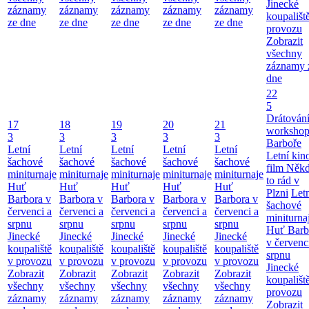
Jinecké
záznamy
záznamy
záznamy
záznamy
záznamy
koupališt
ze dne
ze dne
ze dne
ze dne
ze dne
provozu
Zobrazit
všechny
záznamy 
dne
22
5
Drátování
17
18
19
20
21
workshop
3
3
3
3
3
Barboře
Letní
Letní
Letní
Letní
Letní
Letní kino
šachové
šachové
šachové
šachové
šachové
film Něk
miniturnaje
miniturnaje
miniturnaje
miniturnaje
miniturnaje
to rád v
Huť
Huť
Huť
Huť
Huť
Plzni
Let
Barbora v
Barbora v
Barbora v
Barbora v
Barbora v
šachové
červenci a
červenci a
červenci a
červenci a
červenci a
miniturna
srpnu
srpnu
srpnu
srpnu
srpnu
Huť Barb
Jinecké
Jinecké
Jinecké
Jinecké
Jinecké
v červenc
koupaliště
koupaliště
koupaliště
koupaliště
koupaliště
srpnu
v provozu
v provozu
v provozu
v provozu
v provozu
Jinecké
Zobrazit
Zobrazit
Zobrazit
Zobrazit
Zobrazit
koupališt
všechny
všechny
všechny
všechny
všechny
provozu
záznamy
záznamy
záznamy
záznamy
záznamy
Zobrazit