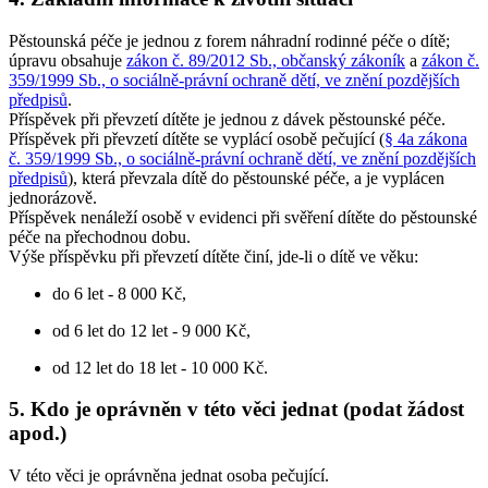
Pěstounská péče je jednou z forem náhradní rodinné péče o dítě;
úpravu obsahuje
zákon č. 89/2012 Sb., občanský zákoník
a
zákon č.
359/1999 Sb., o sociálně-právní ochraně dětí, ve znění pozdějších
předpisů
.
Příspěvek při převzetí dítěte je jednou z dávek pěstounské péče.
Příspěvek při převzetí dítěte se vyplácí osobě pečující (
§ 4a zákona
č. 359/1999 Sb., o sociálně-právní ochraně dětí, ve znění pozdějších
předpisů
), která převzala dítě do pěstounské péče, a je vyplácen
jednorázově.
Příspěvek nenáleží osobě v evidenci při svěření dítěte do pěstounské
péče na přechodnou dobu.
Výše příspěvku při převzetí dítěte činí, jde-li o dítě ve věku:
do 6 let - 8 000 Kč,
od 6 let do 12 let - 9 000 Kč,
od 12 let do 18 let - 10 000 Kč.
5. Kdo je oprávněn v této věci jednat (podat žádost
apod.)
V této věci je oprávněna jednat osoba pečující.