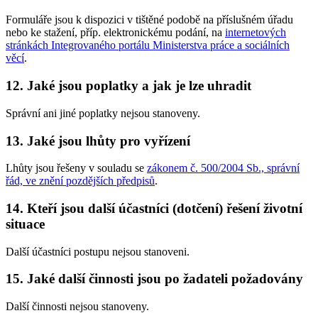
Formuláře jsou k dispozici v tištěné podobě na příslušném úřadu
nebo ke stažení, příp. elektronickému podání, na
internetových
stránkách Integrovaného portálu Ministerstva práce a sociálních
věcí
.
12. Jaké jsou poplatky a jak je lze uhradit
Správní ani jiné poplatky nejsou stanoveny.
13. Jaké jsou lhůty pro vyřízení
Lhůty jsou řešeny v souladu se
zákonem č. 500/2004 Sb., správní
řád, ve znění pozdějších předpisů
.
14. Kteří jsou další účastníci (dotčení) řešení životní
situace
Další účastníci postupu nejsou stanoveni.
15. Jaké další činnosti jsou po žadateli požadovány
Další činnosti nejsou stanoveny.