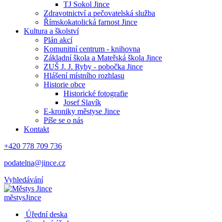
TJ Sokol Jince
Zdravotnictví a pečovatelská služba
Římskokatolická farnost Jince
Kultura a školství
Plán akcí
Komunitní centrum - knihovna
Základní škola a Mateřská škola Jince
ZUŠ J. J. Ryby - pobočka Jince
Hlášení místního rozhlasu
Historie obce
Historické fotografie
Josef Slavík
E-kroniky městyse Jince
Píše se o nás
Kontakt
+420 778 709 736
podatelna@jince.cz
Vyhledávání
městys
Jince
Úřední deska