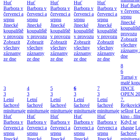
Huť
Huť
Huť
Huť
Huť
Huť Barb
Barbora v
Barbora v
Barbora v
Barbora v
Barbora v
v červenc
červenci a
červenci a
červenci a
červenci a
červenci a
srpnu
srpnu
srpnu
srpnu
srpnu
srpnu
Jinecké
Jinecké
Jinecké
Jinecké
Jinecké
Jinecké
koupališt
koupaliště
koupaliště
koupaliště
koupaliště
koupaliště
provozu
v provozu
v provozu
v provozu
v provozu
v provozu
Zobrazit
Zobrazit
Zobrazit
Zobrazit
Zobrazit
Zobrazit
všechny
všechny
všechny
všechny
všechny
všechny
záznamy 
záznamy
záznamy
záznamy
záznamy
záznamy
dne
ze dne
ze dne
ze dne
ze dne
ze dne
8
6
Turnaj v
malé kop
3
4
5
6
7
JINCE
3
3
3
3
3
OPEN 20
Letní
Letní
Letní
Letní
Letní
7.
šachové
šachové
šachové
šachové
šachové
Rejkovic
miniturnaje
miniturnaje
miniturnaje
miniturnaje
miniturnaje
sešlost
Le
Huť
Huť
Huť
Huť
Huť
kino - fil
Barbora v
Barbora v
Barbora v
Barbora v
Barbora v
Když se
červenci a
červenci a
červenci a
červenci a
červenci a
zhasne
Le
srpnu
srpnu
srpnu
srpnu
srpnu
šachové
Jinecké
Jinecké
Jinecké
Jinecké
Jinecké
miniturna