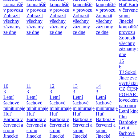
koupaliště
koupaliště
koupaliště
koupaliště
koupaliště
Huť Barb
v provozu
v provozu
v provozu
v provozu
v provozu
v červenc
Zobrazit
Zobrazit
Zobrazit
Zobrazit
Zobrazit
srpnu
všechny
všechny
všechny
všechny
všechny
Jinecké
záznamy
záznamy
záznamy
záznamy
záznamy
koupališt
ze dne
ze dne
ze dne
ze dne
ze dne
provozu
Zobrazit
všechny
záznamy 
dne
15
6
TJ Sokol
Jince zve
vycházku
10
11
12
13
14
CZ ČES
3
3
3
3
3
POHÁR 
Letní
Letní
Letní
Letní
Letní
loveckém
šachové
šachové
šachové
šachové
šachové
parcouru
miniturnaje
miniturnaje
miniturnaje
miniturnaje
miniturnaje
Letní kino
Huť
Huť
Huť
Huť
Huť
film
Barbora v
Barbora v
Barbora v
Barbora v
Barbora v
Bardotky
červenci a
červenci a
červenci a
červenci a
červenci a
Letní
srpnu
srpnu
srpnu
srpnu
srpnu
šachové
Jinecké
Jinecké
Jinecké
Jinecké
Jinecké