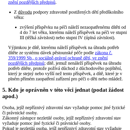
znění pozdějších předpisů
.
Z
důvodu
podpory zdravotně postižených dětí předškolního
věku:
zvýšení příspěvku na péči náleží nezaopatřenému dítěti od
4 do 7 let věku, kterému náleží příspěvek na péči ve stupni
III (těžká závislost) nebo stupni IV (úplná závislost).
Výjimkou je dítě, kterému náleží příspěvek na úhradu potřeb
dítěte ze systému dávek pěstounské péče podle
zákona č.
359/1999 Sb., o sociálně-právní ochraně dětí, ve znění
pozdějších předpisů
; dítě, jemuž nenáleží příspěvek na úhradu
potřeb dítěte, protože požívá důchod z důchodového pojištění,
který je stejný nebo vyšší než tento příspěvek, a dítě, které je v
plném přímém zaopatření zařízení pro péči o děti nebo mládež.
5. Kdo je oprávněn v této věci jednat (podat žádost
apod.)
Osoba, jejíž nepříznivý zdravotní stav vyžaduje pomoc jiné fyzické
či právnické osoby.
Zákonný zástupce nezletilé osoby, jejíž nepříznivý zdravotní stav
vyžaduje pomoc jiné fyzické či právnické osoby.
Pokud je nezletilá osoba, jejíž nepříznivý zdravotní stav vyžaduje