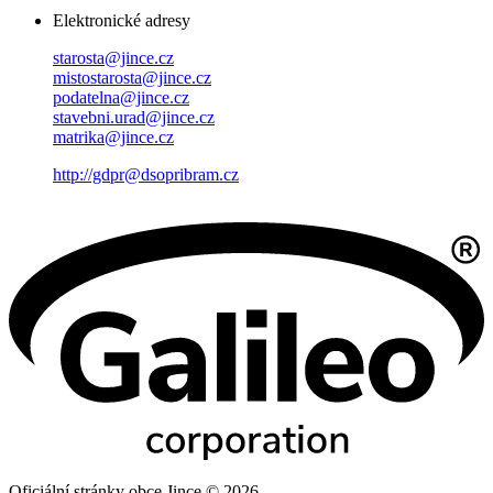
Elektronické adresy
starosta@jince.cz
mistostarosta@jince.cz
podatelna@jince.cz
stavebni.urad@jince.cz
matrika@jince.cz
http://gdpr@dsopribram.cz
Oficiální stránky obce Jince © 2026