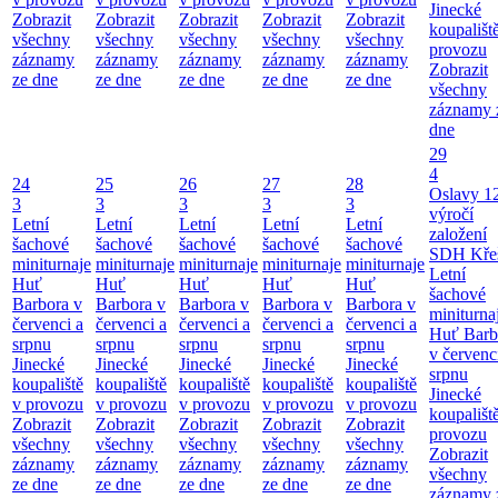
Jinecké
Zobrazit
Zobrazit
Zobrazit
Zobrazit
Zobrazit
koupališt
všechny
všechny
všechny
všechny
všechny
provozu
záznamy
záznamy
záznamy
záznamy
záznamy
Zobrazit
ze dne
ze dne
ze dne
ze dne
ze dne
všechny
záznamy 
dne
29
4
24
25
26
27
28
Oslavy 1
3
3
3
3
3
výročí
Letní
Letní
Letní
Letní
Letní
založení
šachové
šachové
šachové
šachové
šachové
SDH Kře
miniturnaje
miniturnaje
miniturnaje
miniturnaje
miniturnaje
Letní
Huť
Huť
Huť
Huť
Huť
šachové
Barbora v
Barbora v
Barbora v
Barbora v
Barbora v
miniturna
červenci a
červenci a
červenci a
červenci a
červenci a
Huť Barb
srpnu
srpnu
srpnu
srpnu
srpnu
v červenc
Jinecké
Jinecké
Jinecké
Jinecké
Jinecké
srpnu
koupaliště
koupaliště
koupaliště
koupaliště
koupaliště
Jinecké
v provozu
v provozu
v provozu
v provozu
v provozu
koupališt
Zobrazit
Zobrazit
Zobrazit
Zobrazit
Zobrazit
provozu
všechny
všechny
všechny
všechny
všechny
Zobrazit
záznamy
záznamy
záznamy
záznamy
záznamy
všechny
ze dne
ze dne
ze dne
ze dne
ze dne
záznamy 