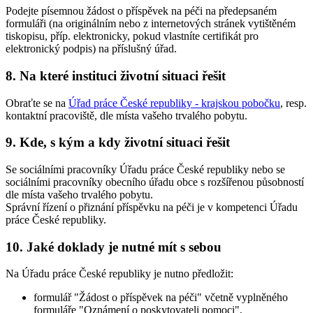
Podejte písemnou žádost o příspěvek na péči na předepsaném
formuláři (na originálním nebo z internetových stránek vytištěném
tiskopisu, příp. elektronicky, pokud vlastníte certifikát pro
elektronický podpis) na příslušný úřad.
8. Na které instituci životní situaci řešit
Obraťte se na
Úřad práce České republiky - krajskou pobočku
, resp.
kontaktní pracoviště, dle místa vašeho trvalého pobytu.
9. Kde, s kým a kdy životní situaci řešit
Se sociálními pracovníky Úřadu práce České republiky nebo se
sociálními pracovníky obecního úřadu obce s rozšířenou působností
dle místa vašeho trvalého pobytu.
Správní řízení o přiznání příspěvku na péči je v kompetenci Úřadu
práce České republiky.
10. Jaké doklady je nutné mít s sebou
Na Úřadu práce České republiky je nutno předložit:
formulář "Žádost o příspěvek na péči" včetně vyplněného
formuláře "Oznámení o poskytovateli pomoci",