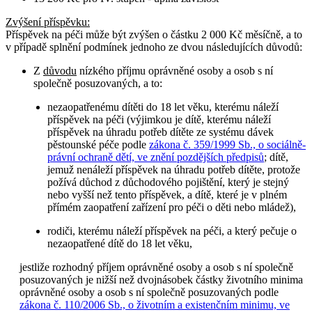
Zvýšení příspěvku
:
Příspěvek na péči může být zvýšen o částku 2 000 Kč měsíčně, a to
v případě splnění podmínek jednoho ze dvou následujících důvodů:
Z
důvodu
nízkého příjmu oprávněné osoby a osob s ní
společně posuzovaných, a to:
nezaopatřenému dítěti do 18 let věku, kterému náleží
příspěvek na péči (výjimkou je dítě, kterému náleží
příspěvek na úhradu potřeb dítěte ze systému dávek
pěstounské péče podle
zákona č. 359/1999 Sb., o sociálně-
právní ochraně dětí, ve znění pozdějších předpisů
; dítě,
jemuž nenáleží příspěvek na úhradu potřeb dítěte, protože
požívá důchod z důchodového pojištění, který je stejný
nebo vyšší než tento příspěvek, a dítě, které je v plném
přímém zaopatření zařízení pro péči o děti nebo mládež),
rodiči, kterému náleží příspěvek na péči, a který pečuje o
nezaopatřené dítě do 18 let věku,
jestliže rozhodný příjem oprávněné osoby a osob s ní společně
posuzovaných je nižší než dvojnásobek částky životního minima
oprávněné osoby a osob s ní společně posuzovaných podle
zákona č. 110/2006 Sb., o životním a existenčním minimu, ve