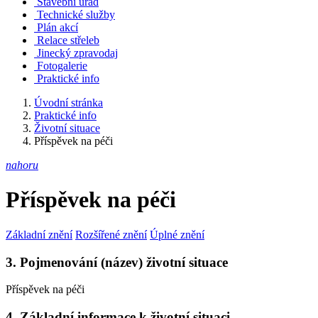
Stavební úřad
Technické služby
Plán akcí
Relace střeleb
Jinecký zpravodaj
Fotogalerie
Praktické info
Úvodní stránka
Praktické info
Životní situace
Příspěvek na péči
nahoru
Příspěvek na péči
Základní znění
Rozšířené znění
Úplné znění
3. Pojmenování (název) životní situace
Příspěvek na péči
4. Základní informace k životní situaci