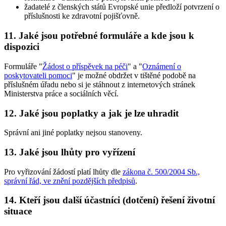
žadatelé z členských států Evropské unie předloží potvrzení o
příslušnosti ke zdravotní pojišťovně.
11. Jaké jsou potřebné formuláře a kde jsou k
dispozici
Formuláře "
Žádost o příspěvek na péči
" a "
Oznámení o
poskytovateli pomoci
" je možné obdržet v tištěné podobě na
příslušném úřadu nebo si je stáhnout z internetových stránek
Ministerstva práce a sociálních věcí.
12. Jaké jsou poplatky a jak je lze uhradit
Správní ani jiné poplatky nejsou stanoveny.
13. Jaké jsou lhůty pro vyřízení
Pro vyřizování žádostí platí lhůty dle
zákona č. 500/2004 Sb.,
správní řád, ve znění pozdějších předpisů
.
14. Kteří jsou další účastníci (dotčení) řešení životní
situace