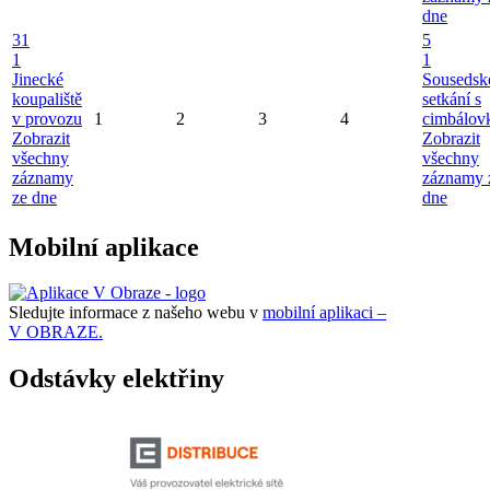
dne
31
5
1
1
Jinecké
Sousedsk
koupaliště
setkání s
v provozu
1
2
3
4
cimbálov
Zobrazit
Zobrazit
všechny
všechny
záznamy
záznamy 
ze dne
dne
Mobilní aplikace
Sledujte informace z našeho webu v
mobilní aplikaci –
V OBRAZE.
Odstávky elektřiny