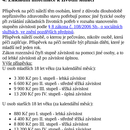
Příspěvek na péči náleží těm osobám, které z důvodu dlouhodobě
nepříznivého zdravotního stavu potřebují pomoc jiné fyzické osoby
při zvládání základních životních potřeb v rozsahu stanoveném
stupněm závislosti podle
§ 8 zákona č. 108/2006 Sb., o sociálních
službách, ve znění pozdějších předpisů
.
Příspěvek náleží osobě, o kterou je pečováno, nikoliv osobě, která
péči zajišťuje. Příspěvek na péči nemůže být přiznán dítěti, které je
mladší než jeden rok.
Zákon rozeznává čtyři stupně závislosti na pomoci jiné osoby, a to
od lehké závislosti až po závislost úplnou.
Výše příspěvku:
U osob
mladších 18 let věku
(za kalendářní měsíc):
3 300 Kč pro I. stupeň - lehká závislost
6 600 Kč pro II. stupeň - středně těžká závislost
9 900 Kč pro III. stupeň - těžká závislost
13 200 Kč pro IV. stupeň - úplná závislost
U osob
starších 18 let věku
(za kalendářní měsíc):
880 Kč pro I. stupeň - lehká závislost
4 400 Kč pro II. stupeň - středně těžká závislost
8 800 Kč pro III. stupeň - těžká závislost
13 200 Kč pro IV. stupeň - úplná závislost