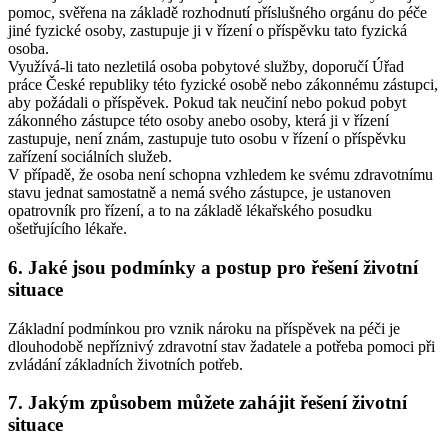
pomoc, svěřena na základě rozhodnutí příslušného orgánu do péče
jiné fyzické osoby, zastupuje ji v řízení o příspěvku tato fyzická
osoba.
Využívá-li tato nezletilá osoba pobytové služby, doporučí Úřad
práce České republiky této fyzické osobě nebo zákonnému zástupci,
aby požádali o příspěvek. Pokud tak neučiní nebo pokud pobyt
zákonného zástupce této osoby anebo osoby, která ji v řízení
zastupuje, není znám, zastupuje tuto osobu v řízení o příspěvku
zařízení sociálních služeb.
V případě, že osoba není schopna vzhledem ke svému zdravotnímu
stavu jednat samostatně a nemá svého zástupce, je ustanoven
opatrovník pro řízení, a to na základě lékařského posudku
ošetřujícího lékaře.
6. Jaké jsou podmínky a postup pro řešení životní
situace
Základní podmínkou pro vznik nároku na příspěvek na péči je
dlouhodobě nepříznivý zdravotní stav žadatele a potřeba pomoci při
zvládání základních životních potřeb.
7. Jakým způsobem můžete zahájit řešení životní
situace