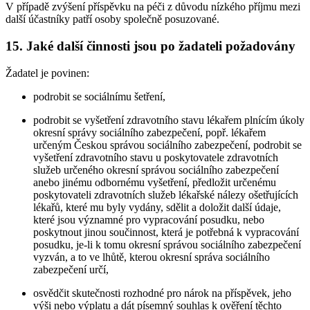
V případě zvýšení příspěvku na péči z důvodu nízkého příjmu mezi
další účastníky patří osoby společně posuzované.
15. Jaké další činnosti jsou po žadateli požadovány
Žadatel je povinen:
podrobit se sociálnímu šetření,
podrobit se vyšetření zdravotního stavu lékařem plnícím úkoly
okresní správy sociálního zabezpečení, popř. lékařem
určeným Českou správou sociálního zabezpečení, podrobit se
vyšetření zdravotního stavu u poskytovatele zdravotních
služeb určeného okresní správou sociálního zabezpečení
anebo jinému odbornému vyšetření, předložit určenému
poskytovateli zdravotních služeb lékařské nálezy ošetřujících
lékařů, které mu byly vydány, sdělit a doložit další údaje,
které jsou významné pro vypracování posudku, nebo
poskytnout jinou součinnost, která je potřebná k vypracování
posudku, je-li k tomu okresní správou sociálního zabezpečení
vyzván, a to ve lhůtě, kterou okresní správa sociálního
zabezpečení určí,
osvědčit skutečnosti rozhodné pro nárok na příspěvek, jeho
výši nebo výplatu a dát písemný souhlas k ověření těchto