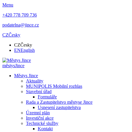
Menu
+420 778 709 736
podatelna@jince.cz
CZ
Česky
CZ
Česky
EN
English
městys
Jince
Městys Jince
Aktuality
MUNIPOLIS Mobilní rozhlas
Stavební úřad
Formuláře
Rada a Zastupitelstvo městyse Jince
Usnesení zastupitelstva
Územní plán
Investiční akce
Technické služby
Kontakt