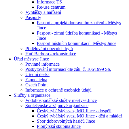
Informace TS
Re-use centrum
Vyhlášky a nařízení
Pasporty
Pasport a projekt dopravního značení - Městys
Jince
Pasport - zimní údržba komunikací - Městys
Jince
Pasport místních komunikací - Městys Jince
Přidělování obecních bytů
Huť Barbora - rekonstrukce
Úřad městyse Jince
Povinné informace
Poskytování informací dle zák. č. 106⁄1999 Sb.
Úřední deska
E-podatelna
Czech Point
Informace o ochraně osobních údajů
Služby a organizace
Vodohospodářské služby městyse Jince
Společenské a zájmové organizace
Český rybářský svaz, MO Jince - dospělí
Český rybářský svaz, MO Jince - děti a mládež
Sbor dobrovolných hasičů Jince
Pionýrská skupina Jince