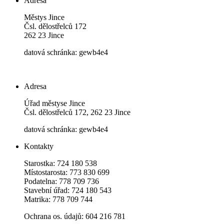
Adresa
Městys Jince
Čsl. dělostřelců 172
262 23 Jince
datová schránka: gewb4e4
Adresa
Úřad městyse Jince
Čsl. dělostřelců 172, 262 23 Jince
datová schránka: gewb4e4
Kontakty
Starostka: 724 180 538
Místostarosta: 773 830 699
Podatelna: 778 709 736
Stavební úřad: 724 180 543
Matrika: 778 709 744
Ochrana os. údajů: 604 216 781