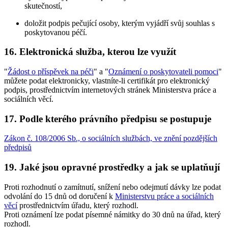
skutečností,
doložit podpis pečující osoby, kterým vyjádří svůj souhlas s
poskytovanou péčí.
16. Elektronická služba, kterou lze využít
"
Žádost o příspěvek na péči
" a "
Oznámení o poskytovateli pomoci
"
můžete podat elektronicky, vlastníte-li certifikát pro elektronický
podpis, prostřednictvím internetových stránek Ministerstva práce a
sociálních věcí.
17. Podle kterého právního předpisu se postupuje
Zákon č. 108/2006 Sb., o sociálních službách, ve znění pozdějších
předpisů
19. Jaké jsou opravné prostředky a jak se uplatňují
Proti rozhodnutí o zamítnutí, snížení nebo odejmutí dávky lze podat
odvolání do 15 dnů od doručení k
Ministerstvu práce a sociálních
věcí
prostřednictvím úřadu, který rozhodl.
Proti oznámení lze podat písemné námitky do 30 dnů na úřad, který
rozhodl.