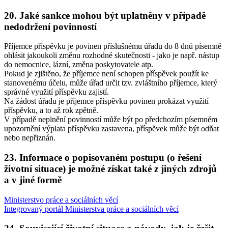
20. Jaké sankce mohou být uplatněny v případě
nedodržení povinností
Příjemce příspěvku je povinen příslušnému úřadu do 8 dnů písemně
ohlásit jakoukoli změnu rozhodné skutečnosti - jako je např. nástup
do nemocnice, lázní, změna poskytovatele atp.
Pokud je zjištěno, že příjemce není schopen příspěvek použít ke
stanovenému účelu, může úřad určit tzv. zvláštního příjemce, který
správné využití příspěvku zajistí.
Na žádost úřadu je příjemce příspěvku povinen prokázat využití
příspěvku, a to až rok zpětně.
V případě neplnění povinností může být po předchozím písemném
upozornění výplata příspěvku zastavena, příspěvek může být odňat
nebo nepřiznán.
23. Informace o popisovaném postupu (o řešení
životní situace) je možné získat také z jiných zdrojů
a v jiné formě
Ministerstvo práce a sociálních věcí
Integrovaný portál Ministerstva práce a sociálních věcí