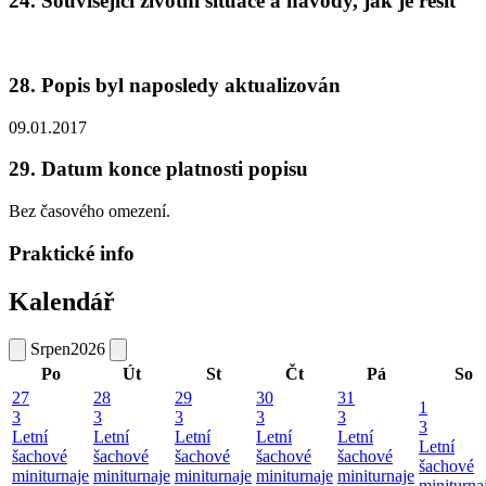
24. Související životní situace a návody, jak je řešit
28. Popis byl naposledy aktualizován
09.01.2017
29. Datum konce platnosti popisu
Bez časového omezení.
Praktické info
Kalendář
Srpen
2026
Po
Út
St
Čt
Pá
So
27
28
29
30
31
1
3
3
3
3
3
3
Letní
Letní
Letní
Letní
Letní
Letní
šachové
šachové
šachové
šachové
šachové
šachové
miniturnaje
miniturnaje
miniturnaje
miniturnaje
miniturnaje
miniturna