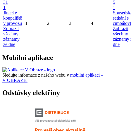
31
5
1
1
Jinecké
Sousedsk
koupaliště
setkání s
v provozu
1
2
3
4
cimbálov
Zobrazit
Zobrazit
všechny
všechny
záznamy
záznamy 
ze dne
dne
Mobilní aplikace
Sledujte informace z našeho webu v
mobilní aplikaci –
V OBRAZE.
Odstávky elektřiny