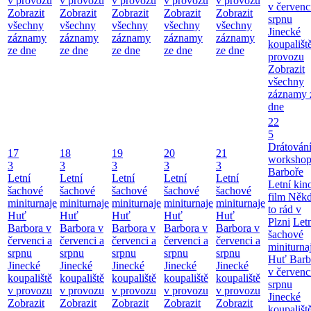
v provozu
v provozu
v provozu
v provozu
v provozu
v červenc
Zobrazit
Zobrazit
Zobrazit
Zobrazit
Zobrazit
srpnu
všechny
všechny
všechny
všechny
všechny
Jinecké
záznamy
záznamy
záznamy
záznamy
záznamy
koupališt
ze dne
ze dne
ze dne
ze dne
ze dne
provozu
Zobrazit
všechny
záznamy 
dne
22
5
Drátování
17
18
19
20
21
workshop
3
3
3
3
3
Barboře
Letní
Letní
Letní
Letní
Letní
Letní kino
šachové
šachové
šachové
šachové
šachové
film Něk
miniturnaje
miniturnaje
miniturnaje
miniturnaje
miniturnaje
to rád v
Huť
Huť
Huť
Huť
Huť
Plzni
Let
Barbora v
Barbora v
Barbora v
Barbora v
Barbora v
šachové
červenci a
červenci a
červenci a
červenci a
červenci a
miniturna
srpnu
srpnu
srpnu
srpnu
srpnu
Huť Barb
Jinecké
Jinecké
Jinecké
Jinecké
Jinecké
v červenc
koupaliště
koupaliště
koupaliště
koupaliště
koupaliště
srpnu
v provozu
v provozu
v provozu
v provozu
v provozu
Jinecké
Zobrazit
Zobrazit
Zobrazit
Zobrazit
Zobrazit
koupališt