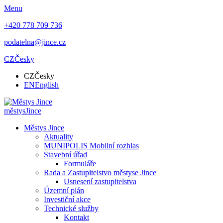
Menu
+420 778 709 736
podatelna@jince.cz
CZ
Česky
CZ
Česky
EN
English
městys
Jince
Městys Jince
Aktuality
MUNIPOLIS Mobilní rozhlas
Stavební úřad
Formuláře
Rada a Zastupitelstvo městyse Jince
Usnesení zastupitelstva
Územní plán
Investiční akce
Technické služby
Kontakt