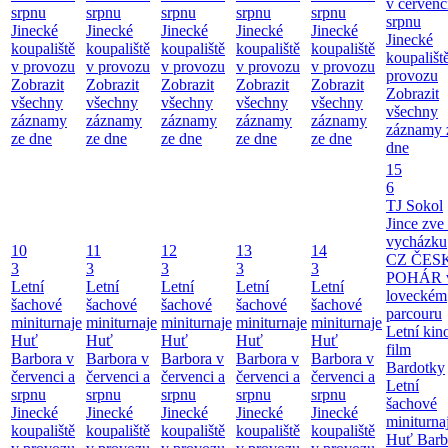
v červenc
srpnu
srpnu
srpnu
srpnu
srpnu
srpnu
Jinecké
Jinecké
Jinecké
Jinecké
Jinecké
Jinecké
koupaliště
koupaliště
koupaliště
koupaliště
koupaliště
koupališt
v provozu
v provozu
v provozu
v provozu
v provozu
provozu
Zobrazit
Zobrazit
Zobrazit
Zobrazit
Zobrazit
Zobrazit
všechny
všechny
všechny
všechny
všechny
všechny
záznamy
záznamy
záznamy
záznamy
záznamy
záznamy 
ze dne
ze dne
ze dne
ze dne
ze dne
dne
15
6
TJ Sokol
Jince zve
vycházku
10
11
12
13
14
CZ ČES
3
3
3
3
3
POHÁR 
Letní
Letní
Letní
Letní
Letní
loveckém
šachové
šachové
šachové
šachové
šachové
parcouru
miniturnaje
miniturnaje
miniturnaje
miniturnaje
miniturnaje
Letní kino
Huť
Huť
Huť
Huť
Huť
film
Barbora v
Barbora v
Barbora v
Barbora v
Barbora v
Bardotky
červenci a
červenci a
červenci a
červenci a
červenci a
Letní
srpnu
srpnu
srpnu
srpnu
srpnu
šachové
Jinecké
Jinecké
Jinecké
Jinecké
Jinecké
miniturna
koupaliště
koupaliště
koupaliště
koupaliště
koupaliště
Huť Barb