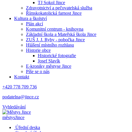
TJ Sokol Jince
Zdravotnictví a pečovatelská služba
Římskokatolická farnost Jince
Kultura a školství
Plán akcí
Komunitní centrum - knihovna
Základní škola a Mateřská škola Jince
ZUŠ J. J. Ryby - pobočka Jince
Hlášení místního rozhlasu
Historie obce
Historické fotografie
Josef Slavík
E-kroniky městyse Jince
Píše se o nás
Kontakt
+420 778 709 736
podatelna@jince.cz
Vyhledávání
městys
Jince
Úřední deska