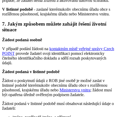
případě, že žadatel nemá zřízenu a aktivovánu datovou schránku.
V listinné podobě
- zaslané kterémukoliv obecnímu úřadu obce s
rozšířenou působností, krajskému úřadu nebo Ministerstvu vnitra.
7. Jakým způsobem můžete zahájit řešení životní
situace
Žádost podaná osobně
V případě podání žádosti na
kontaktním místě veřejné správy Czech
POINT
provede žadatel svoji identifikaci pomocí elektronicky
čitelného identifikačního dokladu a sdělí rozsah poskytovaných
údajů.
Žádost podaná v listinné podobě
Žádost o poskytnutí údajů z ROB jiné osobě je možné zaslat v
listinné podobě kterémukoliv obecnímu úřadu obce s rozšířenou
působností, krajskému úřadu nebo
Ministerstvu vnitra
; žádost musí
být opatřena úředně ověřeným podpisem žadatele.
Žádost podaná v listinné podobě musí obsahovat následující údaje o
žadateli: