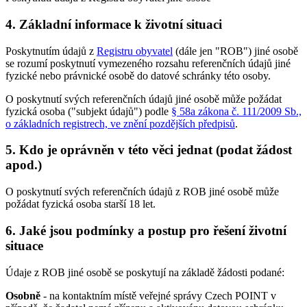
4. Základní informace k životní situaci
Poskytnutím údajů z
Registru obyvatel
(dále jen "ROB") jiné osobě
se rozumí poskytnutí vymezeného rozsahu referenčních údajů jiné
fyzické nebo právnické osobě do datové schránky této osoby.
O poskytnutí svých referenčních údajů jiné osobě může požádat
fyzická osoba ("subjekt údajů") podle
§ 58a zákona č. 111/2009 Sb.,
o základních registrech, ve znění pozdějších předpisů
.
5. Kdo je oprávněn v této věci jednat (podat žádost
apod.)
O poskytnutí svých referenčních údajů z ROB jiné osobě může
požádat fyzická osoba starší 18 let.
6. Jaké jsou podmínky a postup pro řešení životní
situace
Údaje z ROB jiné osobě se poskytují na základě žádosti podané:
Osobně
- na kontaktním místě veřejné správy Czech POINT v