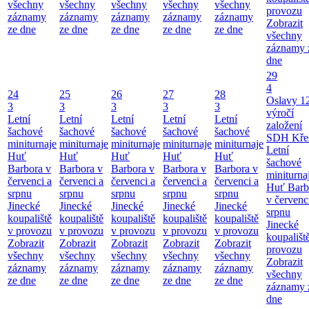
všechny
všechny
všechny
všechny
všechny
provozu
záznamy
záznamy
záznamy
záznamy
záznamy
Zobrazit
ze dne
ze dne
ze dne
ze dne
ze dne
všechny
záznamy 
dne
29
4
24
25
26
27
28
Oslavy 1
3
3
3
3
3
výročí
Letní
Letní
Letní
Letní
Letní
založení
šachové
šachové
šachové
šachové
šachové
SDH Kře
miniturnaje
miniturnaje
miniturnaje
miniturnaje
miniturnaje
Letní
Huť
Huť
Huť
Huť
Huť
šachové
Barbora v
Barbora v
Barbora v
Barbora v
Barbora v
miniturna
červenci a
červenci a
červenci a
červenci a
červenci a
Huť Barb
srpnu
srpnu
srpnu
srpnu
srpnu
v červenc
Jinecké
Jinecké
Jinecké
Jinecké
Jinecké
srpnu
koupaliště
koupaliště
koupaliště
koupaliště
koupaliště
Jinecké
v provozu
v provozu
v provozu
v provozu
v provozu
koupališt
Zobrazit
Zobrazit
Zobrazit
Zobrazit
Zobrazit
provozu
všechny
všechny
všechny
všechny
všechny
Zobrazit
záznamy
záznamy
záznamy
záznamy
záznamy
všechny
ze dne
ze dne
ze dne
ze dne
ze dne
záznamy 
dne