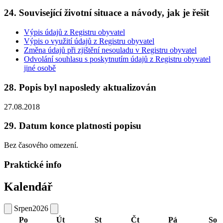
24. Související životní situace a návody, jak je řešit
Výpis údajů z Registru obyvatel
Výpis o využití údajů z Registru obyvatel
Změna údajů při zjištění nesouladu v Registru obyvatel
Odvolání souhlasu s poskytnutím údajů z Registru obyvatel
jiné osobě
28. Popis byl naposledy aktualizován
27.08.2018
29. Datum konce platnosti popisu
Bez časového omezení.
Praktické info
Kalendář
Srpen
2026
Po
Út
St
Čt
Pá
So