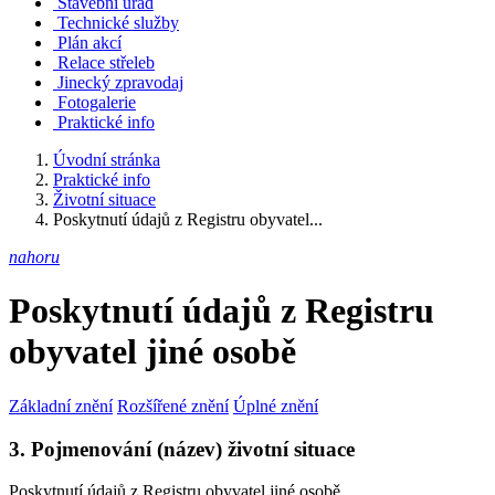
Stavební úřad
Technické služby
Plán akcí
Relace střeleb
Jinecký zpravodaj
Fotogalerie
Praktické info
Úvodní stránka
Praktické info
Životní situace
Poskytnutí údajů z Registru obyvatel...
nahoru
Poskytnutí údajů z Registru
obyvatel jiné osobě
Základní znění
Rozšířené znění
Úplné znění
3. Pojmenování (název) životní situace
Poskytnutí údajů z Registru obyvatel jiné osobě