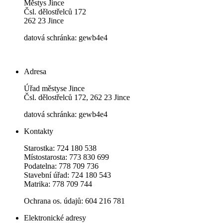
Městys Jince
Čsl. dělostřelců 172
262 23 Jince
datová schránka: gewb4e4
Adresa
Úřad městyse Jince
Čsl. dělostřelců 172, 262 23 Jince
datová schránka: gewb4e4
Kontakty
Starostka: 724 180 538
Místostarosta: 773 830 699
Podatelna: 778 709 736
Stavební úřad: 724 180 543
Matrika: 778 709 744
Ochrana os. údajů: 604 216 781
Elektronické adresy