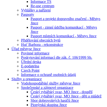
Informace TS
Re-use centrum
Vyhlášky a nařízení
Pasporty
Pasport a projekt dopravního značení - Městys
Jince
Pasport - zimní údržba komunikací - Městys
Jince
Pasport místních komunikací - Městys Jince
Přidělování obecních bytů
Huť Barbora - rekonstrukce
Úřad městyse Jince
Povinné informace
Poskytování informací dle zák. č. 106⁄1999 Sb.
Úřední deska
E-podatelna
Czech Point
Informace o ochraně osobních údajů
Služby a organizace
Vodohospodářské služby městyse Jince
Společenské a zájmové organizace
Český rybářský svaz, MO Jince - dospělí
Český rybářský svaz, MO Jince - děti a mládež
Sbor dobrovolných hasičů Jince
Pionýrská skupina Jince