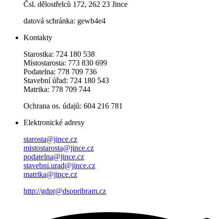
Čsl. dělostřelců 172, 262 23 Jince
datová schránka: gewb4e4
Kontakty
Starostka: 724 180 538
Místostarosta: 773 830 699
Podatelna: 778 709 736
Stavební úřad: 724 180 543
Matrika: 778 709 744
Ochrana os. údajů: 604 216 781
Elektronické adresy
starosta@jince.cz
mistostarosta@jince.cz
podatelna@jince.cz
stavebni.urad@jince.cz
matrika@jince.cz
http://gdpr@dsopribram.cz