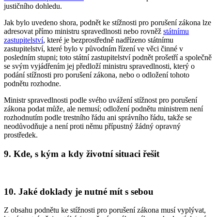
justičního dohledu.
Jak bylo uvedeno shora, podnět ke stížnosti pro porušení zákona lze
adresovat přímo ministru spravedlnosti nebo rovněž
státnímu
zastupitelství
, které je bezprostředně nadřízeno státnímu
zastupitelství, které bylo v původním řízení ve věci činné v
posledním stupni; toto státní zastupitelství podnět prošetří a společně
se svým vyjádřením jej předloží ministru spravedlnosti, který o
podání stížnosti pro porušení zákona, nebo o odložení tohoto
podnětu rozhodne.
Ministr spravedlnosti podle svého uvážení stížnost pro porušení
zákona podat může, ale nemusí; odložení podnětu ministrem není
rozhodnutím podle trestního řádu ani správního řádu, takže se
neodůvodňuje a není proti němu přípustný žádný opravný
prostředek.
9. Kde, s kým a kdy životní situaci řešit
10. Jaké doklady je nutné mít s sebou
Z obsahu podnětu ke stížnosti pro porušení zákona musí vyplývat,