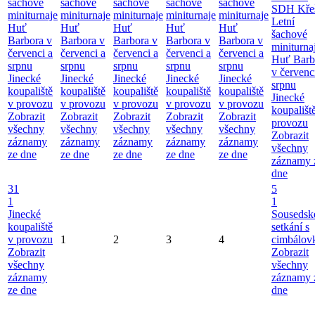
šachové
šachové
šachové
šachové
šachové
SDH Kře
miniturnaje
miniturnaje
miniturnaje
miniturnaje
miniturnaje
Letní
Huť
Huť
Huť
Huť
Huť
šachové
Barbora v
Barbora v
Barbora v
Barbora v
Barbora v
miniturna
červenci a
červenci a
červenci a
červenci a
červenci a
Huť Barb
srpnu
srpnu
srpnu
srpnu
srpnu
v červenc
Jinecké
Jinecké
Jinecké
Jinecké
Jinecké
srpnu
koupaliště
koupaliště
koupaliště
koupaliště
koupaliště
Jinecké
v provozu
v provozu
v provozu
v provozu
v provozu
koupališt
Zobrazit
Zobrazit
Zobrazit
Zobrazit
Zobrazit
provozu
všechny
všechny
všechny
všechny
všechny
Zobrazit
záznamy
záznamy
záznamy
záznamy
záznamy
všechny
ze dne
ze dne
ze dne
ze dne
ze dne
záznamy 
dne
31
5
1
1
Jinecké
Sousedsk
koupaliště
setkání s
v provozu
1
2
3
4
cimbálov
Zobrazit
Zobrazit
všechny
všechny
záznamy
záznamy 
ze dne
dne