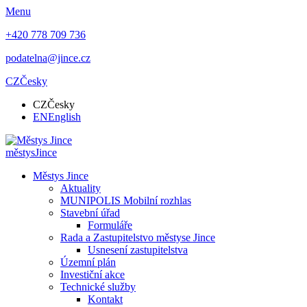
Menu
+420 778 709 736
podatelna@jince.cz
CZ
Česky
CZ
Česky
EN
English
městys
Jince
Městys Jince
Aktuality
MUNIPOLIS Mobilní rozhlas
Stavební úřad
Formuláře
Rada a Zastupitelstvo městyse Jince
Usnesení zastupitelstva
Územní plán
Investiční akce
Technické služby
Kontakt