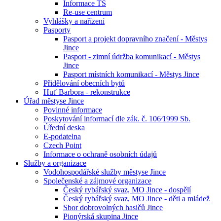
Informace TS
Re-use centrum
Vyhlášky a nařízení
Pasporty
Pasport a projekt dopravního značení - Městys
Jince
Pasport - zimní údržba komunikací - Městys
Jince
Pasport místních komunikací - Městys Jince
Přidělování obecních bytů
Huť Barbora - rekonstrukce
Úřad městyse Jince
Povinné informace
Poskytování informací dle zák. č. 106⁄1999 Sb.
Úřední deska
E-podatelna
Czech Point
Informace o ochraně osobních údajů
Služby a organizace
Vodohospodářské služby městyse Jince
Společenské a zájmové organizace
Český rybářský svaz, MO Jince - dospělí
Český rybářský svaz, MO Jince - děti a mládež
Sbor dobrovolných hasičů Jince
Pionýrská skupina Jince