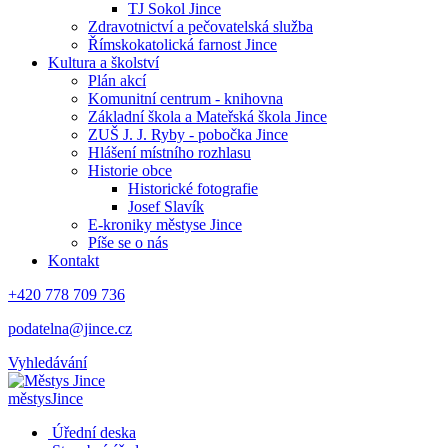
TJ Sokol Jince
Zdravotnictví a pečovatelská služba
Římskokatolická farnost Jince
Kultura a školství
Plán akcí
Komunitní centrum - knihovna
Základní škola a Mateřská škola Jince
ZUŠ J. J. Ryby - pobočka Jince
Hlášení místního rozhlasu
Historie obce
Historické fotografie
Josef Slavík
E-kroniky městyse Jince
Píše se o nás
Kontakt
+420 778 709 736
podatelna@jince.cz
Vyhledávání
městys
Jince
Úřední deska