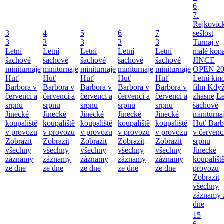
6
7.
Rejkovic
3
4
5
6
7
sešlost
3
3
3
3
3
Turnaj v
Letní
Letní
Letní
Letní
Letní
malé kop
šachové
šachové
šachové
šachové
šachové
JINCE
miniturnaje
miniturnaje
miniturnaje
miniturnaje
miniturnaje
OPEN 20
Huť
Huť
Huť
Huť
Huť
Letní kino
Barbora v
Barbora v
Barbora v
Barbora v
Barbora v
film Když
červenci a
červenci a
červenci a
červenci a
červenci a
zhasne
Le
srpnu
srpnu
srpnu
srpnu
srpnu
šachové
Jinecké
Jinecké
Jinecké
Jinecké
Jinecké
miniturna
koupaliště
koupaliště
koupaliště
koupaliště
koupaliště
Huť Barb
v provozu
v provozu
v provozu
v provozu
v provozu
v červenc
Zobrazit
Zobrazit
Zobrazit
Zobrazit
Zobrazit
srpnu
všechny
všechny
všechny
všechny
všechny
Jinecké
záznamy
záznamy
záznamy
záznamy
záznamy
koupališt
ze dne
ze dne
ze dne
ze dne
ze dne
provozu
Zobrazit
všechny
záznamy 
dne
15