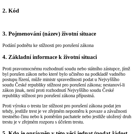
2. Kód
3. Pojmenování (název) životní situace
Podání podnětu ke stížnosti pro porušení zákona
4. Základní informace k životní situaci
Proti pravomocnému rozhodnutí soudu nebo státního zástupce, jímž
byl porušen zákon nebo které bylo učiněno na podkladě vadného
postupu řízení, může ministr spravedlnosti podat u Nejvyššího
soudu České republiky stížnost pro porušení zákona; nestanoví-li
zákon jinak, není proti rozhodnutí Nejvyššího soudu České
republiky stížnost pro porušení zákona přípustná.
Proti výroku o trestu lze stížnost pro porušení zákona podat jen
tehdy, jestliže trest je ve zřejmém nepoměru k povaze a závažnosti
trestného činu nebo k poměrům pachatele nebo jestliže uložený druh
trestu je v zřejmém rozporu s účelem trestu.
5. Kdo je oprávněn v této věci jednat (podat žádost