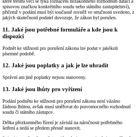
které trestní věci se týká (označení nezákonného rozhodnutí datací a
spisovou značkou konkrétního soudu nebo státního zastupitelství),
přičemž v podání musí být současně rovněž ve stručnosti uvedeno, z
jakých skutečností podatel dovozuje, že zákon byl porušen.
11. Jaké jsou potřebné formuláře a kde jsou k
dispozici
Podnět ke stížnosti pro porušení zákona lze podat v jakékoli
písemné podobě.
12. Jaké jsou poplatky a jak je lze uhradit
Správní ani jiné poplatky nejsou stanoveny.
13. Jaké jsou lhůty pro vyřízení
Podání podnětu ke stížnosti pro porušení zákona není vázáno
žádnou lhůtou, avšak musí směřovat do pravomocného rozhodnutí
soudu či státního zástupce.
Délka přezkumného řízení je závislá na náročnosti potřebného
šetření a nedá se předem přesně stanovit.