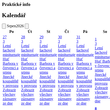
Praktické info
Kalendář
Srpen
2026
Po
Út
St
Čt
Pá
So
27
28
29
30
31
1
3
3
3
3
3
3
Letní
Letní
Letní
Letní
Letní
Letní
šachové
šachové
šachové
šachové
šachové
šachové
miniturnaje
miniturnaje
miniturnaje
miniturnaje
miniturnaje
miniturna
Huť
Huť
Huť
Huť
Huť
Huť Barb
Barbora v
Barbora v
Barbora v
Barbora v
Barbora v
v červenc
červenci a
červenci a
červenci a
červenci a
červenci a
srpnu
srpnu
srpnu
srpnu
srpnu
srpnu
Jinecké
Jinecké
Jinecké
Jinecké
Jinecké
Jinecké
koupališt
koupaliště
koupaliště
koupaliště
koupaliště
koupaliště
provozu
v provozu
v provozu
v provozu
v provozu
v provozu
Zobrazit
Zobrazit
Zobrazit
Zobrazit
Zobrazit
Zobrazit
všechny
všechny
všechny
všechny
všechny
všechny
záznamy 
záznamy
záznamy
záznamy
záznamy
záznamy
dne
ze dne
ze dne
ze dne
ze dne
ze dne
8