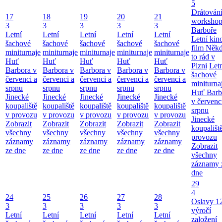
5
Drátování
17
18
19
20
21
workshop
3
3
3
3
3
Barboře
Letní
Letní
Letní
Letní
Letní
Letní kino
šachové
šachové
šachové
šachové
šachové
film Něk
miniturnaje
miniturnaje
miniturnaje
miniturnaje
miniturnaje
to rád v
Huť
Huť
Huť
Huť
Huť
Plzni
Let
Barbora v
Barbora v
Barbora v
Barbora v
Barbora v
šachové
červenci a
červenci a
červenci a
červenci a
červenci a
miniturna
srpnu
srpnu
srpnu
srpnu
srpnu
Huť Barb
Jinecké
Jinecké
Jinecké
Jinecké
Jinecké
v červenc
koupaliště
koupaliště
koupaliště
koupaliště
koupaliště
srpnu
v provozu
v provozu
v provozu
v provozu
v provozu
Jinecké
Zobrazit
Zobrazit
Zobrazit
Zobrazit
Zobrazit
koupališt
všechny
všechny
všechny
všechny
všechny
provozu
záznamy
záznamy
záznamy
záznamy
záznamy
Zobrazit
ze dne
ze dne
ze dne
ze dne
ze dne
všechny
záznamy 
dne
29
4
24
25
26
27
28
Oslavy 1
3
3
3
3
3
výročí
Letní
Letní
Letní
Letní
Letní
založení