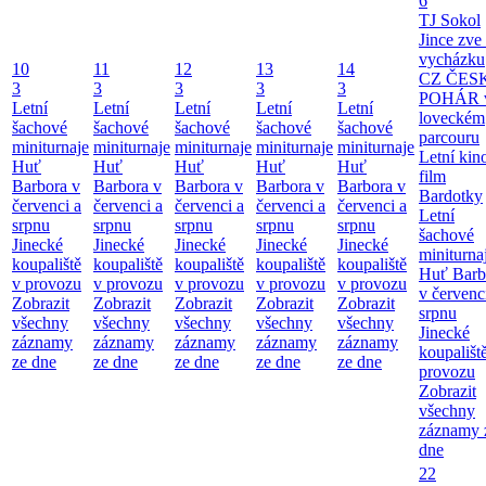
6
TJ Sokol
Jince zve
vycházku
10
11
12
13
14
CZ ČES
3
3
3
3
3
POHÁR 
Letní
Letní
Letní
Letní
Letní
loveckém
šachové
šachové
šachové
šachové
šachové
parcouru
miniturnaje
miniturnaje
miniturnaje
miniturnaje
miniturnaje
Letní kino
Huť
Huť
Huť
Huť
Huť
film
Barbora v
Barbora v
Barbora v
Barbora v
Barbora v
Bardotky
červenci a
červenci a
červenci a
červenci a
červenci a
Letní
srpnu
srpnu
srpnu
srpnu
srpnu
šachové
Jinecké
Jinecké
Jinecké
Jinecké
Jinecké
miniturna
koupaliště
koupaliště
koupaliště
koupaliště
koupaliště
Huť Barb
v provozu
v provozu
v provozu
v provozu
v provozu
v červenc
Zobrazit
Zobrazit
Zobrazit
Zobrazit
Zobrazit
srpnu
všechny
všechny
všechny
všechny
všechny
Jinecké
záznamy
záznamy
záznamy
záznamy
záznamy
koupališt
ze dne
ze dne
ze dne
ze dne
ze dne
provozu
Zobrazit
všechny
záznamy 
dne
22