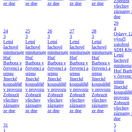
Zobrazit
ze dne
ze dne
ze dne
ze dne
ze dne
všechny
záznamy 
dne
29
4
24
25
26
27
28
Oslavy 1
3
3
3
3
3
výročí
Letní
Letní
Letní
Letní
Letní
založení
šachové
šachové
šachové
šachové
šachové
SDH Kře
miniturnaje
miniturnaje
miniturnaje
miniturnaje
miniturnaje
Letní
Huť
Huť
Huť
Huť
Huť
šachové
Barbora v
Barbora v
Barbora v
Barbora v
Barbora v
miniturna
červenci a
červenci a
červenci a
červenci a
červenci a
Huť Barb
srpnu
srpnu
srpnu
srpnu
srpnu
v červenc
Jinecké
Jinecké
Jinecké
Jinecké
Jinecké
srpnu
koupaliště
koupaliště
koupaliště
koupaliště
koupaliště
Jinecké
v provozu
v provozu
v provozu
v provozu
v provozu
koupališt
Zobrazit
Zobrazit
Zobrazit
Zobrazit
Zobrazit
provozu
všechny
všechny
všechny
všechny
všechny
Zobrazit
záznamy
záznamy
záznamy
záznamy
záznamy
všechny
ze dne
ze dne
ze dne
ze dne
ze dne
záznamy 
dne
31
5
1
1