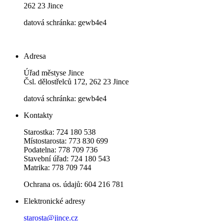
262 23 Jince
datová schránka: gewb4e4
Adresa
Úřad městyse Jince
Čsl. dělostřelců 172, 262 23 Jince
datová schránka: gewb4e4
Kontakty
Starostka: 724 180 538
Místostarosta: 773 830 699
Podatelna: 778 709 736
Stavební úřad: 724 180 543
Matrika: 778 709 744
Ochrana os. údajů: 604 216 781
Elektronické adresy
starosta@jince.cz