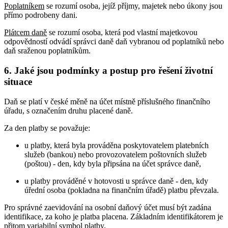
Poplatníkem
se rozumí osoba, jejíž příjmy, majetek nebo úkony jsou
přímo podrobeny dani.
Plátcem daně
se rozumí osoba, která pod vlastní majetkovou
odpovědností odvádí správci daně daň vybranou od poplatníků nebo
daň sraženou poplatníkům.
6. Jaké jsou podmínky a postup pro řešení životní
situace
Daň se platí v české měně na účet místně příslušného finančního
úřadu, s označením druhu placené daně.
Za den platby se považuje:
u platby, která byla prováděna poskytovatelem platebních
služeb (bankou) nebo provozovatelem poštovních služeb
(poštou) - den, kdy byla připsána na účet správce daně,
u platby prováděné v hotovosti u správce daně - den, kdy
úřední osoba (pokladna na finančním úřadě) platbu převzala.
Pro správné zaevidování na osobní daňový účet musí být zadána
identifikace, za koho je platba placena. Základním identifikátorem je
přitom variabilní symbol platby.