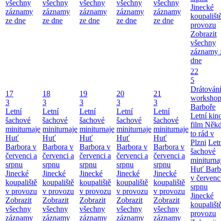
všechny
všechny
všechny
všechny
všechny
Jinecké
záznamy
záznamy
záznamy
záznamy
záznamy
koupališt
ze dne
ze dne
ze dne
ze dne
ze dne
provozu
Zobrazit
všechny
záznamy 
dne
22
5
Drátování
17
18
19
20
21
workshop
3
3
3
3
3
Barboře
Letní
Letní
Letní
Letní
Letní
Letní kino
šachové
šachové
šachové
šachové
šachové
film Něk
miniturnaje
miniturnaje
miniturnaje
miniturnaje
miniturnaje
to rád v
Huť
Huť
Huť
Huť
Huť
Plzni
Let
Barbora v
Barbora v
Barbora v
Barbora v
Barbora v
šachové
červenci a
červenci a
červenci a
červenci a
červenci a
miniturna
srpnu
srpnu
srpnu
srpnu
srpnu
Huť Barb
Jinecké
Jinecké
Jinecké
Jinecké
Jinecké
v červenc
koupaliště
koupaliště
koupaliště
koupaliště
koupaliště
srpnu
v provozu
v provozu
v provozu
v provozu
v provozu
Jinecké
Zobrazit
Zobrazit
Zobrazit
Zobrazit
Zobrazit
koupališt
všechny
všechny
všechny
všechny
všechny
provozu
záznamy
záznamy
záznamy
záznamy
záznamy