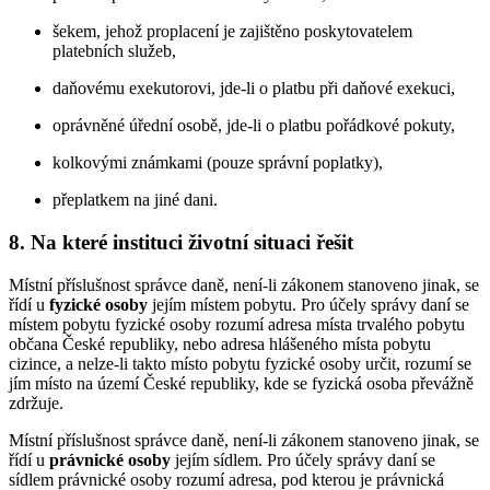
šekem, jehož proplacení je zajištěno poskytovatelem
platebních služeb,
daňovému exekutorovi, jde-li o platbu při daňové exekuci,
oprávněné úřední osobě, jde-li o platbu pořádkové pokuty,
kolkovými známkami (pouze správní poplatky),
přeplatkem na jiné dani.
8. Na které instituci životní situaci řešit
Místní příslušnost správce daně, není-li zákonem stanoveno jinak, se
řídí u
fyzické osoby
jejím místem pobytu. Pro účely správy daní se
místem pobytu fyzické osoby rozumí adresa místa trvalého pobytu
občana České republiky, nebo adresa hlášeného místa pobytu
cizince, a nelze-li takto místo pobytu fyzické osoby určit, rozumí se
jím místo na území České republiky, kde se fyzická osoba převážně
zdržuje.
Místní příslušnost správce daně, není-li zákonem stanoveno jinak, se
řídí u
právnické osoby
jejím sídlem. Pro účely správy daní se
sídlem právnické osoby rozumí adresa, pod kterou je právnická