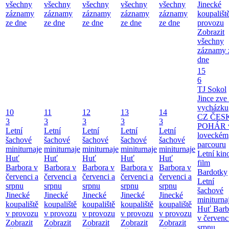
všechny
všechny
všechny
všechny
všechny
Jinecké
záznamy
záznamy
záznamy
záznamy
záznamy
koupališt
ze dne
ze dne
ze dne
ze dne
ze dne
provozu
Zobrazit
všechny
záznamy 
dne
15
6
TJ Sokol
Jince zve
vycházku
10
11
12
13
14
CZ ČES
3
3
3
3
3
POHÁR 
Letní
Letní
Letní
Letní
Letní
loveckém
šachové
šachové
šachové
šachové
šachové
parcouru
miniturnaje
miniturnaje
miniturnaje
miniturnaje
miniturnaje
Letní kino
Huť
Huť
Huť
Huť
Huť
film
Barbora v
Barbora v
Barbora v
Barbora v
Barbora v
Bardotky
červenci a
červenci a
červenci a
červenci a
červenci a
Letní
srpnu
srpnu
srpnu
srpnu
srpnu
šachové
Jinecké
Jinecké
Jinecké
Jinecké
Jinecké
miniturna
koupaliště
koupaliště
koupaliště
koupaliště
koupaliště
Huť Barb
v provozu
v provozu
v provozu
v provozu
v provozu
v červenc
Zobrazit
Zobrazit
Zobrazit
Zobrazit
Zobrazit
srpnu