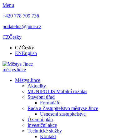
Menu
+420 778 709 736
podatelna@jince.cz
CZ
Česky
CZ
Česky
EN
English
městys
Jince
Městys Jince
Aktuality
MUNIPOLIS Mobilní rozhlas
Stavební úřad
Formuláře
Rada a Zastupitelstvo městyse Jince
Usnesení zastupitelstva
Územní plán
Investiční akce
Technické služby
Kontakt