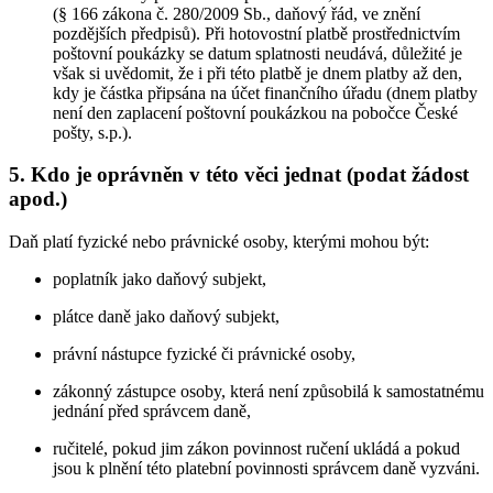
(§ 166 zákona č. 280/2009 Sb., daňový řád, ve znění
pozdějších předpisů). Při hotovostní platbě prostřednictvím
poštovní poukázky se datum splatnosti neudává, důležité je
však si uvědomit, že i při této platbě je dnem platby až den,
kdy je částka připsána na účet finančního úřadu (dnem platby
není den zaplacení poštovní poukázkou na pobočce České
pošty, s.p.).
5. Kdo je oprávněn v této věci jednat (podat žádost
apod.)
Daň platí fyzické nebo právnické osoby, kterými mohou být:
poplatník jako daňový subjekt,
plátce daně jako daňový subjekt,
právní nástupce fyzické či právnické osoby,
zákonný zástupce osoby, která není způsobilá k samostatnému
jednání před správcem daně,
ručitelé, pokud jim zákon povinnost ručení ukládá a pokud
jsou k plnění této platební povinnosti správcem daně vyzváni.