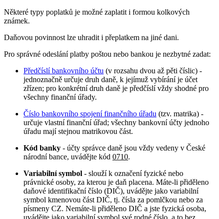
Některé typy poplatků je možné zaplatit i formou kolkových
známek.
Daňovou povinnost lze uhradit i přeplatkem na jiné dani.
Pro správné odeslání platby poštou nebo bankou je nezbytné zadat:
Předčíslí bankovního účtu
(v rozsahu dvou až pěti číslic) -
jednoznačně určuje druh daně, k jejímuž vybírání je účet
zřízen; pro konkrétní druh daně je předčíslí vždy shodné pro
všechny finanční úřady.
Číslo bankovního spojení finančního úřadu
(tzv. matrika) -
určuje vlastní finanční úřad; všechny bankovní účty jednoho
úřadu mají stejnou matrikovou část.
Kód banky
- účty správce daně jsou vždy vedeny v České
národní bance, uvádějte kód
0710
.
Variabilní symbol
- slouží k označení fyzické nebo
právnické osoby, za kterou je daň placena. Máte-li přiděleno
daňové identifikační číslo (DIČ), uvádějte jako variabilní
symbol kmenovou část DIČ, tj. čísla za pomlčkou nebo za
písmeny CZ. Nemáte-li přiděleno DIČ a jste fyzická osoba,
uvádějte jako variabilní symbol své rodné číslo, a to bez