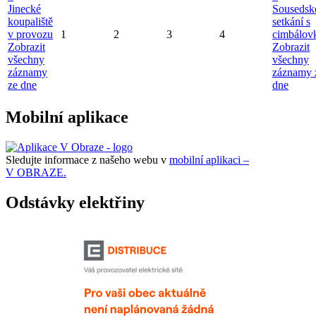
Jinecké
Sousedsk
koupaliště
setkání s
v provozu
1
2
3
4
cimbálov
Zobrazit
Zobrazit
všechny
všechny
záznamy
záznamy 
ze dne
dne
Mobilní aplikace
Sledujte informace z našeho webu v
mobilní aplikaci –
V OBRAZE.
Odstávky elektřiny