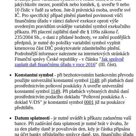
jakýchkoliv mezer, pomlček nebo lomítek, tj. uveďte 9 nebo
10 číslic v řadě za sebou. Jste-li právnická osoba, uveďte své
IČ. Pro specifický případ plnění platební povinnosti vůči
finančnímu úřadu v rámci daňové exekuce oproti výše
uvedeným pravidlům uvádějte variabilní symbol exekučního
příkazu. Při placení zajištění daně dle § 109a zákona č.
235/2004 Sb., o dani z přidané hodnoty, ve znění pozdějších
předpisů, je nutné do položky variabilní symbol vyplnit
kmenovou část DIČ poskytovatele zdanitelného plnění.
Podrobnější informace naleznete na internetových stránkách
Finanční správy České republiky - v článku "
Jak správně
zaplatit daň finančnímu úřadu v roce 2016
" (III. část).
Konstantní symbol
- při bezhotovostním bankovním převodu
použijte univerzální konstantní symbol
1148
; při platbách daní
prostřednictvím poštovní poukázky A uveďte univerzální
konstantní symbol
1149
. Při platbách vybraných druhů daní
prostřednictvím podacího dokladu "Poštovní poukázka A -
doklad V/DS" je konstantní symbol
0001
již na poukázce
předtištěn.
Datum splatnosti
- je nutné uvádět k příkazu zadanému vaší
bance. Při zadávání data splatnosti je nutné brát v úvahu, že
za den platby daně je považován den, kdy je částka připsána
na účet banky příslušného správce daně, tzn. finančního úřadu