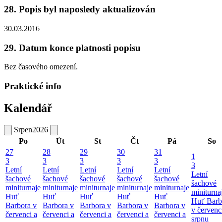
28. Popis byl naposledy aktualizován
30.03.2016
29. Datum konce platnosti popisu
Bez časového omezení.
Praktické info
Kalendář
Srpen
2026
Po
Út
St
Čt
Pá
So
27
28
29
30
31
1
3
3
3
3
3
3
Letní
Letní
Letní
Letní
Letní
Letní
šachové
šachové
šachové
šachové
šachové
šachové
miniturnaje
miniturnaje
miniturnaje
miniturnaje
miniturnaje
miniturna
Huť
Huť
Huť
Huť
Huť
Huť Barb
Barbora v
Barbora v
Barbora v
Barbora v
Barbora v
v červenc
červenci a
červenci a
červenci a
červenci a
červenci a
srpnu