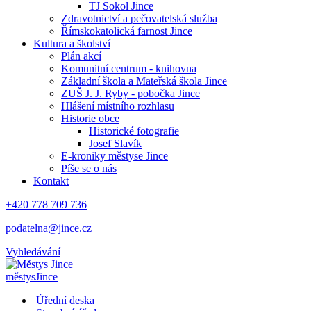
TJ Sokol Jince
Zdravotnictví a pečovatelská služba
Římskokatolická farnost Jince
Kultura a školství
Plán akcí
Komunitní centrum - knihovna
Základní škola a Mateřská škola Jince
ZUŠ J. J. Ryby - pobočka Jince
Hlášení místního rozhlasu
Historie obce
Historické fotografie
Josef Slavík
E-kroniky městyse Jince
Píše se o nás
Kontakt
+420 778 709 736
podatelna@jince.cz
Vyhledávání
městys
Jince
Úřední deska