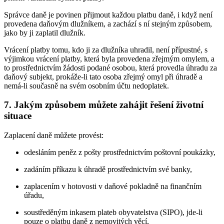
Správce daně je povinen přijmout každou platbu daně, i když není
provedena daňovým dlužníkem, a zachází s ní stejným způsobem,
jako by ji zaplatil dlužník.
Vrácení platby tomu, kdo ji za dlužníka uhradil, není přípustné, s
výjimkou vrácení platby, která byla provedena zřejmým omylem, a
to prostřednictvím žádosti podané osobou, která provedla úhradu za
daňový subjekt, prokáže-li tato osoba zřejmý omyl při úhradě a
nemá-li současně na svém osobním účtu nedoplatek.
7. Jakým způsobem můžete zahájit řešení životní
situace
Zaplacení daně můžete provést:
odesláním peněz z pošty prostřednictvím poštovní poukázky,
zadáním příkazu k úhradě prostřednictvím své banky,
zaplacením v hotovosti v daňové pokladně na finančním
úřadu,
soustředěným inkasem plateb obyvatelstva (SIPO), jde-li
pouze o platbu daně z nemovitých věcí,