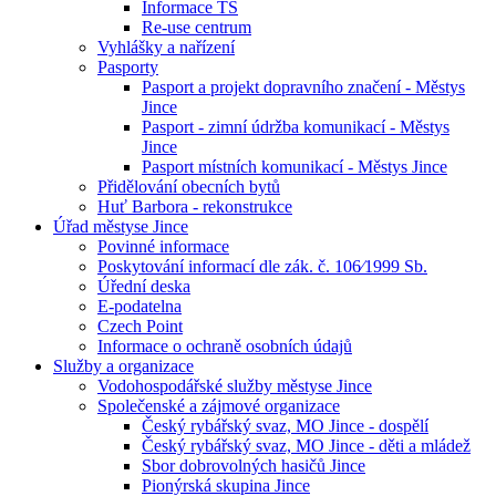
Informace TS
Re-use centrum
Vyhlášky a nařízení
Pasporty
Pasport a projekt dopravního značení - Městys
Jince
Pasport - zimní údržba komunikací - Městys
Jince
Pasport místních komunikací - Městys Jince
Přidělování obecních bytů
Huť Barbora - rekonstrukce
Úřad městyse Jince
Povinné informace
Poskytování informací dle zák. č. 106⁄1999 Sb.
Úřední deska
E-podatelna
Czech Point
Informace o ochraně osobních údajů
Služby a organizace
Vodohospodářské služby městyse Jince
Společenské a zájmové organizace
Český rybářský svaz, MO Jince - dospělí
Český rybářský svaz, MO Jince - děti a mládež
Sbor dobrovolných hasičů Jince
Pionýrská skupina Jince