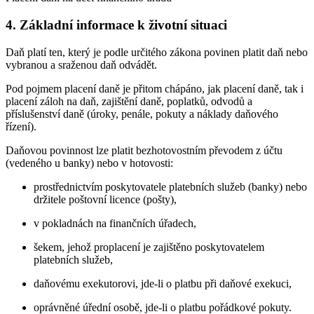
4. Základní informace k životní situaci
Daň platí ten, který je podle určitého zákona povinen platit daň nebo
vybranou a sraženou daň odvádět.
Pod pojmem placení daně je přitom chápáno, jak placení daně, tak i
placení záloh na daň, zajištění daně, poplatků, odvodů a
příslušenství daně (úroky, penále, pokuty a náklady daňového
řízení).
Daňovou povinnost lze platit bezhotovostním převodem z účtu
(vedeného u banky) nebo v hotovosti:
prostřednictvím poskytovatele platebních služeb (banky) nebo
držitele poštovní licence (pošty),
v pokladnách na finančních úřadech,
šekem, jehož proplacení je zajištěno poskytovatelem
platebních služeb,
daňovému exekutorovi, jde-li o platbu při daňové exekuci,
oprávněné úřední osobě, jde-li o platbu pořádkové pokuty.