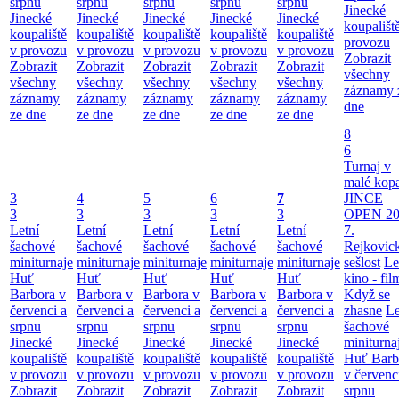
srpnu
srpnu
srpnu
srpnu
srpnu
Jinecké
Jinecké
Jinecké
Jinecké
Jinecké
Jinecké
koupališt
koupaliště
koupaliště
koupaliště
koupaliště
koupaliště
provozu
v provozu
v provozu
v provozu
v provozu
v provozu
Zobrazit
Zobrazit
Zobrazit
Zobrazit
Zobrazit
Zobrazit
všechny
všechny
všechny
všechny
všechny
všechny
záznamy 
záznamy
záznamy
záznamy
záznamy
záznamy
dne
ze dne
ze dne
ze dne
ze dne
ze dne
8
6
Turnaj v
malé kop
3
4
5
6
7
JINCE
3
3
3
3
3
OPEN 20
Letní
Letní
Letní
Letní
Letní
7.
šachové
šachové
šachové
šachové
šachové
Rejkovic
miniturnaje
miniturnaje
miniturnaje
miniturnaje
miniturnaje
sešlost
Le
Huť
Huť
Huť
Huť
Huť
kino - fil
Barbora v
Barbora v
Barbora v
Barbora v
Barbora v
Když se
červenci a
červenci a
červenci a
červenci a
červenci a
zhasne
Le
srpnu
srpnu
srpnu
srpnu
srpnu
šachové
Jinecké
Jinecké
Jinecké
Jinecké
Jinecké
miniturna
koupaliště
koupaliště
koupaliště
koupaliště
koupaliště
Huť Barb
v provozu
v provozu
v provozu
v provozu
v provozu
v červenc
Zobrazit
Zobrazit
Zobrazit
Zobrazit
Zobrazit
srpnu